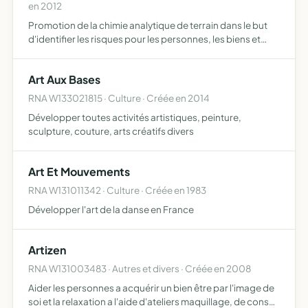
en 2012
Promotion de la chimie analytique de terrain dans le but
d'identifier les risques pour les personnes, les biens et
l'environnement. Cette association offrira des
prestations d'information, d'expertise, de formation, et
Art Aux Bases
de…
RNA W133021815 · Culture · Créée en 2014
Développer toutes activités artistiques, peinture,
sculpture, couture, arts créatifs divers
Art Et Mouvements
RNA W131011342 · Culture · Créée en 1983
Développer l'art de la danse en France
Artizen
RNA W131003483 · Autres et divers · Créée en 2008
Aider les personnes a acquérir un bien être par l'image de
soi et la relaxation a l'aide d'ateliers maquillage, de conseil