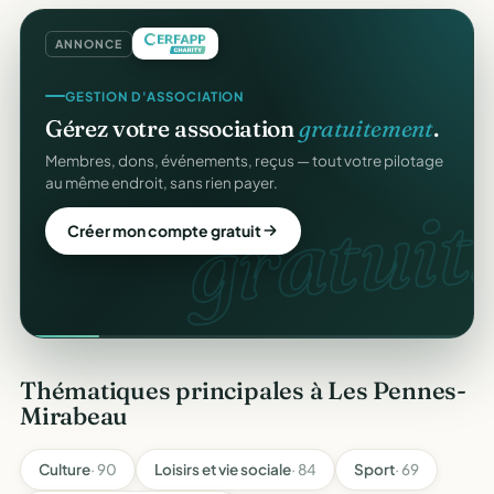
ANNONCE
GESTION D'ASSOCIATION
Gérez votre association
gratuitement
.
Membres, dons, événements, reçus — tout votre pilotage
au même endroit, sans rien payer.
gratuit.
Créer mon compte gratuit
Thématiques principales à Les Pennes-
Mirabeau
Culture
· 90
Loisirs et vie sociale
· 84
Sport
· 69