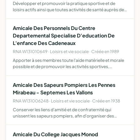
Développer et promouvoir la pratique sportive et de
loisirs actifs ainsi que toutes activités de santé auprès de
l'ensemble de ses membres de ce fait, l'association, fait
participer ses membres à des courses pédestres sur…
Amicale Des Personnels Du Centre
Departemental Specialise D'education De
L'enfance Des Cadeneaux
RNA W131010649 · Loisirs et vie sociale · Créée en 1989
Apporter à ses membres toute l'aide matérielle et morale
possible et de promouvoir les activités sportives,
culturelles et de loisirs pouvant les intéresser, ainsi que le
développement de l'éducation populaire et la prati…
Amicale Des Sapeurs Pompiers Les Pennes
Mirabeau - Septemes Les Vallons
RNA W131006248 · Loisirs et vie sociale · Créée en 1938
Conserver les liens d'amitié et de confraternité qui
unissent les sapeurs pompiers, afin d'organiser des
concours, réunions, banquets, voyages collectifs,
manifestations sportives, et d'assurer la pérennité de
Amicale Du College Jacques Monod
celle-ci