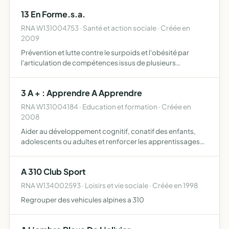
13 En Forme.s.a.
RNA W131004753 · Santé et action sociale · Créée en
2009
Prévention et lutte contre le surpoids et l'obésité par
l'articulation de compétences issus de plusieurs
domaines éducation, pratique physique et sportive,
socio-médical
3 A + : Apprendre A Apprendre
RNA W131004184 · Education et formation · Créée en
2008
Aider au développement cognitif, conatif des enfants,
adolescents ou adultes et renforcer les apprentissages
de tout type, tant au niveau des éducations de base que la
formation des professionnels
A 310 Club Sport
RNA W134002593 · Loisirs et vie sociale · Créée en 1998
Regrouper des vehicules alpines a 310