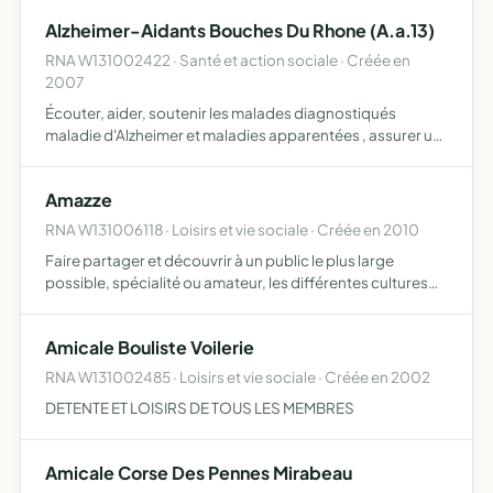
Alzheimer-Aidants Bouches Du Rhone (A.a.13)
RNA W131002422 · Santé et action sociale · Créée en
2007
Écouter, aider, soutenir les malades diagnostiqués
maladie d'Alzheimer et maladies apparentées , assurer un
service d'accueil et de garde, au centre de l'association
durant la journée
Amazze
RNA W131006118 · Loisirs et vie sociale · Créée en 2010
Faire partager et découvrir à un public le plus large
possible, spécialité ou amateur, les différentes cultures
architecturales à travers les continents et leurs évolutions
dans le temps. L'objectif étant de développer de…
Amicale Bouliste Voilerie
RNA W131002485 · Loisirs et vie sociale · Créée en 2002
DETENTE ET LOISIRS DE TOUS LES MEMBRES
Amicale Corse Des Pennes Mirabeau