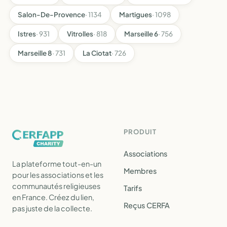
Salon-De-Provence
· 1134
Martigues
· 1098
Istres
· 931
Vitrolles
· 818
Marseille 6
· 756
Marseille 8
· 731
La Ciotat
· 726
PRODUIT
Associations
La plateforme tout-en-un
Membres
pour les associations et les
communautés religieuses
Tarifs
en France. Créez du lien,
Reçus CERFA
pas juste de la collecte.