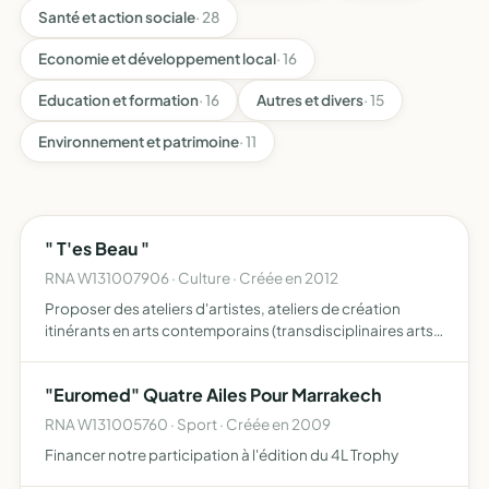
Santé et action sociale
· 28
Economie et développement local
· 16
Education et formation
· 16
Autres et divers
· 15
Environnement et patrimoine
· 11
" T'es Beau "
RNA W131007906 · Culture · Créée en 2012
Proposer des ateliers d'artistes, ateliers de création
itinérants en arts contemporains (transdisciplinaires arts
plastiques arts visuels) événements culturels (
organisation d'expositions, de rencontres, de colloques
"Euromed" Quatre Ailes Pour Marrakech
ou …
RNA W131005760 · Sport · Créée en 2009
Financer notre participation à l'édition du 4L Trophy