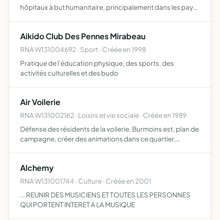
hôpitaux à but humanitaire, principalement dans les pays
du Proche et Moyen Orient. L association pourra aider,
éventuellement d autres associations ou personnes dans
Aikido Club Des Pennes Mirabeau
to…
RNA W131004692 · Sport · Créée en 1998
Pratique de l'éducation physique, des sports, des
activités culturelles et des budo
Air Voilerie
RNA W131002162 · Loisirs et vie sociale · Créée en 1989
Défense des résidents de la voilerie. Burmoins est, plan de
campagne, créer des animations dans ce quartier,
améliorer le cadre de vie (environnement, sécurité,
information, etc)
Alchemy
RNA W131001744 · Culture · Créée en 2001
...REUNIR DES MUSICIENS ET TOUTES LES PERSONNES
QUI PORTENT INTERET A LA MUSIQUE