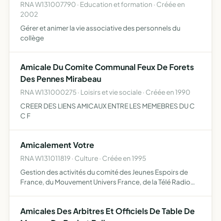
RNA W131007790 · Education et formation · Créée en
2002
Gérer et animer la vie associative des personnels du
collège
Amicale Du Comite Communal Feux De Forets
Des Pennes Mirabeau
RNA W131000275 · Loisirs et vie sociale · Créée en 1990
CREER DES LIENS AMICAUX ENTRE LES MEMEBRES DU C
C F
Amicalement Votre
RNA W131011819 · Culture · Créée en 1995
Gestion des activités du comité des Jeunes Espoirs de
France, du Mouvement Univers France, de la Télé Radio
Jielgeai Family (dite TRJ ou TRJ Family), la sélection et la
promotion de personnes, organismes, sociétés, servic…
Amicales Des Arbitres Et Officiels De Table De