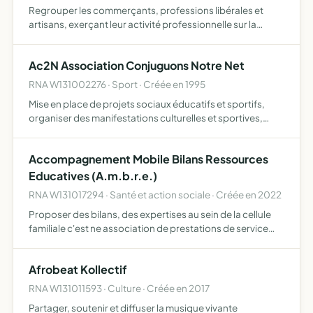
Regrouper les commerçants, professions libérales et
artisans, exerçant leur activité professionnelle sur la
Renardière, aux Pennes Mirabeau (13170) afin d'assurer le
maintien de la qualité des services offerts par ces pro…
Ac2N Association Conjuguons Notre Net
RNA W131002276 · Sport · Créée en 1995
Mise en place de projets sociaux éducatifs et sportifs,
organiser des manifestations culturelles et sportives,
valoriser les actions de citoyennetés, proposer des
projets autour de la Culture Hip Hop, organiser des cours
Accompagnement Mobile Bilans Ressources
…
Educatives (A.m.b.r.e.)
RNA W131017294 · Santé et action sociale · Créée en 2022
Proposer des bilans, des expertises au sein de la cellule
familiale c'est ne association de prestations de service
auprès des personnes proposer des prestations
d'évaluations, de bilans, d'accompagnements
Afrobeat Kollectif
pluridisciplinai…
RNA W131011593 · Culture · Créée en 2017
Partager, soutenir et diffuser la musique vivante