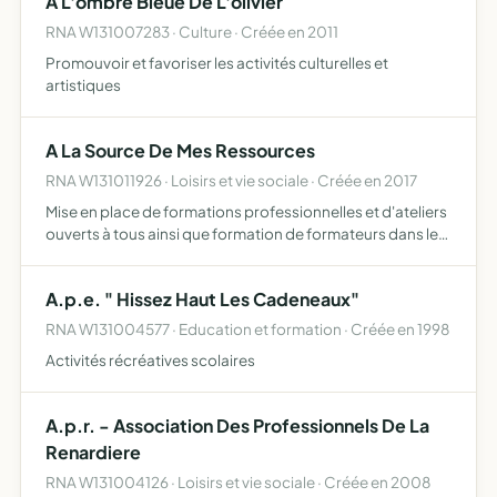
A L'ombre Bleue De L'olivier
RNA W131007283 · Culture · Créée en 2011
Promouvoir et favoriser les activités culturelles et
artistiques
A La Source De Mes Ressources
RNA W131011926 · Loisirs et vie sociale · Créée en 2017
Mise en place de formations professionnelles et d'ateliers
ouverts à tous ainsi que formation de formateurs dans les
domaines de la santé et du bien-être démocratiser les
techniques de bien-être et d'expressions artistiqu…
A.p.e. " Hissez Haut Les Cadeneaux"
RNA W131004577 · Education et formation · Créée en 1998
Activités récréatives scolaires
A.p.r. - Association Des Professionnels De La
Renardiere
RNA W131004126 · Loisirs et vie sociale · Créée en 2008