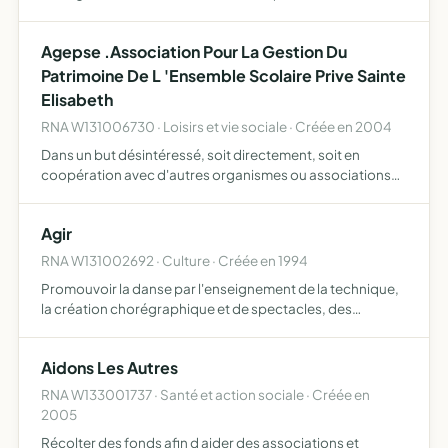
Agepse .Association Pour La Gestion Du
Patrimoine De L 'Ensemble Scolaire Prive Sainte
Elisabeth
RNA W131006730 · Loisirs et vie sociale · Créée en 2004
Dans un but désintéressé, soit directement, soit en
coopération avec d'autres organismes ou associations
d'assurer le développement, la construction,
l'amélioration et la gestion d'immeubles utilisés pour
Agir
l'enseignement c…
RNA W131002692 · Culture · Créée en 1994
Promouvoir la danse par l'enseignement de la technique,
la création chorégraphique et de spectacles, des
animations et des rencontres, et un travail d'approche
avec les autres disciplines artistiques
Aidons Les Autres
RNA W133001737 · Santé et action sociale · Créée en
2005
Récolter des fonds afin d aider des associations et