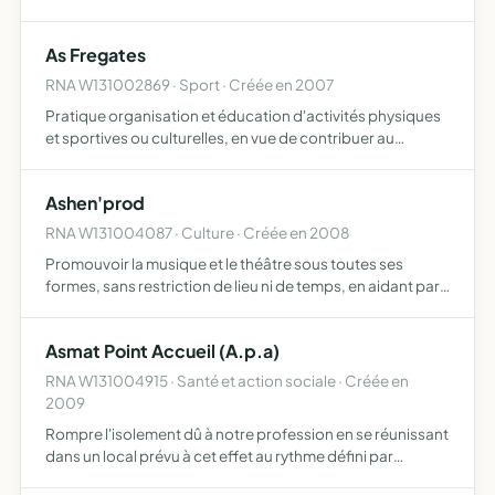
et d'exercices de respiration et de relaxation
As Fregates
RNA W131002869 · Sport · Créée en 2007
Pratique organisation et éducation d'activités physiques
et sportives ou culturelles, en vue de contribuer au
développement du sport pour tous et à la foramtion de
citoyens actifs et responsables dans une société
Ashen'prod
démocrat…
RNA W131004087 · Culture · Créée en 2008
Promouvoir la musique et le théâtre sous toutes ses
formes, sans restriction de lieu ni de temps, en aidant par
tout moyen, organisant, produisant, engageant,
finançant, toute entreprise musicale et/ou théâtrale,
Asmat Point Accueil (A.p.a)
culturel…
RNA W131004915 · Santé et action sociale · Créée en
2009
Rompre l'isolement dû à notre profession en se réunissant
dans un local prévu à cet effet au rythme défini par
l'assemblée générale, mettre en place des projets pour