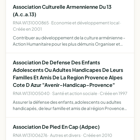
artistiques participer à des projets institutionnels et
Association Culturelle Armennienne Du 13
associati…
(A.c.a.13)
RNA W131000865 · Economie et développement local ·
Créée en 2001
Contribuer au développement de la culture arménienne -
Action Humanitaire pour les plus démunis Organiser et
permettre notamment rencontres culturelles et
enseignement de la langue, de la cuisine, de l'histoire,
Association De Defense Des Enfants
participer…
Adolescents Ou Adultes Handicapes De Leurs
Familles Et Amis De La Region Provence Alpes
Cote D Azur "Avenir-Handicap-Provence"
RNA W131005040 · Santé et action sociale · Créée en 1997
Assurer la défense des enfants,adolescents ou adultes
handicapés, de leur famille et amis de al région Provence
Alpes Côte d'Azur
Association De Pied En Cap (Adpec)
RNA W131006276 · Autres et divers · Créée en 2010