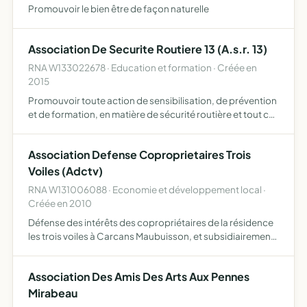
Promouvoir le bien être de façon naturelle
Association De Securite Routiere 13 (A.s.r. 13)
RNA W133022678 · Education et formation · Créée en
2015
Promouvoir toute action de sensibilisation, de prévention
et de formation, en matière de sécurité routière et tout ce
qui s'y rattache directement ou indirectement et
notamment la lutte contre l'accidentologie routière, l…
Association Defense Coproprietaires Trois
Voiles (Adctv)
RNA W131006088 · Economie et développement local ·
Créée en 2010
Défense des intérêts des copropriétaires de la résidence
les trois voiles à Carcans Maubuisson, et subsidiairement
l'accompagnement dans la recherche d'une solution de
reprise de la résidence par un exploitant ainsi que l…
Association Des Amis Des Arts Aux Pennes
Mirabeau