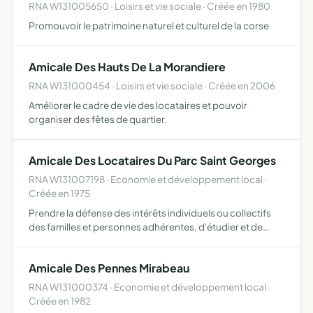
RNA W131005650 · Loisirs et vie sociale · Créée en 1980
Promouvoir le patrimoine naturel et culturel de la corse
Amicale Des Hauts De La Morandiere
RNA W131000454 · Loisirs et vie sociale · Créée en 2006
Améliorer le cadre de vie des locataires et pouvoir
organiser des fêtes de quartier.
Amicale Des Locataires Du Parc Saint Georges
RNA W131007198 · Economie et développement local ·
Créée en 1975
Prendre la défense des intérêts individuels ou collectifs
des familles et personnes adhérentes, d'étudier et de
s'intéresser à toutes les questions relatives aux conditions
de location, à l'habitation, à l'urbanisme, aux …
Amicale Des Pennes Mirabeau
RNA W131000374 · Economie et développement local ·
Créée en 1982