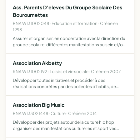
faciliter la participation des adhérents à différents é…
Ass. Parents D'eleves Du Groupe Scolaire Des
Bouroumettes
RNA W131002048 · Education et formation · Créée en
1998
Assurer et organiser, en concertation avec la direction du
groupe scolaire, différentes manifestations au sein et/ou
en dehors de l'école des événements qui ont pour objectif
de récolter des fonds afin de participer à l'a…
Association Akbetty
RNA W131002192 · Loisirs et vie sociale · Créée en 2007
Développer toutes initiatives et procéder à des
réalisations concrètes par des collectes d'habits, de
jouets, de livres, de fournitures scolaires (neufs ou
usagers) cahiers, crayons, sacs, règles gommes,
Association Big Music
médicaments, prés…
RNA W133021448 · Culture · Créée en 2014
Développer des projets autour de la culture hip hop
organiser des manifestations culturelles et sportives
développer des nouvelles pratiques culturelles et