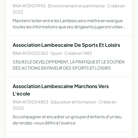
RNA W131017492 · Environnement et patrimoine · Créée en
2022
Maintenir le lien entre les Lambescains mettre en exergue
toutes les informations que ses dirigeants jugeront utiles
à la vie de la commune favoriser le mieux vivre à Lambesc
et permettre à chaque citoyen de s'exprimer se…
Association Lambescaine De Sports Et Loisirs
RNA W131000363 · Sport · Créée en 1983
535/83 LE DEVELOPPEMENT, LA PRATIQUE ET LE SOUTIEN
DES ACTIONS EN FAVEUR DES SPORTS ET LOISIRS
Association Lambescaine Marchons Vers
L'ecole
RNA W131004803 · Education et formation · Créée en
2005
Accompagner et encadrer un groupe d'enfants d'un lieu
de rendez-vous défini à l'avance