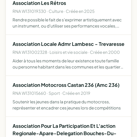
Association Les Rétros
RNA W131019330 · Culture · Créée en 2025
Rendre possible le fait de s'exprimer artistiquement avec
un instrument, ou d'utiliser ses performances vocales,
notamment grâce à la structuration de morceaux lors de
répétitions, dans un local appareillé en conséquence,…
Association Locale Admr Lambesc - Trevaresse
RNA W131002328 · Loisirs et vie sociale · Créée en 2000
Aider à tous les moments de leur existence toute famille
ou personne habitant dans les communes et les quartiers
où elle exerce son action. Pour ce faire, elle assure la
responsabilité matérielle et morale de la marche d'…
Association Motocross Castan 236 (Amc 236)
RNA W131015660 · Sport · Créée en 2019
Soutenir les jeunes dans la pratique du motocross,
représenter et encadrer ces jeunes lors de compétitions
Association Pour La Participation Et L'action
Regionale-Apare-Delegation Bouches-Du-