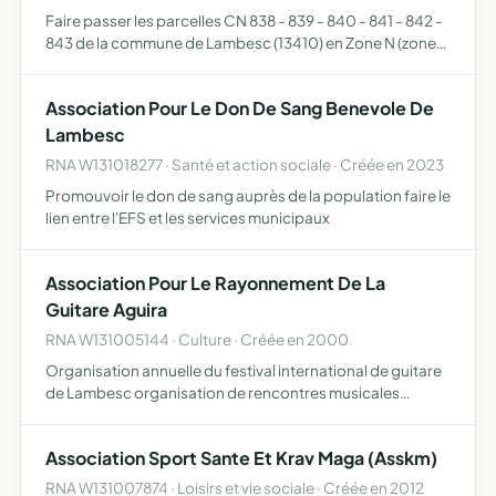
Faire passer les parcelles CN 838 - 839 - 840 - 841 - 842 -
843 de la commune de Lambesc (13410) en Zone N (zone
non constructible) afin de préserver l'environnement, la
nature et l'équilibre écologique du quartier du Lav…
Association Pour Le Don De Sang Benevole De
Lambesc
RNA W131018277 · Santé et action sociale · Créée en 2023
Promouvoir le don de sang auprès de la population faire le
lien entre l'EFS et les services municipaux
Association Pour Le Rayonnement De La
Guitare Aguira
RNA W131005144 · Culture · Créée en 2000
Organisation annuelle du festival international de guitare
de Lambesc organisation de rencontres musicales
d'amateurs ou de professionnels autour de la guitare
organisation de récitals (d'amateurs ou de
Association Sport Sante Et Krav Maga (Asskm)
professionnels) de…
RNA W131007874 · Loisirs et vie sociale · Créée en 2012