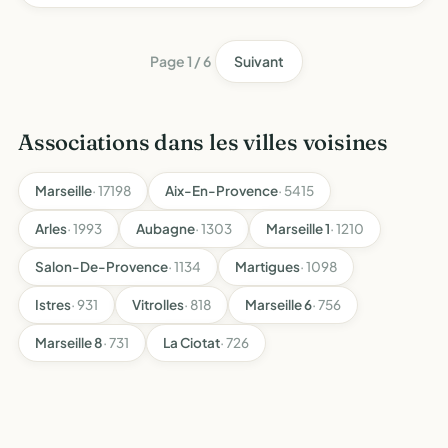
d'un développement démocratique, social, écologiq…
Page 1 / 6
Suivant
Associations dans les villes voisines
Marseille
· 17198
Aix-En-Provence
· 5415
Arles
· 1993
Aubagne
· 1303
Marseille 1
· 1210
Salon-De-Provence
· 1134
Martigues
· 1098
Istres
· 931
Vitrolles
· 818
Marseille 6
· 756
Marseille 8
· 731
La Ciotat
· 726