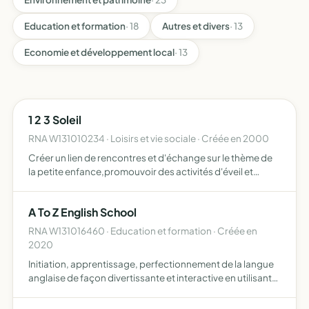
Education et formation
· 18
Autres et divers
· 13
Economie et développement local
· 13
1 2 3 Soleil
RNA W131010234 · Loisirs et vie sociale · Créée en 2000
Créer un lien de rencontres et d'échange sur le thème de
la petite enfance,promouvoir des activités d'éveil et
d'épanouissement du petit enfant rassembler des
professionnels de la petite enfance pour examiner ces
A To Z English School
activité…
RNA W131016460 · Education et formation · Créée en
2020
Initiation, apprentissage, perfectionnement de la langue
anglaise de façon divertissante et interactive en utilisant
des supports et des moyens éducatifs en fonction de
l'âge et des participants (jeux, livres, vidéos, ate…