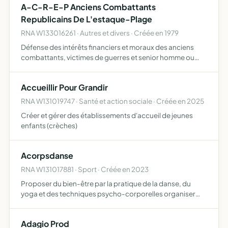
A-C-R-E-P Anciens Combattants
Republicains De L'estaque-Plage
RNA W133016261 · Autres et divers · Créée en 1979
Défense des intérêts financiers et moraux des anciens
combattants, victimes de guerres et senior homme ou
femme à partir de soixante dix ans
Accueillir Pour Grandir
RNA W131019747 · Santé et action sociale · Créée en 2025
Créer et gérer des établissements d'accueil de jeunes
enfants (crèches)
Acorpsdanse
RNA W131017881 · Sport · Créée en 2023
Proposer du bien-être par la pratique de la danse, du
yoga et des techniques psycho-corporelles organiser
des évènements autour de la danse proposer de l'aide à la
personne par du coaching et des actions solidaires
Adagio Prod
propos…