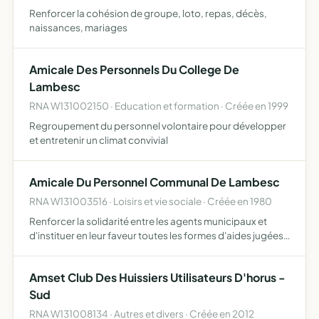
Renforcer la cohésion de groupe, loto, repas, décès,
naissances, mariages
Amicale Des Personnels Du College De
Lambesc
RNA W131002150 · Education et formation · Créée en 1999
Regroupement du personnel volontaire pour développer
et entretenir un climat convivial
Amicale Du Personnel Communal De Lambesc
RNA W131003516 · Loisirs et vie sociale · Créée en 1980
Renforcer la solidarité entre les agents municipaux et
d'instituer en leur faveur toutes les formes d'aides jugées
opportunes matérielle, culturelles et financières (aide aux
vacances, primes ou autres) permettant l'améli…
Amset Club Des Huissiers Utilisateurs D'horus -
Sud
RNA W131008134 · Autres et divers · Créée en 2012