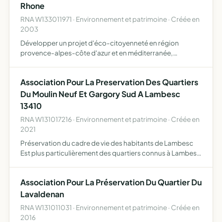
Rhone
RNA W133011971 · Environnement et patrimoine · Créée en
2003
Développer un projet d'éco-citoyenneté en région
provence-alpes-côte d'azur et en méditerranée,
d'impulser une politique de coopération entre ong dans
les domaines de l'environnement et du patrimoine, de
Association Pour La Preservation Des Quartiers
créer des solidar…
Du Moulin Neuf Et Gargory Sud A Lambesc
13410
RNA W131017216 · Environnement et patrimoine · Créée en
2021
Préservation du cadre de vie des habitants de Lambesc
Est plus particulièrement des quartiers connus à Lambesc
sous les dénominations Moulin Neuf et Gargory Sud,
situés en entrées d'agglomération en venant de Rognes
Association Pour La Préservation Du Quartier Du
prése…
Lavaldenan
RNA W131011031 · Environnement et patrimoine · Créée en
2016