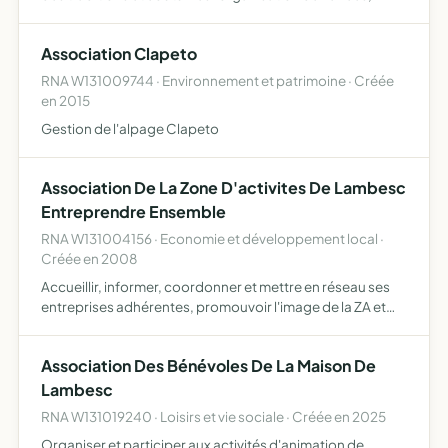
spectacles et manifestation
Association Clapeto
RNA W131009744 · Environnement et patrimoine · Créée
en 2015
Gestion de l'alpage Clapeto
Association De La Zone D'activites De Lambesc
Entreprendre Ensemble
RNA W131004156 · Economie et développement local ·
Créée en 2008
Accueillir, informer, coordonner et mettre en réseau ses
entreprises adhérentes, promouvoir l'image de la ZA et
des entreprises occupantes, représenter les intérêts des
entreprises occupantes de la za auprès des collectiv…
Association Des Bénévoles De La Maison De
Lambesc
RNA W131019240 · Loisirs et vie sociale · Créée en 2025
Organiser et participer aux activités d'animation de