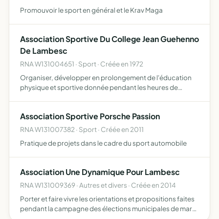
Promouvoir le sport en général et le Krav Maga
Association Sportive Du College Jean Guehenno
De Lambesc
RNA W131004651 · Sport · Créée en 1972
Organiser, développer en prolongement de l'éducation
physique et sportive donnée pendant les heures de
scolarité l'initiation et la pratique sportives pour les élèves
qui y adhérent
Association Sportive Porsche Passion
RNA W131007382 · Sport · Créée en 2011
Pratique de projets dans le cadre du sport automobile
Association Une Dynamique Pour Lambesc
RNA W131009369 · Autres et divers · Créée en 2014
Porter et faire vivre les orientations et propositions faites
pendant la campagne des élections municipales de mars
2014, par la liste Une Dynamique pour Lambesc en faveur