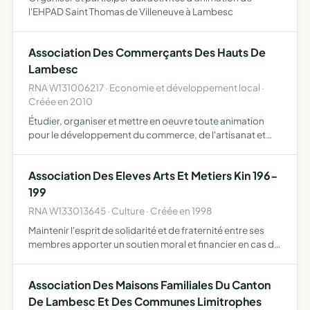
l'EHPAD Saint Thomas de Villeneuve à Lambesc
Association Des Commerçants Des Hauts De
Lambesc
RNA W131006217 · Economie et développement local ·
Créée en 2010
Étudier, organiser et mettre en oeuvre toute animation
pour le développement du commerce, de l'artisanat et
des professions libérales du centre commercial renforcer
l'attraction du centre et sa fréquentation par les conso…
Association Des Eleves Arts Et Metiers Kin 196-
199
RNA W133013645 · Culture · Créée en 1998
Maintenir l'esprit de solidarité et de fraternité entre ses
membres apporter un soutien moral et financier en cas de
besoin aux membres de l'association et dans la mesure du
possible à tous les élèves des arts et métiers …
Association Des Maisons Familiales Du Canton
De Lambesc Et Des Communes Limitrophes