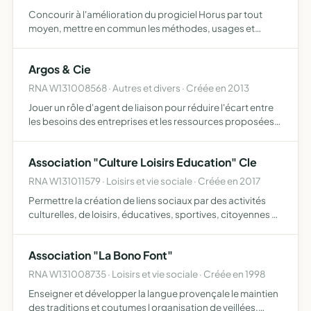
Concourir à l'amélioration du progiciel Horus par tout
moyen, mettre en commun les méthodes, usages et
demandes des utilisateurs du progiciel et son
environnement, proposer des outils, matériel et formation
Argos & Cie
aux membres de…
RNA W131008568 · Autres et divers · Créée en 2013
Jouer un rôle d'agent de liaison pour réduire l'écart entre
les besoins des entreprises et les ressources proposées
par les individus aider les personnes en éprouvant le
besoin ou le désir d'envisager un nouvel avenir pro…
Association "Culture Loisirs Education" Cle
RNA W131011579 · Loisirs et vie sociale · Créée en 2017
Permettre la création de liens sociaux par des activités
culturelles, de loisirs, éducatives, sportives, citoyennes et
de formation
Association "La Bono Font"
RNA W131008735 · Loisirs et vie sociale · Créée en 1998
Enseigner et développer la langue provençale le maintien
des traditions et coutumes l organisation de veillées,