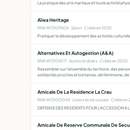
La pratique des arts martiaux et toute activité phys
Aïwa Heritage
RNA W131019626 · Sport · Créée en 2025
Pratiquer le développement des activités culturelles
Alternatives Et Autogestion (A&A)
RNA W131016171 · Autres et divers · Créée en 2020
Rassembler sur l'ensemble du territoire, des perso
solidarités proches et lointaines, de féminisme, de
Amicale De La Residence La Crau
RNA W131001045 · Loisirs et vie sociale · Créée en
DEFENSE DES RESIDENTS POUR L'ACCESSION A L
Amicale De Reserve Communale De Securi