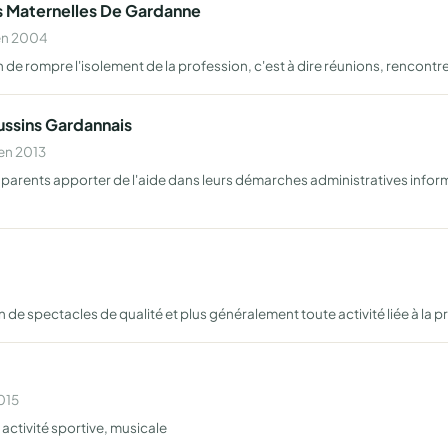
es Maternelles De Gardanne
 en 2004
 de rompre l'isolement de la profession, c'est à dire réunions, rencontr
ussins Gardannais
 en 2013
s parents apporter de l'aide dans leurs démarches administratives informe
e spectacles de qualité et plus généralement toute activité liée à la pr
2015
 activité sportive, musicale