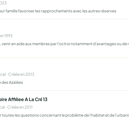
2023
leur famille favoriser les rapprochements avec les autres réserves
en 1992
s , venir en aide aux membres par l'octroi notamment d'avantages ou de r
al · Créée en 2013
e des Azalées
re Affiliee A La Cnl 13
l · Créée en 2011
r toutes les questions concernant le problème de l'habitat et de l'urban