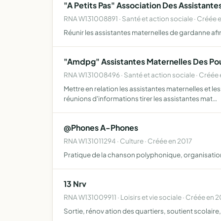
"A Petits Pas" Association Des Assistant
RNA W131008891 · Santé et action sociale · Créée
Réunir les assistantes maternelles de gardanne afin
"Amdpg" Assistantes Maternelles Des Po
RNA W131008496 · Santé et action sociale · Créée
Mettre en relation les assistantes maternelles et le
réunions d'informations tirer les assistantes mat…
@Phones A-Phones
RNA W131011294 · Culture · Créée en 2017
Pratique de la chanson polyphonique, organisation d
13 Nrv
RNA W131009911 · Loisirs et vie sociale · Créée en 
Sortie, rénov ation des quartiers, soutient scolaire,