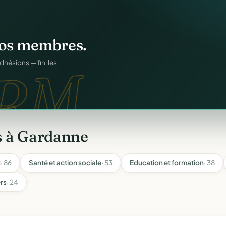
n
gratuitement
.
tuit.
ilotage au même endroit,
s à Gardanne
t
· 86
Santé et action sociale
· 53
Education et formation
· 38
ers
· 24