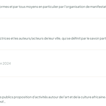
mes et par tous moyens en particulier par l'organisation de manifestatio
trices et les auteurs/acteurs de leur ville, qui se définit par le savoir 
 en 2024
publics proposition d'activités autour de l'art et de la culture africain
nif…