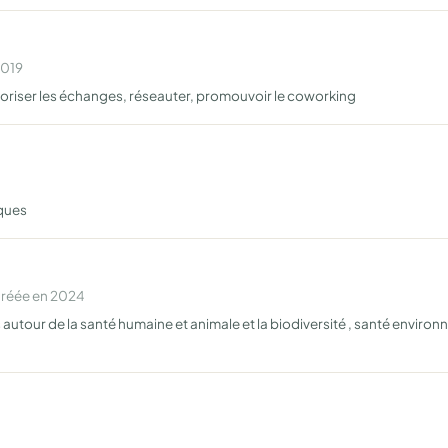
2019
avoriser les échanges, réseauter, promouvoir le coworking
iques
Créée en 2024
tour de la santé humaine et animale et la biodiversité , santé environne