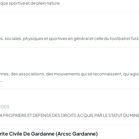
ique sportive et de plein nature
, sociales, physiques et sportives en général et celle du football et futs
nnes, des associations, des mouvements qui se reconnaissent, qui agiss
 …
 2005
A PROPRIERE ET DEFENSE DES DROITS ACQUIS PAR LE STATUT DU MIN
te Civile De Gardanne (Arcsc Gardanne)