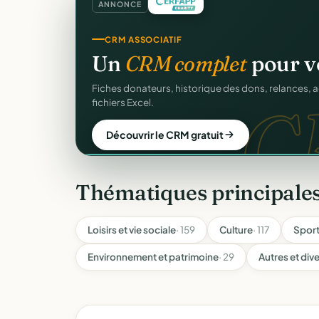
ANNONCE
GESTION D'ASSOCIATION
Gérez votre associatio
gra
Membres, dons, événements, reçus — tout votre p
sans rien payer.
Créer mon compte gratuit
Thématiques principale
Loisirs et vie sociale
· 159
Culture
· 117
Spor
Environnement et patrimoine
· 29
Autres et div