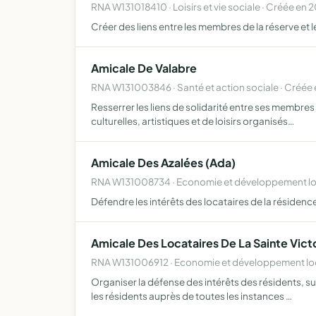
RNA W131018410 · Loisirs et vie sociale · Créée en 
Créer des liens entre les membres de la réserve et 
Amicale De Valabre
RNA W131003846 · Santé et action sociale · Créée 
Resserrer les liens de solidarité entre ses membre
culturelles, artistiques et de loisirs organisés…
Amicale Des Azalées (Ada)
RNA W131008734 · Economie et développement loc
Défendre les intérêts des locataires de la résidenc
Amicale Des Locataires De La Sainte Victoi
RNA W131006912 · Economie et développement loca
Organiser la défense des intérêts des résidents, su
les résidents auprès de toutes les instances …