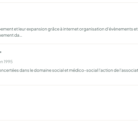
ent et leur expansion grâce à internet organisation d'évènements et d
gnement da…
"
en 1995
ncertées dans le domaine social et médico-social l'action de l'associa