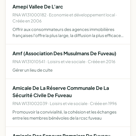
Amepi Vallee De L'arc
RNA W131000182 · Economie et développement local ·
Créée en 2006
Offrir aux consommateurs des agences immobilières
françaises l'offre la plus large, la diffusion la plus efficace
de leur offre permettre aux agents immobiliers qui le
souhaitent de coopérer pour élargir et développer leu…
Amf (Association Des Musulmans De Fuveau)
RNA W131010541 · Loisirs et vie sociale · Créée en 2016
Gérer un lieu de culte
Amicale De La Réserve Communale De La
Sécurité Civile De Fuveau
RNA W131002039 · Loisirs et vie sociale · Créée en 1996
Promouvoir la convivialité, la cohésion et les échanges
entre les membres bénévoles de la rcsc fuveau
Amicale Des Sapeurs Pompiers De Fuveau