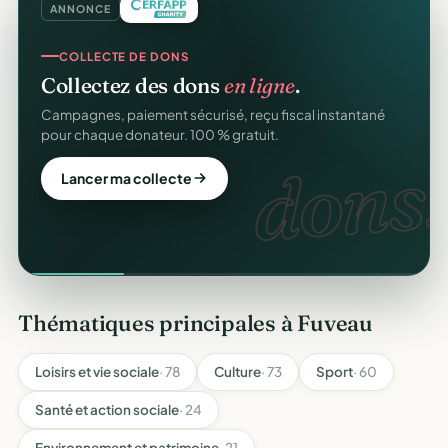
ANNONCE
COLLECTE DE DONS
Collectez des dons
en ligne
.
Campagnes, paiement sécurisé, reçu fiscal instantané
pour chaque donateur. 100 % gratuit.
dons.
Lancer ma collecte
Thématiques principales à Fuveau
Loisirs et vie sociale
· 78
Culture
· 73
Sport
· 60
Santé et action sociale
· 24
Environnement et patrimoine
· 21