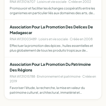
RNA W131016707 · Loisirs et vie sociale · Créée en 2002
Promouvoir et faciliter les échanges coopératifs entre les
organismes en particulier liés aux domaines des arts, de
l'éducation, de la culture et de la santé entre la Corée et la
France organiser des événements et des voy…
Association Pour La Promotion Des Delices De
Madagascar
RNA W131003489 · Loisirs et vie sociale · Créée en 2008
Effectuer la promotion des épices , huiles essentielles et
plus globalement de tous les produits tropicaux de
Madagascar, biologiques ou non, ou ayant une forte
identité Malgache, par une démarche équitable et
Association Pour La Promotion Du Patrimoine
favorisant …
Des Régions
RNA W131015788 · Environnement et patrimoine · Créée en
2019
Favoriser l'étude, la recherche, la mise en valeur du
patrimoine culturel, architectural, immatériel et
touristique des régions en France et du monde elle a pour
vocation de promouvoir et de faciliter les échanges