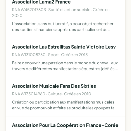
Association Lama2 France
RNA W452017803 · Santé et action sociale · Créée en
2020
L'association, sans but lucratif, a pour objet rechercher
des soutiens financiers auprès des particuliers et du
monde socio-économique afin de contribuer au
financement de programmes de recherche français ou
Association Las Estrellitas Sainte Victoire Lesv
étrangers vis…
RNA W131008260 · Sport · Créée en 2013
Faire découvrir une passion dans le monde du cheval, aux
travers de différentes manifestations équestres (défilés à
thème à cheval dans les villages approche, mise en
confiance, tours à poneys pratique régulière de l'équi…
Association Musicale Fans Des Sixties
RNA W133014960 · Culture · Créée en 2010
Création ou participation aux manifestations musicales
en vue de promouvoir et faire se produire les groupes fans
des années soixante
Association Pour La Coopération France-Corée