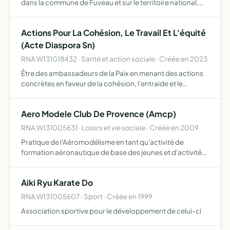
dans la commune de Fuveau et sur le territoire national,
organisation de cours, de rencontres avec des
ressortissants étrangers en France ou non et tout autre
Actions Pour La Cohésion, Le Travail Et L'équité
moyen fa…
(Acte Diaspora Sn)
RNA W131018432 · Santé et action sociale · Créée en 2023
Être des ambassadeurs de la Paix en menant des actions
concrètes en faveur de la cohésion, l'entraide et le
partage animer des débats de société en lien avec les
actualités socio-politiques encadrer et accompagner
Aero Modele Club De Provence (Amcp)
des jeu…
RNA W131005631 · Loisirs et vie sociale · Créée en 2009
Pratique de l'Aéromodélisme en tant qu'activité de
formation aéronautique de base des jeunes et d'activité
sportive. L'association encouragera la pratique des
activités aéromodélistes par l'organisation de
Aiki Ryu Karate Do
manifestations …
RNA W131005607 · Sport · Créée en 1999
Association sportive pour le développement de celui-ci