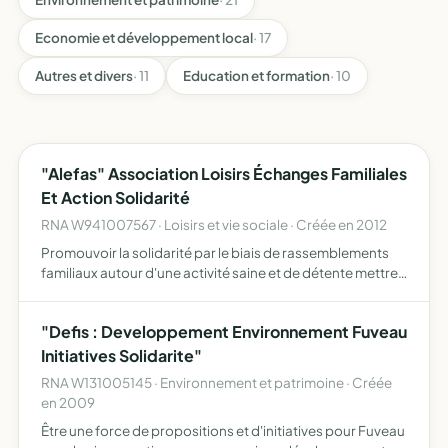
Economie et développement local
· 17
Autres et divers
· 11
Education et formation
· 10
"Alefas" Association Loisirs Échanges Familiales
Et Action Solidarité
RNA W941007567 · Loisirs et vie sociale · Créée en 2012
Promouvoir la solidarité par le biais de rassemblements
familiaux autour d'une activité saine et de détente mettre
en place des événements pour récolter des fonds dédiés
à l'accomplissement d'oeuvres caritatives envers le…
"Defis : Developpement Environnement Fuveau
Initiatives Solidarite"
RNA W131005145 · Environnement et patrimoine · Créée
en 2009
Être une force de propositions et d'initiatives pour Fuveau