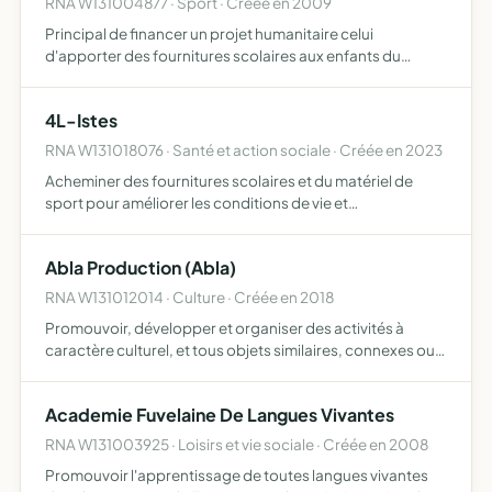
RNA W131004877 · Sport · Créée en 2009
Principal de financer un projet humanitaire celui
d'apporter des fournitures scolaires aux enfants du
Maroc, fonder une base administrative permettant de
participer à la manifestation du Raid humanitaire 4 L
4L-Istes
Trophy
RNA W131018076 · Santé et action sociale · Créée en 2023
Acheminer des fournitures scolaires et du matériel de
sport pour améliorer les conditions de vie et
d'enseignement des enfants défavorisés du sud est
marocain, en participant à une ou plusieurs éditions du
Abla Production (Abla)
rally raid huma…
RNA W131012014 · Culture · Créée en 2018
Promouvoir, développer et organiser des activités à
caractère culturel, et tous objets similaires, connexes ou
complémentaires ou susceptibles d'en favoriser la
réalisation ou le développement
Academie Fuvelaine De Langues Vivantes
RNA W131003925 · Loisirs et vie sociale · Créée en 2008
Promouvoir l'apprentissage de toutes langues vivantes