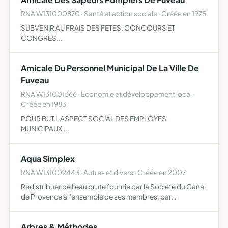
RNA W131000870 · Santé et action sociale · Créée en 1975
SUBVENIR AU FRAIS DES FETES, CONCOURS ET
CONGRES...
Amicale Du Personnel Municipal De La Ville De
Fuveau
RNA W131001366 · Economie et développement local ·
Créée en 1983
POUR BUT L ASPECT SOCIAL DES EMPLOYES
MUNICIPAUX ...
Aqua Simplex
RNA W131002443 · Autres et divers · Créée en 2007
Redistribuer de l'eau brute fournie par la Société du Canal
de Provence à l'ensemble de ses membres, par
l'intermédiaire d'un compteur d'eau unique, dont elle est
seule propriétaire, répartir les dépenses liées à la conso…
Arbres & Méthodes