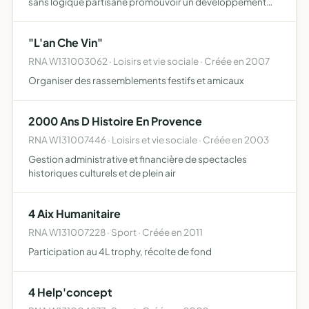
sans logique partisane promouvoir un développement
durable axé sur la protection de l'environnement, la
solidarité, la mixité sociale et entre générations, le re…
"L'an Che Vin"
RNA W131003062 · Loisirs et vie sociale · Créée en 2007
Organiser des rassemblements festifs et amicaux
2000 Ans D Histoire En Provence
RNA W131007446 · Loisirs et vie sociale · Créée en 2003
Gestion administrative et financière de spectacles
historiques culturels et de plein air
4 Aix Humanitaire
RNA W131007228 · Sport · Créée en 2011
Participation au 4L trophy, récolte de fond
4 Help'concept