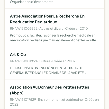
Organisation d'événements
Arrpe Association Pour La Recherche En
Reeducation Pediatrique
RNA W131005852 · Autres et divers · Créée en 2010
Promouvoir, faciliter, favoriser la recherche médicale en
rééducation pédiatrique mais également chez les adultes
atteints d'une pathologie (innée ou acquise) dans le cadre
de la neurologie, de l'orthopédie et du polyhand…
Art & Co
RNA W131001868 · Culture · Créée en 2007
DE DISPENSER UN ENSEIGNEMENT ARTISTIQUE
GENERALISTE DANS LE DOMAINE DE LA VARIETE
MUSICALE ET NOTAMMENT DES COURS DE CHANT DE
TECHNIQUE VOCALE D EXPRESSION SCENIQUE ET
Association Au Bonheur Des Petites Pattes
TOUTE AUTRE DISCIPLINE ANNEXE POUVANT ETRE
NECESSAIRE…
(Abpp)
RNA W131017529 · Environnement et patrimoine · Créée en
2022