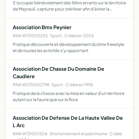
S'occuper bénévolement des félins errants sur le territoire
de Meyreuil, capturer pour stériliser afin d'éviter la
prolifération, nourrir et soigner ces animaux dans la
mesure de ce qui sera possible d'effectuer par les b…
Association Bmx Peynier
RNA W131005255 · Sport · Créée en 2005
Pratique découverte et développement du bmx freestyle
et de toutes les activités s'y rapportant
Association De Chasse Du Domaine De
Caudiere
RNA W133000798 · Sport · Créée en 1996
Pratique de la chasse avec la mise en valeur d'un territoire
autant sur la faune que sur la flore
Association De Defense De La Haute Vallee De
L Arc
RNA W131001506 · Environnement et patrimoine · Créée