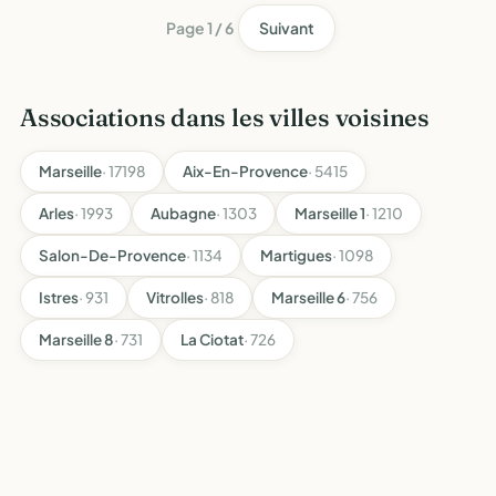
coopéra…
Page 1 / 6
Suivant
Associations dans les villes voisines
Marseille
· 17198
Aix-En-Provence
· 5415
Arles
· 1993
Aubagne
· 1303
Marseille 1
· 1210
Salon-De-Provence
· 1134
Martigues
· 1098
Istres
· 931
Vitrolles
· 818
Marseille 6
· 756
Marseille 8
· 731
La Ciotat
· 726