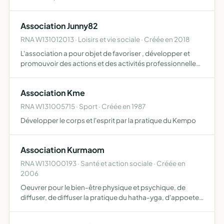
Association Junny82
RNA W131012013 · Loisirs et vie sociale · Créée en 2018
L'association a pour objet de favoriser , développer et
promouvoir des actions et des activités professionnelles
ou en voie de professionnalisation, dans un champ d
intervention artistique, culturel, éducatif et social, l…
Association Kme
RNA W131005715 · Sport · Créée en 1987
Développer le corps et l'esprit par la pratique du Kempo
Association Kurmaom
RNA W131000193 · Santé et action sociale · Créée en
2006
Oeuvrer pour le bien-être physique et psychique, de
diffuser, de diffuser la pratique du hatha-yga, d'appoeter
des techniques de relaxation, de gestion de la fatigue, du
stress, d'améliorer le' capital santé de chacun