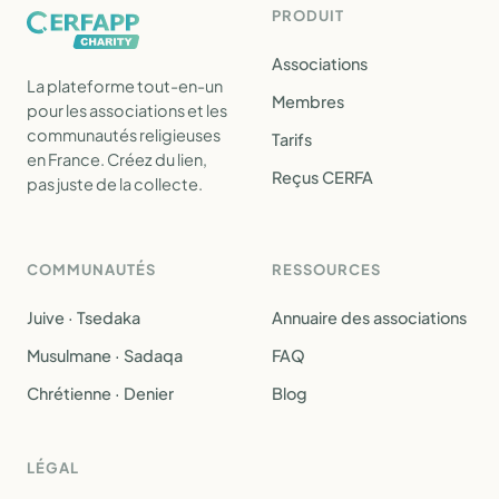
PRODUIT
Associations
La plateforme tout-en-un
Membres
pour les associations et les
communautés religieuses
Tarifs
en France. Créez du lien,
Reçus CERFA
pas juste de la collecte.
COMMUNAUTÉS
RESSOURCES
Juive · Tsedaka
Annuaire des associations
Musulmane · Sadaqa
FAQ
Chrétienne · Denier
Blog
LÉGAL