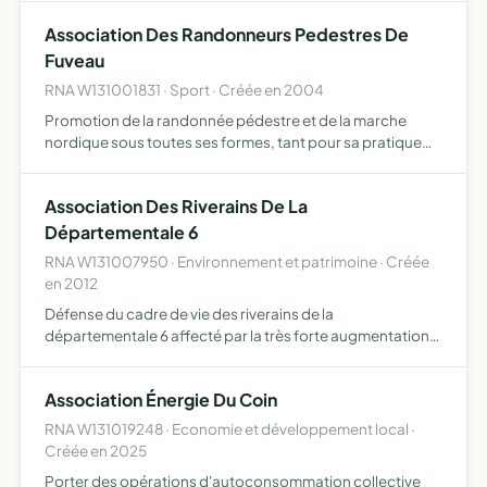
Association Des Randonneurs Pedestres De
Fuveau
RNA W131001831 · Sport · Créée en 2004
Promotion de la randonnée pédestre et de la marche
nordique sous toutes ses formes, tant pour sa pratique
sportive que pour la découverte et la sauvegarde de
l'environnement, le tourisme, les loisirs promotion d'une
Association Des Riverains De La
rando…
Départementale 6
RNA W131007950 · Environnement et patrimoine · Créée
en 2012
Défense du cadre de vie des riverains de la
départementale 6 affecté par la très forte augmentation
du trafic routier et la recherche de solutions adaptées en
faisant respecter les lois en vigueur
Association Énergie Du Coin
RNA W131019248 · Economie et développement local ·
Créée en 2025
Porter des opérations d'autoconsommation collective