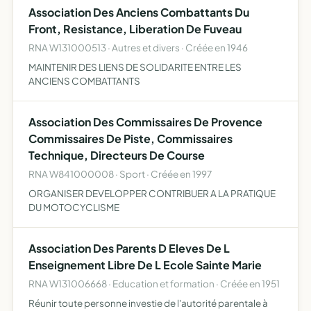
Association Des Anciens Combattants Du
(13710), r…
Front, Resistance, Liberation De Fuveau
RNA W131000513 · Autres et divers · Créée en 1946
MAINTENIR DES LIENS DE SOLIDARITE ENTRE LES
ANCIENS COMBATTANTS
Association Des Commissaires De Provence
Commissaires De Piste, Commissaires
Technique, Directeurs De Course
RNA W841000008 · Sport · Créée en 1997
ORGANISER DEVELOPPER CONTRIBUER A LA PRATIQUE
DU MOTOCYCLISME
Association Des Parents D Eleves De L
Enseignement Libre De L Ecole Sainte Marie
RNA W131006668 · Education et formation · Créée en 1951
Réunir toute personne investie de l'autorité parentale à