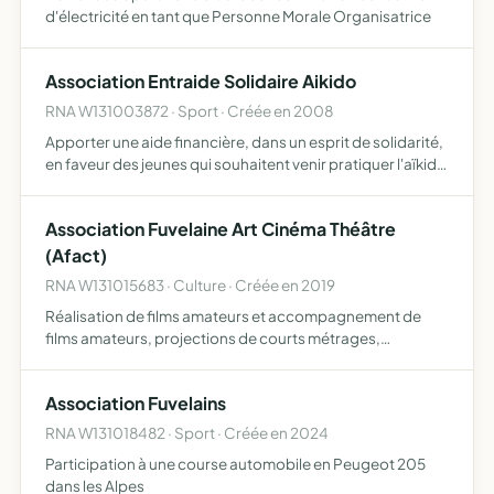
d'électricité en tant que Personne Morale Organisatrice
Association Entraide Solidaire Aikido
RNA W131003872 · Sport · Créée en 2008
Apporter une aide financière, dans un esprit de solidarité,
en faveur des jeunes qui souhaitent venir pratiquer l'aïkido
au Dojo Shumzikan situé à Bras, et aider au
développement culturel de l'aïkido
Association Fuvelaine Art Cinéma Théâtre
(Afact)
RNA W131015683 · Culture · Créée en 2019
Réalisation de films amateurs et accompagnement de
films amateurs, projections de courts métrages,
organisations culturelles
Association Fuvelains
RNA W131018482 · Sport · Créée en 2024
Participation à une course automobile en Peugeot 205
dans les Alpes