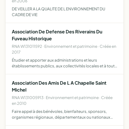
en 2006
DE VEILLER A LA QUALITE DE L ENVIRONNEMENT DU
CADRE DE VIE
Association De Defense Des Riverains Du
Fuveau Historique
RNA W131011592 · Environnement et patrimoine · Créée en
2017
Étudier et apporter aux administrations et leurs
établissements publics, aux collectivités locales et à toute
autre personne physique ou morale concernée, son avis
tendant à préserver le patrimoine, la propriété, l'enviro…
Association Des Amis De L A Chapelle Saint
Michel
RNA W131005913 · Environnement et patrimoine · Créée
en 2010
Faire appel à des bénévoles, bienfaiteurs, sponsors,
organismes régionaux, départementaux ou nationaux
afin de recueillir des fonds permettant la restauration
urgente de la Chapelle Saint Michel située à Fuveau