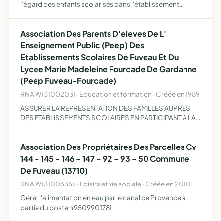
l'égard des enfants scolarisés dans l'établissement
assurer leur formation, leur information, leur
représentation contribuer au soutien et à l'animation de
Association Des Parents D'eleves De L'
l'établi…
Enseignement Public (Peep) Des
Etablissements Scolaires De Fuveau Et Du
Lycee Marie Madeleine Fourcade De Gardanne
(Peep Fuveau-Fourcade)
RNA W131002031 · Education et formation · Créée en 1989
ASSURER LA REPRESENTATION DES FAMILLES AUPRES
DES ETABLISSEMENTS SCOLAIRES EN PARTICIPANT A LA
VIE SCOLAIRE
Association Des Propriétaires Des Parcelles Cv
144 - 145 - 146 - 147 - 92 - 93 - 50 Commune
De Fuveau (13710)
RNA W131006366 · Loisirs et vie sociale · Créée en 2010
Gérer l'alimentation en eau par le canal de Provence à
partie du poste n 9509901781