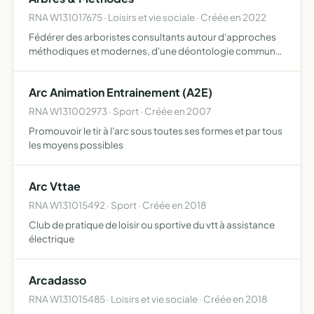
RNA W131017675 · Loisirs et vie sociale · Créée en 2022
Fédérer des arboristes consultants autour d'approches
méthodiques et modernes, d'une déontologie commune
et d'un travail explicite sur la posture professionnelle
Arc Animation Entrainement (A2E)
RNA W131002973 · Sport · Créée en 2007
Promouvoir le tir à l'arc sous toutes ses formes et par tous
les moyens possibles
Arc Vttae
RNA W131015492 · Sport · Créée en 2018
Club de pratique de loisir ou sportive du vtt à assistance
électrique
Arcadasso
RNA W131015485 · Loisirs et vie sociale · Créée en 2018