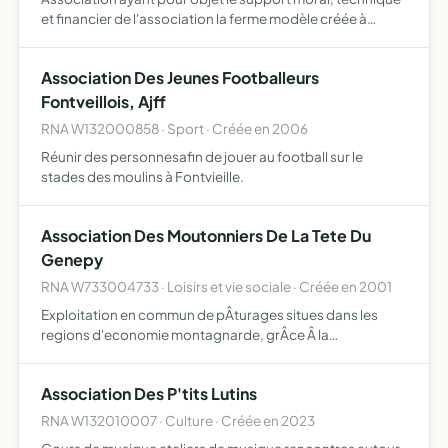
et financier de l'association la ferme modèle créée à
Kikwit, en République Démocratique du Congo, à laquelle
elle est liée par une convention
Association Des Jeunes Footballeurs
Fontveillois, Ajff
RNA W132000858 · Sport · Créée en 2006
Réunir des personnesafin de jouer au football sur le
stades des moulins à Fontvieille.
Association Des Moutonniers De La Tete Du
Genepy
RNA W733004733 · Loisirs et vie sociale · Créée en 2001
Exploitation en commun de pÂturages situes dans les
regions d'economie montagnarde, grÂce Â la
constitution de troupeaux comprenant des animaux
appartenant aux associes ou Â des tiers confiant leurs
Association Des P'tits Lutins
animaux a l'associatio…
RNA W132010007 · Culture · Créée en 2023