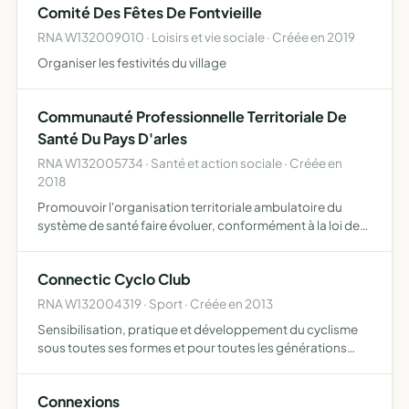
Comité Des Fêtes De Fontvieille
RNA W132009010 · Loisirs et vie sociale · Créée en 2019
Organiser les festivités du village
Communauté Professionnelle Territoriale De
Santé Du Pays D'arles
RNA W132005734 · Santé et action sociale · Créée en
2018
Promouvoir l'organisation territoriale ambulatoire du
système de santé faire évoluer, conformément à la loi de
modernisation de la santé, l'offre de soins de premier et
second recours auprès de la population, en réponse a…
Connectic Cyclo Club
RNA W132004319 · Sport · Créée en 2013
Sensibilisation, pratique et développement du cyclisme
sous toutes ses formes et pour toutes les générations
école de vélo, vélo loisir, déplacements urbains,
compétitions
Connexions