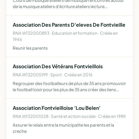
Cours de musique ateliers de musique rencontres autour
de la musique ateliers d'écriture ateliers lecture
rencontres autour du livre ateliers théâtre
Association Des Parents D'eleves De Fontvieille
RNA W132000893 · Education et formation · Créée en
1946
Reunir les parents
Association Des Vétérans Fontvieillois
RNA W132005199 · Sport · Créée en 2016
Regrouper des footballeurs de plus de 35 ans promouvoir
le football loisir pour les plus de 35 ans créer des liens
d'amitié, de solidarité et d'entraide entre ses membres et
organiser des manifestations sportives et festi…
Association Fontvieilloise 'Lou Belen'
RNA W132001028 · Santé et action sociale · Créée en 1989
Assurer le relais entre la municipalite les parents et la
creche