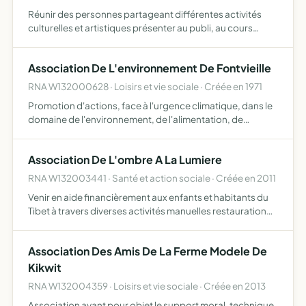
Réunir des personnes partageant différentes activités
culturelles et artistiques présenter au publi, au cours
d'expositions, un ensemble des oeuvres réalisées
participer occasionnellement à l'organisation de
Association De L'environnement De Fontvieille
manifestation…
RNA W132000628 · Loisirs et vie sociale · Créée en 1971
Promotion d'actions, face à l'urgence climatique, dans le
domaine de l'environnement, de l'alimentation, de
l'énergie, de la gestion des déchets, de l'urbanisme, de la
publicité et du cadre de vie, et oeuvrer à leur améli…
Association De L'ombre A La Lumiere
RNA W132003441 · Santé et action sociale · Créée en 2011
Venir en aide financièrement aux enfants et habitants du
Tibet à travers diverses activités manuelles restauration
de santons cassés et abimés par le temps, création et
confection de sacs et chapeaux à partir de matériaux…
Association Des Amis De La Ferme Modele De
Kikwit
RNA W132004359 · Loisirs et vie sociale · Créée en 2013
Association ayant pour objet le support moral, technique