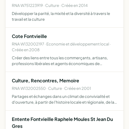
RNA W751223919 · Culture · Créée en 2014
Développer la parité, la mixité et la diversité à travers le
travail et la culture
Cote Fontvieille
RNA W132002197 · Economie et développement local ·
Créée en 2008
Créer des liens entre tous les commerçants, artisans,
professions libérales et agents économiques de
Fontvieille promouvoir l'économie de Fontvieille au moyen
d'actions collectives d'information ou de publicité obtenir
Culture, Rencontres, Memoire
to…
RNA W132002550 · Culture · Créée en 2001
Partages et échanges dans un climat de convivialité et
d'ouverture, à partir de l'histoire locale et régionale, de la
mémoire de chacun et tout autre évènement d'actualité
culturelle
Entente Fontvieille Raphele Moules St Jean Du
Gres