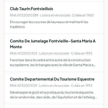
Club Taurin Fontvieillois
RNA W132000389 · Loisirs et vie sociale · Créée en 1963
Encourager les courses de taureaux et maintenir les
traditions
Comite De Jumelage Fontvieille-Santa Maria A
Monte
RNA W132001353 · Loisirs et vie sociale · Créée en 1992
Favoriser dans le cadre entre autre de la construction
européenne, les échanges avec la ville de Santa Maria a
Monte (Italie) soutenir toute action entreprise dans le sens
durapprochement entre les peuples.
Comite Departemental Du Tourisme Equestre
RNA W132003129 · Loisirs et vie sociale · Créée en 1993
Développer le goût et la pratique du tourisme équestre,
de la randonnée, des raids, de l'équitation et de l'attelage
de loisirs sous toutes leurs formes, et participer,
conformément aux directives du CNTE, aux activités d…