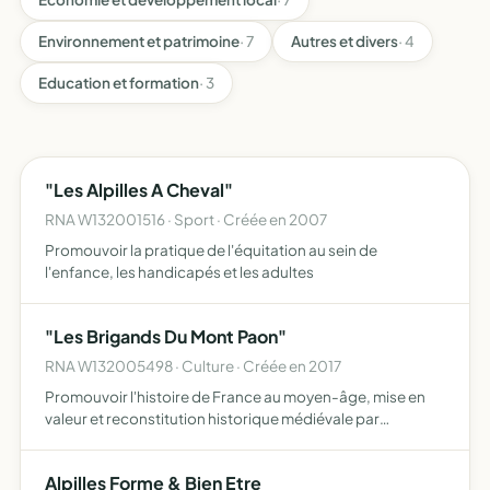
Environnement et patrimoine
· 7
Autres et divers
· 4
Education et formation
· 3
"Les Alpilles A Cheval"
RNA W132001516 · Sport · Créée en 2007
Promouvoir la pratique de l'équitation au sein de
l'enfance, les handicapés et les adultes
"Les Brigands Du Mont Paon"
RNA W132005498 · Culture · Créée en 2017
Promouvoir l'histoire de France au moyen-âge, mise en
valeur et reconstitution historique médiévale par
l'organisation de spectacles de rues, présentation de la
vie quotidienne et de l'artisanat médiéval au moyen-âge,
Alpilles Forme & Bien Etre
pra…