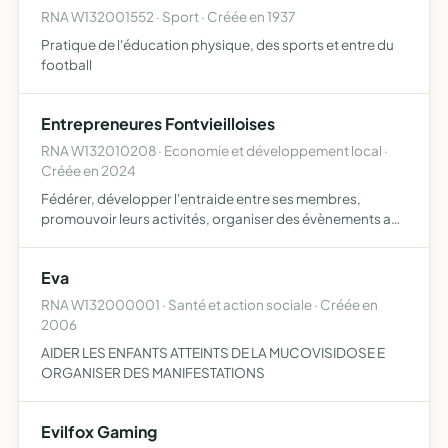
RNA W132001552 · Sport · Créée en 1937
Pratique de l'éducation physique, des sports et entre du
football
Entrepreneures Fontvieilloises
RNA W132010208 · Economie et développement local ·
Créée en 2024
Fédérer, développer l'entraide entre ses membres,
promouvoir leurs activités, organiser des évènements afin
d'offrir une meilleure visibilité et développer l'activité des
membres
Eva
RNA W132000001 · Santé et action sociale · Créée en
2006
AIDER LES ENFANTS ATTEINTS DE LA MUCOVISIDOSE E
ORGANISER DES MANIFESTATIONS
Evilfox Gaming