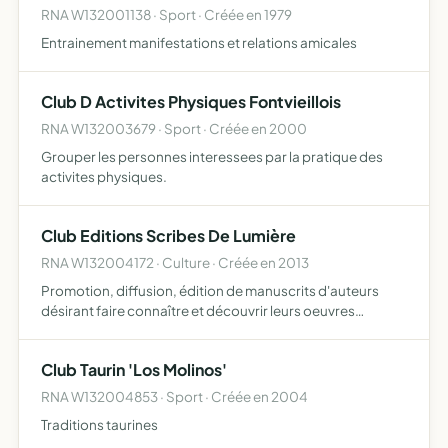
RNA W132001138 · Sport · Créée en 1979
Entrainement manifestations et relations amicales
Club D Activites Physiques Fontvieillois
RNA W132003679 · Sport · Créée en 2000
Grouper les personnes interessees par la pratique des
activites physiques.
Club Editions Scribes De Lumière
RNA W132004172 · Culture · Créée en 2013
Promotion, diffusion, édition de manuscrits d'auteurs
désirant faire connaître et découvrir leurs oeuvres
littéraires l'association club éditions scribes de lumière
leur offre la possibilité de faire ceci dans le cadre de…
Club Taurin 'Los Molinos'
RNA W132004853 · Sport · Créée en 2004
Traditions taurines