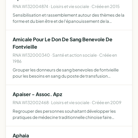
RNA W132004874 · Loisirs et vie sociale · Créée en 2015
Sensibilisation et rassemblement autour des thèmes de la
forme et du bien être et de l'épanouissement de la
personne
Amicale Pour Le Don De Sang Benevole De
Fontvieille
RNA W132000340 · Santé et action sociale · Créée en
1986
Grouper les donneurs de sang benevoles de fontvieille
pour les besoins en sang du poste de transfusion
sanguine d'arles faire la propagande pour le don du sang,
defendre leurs droits inherents
Apaiser - Assoc. Apz
RNA W132002468 · Loisirs et vie sociale · Créée en 2009
Regrouper des personnes souhaitant développer les
pratiques de médecine traditionnelle chinoise faire
connaître les disciplines d'hygiène naturelle issue de la
circulation d'énergie agissant sur le physique et le
Aphaia
psychism…