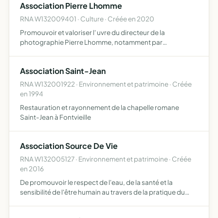
Association Pierre Lhomme
RNA W132009401 · Culture · Créée en 2020
Promouvoir et valoriser l' uvre du directeur de la
photographie Pierre Lhomme, notamment par
l'organisation d'événements, de travaux documentaires,
productions audiovisuelles, séances
Association Saint-Jean
cinématographiques, expositions, prix…
RNA W132001922 · Environnement et patrimoine · Créée
en 1994
Restauration et rayonnement de la chapelle romane
Saint-Jean à Fontvieille
Association Source De Vie
RNA W132005127 · Environnement et patrimoine · Créée
en 2016
De promouvoir le respect de l'eau, de la santé et la
sensibilité de l'être humain au travers de la pratique du
magnétisme et de la sourcellerie