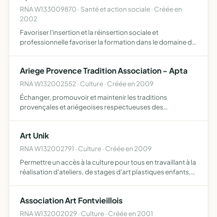
RNA W133009870 · Santé et action sociale · Créée en
2002
Favoriser l'insertion et la réinsertion sociale et
professionnelle favoriser la formation dans le domaine de
la communication, le management, l'informatique, les
langues, ainsi que d'autres pôles professionnels favoriser
Ariege Provence Tradition Association - Apta
…
RNA W132002552 · Culture · Créée en 2009
Échanger, promouvoir et maintenir les traditions
provençales et ariégeoises respectueuses des
personnes et de l'environnement
Art Unik
RNA W132002791 · Culture · Créée en 2009
Permettre un accès à la culture pour tous en travaillant à la
réalisation d'ateliers, de stages d'art plastiques enfants,
adolescents, adultes ateliers peintures, dessins ateliers
sculpture atelier photo développer des éc…
Association Art Fontvieillois
RNA W132002029 · Culture · Créée en 2001