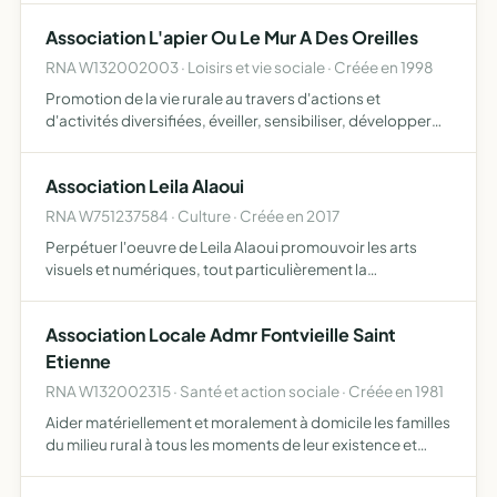
Association L'apier Ou Le Mur A Des Oreilles
RNA W132002003 · Loisirs et vie sociale · Créée en 1998
Promotion de la vie rurale au travers d'actions et
d'activités diversifiées, éveiller, sensibiliser, développer
l'intérêt de publics variés
Association Leila Alaoui
RNA W751237584 · Culture · Créée en 2017
Perpétuer l'oeuvre de Leila Alaoui promouvoir les arts
visuels et numériques, tout particulièrement la
photographie et le film lutter contre l'exclusion par l'accès
à la culture et l'expérimentation des pratiques artisiti…
Association Locale Admr Fontvieille Saint
Etienne
RNA W132002315 · Santé et action sociale · Créée en 1981
Aider matériellement et moralement à domicile les familles
du milieu rural à tous les moments de leur existence et
développer un climat familial, intensifier la vie sociale dans
les communes rurales