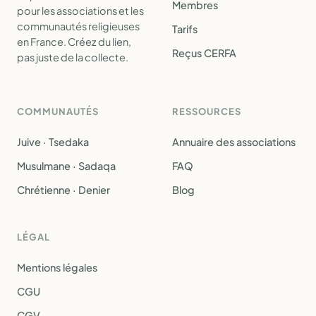
Membres
pour les associations et les
communautés religieuses
Tarifs
en France. Créez du lien,
Reçus CERFA
pas juste de la collecte.
COMMUNAUTÉS
RESSOURCES
Juive · Tsedaka
Annuaire des associations
Musulmane · Sadaqa
FAQ
Chrétienne · Denier
Blog
LÉGAL
Mentions légales
CGU
CGV