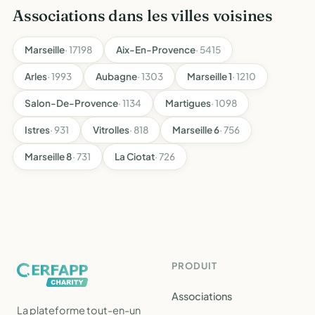
Associations dans les villes voisines
Marseille
· 17198
Aix-En-Provence
· 5415
Arles
· 1993
Aubagne
· 1303
Marseille 1
· 1210
Salon-De-Provence
· 1134
Martigues
· 1098
Istres
· 931
Vitrolles
· 818
Marseille 6
· 756
Marseille 8
· 731
La Ciotat
· 726
PRODUIT
Associations
La plateforme tout-en-un