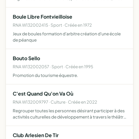
en place de cours individuels ou de groupes) susceptibles
de diffuser la culture musicale à un large public,…
Boule Libre Fontvieilloise
RNA W132002415 · Sport · Créée en 1972
Jeux de boules formation d'arbitre création d'une école
de péanque
Bouto Sello
RNA W132002057 · Sport · Créée en 1995
Promotion du tourisme équestre.
C'est Quand Qu'on Va Où
RNA W132009797 · Culture · Créée en 2022
Regrouper toutes les personnes désirant participer à des
activités culturelles de développement à travers le théâtre
amateur, les loisirs et la découverte du patrimoine des
Alpilles, la formation et l'organisation d'événe…
Club Arlesien De Tir