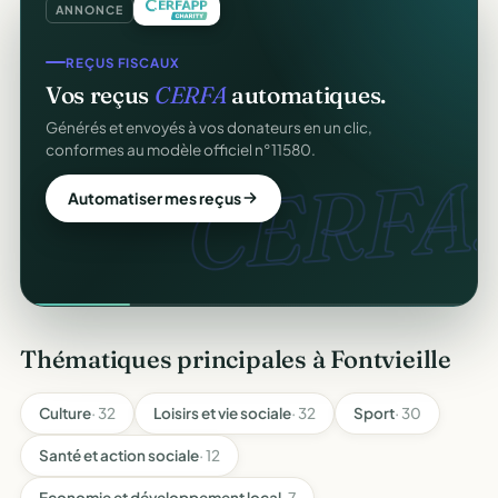
ANNONCE
REÇUS FISCAUX
Vos reçus
CERFA
automatiques.
Générés et envoyés à vos donateurs en un clic,
conformes au modèle officiel n°11580.
CERFA.
Automatiser mes reçus
Thématiques principales à Fontvieille
Culture
· 32
Loisirs et vie sociale
· 32
Sport
· 30
Santé et action sociale
· 12
Economie et développement local
· 7