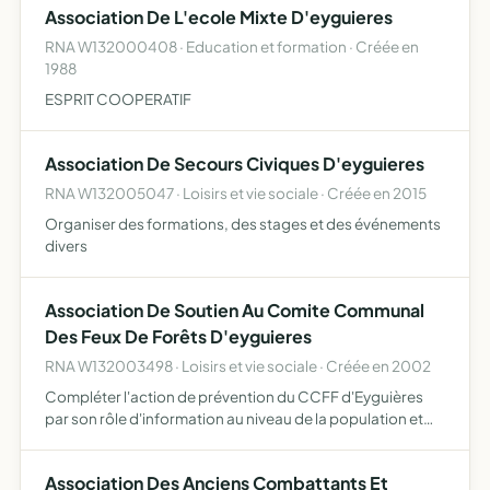
Association De L'ecole Mixte D'eyguieres
RNA W132000408 · Education et formation · Créée en
1988
ESPRIT COOPERATIF
Association De Secours Civiques D'eyguieres
RNA W132005047 · Loisirs et vie sociale · Créée en 2015
Organiser des formations, des stages et des événements
divers
Association De Soutien Au Comite Communal
Des Feux De Forêts D'eyguieres
RNA W132003498 · Loisirs et vie sociale · Créée en 2002
Compléter l'action de prévention du CCFF d'Eyguières
par son rôle d'information au niveau de la population et
des écoles assurer en partie le soutien financier
nécessaire au bon fonctionnement du CCFF d'Eyguières,
Association Des Anciens Combattants Et
par ses…