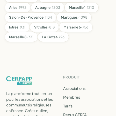
Arles
· 1993
Aubagne
· 1303
Marseille 1
· 1210
Salon-De-Provence
· 1134
Martigues
· 1098
Istres
· 931
Vitrolles
· 818
Marseille 6
· 756
Marseille 8
· 731
La Ciotat
· 726
PRODUIT
Associations
La plateforme tout-en-un
Membres
pour les associations et les
communautés religieuses
Tarifs
en France. Créez du lien,
Reçus CERFA