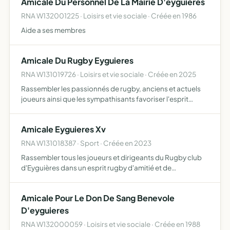
Amicale Du Personnel De La Mairie D'eyguieres
RNA W132001225 · Loisirs et vie sociale · Créée en 1986
Aide a ses membres
Amicale Du Rugby Eyguieres
RNA W131019726 · Loisirs et vie sociale · Créée en 2025
Rassembler les passionnés de rugby, anciens et actuels
joueurs ainsi que les sympathisants favoriser l'esprit
d'amitié, de solidarité et de convivialité autour de ce sport
Amicale Eyguieres Xv
RNA W131018387 · Sport · Créée en 2023
Rassembler tous les joueurs et dirigeants du Rugby club
d'Eyguières dans un esprit rugby d'amitié et de
convivialité aider le RCE à promouvoir le rugby à Eyguières
organiser toute manifestation propre à réaliser ces buts
Amicale Pour Le Don De Sang Benevole
D'eyguieres
RNA W132000059 · Loisirs et vie sociale · Créée en 1988