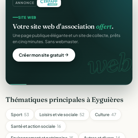
ANNONCE
SITE WEB
Votre site web d'association
offert
.
Une page publique élégante et un site de collecte, prêts
en cinq minutes. Sans webmaster.
web.
Créer mon site gratuit
Thématiques principales à Eyguières
Sport
· 53
Loisirs et vie sociale
· 52
Culture
· 47
Santé et action sociale
· 16
Environnement et patrimoine
· 15
Autres et divers
· 14