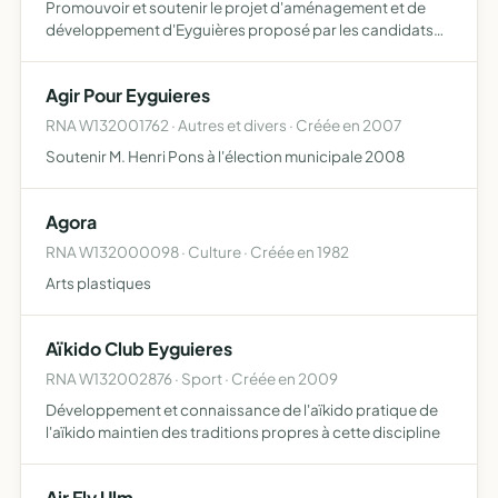
Promouvoir et soutenir le projet d'aménagement et de
développement d'Eyguières proposé par les candidats
de la liste Agir Ensemble pour Eyguières aux élections
municipales Lieu d'expression démocratique, ouverte à
Agir Pour Eyguieres
tous, l…
RNA W132001762 · Autres et divers · Créée en 2007
Soutenir M. Henri Pons à l'élection municipale 2008
Agora
RNA W132000098 · Culture · Créée en 1982
Arts plastiques
Aïkido Club Eyguieres
RNA W132002876 · Sport · Créée en 2009
Développement et connaissance de l'aïkido pratique de
l'aïkido maintien des traditions propres à cette discipline
Air Fly Ulm