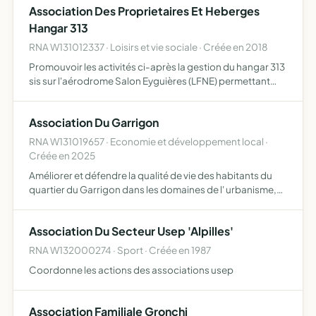
Association Des Proprietaires Et Heberges
Hangar 313
RNA W131012337 · Loisirs et vie sociale · Créée en 2018
Promouvoir les activités ci-après la gestion du hangar 313
sis sur l'aérodrome Salon Eyguières (LFNE) permettant
l'hébergement d'aéronefs sous régimes de navigabilité
restreint ou d'ULM, l'entretien, favoriser leurs utili…
Association Du Garrigon
RNA W131019657 · Economie et développement local ·
Créée en 2025
Améliorer et défendre la qualité de vie des habitants du
quartier du Garrigon dans les domaines de l' urbanisme,
de l'environnement et du cadre de vie
Association Du Secteur Usep 'Alpilles'
RNA W132000274 · Sport · Créée en 1987
Coordonne les actions des associations usep
Association Familiale Gronchi