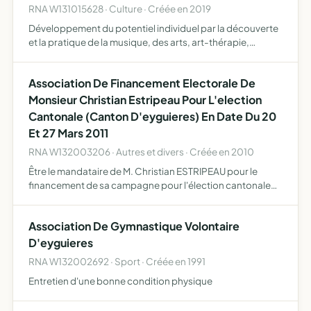
RNA W131015628 · Culture · Créée en 2019
Développement du potentiel individuel par la découverte
et la pratique de la musique, des arts, art-thérapie,
culturel et éducatif, pour tous publics et publics
spécifiques organisation d'ateliers individuels ou
Association De Financement Electorale De
collectif…
Monsieur Christian Estripeau Pour L'election
Cantonale (Canton D'eyguieres) En Date Du 20
Et 27 Mars 2011
RNA W132003206 · Autres et divers · Créée en 2010
Être le mandataire de M. Christian ESTRIPEAU pour le
financement de sa campagne pour l'élection cantonale
prévue pour les 20 et 27 mars 2011 dans le canton
d'Eyguières
Association De Gymnastique Volontaire
D'eyguieres
RNA W132002692 · Sport · Créée en 1991
Entretien d'une bonne condition physique