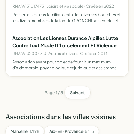
RNA W131017473 · Loisirs et vie sociale · Créée en 2022
Resserrer les liens familiaux entre les diverses branches et
les divers membres de la famille GRONCHI rassembler et
conserver dans le patrimoine familial tout document ou
objet qui présente directement ou indirectement un…
Association Les Lionnes Durance Alpilles Lutte
Contre Tout Mode D'harcelement Et Violence
RNA W132004713 · Autres et divers · Créée en 2014
Association ayant pour objet de fournir un maximum
d'aide morale, psychologique et juridique et assistance
aux personnes harcelées
Page 1 / 5
Suivant
Associations dans les villes voisines
Marseille
· 17198
Aix-En-Provence
· 5415