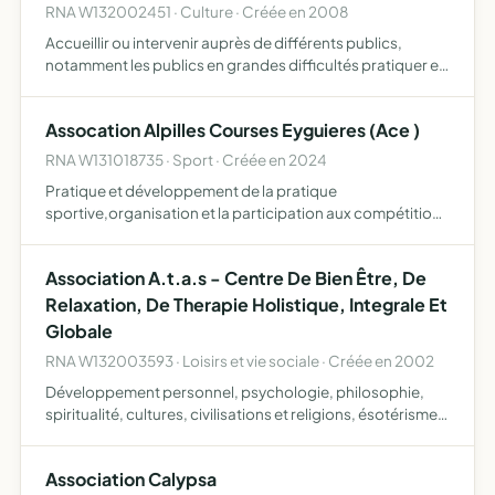
RNA W132002451 · Culture · Créée en 2008
Accueillir ou intervenir auprès de différents publics,
notamment les publics en grandes difficultés pratiquer et
faire pratiquer la photographie accueillir et travailler avec
différents médiateurs artistiques
Assocation Alpilles Courses Eyguieres (Ace )
RNA W131018735 · Sport · Créée en 2024
Pratique et développement de la pratique
sportive,organisation et la participation aux compétitions
sportives séances d'entraînement mise en place d'un
calendrier d'activité elle déploie ses efforts sur la
Association A.t.a.s - Centre De Bien Être, De
promotion et le…
Relaxation, De Therapie Holistique, Integrale Et
Globale
RNA W132003593 · Loisirs et vie sociale · Créée en 2002
Développement personnel, psychologie, philosophie,
spiritualité, cultures, civilisations et religions, ésotérisme,
arts divinatoires, santé et bien être général relation d'aide
et d'écoute envers une personne ou un groupe…
Association Calypsa