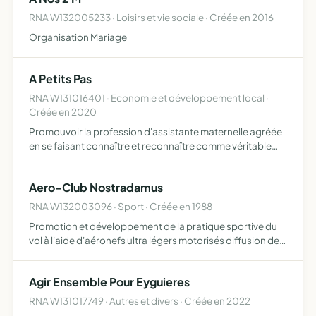
RNA W132005233 · Loisirs et vie sociale · Créée en 2016
Organisation Mariage
A Petits Pas
RNA W131016401 · Economie et développement local ·
Créée en 2020
Promouvoir la profession d'assistante maternelle agréée
en se faisant connaître et reconnaître comme véritable
professionnelle de la petite enfance se faire connaître
auprès des parents au travers de divers évènements (fo…
Aero-Club Nostradamus
RNA W132003096 · Sport · Créée en 1988
Promotion et développement de la pratique sportive du
vol à l'aide d'aéronefs ultra légers motorisés diffusion de
l'information, mise en place de méthodes
d'apprentissage enseignement théorique et pratique du
Agir Ensemble Pour Eyguieres
pilotage d'a…
RNA W131017749 · Autres et divers · Créée en 2022