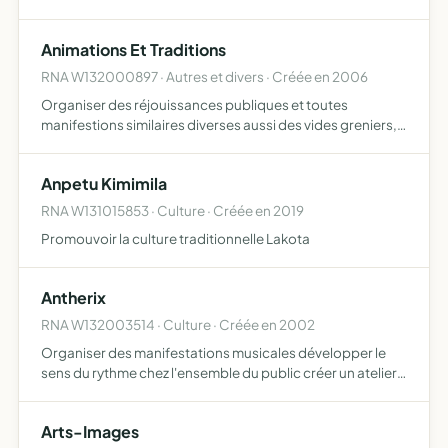
collaborer et partager les expériences organiser des
évènements afin d'aider les femmes avec des projets
Animations Et Traditions
RNA W132000897 · Autres et divers · Créée en 2006
Organiser des réjouissances publiques et toutes
manifestions similaires diverses aussi des vides greniers,
brocantes,marchés spécifiques et transhumances.
Anpetu Kimimila
RNA W131015853 · Culture · Créée en 2019
Promouvoir la culture traditionnelle Lakota
Antherix
RNA W132003514 · Culture · Créée en 2002
Organiser des manifestations musicales développer le
sens du rythme chez l'ensemble du public créer un atelier
musical avec des initiatives de percussions ou des thèmes
choisis créer une salle de répétition et d'enregistr…
Arts-Images