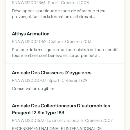
RNA W132002366 · Sport · Créée en 2008
Développer la pratique de sport de pétanque et jeu
provençal, faciliter la formation d'arbitres et
d'éducateurs, favoriser la création d'une école de
pétanque
Althys Animation
RNA W132004052 · Culture · Créée en 2013
Pratique de la musique en tant que loisirs à but non lucratif
tous membres sont bénévoles, ce qui permet à
l'association d'avoir un budget entièrement dédié à
l'achat et l'entretien du matériel sonoriser et animer des
Amicale Des Chasseurs D'eyguieres
rep…
RNA W132000707 · Sport · Créée en 1929
Conservation du gibier
Amicale Des Collectionneurs D'automobiles
Peugeot 12 Six Type 183
RNA W132001573 · Loisirs et vie sociale · Créée en 2007
RECENSEMENT NATIONAL ET INTERNATIONAL DE