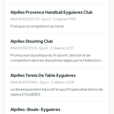
Alpilles Provence Handball Eyguieres Club
RNA W132000721 · Sport · Créée en 1990
Pratiquer la competition du hand.
Alpilles Shooting Club
RNA W131017215 · Sport · Créée en 2021
Promouvoir la pratique du tir sportif, de loisir et de
compétition dans les disciplines régies par la Fédération
Française de Tir fournir à titre accessoire un service de
restauration et débit de boissons privé à ses memb…
Alpilles Tennis De Table Eyguieres
RNA W131011954 · Sport · Créée en 2018
Le développement éducatif et sportif spécialisé tennis de
table à EYGUIERES
Alpilles-Boule-Eyguieres