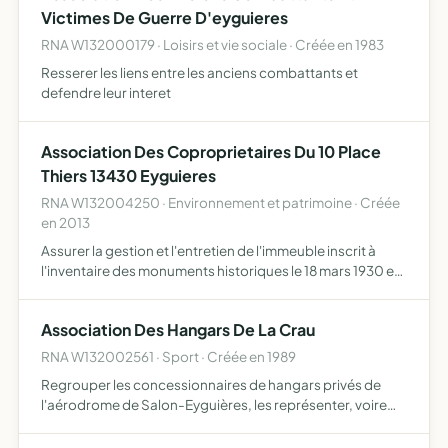
Victimes De Guerre D'eyguieres
RNA W132000179 · Loisirs et vie sociale · Créée en 1983
Resserer les liens entre les anciens combattants et
defendre leur interet
Association Des Coproprietaires Du 10 Place
Thiers 13430 Eyguieres
RNA W132004250 · Environnement et patrimoine · Créée
en 2013
Assurer la gestion et l'entretien de l'immeuble inscrit à
l'inventaire des monuments historiques le 18 mars 1930 et
sa présarvation
Association Des Hangars De La Crau
RNA W132002561 · Sport · Créée en 1989
Regrouper les concessionnaires de hangars privés de
l'aérodrome de Salon-Eyguières, les représenter, voire
défendre leurs intérêts ainsi que ceux des utilisateurs de la
plate-forme et plus généralement toute action permet…