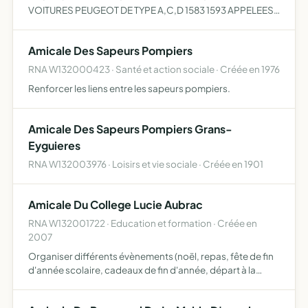
VOITURES PEUGEOT DE TYPE A,C,D 1583 1593 APPELEES
12 SIX ACTIVITES EN MATIERE DE REPARATION LOCATION
DE VEHICULES RELATIONS AVEC DIFFERENTES
Amicale Des Sapeurs Pompiers
ORGANISATIONS ORGANISATION DE SORTIES A…
RNA W132000423 · Santé et action sociale · Créée en 1976
Renforcer les liens entre les sapeurs pompiers.
Amicale Des Sapeurs Pompiers Grans-
Eyguieres
RNA W132003976 · Loisirs et vie sociale · Créée en 1901
Amicale Du College Lucie Aubrac
RNA W132001722 · Education et formation · Créée en
2007
Organiser différents évènements (noël, repas, fête de fin
d'année scolaire, cadeaux de fin d'année, départ à la
retraite ) pour le personnel du collège et leur famille
chaque manifestation sera ouverte à l'ensemble du per…