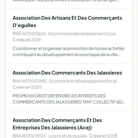
permettant notamment le lien social, d'accueil,
d'assistance, de prévoyance et d'enseignement, en lien
Association Des Artisans Et Des Commerçants
avec…
D'eguilles
RNA W131015626 · Economie et développement local ·
Créée en 2019
Coordonner et organiser la promotion de toutes activités
contribuant au développement économique de la ville
d'Eguilles représenter les commerçants, les artisans,
prestataires de services, professionnels libéraux et
Association Des Commercants Des Jalassieres
indus…
RNA W131001880 · Economie et développement local ·
Créée en 2007
PROMOUVOIR ET DEFENDRE LES INTERETS DES
COMMERCANTS DES JALASSIERES TANT COLLECTIF QU
INDIVIDUEL DE SES MEMBRES. DE FAIRE TOUTES
DEMARCHES REUNION ETD EMPLOYER TOUS LES
Association Des Commerçants Et Des
MOYENS LEGAUX POUR DEFENDRE LES INTERETS
LEGITIME DE…
Entreprises Des Jalassieres (Acej)
RNA W131011904 · Loisirs et vie sociale · Créée en 2018