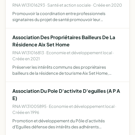
RNA W131016293 · Santé et action sociale · Créée en 2020
Promouvoir la coordination entre professionnels
signataires du projet de santé promouvoir leur
participation à une structure d'exercice coordonné, aux
actions de prévention et d'éducation à la santé et à la
Association Des Propriétaires Bailleurs De La
réduction des …
Résidence Aix Set Home
RNA W131016813 · Economie et développement local ·
Créée en 2021
Préserver les intérêts communs des propriétaires
bailleurs de la résidence de tourisme Aix Set Home,
notamment en diligentant toute étude ou consultation qui
s'avérerait utile à la bonne administration de gestion de la
Association Du Pole D'activite D'eguilles (A P A
ré…
E)
RNA W131005895 · Economie et développement local ·
Créée en 1996
Promotion et développement du Pôle d'activités
d'Eguilles défense des intérêts des adhérents
communication entre les entreprises du Pôle, avec les