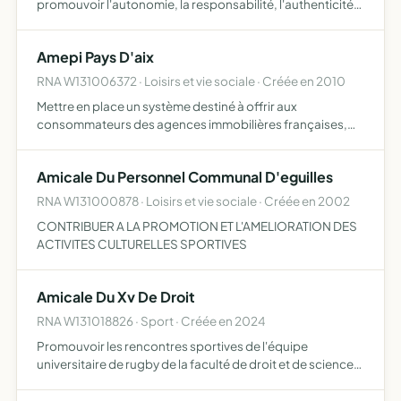
promouvoir l'autonomie, la responsabilité, l'authenticité
de chacun de ses membres, développer la pensée
positive par l'entrainement sophrologique et la relaxation
Amepi Pays D'aix
RNA W131006372 · Loisirs et vie sociale · Créée en 2010
Mettre en place un système destiné à offrir aux
consommateurs des agences immobilières françaises,
l'offre la plus large, la diffusion la plus efficace de leur
offre permettre aux agents immobiliers qui le souhaitent
Amicale Du Personnel Communal D'eguilles
de c…
RNA W131000878 · Loisirs et vie sociale · Créée en 2002
CONTRIBUER A LA PROMOTION ET L'AMELIORATION DES
ACTIVITES CULTURELLES SPORTIVES
Amicale Du Xv De Droit
RNA W131018826 · Sport · Créée en 2024
Promouvoir les rencontres sportives de l'équipe
universitaire de rugby de la faculté de droit et de science
politique d'Aix-en-Provence et organiser toutes
manifestations qui permettraient aux joueurs, actuels et