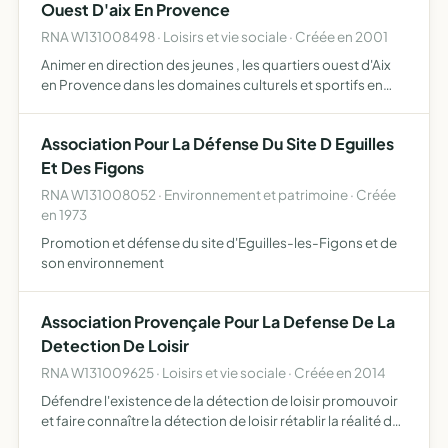
Ouest D'aix En Provence
RNA W131008498 · Loisirs et vie sociale · Créée en 2001
Animer en direction des jeunes , les quartiers ouest d'Aix
en Provence dans les domaines culturels et sportifs en
liaison avec le foyer socio éducatif du collège jas de
Bouffan
Association Pour La Défense Du Site D Eguilles
Et Des Figons
RNA W131008052 · Environnement et patrimoine · Créée
en 1973
Promotion et défense du site d'Eguilles-les-Figons et de
son environnement
Association Provençale Pour La Defense De La
Detection De Loisir
RNA W131009625 · Loisirs et vie sociale · Créée en 2014
Défendre l'existence de la détection de loisir promouvoir
et faire connaître la détection de loisir rétablir la réalité de
ce loisir face aux mensonges et la désinformation