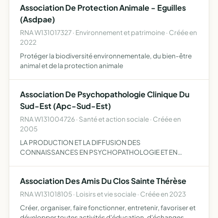
Association De Protection Animale - Eguilles
(Asdpae)
RNA W131017327 · Environnement et patrimoine · Créée en
2022
Protéger la biodiversité environnementale, du bien-être
animal et de la protection animale
Association De Psychopathologie Clinique Du
Sud-Est (Apc-Sud-Est)
RNA W131004726 · Santé et action sociale · Créée en
2005
LA PRODUCTION ET LA DIFFUSION DES
CONNAISSANCES EN PSYCHOPATHOLOGIE ET EN
PSYCHOLOGIE CLINIQUE
Association Des Amis Du Clos Sainte Thérèse
RNA W131018105 · Loisirs et vie sociale · Créée en 2023
Créer, organiser, faire fonctionner, entretenir, favoriser et
développer toutes activités d'éducation, d'échanges