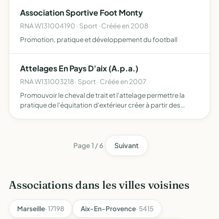
surtout montrer la diversité de sports donc présenter po…
Association Sportive Foot Monty
RNA W131004190 · Sport · Créée en 2008
Promotion, pratique et développement du football
Attelages En Pays D'aix (A.p.a.)
RNA W131003218 · Sport · Créée en 2007
Promouvoir le cheval de trait et l'attelage permettre la
pratique de l'équitation d'extérieur créer à partir des
activités liées au cheval une dynamique sportive, de loisir
et d'intérêt général organiser des sorties et de…
Page 1 / 6
Suivant
Associations dans les villes voisines
Marseille
· 17198
Aix-En-Provence
· 5415