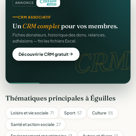
ANNONCE
CRM ASSOCIATIF
Un
CRM complet
pour vos membres.
Fiches donateurs, historique des dons, relances,
adhésions — fini les fichiers Excel.
CRM.
Découvrir le CRM gratuit
Thématiques principales à Éguilles
Loisirs et vie sociale
· 71
Sport
· 57
Culture
· 55
Santé et action sociale
· 27
Environnement et patrimoine
· 13
Autres et divers
· 12