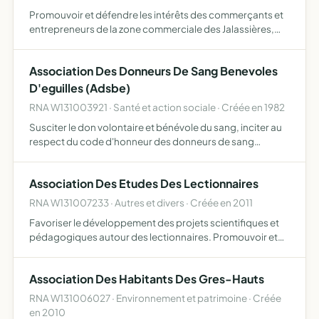
Promouvoir et défendre les intérêts des commerçants et
entrepreneurs de la zone commerciale des Jalassières,
tant collectifs qu'individuels de ses membres faire toutes
démarches, réunions et employer tous les moyens légau…
Association Des Donneurs De Sang Benevoles
D'eguilles (Adsbe)
RNA W131003921 · Santé et action sociale · Créée en 1982
Susciter le don volontaire et bénévole du sang, inciter au
respect du code d'honneur des donneurs de sang
bénévoles
Association Des Etudes Des Lectionnaires
RNA W131007233 · Autres et divers · Créée en 2011
Favoriser le développement des projets scientifiques et
pédagogiques autour des lectionnaires. Promouvoir et
valoriser les projets dans les domaines mentionnés,
notamment par des publications scientifiques, des
Association Des Habitants Des Gres-Hauts
prestation…
RNA W131006027 · Environnement et patrimoine · Créée
en 2010