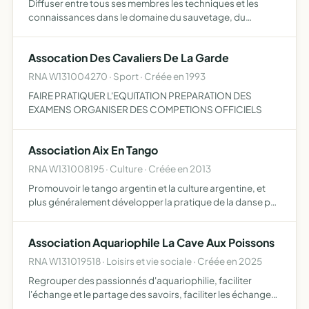
Diffuser entre tous ses membres les techniques et les
connaissances dans le domaine du sauvetage, du
secourisme et des missions de sécurité civile ses moyens
d'actions sont la tenue de réunions de travail et
Assocation Des Cavaliers De La Garde
d'assemblées …
RNA W131004270 · Sport · Créée en 1993
FAIRE PRATIQUER L'EQUITATION PREPARATION DES
EXAMENS ORGANISER DES COMPETIONS OFFICIELS
Association Aix En Tango
RNA W131008195 · Culture · Créée en 2013
Promouvoir le tango argentin et la culture argentine, et
plus généralement développer la pratique de la danse par
la mise en place de cours, de stages, d'entraînements, et
de démonstrations
Association Aquariophile La Cave Aux Poissons
RNA W131019518 · Loisirs et vie sociale · Créée en 2025
Regrouper des passionnés d'aquariophilie, faciliter
l'échange et le partage des savoirs, faciliter les échanges
et achats de matériels, littérature, poissons plantes,