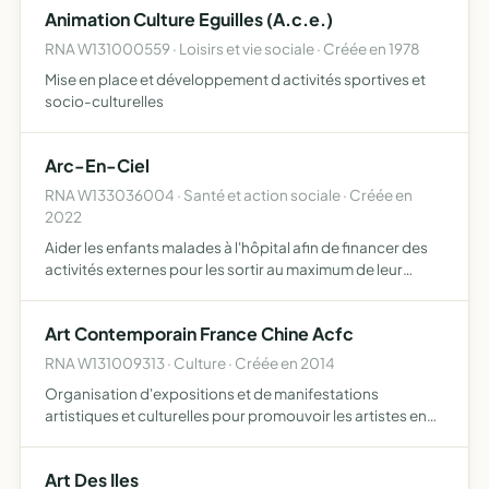
Animation Culture Eguilles (A.c.e.)
anciens,…
RNA W131000559 · Loisirs et vie sociale · Créée en 1978
Mise en place et développement d activités sportives et
socio-culturelles
Arc-En-Ciel
RNA W133036004 · Santé et action sociale · Créée en
2022
Aider les enfants malades à l'hôpital afin de financer des
activités externes pour les sortir au maximum de leur
quotidien surtout avec la covid 19 ou malheureusement
les interventions interne ne peuvent plus être mise en…
Art Contemporain France Chine Acfc
RNA W131009313 · Culture · Créée en 2014
Organisation d'expositions et de manifestations
artistiques et culturelles pour promouvoir les artistes en
France et à l'étranger
Art Des Iles