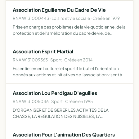
collectivités territoriales et les Pôles d'activités
Association Eguillenne Du Cadre De Vie
partenaires animation…
RNA W131000443 · Loisirs et vie sociale · Créée en 1979
Prise en charge des problèmes de la vie quotidienne, de la
protection et de l'amélioration du cadre de vie, de
l'environnement et de la défense des intérêts moraux et
matériels de citoyens habitant la commune d'Equilles, …
Association Esprit Martial
RNA W131009363 · Sport · Créée en 2014
Essentiellement culturel et sportif le but et l'orientation
donnés aux actions et initiatives de l'association visent à
s'adapter à toute personne H/F adulte, mineur, senior et
jeune (y compris en réinsertion et/ou en dif…
Association Lou Perdigau D'eguilles
RNA W131005046 · Sport · Créée en 1995
D'ORGANISER ET DE GERER LES ACTIVITES DE LA
CHASSE, LA REGULATION DES NUISIBLES, LA
REPRESSION DU BRACONNAGE L'EXPLOITATION
RATIONNELLE DE LA CHASSE SUR LES TERRITOIRES OU
Association Pour L'animation Des Quartiers
L'ASSOCIATION