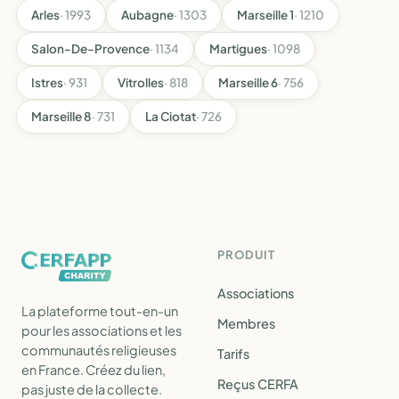
Arles
· 1993
Aubagne
· 1303
Marseille 1
· 1210
Salon-De-Provence
· 1134
Martigues
· 1098
Istres
· 931
Vitrolles
· 818
Marseille 6
· 756
Marseille 8
· 731
La Ciotat
· 726
PRODUIT
Associations
La plateforme tout-en-un
Membres
pour les associations et les
communautés religieuses
Tarifs
en France. Créez du lien,
Reçus CERFA
pas juste de la collecte.