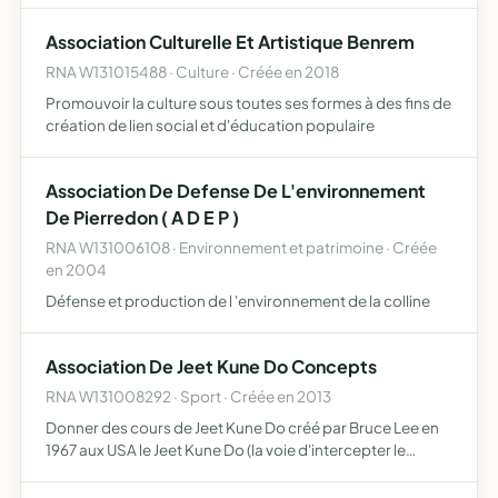
réaliser une bourse annuelle, participer ou organiser …
Association Culturelle Et Artistique Benrem
RNA W131015488 · Culture · Créée en 2018
Promouvoir la culture sous toutes ses formes à des fins de
création de lien social et d'éducation populaire
Association De Defense De L'environnement
De Pierredon ( A D E P )
RNA W131006108 · Environnement et patrimoine · Créée
en 2004
Défense et production de l 'environnement de la colline
Association De Jeet Kune Do Concepts
RNA W131008292 · Sport · Créée en 2013
Donner des cours de Jeet Kune Do créé par Bruce Lee en
1967 aux USA le Jeet Kune Do (la voie d'intercepter le
poing) est une défense offensive destinée à la rue (en cas
d' agression)