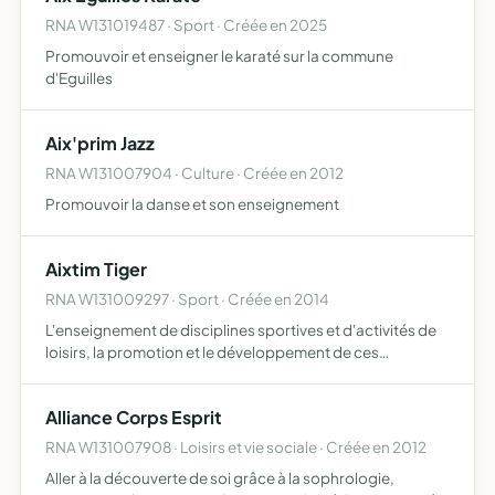
RNA W131019487 · Sport · Créée en 2025
Promouvoir et enseigner le karaté sur la commune
d'Eguilles
Aix'prim Jazz
RNA W131007904 · Culture · Créée en 2012
Promouvoir la danse et son enseignement
Aixtim Tiger
RNA W131009297 · Sport · Créée en 2014
L'enseignement de disciplines sportives et d'activités de
loisirs, la promotion et le développement de ces
disciplines et activités, l'encadrement des sportifs et
athlètes, la gestion des déplacements des sportifs et
Alliance Corps Esprit
athl…
RNA W131007908 · Loisirs et vie sociale · Créée en 2012
Aller à la découverte de soi grâce à la sophrologie,