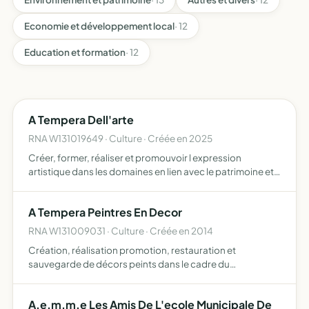
Economie et développement local
· 12
Education et formation
· 12
A Tempera Dell'arte
RNA W131019649 · Culture · Créée en 2025
Créer, former, réaliser et promouvoir l expression
artistique dans les domaines en lien avec le patrimoine et l
histoire de l art organiser et mettre en oeuvre des actions
de sensibilisation, de restauration et de sauvega…
A Tempera Peintres En Decor
RNA W131009031 · Culture · Créée en 2014
Création, réalisation promotion, restauration et
sauvegarde de décors peints dans le cadre du
patrimoine, institutionnel et particuliers
A.e.m.m.e Les Amis De L'ecole Municipale De