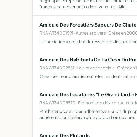
Regrouper et représenter les civils les militaires l
françaises intervenues ou intervenant en Alle…
Amicale Des Forestiers Sapeurs De Chate
RNA W134001591 · Autres et divers · Créée en 200
L'association a pour but de resserer les liens de ca
Amicale Des Habitants De La Croix Du Pre
RNA W134002881 · Loisirs et vie sociale · Créée en 
Creer des liens d'amities entre les residents, et, ame
Amicale Des Locataires "Le Grand Jardin 
RNA W134005870 · Economie et développement loc
Être l'interlocuteur des adhérents vis-à-vis du pro
adhérents sous réserve de l'approbation du bure…
Amicale Des Motards