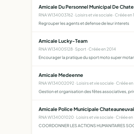
Amicale Du Personnel Municipal De Chat
RNA W134003762 · Loisirs et vie sociale · Créée en 
Regrouper les agents et defense de leur interets
Amicale Lucky-Team
RNA W134005128 · Sport · Créée en 2014
Encourager la pratique du sport moto super motar
Amicale Medeenne
RNA W134002092 · Loisirs et vie sociale · Créée e
Gestion et organisation des fêtes associatives, priv
Amicale Police Municipale Chateauneuva
RNA W134001020 · Loisirs et vie sociale · Créée en 
COORDONNER LES ACTIONS HUMANITAIRES SOCIA