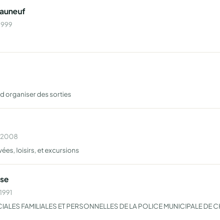
eauneuf
1999
d organiser des sorties
n 2008
ées, loisirs, et excursions
ise
1991
LES FAMILIALES ET PERSONNELLES DE LA POLICE MUNICIPALE DE 