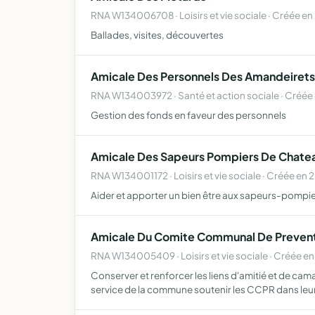
RNA W134006708 · Loisirs et vie sociale · Créée en
Ballades, visites, découvertes
Amicale Des Personnels Des Amandeirets
RNA W134003972 · Santé et action sociale · Créée
Gestion des fonds en faveur des personnels
Amicale Des Sapeurs Pompiers De Chatea
RNA W134001172 · Loisirs et vie sociale · Créée en
Aider et apporter un bien être aux sapeurs-pompiers
Amicale Du Comite Communal De Prevent
RNA W134005409 · Loisirs et vie sociale · Créée e
Conserver et renforcer les liens d'amitié et de c
service de la commune soutenir les CCPR dans leu