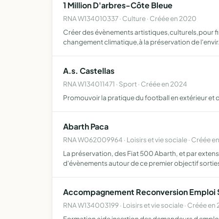
1 Million D'arbres-Côte Bleue
RNA W134010337 · Culture · Créée en 2020
Créer des évènements artistiques,culturels,pour fi
changement climatique,à la préservation de l'envi
A.s. Castellas
RNA W134011471 · Sport · Créée en 2024
Promouvoir la pratique du football en extérieur et du
Abarth Paca
RNA W062009964 · Loisirs et vie sociale · Créée e
La préservation, des Fiat 500 Abarth, et par exten
d'évènements autour de ce premier objectif sortie
Accompagnement Reconversion Emploi Se
RNA W134003199 · Loisirs et vie sociale · Créée en
Formation aide insertion des demandeurs d emploi au