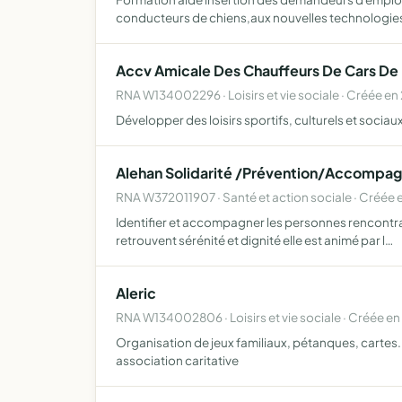
conducteurs de chiens,aux nouvelles technologie
Accv Amicale Des Chauffeurs De Cars De
RNA W134002296 · Loisirs et vie sociale · Créée e
Développer des loisirs sportifs, culturels et sociau
Alehan Solidarité /Prévention/Accompa
RNA W372011907 · Santé et action sociale · Créée 
Identifier et accompagner les personnes rencontran
retrouvent sérénité et dignité elle est animé par l…
Aleric
RNA W134002806 · Loisirs et vie sociale · Créée e
Organisation de jeux familiaux, pétanques, cartes..
association caritative