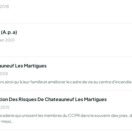
 2018
 (A.p.a)
 en 2001
uneuf Les Martigues
 2005
 ainsi qu'à leur famille et améliorer le cadre de vie au centre d'incend
ion Des Risques De Chateauneuf Les Martigues
n 2015
amaraderie qui unissent les membres du CCPR dans le souvenir des joies,
r missi…