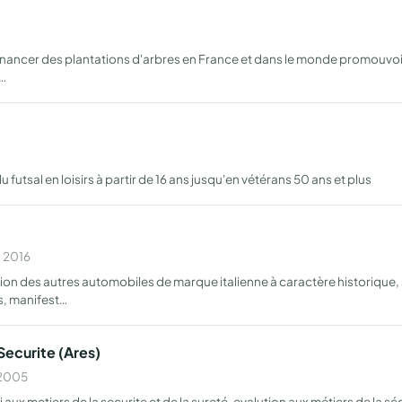
nancer des plantations d'arbres en France et dans le monde promouvoir et
r…
 futsal en loisirs à partir de 16 ans jusqu'en vétérans 50 ans et plus
n 2016
sion des autres automobiles de marque italienne à caractère historique, 
s, manifest…
curite (Ares)
 2005
x metiers de la securite et de la sureté. evalution aux métiers de la séc