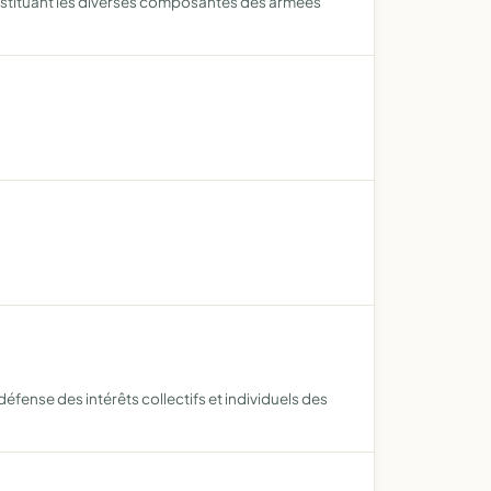
s constituant les diverses composantes des armées
éfense des intérêts collectifs et individuels des