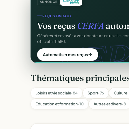
ANNONCE
SITE WEB
Votre site web d'associ
Une page publique élégante et un site de collecte, 
Sans webmaster.
Créer mon site gratuit
Thématiques principale
Loisirs et vie sociale
· 84
Sport
· 76
Culture
·
Education et formation
· 10
Autres et divers
· 8