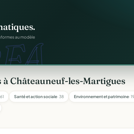
ation
offert
.
web.
prêts en cinq minutes.
s à Châteauneuf-les-Martigues
 61
Santé et action sociale
· 38
Environnement et patrimoine
· 1