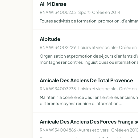
All M Danse
RNA W134005233 · Sport · Créée en 2014
Toutes activités de formation, promotion, d'animat
Alpitude
RNA W134002229 · Loisirs et vie sociale · Créée en 
Organisation et promotion de séjours d'enfants d'ad
montagne rencontres linguistiques ou internation
Amicale Des Anciens De Total Provence
RNA W134003938 · Loisirs et vie sociale · Créée en
Maintenir la cohérence des liens entre les anciens me
différents moyens réunion d'information,…
Amicale Des Anciens Des Forces Français
RNA W134004886 · Autres et divers · Créée en 201