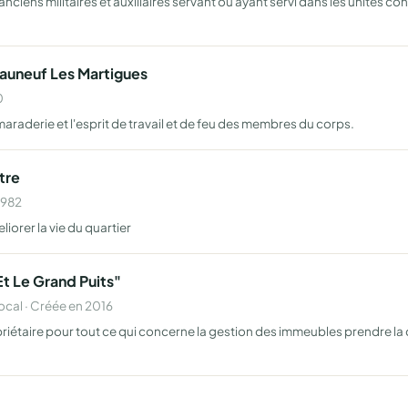
es anciens militaires et auxiliaires servant ou ayant servi dans les unité
auneuf Les Martigues
0
maraderie et l'esprit de travail et de feu des membres du corps.
tre
1982
liorer la vie du quartier
Et Le Grand Puits"
al · Créée en 2016
priétaire pour tout ce qui concerne la gestion des immeubles prendre la d