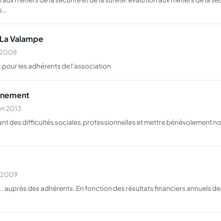
s…
 La Valampe
n 2008
x pour les adhérents de l'association
gnement
en 2013
t des difficultés sociales,professionnelles et mettre bénévolement nos
n 2009
. auprès des adhérents. En fonction des résultats financiers annuels de