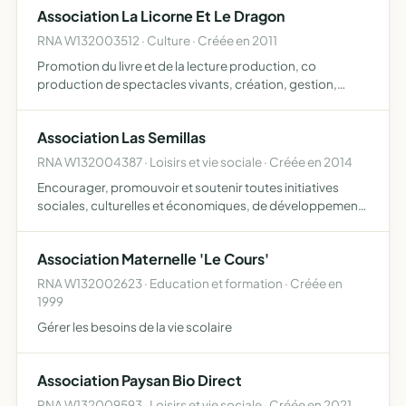
Association La Licorne Et Le Dragon
RNA W132003512 · Culture · Créée en 2011
Promotion du livre et de la lecture production, co
production de spectacles vivants, création, gestion,
diffusion et accueil de spectacles, animations,
évènements d'art dramatique, lyrique, chorégraphique,
Association Las Semillas
musical, danse,…
RNA W132004387 · Loisirs et vie sociale · Créée en 2014
Encourager, promouvoir et soutenir toutes initiatives
sociales, culturelles et économiques, de développement
et de solidarité, d'oeuvrer au rapprochement des cultures
et d'aider les femmes, les hommes et les enfants en di…
Association Maternelle 'Le Cours'
RNA W132002623 · Education et formation · Créée en
1999
Gérer les besoins de la vie scolaire
Association Paysan Bio Direct
RNA W132009593 · Loisirs et vie sociale · Créée en 2021