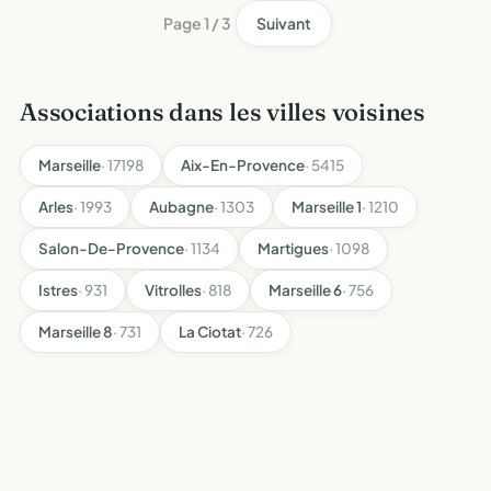
Page 1 / 3
Suivant
Associations dans les villes voisines
Marseille
· 17198
Aix-En-Provence
· 5415
Arles
· 1993
Aubagne
· 1303
Marseille 1
· 1210
Salon-De-Provence
· 1134
Martigues
· 1098
Istres
· 931
Vitrolles
· 818
Marseille 6
· 756
Marseille 8
· 731
La Ciotat
· 726