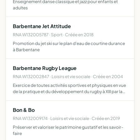
Enseignement danse classique et jazz pour enfants et
adultes
Barbentane Jet Attitude
RNA W132005787 · Sport · Créée en 2018
Promotion du jet ski sur le plan d'eau de courtine durance
à Barbentane
Barbentane Rugby League
RNA W132002847 · Loisirs et vie sociale · Créée en 2004
Exercice de toutes activités sportives et physiques en vue
de la pratique et du développement du rugby à XIII par la
formation, l'organisation de compétitions ou de toutes
manifestations sportives, l'organisation de toute…
Bon & Bo
RNA W132009174 · Loisirs et vie sociale · Créée en 2019
Préserver et valoriser le patrimoine gustatif et les savoir-
faire