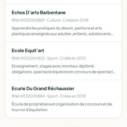
rapport avec la danse Mettre en place des show de danse
en faisant appels à des professionnels
Echos D'arts Barbentane
RNA W132005869 · Culture · Créée en 2018
Apprendre les pratiques du dessin, peinture et arts
plastiques enseignés aux adultes ,enfants, adolescents
sur la commune de Barbentane, éduquer l il, connaitre des
artistes et leurs travail, développer un imaginaire grap…
Ecole Equit'art
RNA W132004822 · Sport · Créée en 2015
Enseignement, stages avec moniteur diplômé
obligatoire, spectacle équestre et concours de spectacle
équestre
Ecurie Du Grand Réchaussier
RNA W132005884 · Sport · Créée en 2018
Écurie de propriétaire et organisation de concours et de
tournoi d'équitation