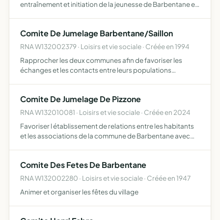
entraînement et initiation de la jeunesse de Barbentane et
ses environs aux sports taurins
Comite De Jumelage Barbentane/Saillon
RNA W132002379 · Loisirs et vie sociale · Créée en 1994
Rapprocher les deux communes afin de favoriser les
échanges et les contacts entre leurs populations
respectives
Comite De Jumelage De Pizzone
RNA W132010081 · Loisirs et vie sociale · Créée en 2024
Favoriser l établissement de relations entre les habitants
et les associations de la commune de Barbentane avec
ceux de la commune de Pizzone dans tous les domaines
scolaire sportif culturel social, économique afin de per…
Comite Des Fetes De Barbentane
RNA W132002280 · Loisirs et vie sociale · Créée en 1947
Animer et organiser les fêtes du village