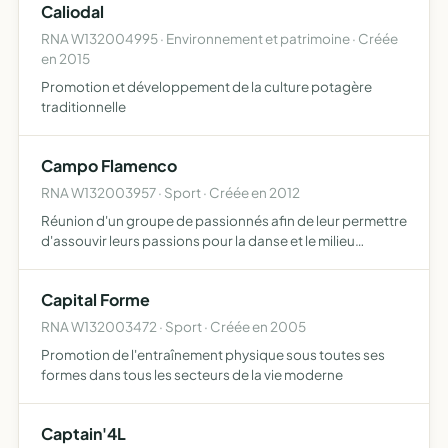
Caliodal
RNA W132004995 · Environnement et patrimoine · Créée
en 2015
Promotion et développement de la culture potagère
traditionnelle
Campo Flamenco
RNA W132003957 · Sport · Créée en 2012
Réunion d'un groupe de passionnés afin de leur permettre
d'assouvir leurs passions pour la danse et le milieu
équestre. Ces activités se traduiront par l'organisation de
stages de cours de danses, de démonstrations et pra…
Capital Forme
RNA W132003472 · Sport · Créée en 2005
Promotion de l'entraînement physique sous toutes ses
formes dans tous les secteurs de la vie moderne
Captain'4L