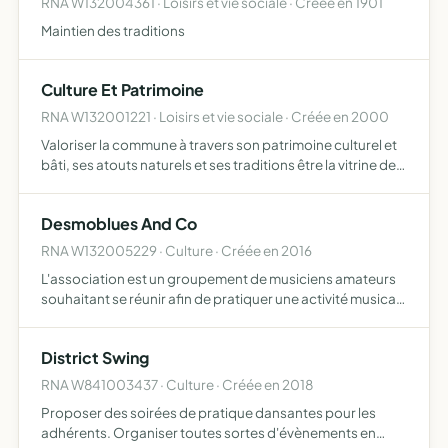
RNA W132004361 · Loisirs et vie sociale · Créée en 1901
Maintien des traditions
Culture Et Patrimoine
RNA W132001221 · Loisirs et vie sociale · Créée en 2000
Valoriser la commune à travers son patrimoine culturel et
bâti, ses atouts naturels et ses traditions être la vitrine des
festivités du village en centralisant les informations les
concernant, en les diffusant et en les m…
Desmoblues And Co
RNA W132005229 · Culture · Créée en 2016
L'association est un groupement de musiciens amateurs
souhaitant se réunir afin de pratiquer une activité musicale
l'association a également pour but d'oeuvrer à la
promotion du blues et des musiques apparentées
District Swing
l'associa…
RNA W841003437 · Culture · Créée en 2018
Proposer des soirées de pratique dansantes pour les
adhérents. Organiser toutes sortes d'évènements en