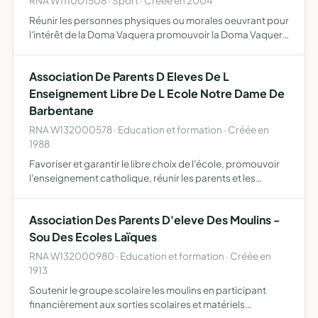
RNA W111001508 · Sport · Créée en 2004
Réunir les personnes physiques ou morales oeuvrant pour
l'intérêt de la Doma Vaquera promouvoir la Doma Vaquera
en France (reconnue comme discipline fédérale depuis
janvier 2004) participer ou organiser, tant en France qu…
Association De Parents D Eleves De L
Enseignement Libre De L Ecole Notre Dame De
Barbentane
RNA W132000578 · Education et formation · Créée en
1988
Favoriser et garantir le libre choix de l'école, promouvoir
l'enseignement catholique, réunir les parents et les
représenter, permettre une entraide mutuelle des familles,
participer à la vie de la communauté éducative, a…
Association Des Parents D'eleve Des Moulins -
Sou Des Ecoles Laïques
RNA W132000980 · Education et formation · Créée en
1913
Soutenir le groupe scolaire les moulins en participant
financièrement aux sorties scolaires et matériels