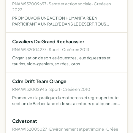
RNA W132009697 · Santé et action sociale · Créée en
2022
PROMOUVOIR UNE ACTION HUMANITAIRE EN
PARTICIPANT A UN RALLYE DANS LE DESERT, TOUS
OBJETS SIMILAIRE, CONNEXES OU COMPLEMENTAIRES
OU SUSCEPTIBLES D'EN FAVORISER LA REALISTAION OU
Cavaliers Du Grand Rechaussier
E DEVELOPPEMENT
RNA W132004277 · Sport · Créée en 2013
Organisation de sorties équestres, jeux équestres et
taurins, vide-greniers, soirées, lotos
Cdm Drift Team Orange
RNA W132002945 · Sport · Créée en 2010
Promouvoir la pratique du motocross et regrouper toute
section de Barbentane et de ses alentours pratiquant ce
sport afin de les rassembler et de développer entre elles
des liens amicaux
Cdvetonat
RNA W132005027 · Environnement et patrimoine · Créée