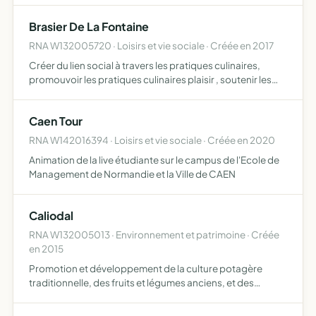
Brasier De La Fontaine
RNA W132005720 · Loisirs et vie sociale · Créée en 2017
Créer du lien social à travers les pratiques culinaires,
promouvoir les pratiques culinaires plaisir , soutenir les
actions créatives à dimensions socioculturelles et vendre
occasionnellement ses services et des produits …
Caen Tour
RNA W142016394 · Loisirs et vie sociale · Créée en 2020
Animation de la live étudiante sur le campus de l'Ecole de
Management de Normandie et la Ville de CAEN
Caliodal
RNA W132005013 · Environnement et patrimoine · Créée
en 2015
Promotion et développement de la culture potagère
traditionnelle, des fruits et légumes anciens, et des
diverses espèces d'animaux de la ferme