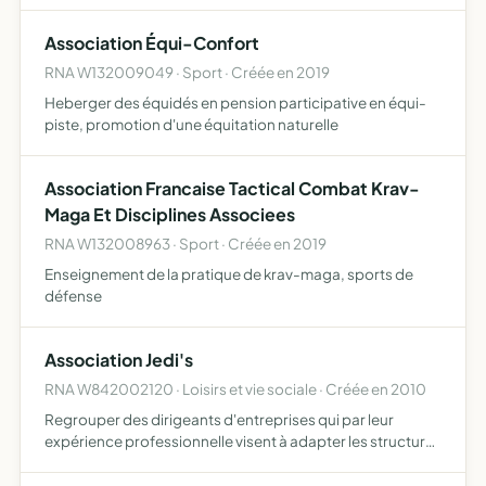
pédagogiques visant à l'épanouissement social et
éducatif des enfants scolarisés pour cela, l'association
Association Équi-Confort
participer…
RNA W132009049 · Sport · Créée en 2019
Heberger des équidés en pension participative en équi-
piste, promotion d'une équitation naturelle
Association Francaise Tactical Combat Krav-
Maga Et Disciplines Associees
RNA W132008963 · Sport · Créée en 2019
Enseignement de la pratique de krav-maga, sports de
défense
Association Jedi's
RNA W842002120 · Loisirs et vie sociale · Créée en 2010
Regrouper des dirigeants d'entreprises qui par leur
expérience professionnelle visent à adapter les structures
des entreprises à la convivialité, à la bonne humeur et à la
détente, mettre à la disposition de ses membres l…