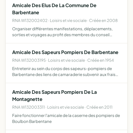
Amicale Des Elus De La Commune De
Barbentane
RNA W132002402 · Loisirs et vie sociale · Créée en 2008
Organiser différentes manifestations, déplacements,
sorties et voyages au profit des membres du conseil
municipal de la commune de Barbentane
Amicale Des Sapeurs Pompiers De Barbentane
RNA W132003195 · Loisirs et vie sociale · Créée en 1954
Entretenir au sein du corps des sapeurs-pompiers de
Barbentane des liens de camaraderie subvenir aux frais
des fêtes et concours ayant pour but le perfectionnement
de l'instruction du corps
Amicale Des Sapeurs Pompiers De La
Montagnette
RNA W132003311 · Loisirs et vie sociale · Créée en 2011
Faire fonctionner l'amicale de la caserne des pompiers de
Boulbon Barbentane