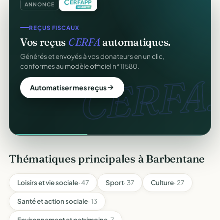
ANNONCE
REÇUS FISCAUX
Vos reçus
CERFA
automatiques.
Générés et envoyés à vos donateurs en un clic,
conformes au modèle officiel n°11580.
CERFA.
Automatiser mes reçus
Thématiques principales à Barbentane
Loisirs et vie sociale
· 47
Sport
· 37
Culture
· 27
Santé et action sociale
· 13
Environnement et patrimoine
· 7