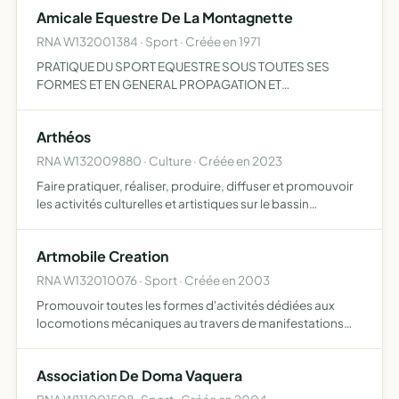
Amicale Equestre De La Montagnette
RNA W132001384 · Sport · Créée en 1971
PRATIQUE DU SPORT EQUESTRE SOUS TOUTES SES
FORMES ET EN GENERAL PROPAGATION ET
DEVELOPPEMENT DE CE SPORT DANS LA COMMUNE DE
BARBENTANE ET DANS LA REGION
Arthéos
RNA W132009880 · Culture · Créée en 2023
Faire pratiquer, réaliser, produire, diffuser et promouvoir
les activités culturelles et artistiques sur le bassin
Avignonnais et limitrophe
Artmobile Creation
RNA W132010076 · Sport · Créée en 2003
Promouvoir toutes les formes d'activités dédiées aux
locomotions mécaniques au travers de manifestations
culturelles, sportives, artistiques
Association De Doma Vaquera