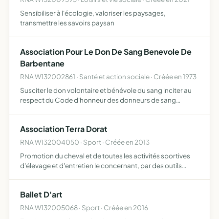
Sensibiliser à l'écologie, valoriser les paysages,
transmettre les savoirs paysan
Association Pour Le Don De Sang Benevole De
Barbentane
RNA W132002861 · Santé et action sociale · Créée en 1973
Susciter le don volontaire et bénévole du sang inciter au
respect du Code d'honneur des donneurs de sang
bénévoles faciliter la collecte du sang par les
établissements agrées de transfusion sanguine
Association Terra Dorat
représenter ses adhére…
RNA W132004050 · Sport · Créée en 2013
Promotion du cheval et de toutes les activités sportives
d'élevage et d'entretien le concernant, par des outils
équestre, tant dans le respect du vivant que dans la
mémoire de Monsieur Serge RICQ. Aux fins de réalisation
Ballet D'art
…
RNA W132005068 · Sport · Créée en 2016