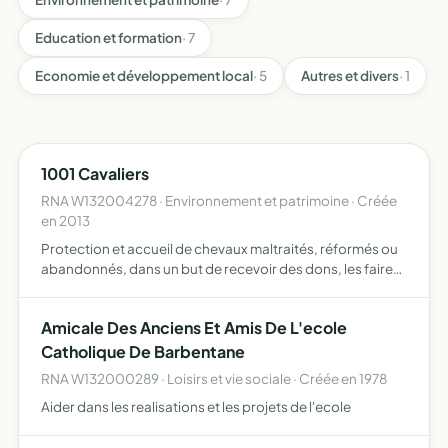
Education et formation
· 7
Economie et développement local
· 5
Autres et divers
· 1
1001 Cavaliers
RNA W132004278 · Environnement et patrimoine · Créée
en 2013
Protection et accueil de chevaux maltraités, réformés ou
abandonnés, dans un but de recevoir des dons, les faire
parrainer ou adopter et ainsi recueillir des fonds et
organiser des évènements équestres pour les enfants
Amicale Des Anciens Et Amis De L'ecole
ne…
Catholique De Barbentane
RNA W132000289 · Loisirs et vie sociale · Créée en 1978
Aider dans les realisations et les projets de l'ecole