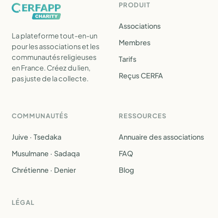
PRODUIT
Associations
La plateforme tout-en-un
Membres
pour les associations et les
communautés religieuses
Tarifs
en France. Créez du lien,
Reçus CERFA
pas juste de la collecte.
COMMUNAUTÉS
RESSOURCES
Juive · Tsedaka
Annuaire des associations
Musulmane · Sadaqa
FAQ
Chrétienne · Denier
Blog
LÉGAL