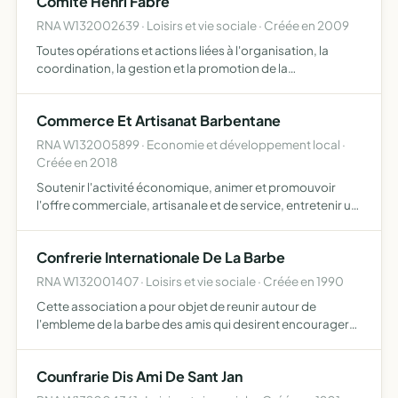
Comite Henri Fabre
RNA W132002639 · Loisirs et vie sociale · Créée en 2009
Toutes opérations et actions liées à l'organisation, la
coordination, la gestion et la promotion de la
commémoration du centenaire du premier vol mondial de
l'hydravion d'Henri Fabre
Commerce Et Artisanat Barbentane
RNA W132005899 · Economie et développement local ·
Créée en 2018
Soutenir l'activité économique, animer et promouvoir
l'offre commerciale, artisanale et de service, entretenir un
lien de proximité avec les résidents, participer aux projets
d'aménagement urbain, défendre les intérêts co…
Confrerie Internationale De La Barbe
RNA W132001407 · Loisirs et vie sociale · Créée en 1990
Cette association a pour objet de reunir autour de
l'embleme de la barbe des amis qui desirent encourager
l'originalite le merite le bien vivre et restaurer l'usage social
du canular.
Counfrarie Dis Ami De Sant Jan