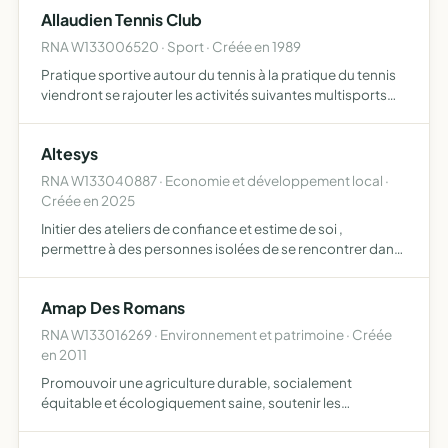
cadre de la francophonie
Allaudien Tennis Club
RNA W133006520 · Sport · Créée en 1989
Pratique sportive autour du tennis à la pratique du tennis
viendront se rajouter les activités suivantes multisports
(entraînements physiques), préparation mentale,
pickleball
Altesys
RNA W133040887 · Economie et développement local ·
Créée en 2025
Initier des ateliers de confiance et estime de soi ,
permettre à des personnes isolées de se rencontrer dans
un lieu d'échanges et de partages d'expériences apporter
un soutien aux personnes éloignées du numérique ,
Amap Des Romans
favor…
RNA W133016269 · Environnement et patrimoine · Créée
en 2011
Promouvoir une agriculture durable, socialement
équitable et écologiquement saine, soutenir les
agriculteurs de proximité désirant s'engager dans une
production respectueuse de l'environnement mettre en