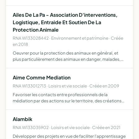
restauration sont effectuées par des charpentiers de
marine reconnus dont l'expérience est le gage de remises
Ailes De La Pa - Association D'interventions,
en …
Logistique, Entraide Et Soutien De La
Protection Animale
RNA W133028442 · Environnement et patrimoine · Créée
en 2018
Oeuvrer pour la protection des animaux en général, et
plus particulièrement des animaux en danger, malades,
blessés, maltraités ou errants ainsi que de la faune unir les
compétences dans la lutte contre la maltraitance et…
Aime Comme Mediation
RNA W133012713 · Loisirs et vie sociale · Créée en 2009
Favoriser les contacts entre professionnels de la
médiation par des actions sur le territoire, des créations
de lieux physiques et virtuels d'échanges, des
publications à caractère professionnel
Alambik
RNA W133035902 · Loisirs et vie sociale · Créée en 2021
Développer des projets en vue de faciliter l'apprentissage