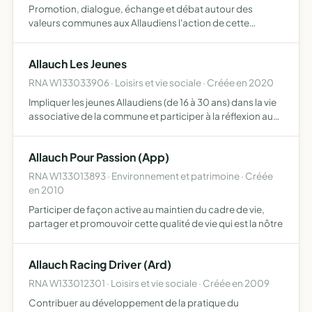
Promotion, dialogue, échange et débat autour des
valeurs communes aux Allaudiens l'action de cette
association portera en particulier sur l'organisation de
débats, d'échanges et de façon plus générale toute
Allauch Les Jeunes
initiative per…
RNA W133033906 · Loisirs et vie sociale · Créée en 2020
Impliquer les jeunes Allaudiens (de 16 à 30 ans) dans la vie
associative de la commune et participer à la réflexion au
sujet de son dynamisme, dans des domaines tels que
l'économie, la culture, le tourisme, l'environnemen…
Allauch Pour Passion (App)
RNA W133013893 · Environnement et patrimoine · Créée
en 2010
Participer de façon active au maintien du cadre de vie,
partager et promouvoir cette qualité de vie qui est la nôtre
Allauch Racing Driver (Ard)
RNA W133012301 · Loisirs et vie sociale · Créée en 2009
Contribuer au développement de la pratique du