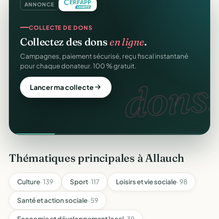
ANNONCE
COLLECTE DE DONS
Collectez des dons
en ligne
.
Campagnes, paiement sécurisé, reçu fiscal instantané
pour chaque donateur. 100 % gratuit.
dons.
Lancer ma collecte
Thématiques principales à Allauch
Culture
· 139
Sport
· 117
Loisirs et vie sociale
· 98
Santé et action sociale
· 59
Economie et développement local
· 39