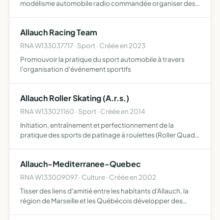
modélisme automobile radio commandée organiser des
manifestations sportives et des manches des
championnats de ligue et national de modélisme
Allauch Racing Team
automobile radio commandée être u…
RNA W133037717 · Sport · Créée en 2023
Promouvoir la pratique du sport automobile à travers
l'organisation d'événement sportifs
Allauch Roller Skating (A.r.s.)
RNA W133021160 · Sport · Créée en 2014
Initiation, entraînement et perfectionnement de la
pratique des sports de patinage à roulettes (Roller Quad
ou Line) organisation de démonstrations et compétitions
des disciplines reconnues par la F.F.R.S. (Fédération Fra…
Allauch-Mediterranee-Quebec
RNA W133009097 · Culture · Créée en 2002
Tisser des liens d'amitié entre les habitants d'Allauch, la
région de Marseille et les Québécois développer des
relations culturelles, sportives et économiques dans le