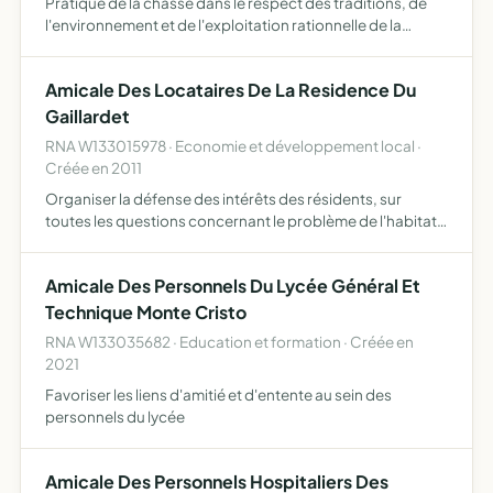
Pratique de la chasse dans le respect des traditions, de
l'environnement et de l'exploitation rationnelle de la
faune. Gestion du gibier par repeuplement, créations de
points d'eau...
Amicale Des Locataires De La Residence Du
Gaillardet
RNA W133015978 · Economie et développement local ·
Créée en 2011
Organiser la défense des intérêts des résidents, sur
toutes les questions concernant le problème de l'habitat
et de l'urbanisme, des actions culturelles, la défense du
foyer, la sécurité de la famille, la santé publique
Amicale Des Personnels Du Lycée Général Et
Technique Monte Cristo
RNA W133035682 · Education et formation · Créée en
2021
Favoriser les liens d'amitié et d'entente au sein des
personnels du lycée
Amicale Des Personnels Hospitaliers Des