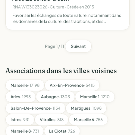
RNA W133023026 · Culture · Créée en 2015
Favoriser les échanges de toute nature, notamment dans
les domaines de la culture, des traditions, et des
problématiques environnementales entre Allauch, les
allaudiens et la Corse et les corses, faire la promotion de
la …
Page 1 / 11
Suivant
Associations dans les villes voisines
Marseille
· 17198
Aix-En-Provence
· 5415
Arles
· 1993
Aubagne
· 1303
Marseille 1
· 1210
Salon-De-Provence
· 1134
Martigues
· 1098
Istres
· 931
Vitrolles
· 818
Marseille 6
· 756
Marseille 8
· 731
La Ciotat
· 726