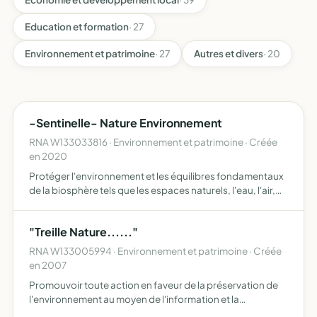
Education et formation
· 27
Environnement et patrimoine
· 27
Autres et divers
· 20
-Sentinelle- Nature Environnement
RNA W133033816 · Environnement et patrimoine · Créée
en 2020
Protéger l'environnement et les équilibres fondamentaux
de la biosphère tels que les espaces naturels, l'eau, l'air,
les sols, les paysages et le cadre de vie dans une
perspective de développement soutenable veiller à l'a…
"Treille Nature......"
RNA W133005994 · Environnement et patrimoine · Créée
en 2007
Promouvoir toute action en faveur de la préservation de
l'environnement au moyen de l'information et la
sensibilisation des habitants de la Treille et au-delà de