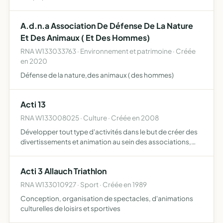
apports culturels nécessaire à la réussite scolaire et à la
formation.
A.d.n.a Association De Défense De La Nature
Et Des Animaux ( Et Des Hommes)
RNA W133033763 · Environnement et patrimoine · Créée
en 2020
Défense de la nature,des animaux ( des hommes)
Acti 13
RNA W133008025 · Culture · Créée en 2008
Développer tout type d'activités dans le but de créer des
divertissements et animation au sein des associations,
ainsi que des événements et participations à des festivités
Acti 3 Allauch Triathlon
RNA W133010927 · Sport · Créée en 1989
Conception, organisation de spectacles, d'animations
culturelles de loisirs et sportives