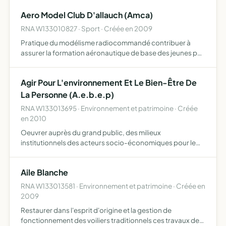
Aero Model Club D'allauch (Amca)
RNA W133010827 · Sport · Créée en 2009
Pratique du modélisme radiocommandé contribuer à
assurer la formation aéronautique de base des jeunes par
l'enseignement de l'aéromodélisme encourager la
pratique des activités aéromodélistes par l'organisation
Agir Pour L'environnement Et Le Bien-Être De
de manifes…
La Personne (A.e.b.e.p)
RNA W133013695 · Environnement et patrimoine · Créée
en 2010
Oeuvrer auprès du grand public, des milieux
institutionnels des acteurs socio-économiques pour le
développement durable, l'économie solidaire,
l'amélioration du cadre de vie et de l'environnement
Aile Blanche
engager toute action et p…
RNA W133013581 · Environnement et patrimoine · Créée en
2009
Restaurer dans l'esprit d'origine et la gestion de
fonctionnement des voiliers traditionnels ces travaux de