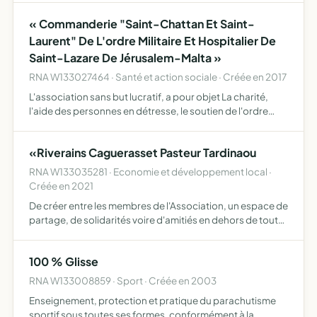
l'ensemble du quartier organisation de rencontres, mise
« Commanderie "Saint-Chattan Et Saint-
en …
Laurent" De L'ordre Militaire Et Hospitalier De
Saint-Lazare De Jérusalem-Malta »
RNA W133027464 · Santé et action sociale · Créée en 2017
L'association sans but lucratif, a pour objet La charité,
l'aide des personnes en détresse, le soutien de l'ordre
dans l'unité de la foi chrétienne, en assurant la promotion
de ses valeurs, notamment au travers du comport…
«Riverains Caguerasset Pasteur Tardinaou
RNA W133035281 · Economie et développement local ·
Créée en 2021
De créer entre les membres de l'Association, un espace de
partage, de solidarités voire d'amitiés en dehors de tout
esprit politique ou religieux au service du maintien et de
l'amélioration du cadre environnemental et de …
100 % Glisse
RNA W133008859 · Sport · Créée en 2003
Enseignement, protection et pratique du parachutisme
sportif sous toutes ses formes, conformément à la