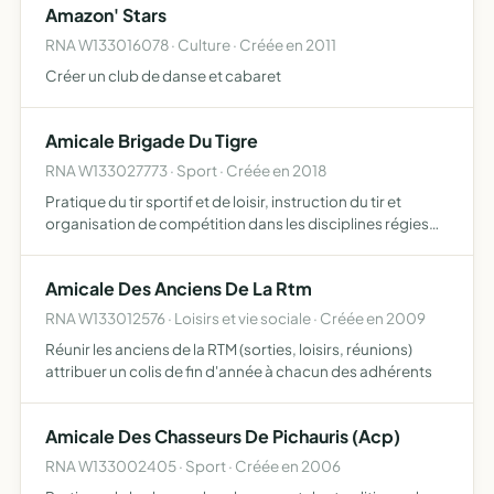
Amazon' Stars
relation les adhér…
RNA W133016078 · Culture · Créée en 2011
Créer un club de danse et cabaret
Amicale Brigade Du Tigre
RNA W133027773 · Sport · Créée en 2018
Pratique du tir sportif et de loisir, instruction du tir et
organisation de compétition dans les disciplines régies
par la fédération française de tir
Amicale Des Anciens De La Rtm
RNA W133012576 · Loisirs et vie sociale · Créée en 2009
Réunir les anciens de la RTM (sorties, loisirs, réunions)
attribuer un colis de fin d'année à chacun des adhérents
Amicale Des Chasseurs De Pichauris (Acp)
RNA W133002405 · Sport · Créée en 2006