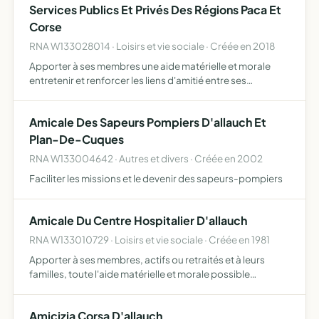
Services Publics Et Privés Des Régions Paca Et
Corse
RNA W133028014 · Loisirs et vie sociale · Créée en 2018
Apporter à ses membres une aide matérielle et morale
entretenir et renforcer les liens d'amitié entre ses
membres en créant toutes institutions appropriées
(rencontres, voyages, mutuelle complémentaire santé,
Amicale Des Sapeurs Pompiers D'allauch Et
etc)
Plan-De-Cuques
RNA W133004642 · Autres et divers · Créée en 2002
Faciliter les missions et le devenir des sapeurs-pompiers
Amicale Du Centre Hospitalier D'allauch
RNA W133010729 · Loisirs et vie sociale · Créée en 1981
Apporter à ses membres, actifs ou retraités et à leurs
familles, toute l'aide matérielle et morale possible
entretenir et renforcer les liens d'amitié et de solidarité
existant entre ses membres, ainsi qu'entre les divers…
Amicizia Corsa D'allauch