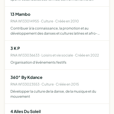
méthode française élaborée par la fédération Française
de parachutisme, au profit des seuls membres définis par
13 Mambo
les ar…
RNA W133014955 · Culture · Créée en 2010
Contribuer à la connaissance, la promotion et au
développement des danses et cultures latines et afro-
caribéennes en particulier et de la danse en général
3 K P
RNA W133036633 · Loisirs et vie sociale · Créée en 2022
Organisation d'événements festifs
360° By Kdance
RNA W133023553 · Culture · Créée en 2015
Développer la culture de la danse, de la musique et du
mouvement
4 Ailes Du Soleil