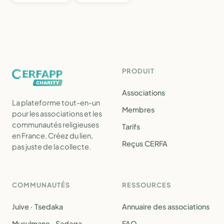
PRODUIT
Associations
La plateforme tout-en-un
Membres
pour les associations et les
communautés religieuses
Tarifs
en France. Créez du lien,
Reçus CERFA
pas juste de la collecte.
COMMUNAUTÉS
RESSOURCES
Juive · Tsedaka
Annuaire des associations
Musulmane · Sadaqa
FAQ