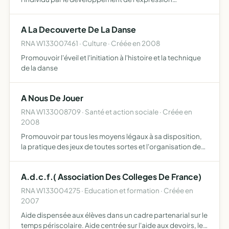
corporelle, du sens artistique et créatif favoriser la
découverte de la culture orientale par la danse, la musique
A La Decouverte De La Danse
e…
RNA W133007461 · Culture · Créée en 2008
Promouvoir l'éveil et l'initiation à l'histoire et la technique
de la danse
A Nous De Jouer
RNA W133008709 · Santé et action sociale · Créée en
2008
Promouvoir par tous les moyens légaux à sa disposition,
la pratique des jeux de toutes sortes et l'organisation de
rencontres entre joueurs
A.d.c.f.( Association Des Colleges De France)
RNA W133004275 · Education et formation · Créée en
2007
Aide dispensée aux élèves dans un cadre partenarial sur le
temps périscolaire. Aide centrée sur l'aide aux devoirs, les