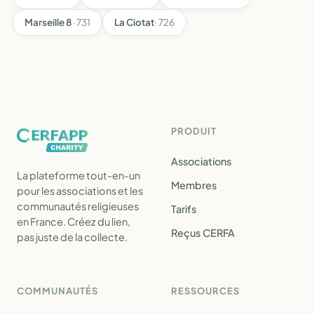
Marseille 8
· 731
La Ciotat
· 726
PRODUIT
Associations
La plateforme tout-en-un
Membres
pour les associations et les
communautés religieuses
Tarifs
en France. Créez du lien,
Reçus CERFA
pas juste de la collecte.
COMMUNAUTÉS
RESSOURCES