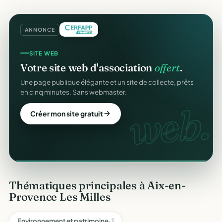
ANNONCE
GESTION D'ASSOCIATION
SITE WEB
Gérez votre association
gratuitement
.
Votre site web d'association
offert
.
Membres, dons, événements, reçus — tout votre pilotage
Une page publique élégante et un site de collecte, prêts
au même endroit, sans rien payer.
en cinq minutes. Sans webmaster.
gratuit
web.
Créer mon compte gratuit
Créer mon site gratuit
Thématiques principales à Aix-en-
Provence Les Milles
Environnement et patrimoine
· 1