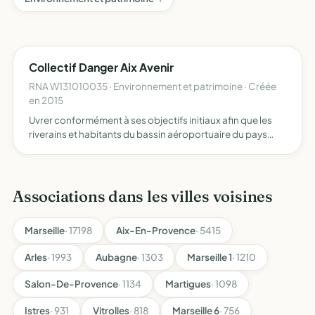
Collectif Danger Aix Avenir
RNA W131010035 · Environnement et patrimoine · Créée
en 2015
Uvrer conformément à ses objectifs initiaux afin que les
riverains et habitants du bassin aéroportuaire du pays
d'Aix bénéficient des conditions de vie satisfaisantes
grâce à la réduction autant que possible, des nuisance…
Associations dans les villes voisines
Marseille
· 17198
Aix-En-Provence
· 5415
Arles
· 1993
Aubagne
· 1303
Marseille 1
· 1210
Salon-De-Provence
· 1134
Martigues
· 1098
Istres
· 931
Vitrolles
· 818
Marseille 6
· 756