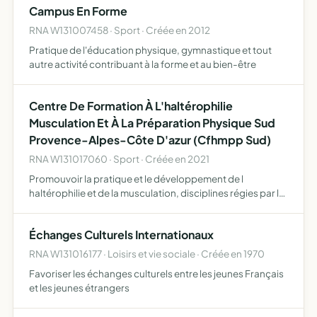
Campus En Forme
RNA W131007458 · Sport · Créée en 2012
Pratique de l'éducation physique, gymnastique et tout
autre activité contribuant à la forme et au bien-être
Centre De Formation À L'haltérophilie
Musculation Et À La Préparation Physique Sud
Provence-Alpes-Côte D'azur (Cfhmpp Sud)
RNA W131017060 · Sport · Créée en 2021
Promouvoir la pratique et le développement de l
haltérophilie et de la musculation, disciplines régies par la
Fédération Française d Haltérophilie - Musculation
(FFHM) l'association s'interdit toute discrimination et veil…
Échanges Culturels Internationaux
RNA W131016177 · Loisirs et vie sociale · Créée en 1970
Favoriser les échanges culturels entre les jeunes Français
et les jeunes étrangers