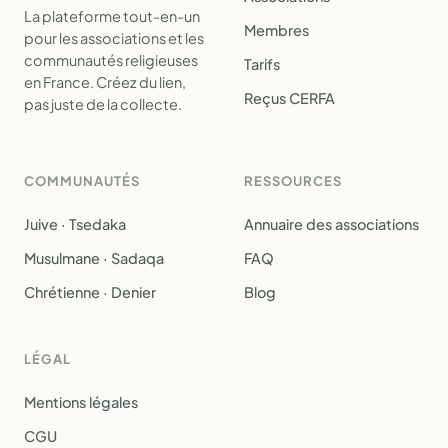
La plateforme tout-en-un
Membres
pour les associations et les
communautés religieuses
Tarifs
en France. Créez du lien,
Reçus CERFA
pas juste de la collecte.
COMMUNAUTÉS
RESSOURCES
Juive · Tsedaka
Annuaire des associations
Musulmane · Sadaqa
FAQ
Chrétienne · Denier
Blog
LÉGAL
Mentions légales
CGU