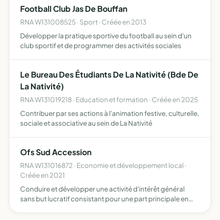
Football Club Jas De Bouffan
RNA W131008525 · Sport · Créée en 2013
Développer la pratique sportive du football au sein d'un
club sportif et de programmer des activités sociales
Le Bureau Des Étudiants De La Nativité (Bde De
La Nativité)
RNA W131019218 · Education et formation · Créée en 2025
Contribuer par ses actions à l'animation festive, culturelle,
sociale et associative au sein de La Nativité
Ofs Sud Accession
RNA W131016872 · Economie et développement local ·
Créée en 2021
Conduire et développer une activité d'intérêt général
sans but lucratif consistant pour une part principale en
l'acquisition et la gestion de terrains, bâtis ou non, en vue
de la réalisation ou de la réhabilitation de log…