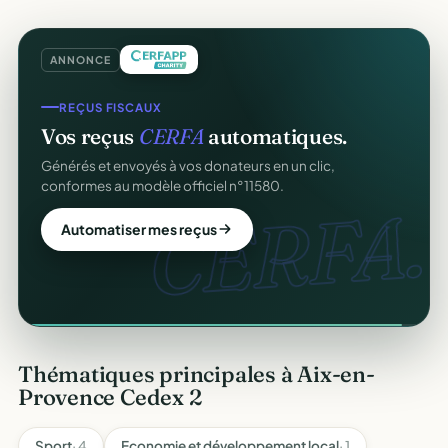
ANNONCE
REÇUS FISCAUX
COLLECTE DE DONS
Vos reçus
CERFA
automatiques.
Collectez des dons
en ligne
.
Générés et envoyés à vos donateurs en un clic,
Campagnes, paiement sécurisé, reçu fiscal instantané
conformes au modèle officiel n°11580.
pour chaque donateur. 100 % gratuit.
CERFA.
dons
Automatiser mes reçus
Lancer ma collecte
Thématiques principales à Aix-en-
Provence Cedex 2
Sport
· 4
Economie et développement local
· 1