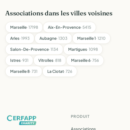
Associations dans les villes voisines
Marseille
· 17198
Aix-En-Provence
· 5415
Arles
· 1993
Aubagne
· 1303
Marseille 1
· 1210
Salon-De-Provence
· 1134
Martigues
· 1098
Istres
· 931
Vitrolles
· 818
Marseille 6
· 756
Marseille 8
· 731
La Ciotat
· 726
PRODUIT
Associations