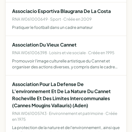
bienfaisance l'activité de l'association est indé…
Associacio Esportiva Blaugrana De La Costa
RNA W061000649 · Sport · Créée en 2009
Pratiquer le football dans un cadre amateur
Association Du Vieux Cannet
RNA W061006398 · Loisirs et vie sociale · Créée en 1995
Promouvoir l'image culturelle artistique du Cannet et
organiser des actions diverses, y compris dans le cadre
d'oeuvres sociales
Association Pour La Defense De
L'environnement Et De La Nature Du Cannet
Rocheville Et Des Limites Intercommunales
(Cannes Mougins Vallauris) (Aden)
RNA W061005743 · Environnement et patrimoine · Créée
en 1975
La protection de la nature et de l'environnement , ainsi que