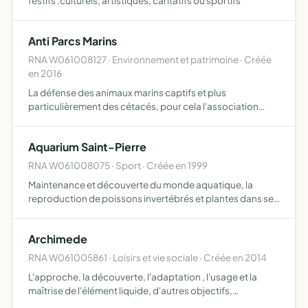
festifs ,culturels, artistiques, caritatifs ou sportifs
Anti Parcs Marins
RNA W061008127 · Environnement et patrimoine · Créée
en 2016
La défense des animaux marins captifs et plus
particulièrement des cétacés, pour cela l'association
participera à des manifestations pacifistes ainsi que la
mise en place de stand d'information lors de différents
Aquarium Saint-Pierre
évènemen…
RNA W061008075 · Sport · Créée en 1999
Maintenance et découverte du monde aquatique, la
reproduction de poissons invertébrés et plantes dans ses
locaux , ainsi que la vulgarisation de l'aquariophilie, par le
biais de visites, rencontres, expositions, en parten…
Archimede
RNA W061005861 · Loisirs et vie sociale · Créée en 2014
L'approche, la découverte, l'adaptation , l'usage et la
maîtrise de l'élément liquide, d'autres objectifs,
notamment la recherche du bien-être, de détente , de