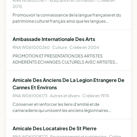
RNA W061007677 · Education et formation · Créée en
2015
Promouvoir la connaissance de la langue française et du
patrimoine culturel français ainsi que les langues
européennes et leurs patrimoines culturels les moyens
d'actions de l'association aliénor sont des activités
Ambassade Internationale Des Arts
économ…
RNA W061000260 · Culture · Créée en 2004
PROMOTION ET PRESENTATION DES ARTISTES
ADHERENTS ECHANGES CULTURELS AVEC ARTISTES
ETRANGERS
Amicale Des Anciens De La Legion Etrangere De
Cannes Et Environs
RNA W061006173 · Autres et divers · Créée en 1974
Conserver et renforcer les liens d'amitié et de
camaraderie qui unissent les anciens légionnaires
organiser et mettre en oeuvre sous toutes les formes
l'entraide combattante, en conformité avec la devise de
Amicale Des Locataires De St Pierre
l'amicale honn…
RNA W061008221 · Environnement et patrimoine · Créée