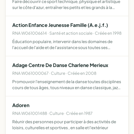
Faire découvrir ce sport technique, physique et artistique
sur le côte d'azur, entraîner les petits et les grands à la
pratique de sport, éventuellement d'enseigner cette
discipline dans les écoles, organiser des tournois…
Action Enfance Jeunesse Famille (A.e.j.f.)
RNA W061006614 · Santé et action sociale · Créée en 1998
Éducation populaire, intervenir dans les domaines de
l'accueil de l'aide et de l'assistance sous toutes ses
formes aussi bien moralement que matériellement en
faveur de toute personne autant majeure que mineure ,
Adage Centre De Danse Charlene Merieux
favorise…
RNA W061000067 · Culture · Créée en 2008
Promouvoir l'enseignement de la danse toutes disciplines
cours de tous âges, tous niveaux en danse classique, jazz,
contemporaine, hip hop, r'n'b et ragga organisation de
stages de perfectionnement pour amateurs et profes…
Adoren
RNA W061001488 · Culture · Créée en 1987
Réunir des personnes pour participer à des activités de
loisirs, culturelles et sportives , en salle et l'extérieur