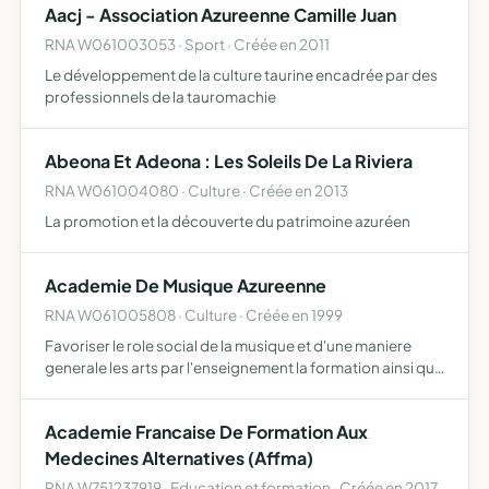
Aacj - Association Azureenne Camille Juan
RNA W061003053 · Sport · Créée en 2011
Le développement de la culture taurine encadrée par des
professionnels de la tauromachie
Abeona Et Adeona : Les Soleils De La Riviera
RNA W061004080 · Culture · Créée en 2013
La promotion et la découverte du patrimoine azuréen
Academie De Musique Azureenne
RNA W061005808 · Culture · Créée en 1999
Favoriser le role social de la musique et d'une maniere
generale les arts par l'enseignement la formation ainsi que
l'organisation la productuction la promotion de
manifestations artistiques d'oeu vres sociales
Academie Francaise De Formation Aux
Medecines Alternatives (Affma)
RNA W751237919 · Education et formation · Créée en 2017