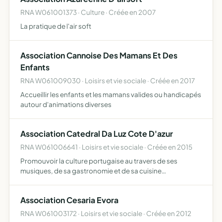
RNA W061001373 · Culture · Créée en 2007
La pratique de l'air soft
Association Cannoise Des Mamans Et Des
Enfants
RNA W061009030 · Loisirs et vie sociale · Créée en 2017
Accueillir les enfants et les mamans valides ou handicapés
autour d'animations diverses
Association Catedral Da Luz Cote D'azur
RNA W061006641 · Loisirs et vie sociale · Créée en 2015
Promouvoir la culture portugaise au travers de ses
musiques, de sa gastronomie et de sa cuisine
traditionnelle avec des manifestations artistiques,
culturelles, sociales et sportives ainsi que de repas
Association Cesaria Evora
conviviaux accueill…
RNA W061003172 · Loisirs et vie sociale · Créée en 2012