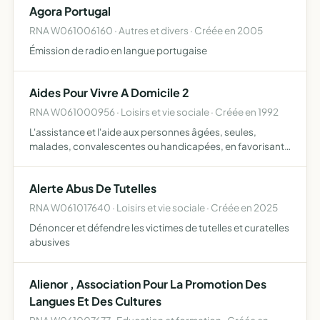
Agora Portugal
RNA W061006160 · Autres et divers · Créée en 2005
Émission de radio en langue portugaise
Aides Pour Vivre A Domicile 2
RNA W061000956 · Loisirs et vie sociale · Créée en 1992
L'assistance et l'aide aux personnes âgées, seules,
malades, convalescentes ou handicapées, en favorisant
notamment leur maintien à domicile, ce par tous les
moyens, y compris le samedi, le dimanche et jours fériés
Alerte Abus De Tutelles
RNA W061017640 · Loisirs et vie sociale · Créée en 2025
Dénoncer et défendre les victimes de tutelles et curatelles
abusives
Alienor , Association Pour La Promotion Des
Langues Et Des Cultures