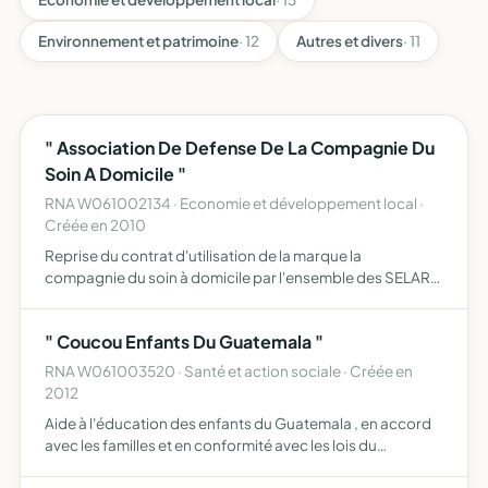
Environnement et patrimoine
· 12
Autres et divers
· 11
" Association De Defense De La Compagnie Du
Soin A Domicile "
RNA W061002134 · Economie et développement local ·
Créée en 2010
Reprise du contrat d'utilisation de la marque la
compagnie du soin à domicile par l'ensemble des SELARL
de France, utilisant et/ ou allant utiliser ladite marque,
reprise du mandat exclusif de diffusion de ladite marque ,
" Coucou Enfants Du Guatemala "
…
RNA W061003520 · Santé et action sociale · Créée en
2012
Aide à l'éducation des enfants du Guatemala , en accord
avec les familles et en conformité avec les lois du
Guatemala et de la France