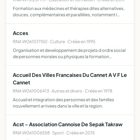
Formation aux médecines et thérapies dites alternatives,
douces, complémentaires et parallèles, notamment l
hypnose thérapeutique, l EMDR, LA PNL, L EFT le
magnétisme, la réflexologie, l aromathérapie, les fleurs de
Acces
Bach,…
RNA W061017150 · Culture · Créée en 1995
Organisation et developpement de projets d ordre social
de personnes morales ou physiques la formation
professionnelle
Accueil Des Villes Francaises Du Cannet A V F Le
Cannet
RNA W061006413 · Autres et divers · Créée en 1978
Accueil et integration des personnes et des familles
nouvellement arrivees dans la ville et la region.
Acst - Association Cannoise De Sepak Takraw
RNA W061006558 · Sport · Créée en 2015