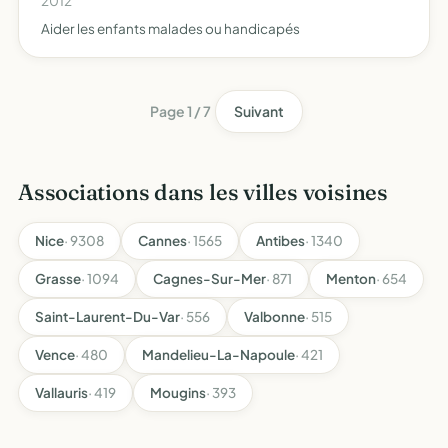
2012
Aider les enfants malades ou handicapés
Page 1 / 7
Suivant
Associations dans les villes voisines
Nice
· 9308
Cannes
· 1565
Antibes
· 1340
Grasse
· 1094
Cagnes-Sur-Mer
· 871
Menton
· 654
Saint-Laurent-Du-Var
· 556
Valbonne
· 515
Vence
· 480
Mandelieu-La-Napoule
· 421
Vallauris
· 419
Mougins
· 393