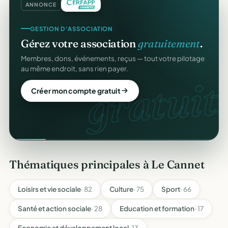
ANNONCE
GESTION D'ASSOCIATION
Gérez votre association
gratuitement
.
Membres, dons, événements, reçus — tout votre pilotage
au même endroit, sans rien payer.
gratuit.
Créer mon compte gratuit
Thématiques principales à Le Cannet
Loisirs et vie sociale
· 82
Culture
· 75
Sport
· 66
Santé et action sociale
· 28
Education et formation
· 17
Economie et développement local
· 13