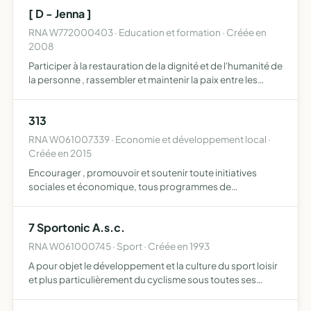
[ D - Jenna ]
RNA W772000403 · Education et formation · Créée en
2008
Participer à la restauration de la dignité et de l'humanité de
la personne , rassembler et maintenir la paix entre les
peuples , étude , mise en oeuvre , réalisation et
administration de toute structure , d'accueil , de c…
313
RNA W061007339 · Economie et développement local ·
Créée en 2015
Encourager , promouvoir et soutenir toute initiatives
sociales et économique, tous programmes de
développement et de solidarité, toutes action limitant
l'exclusion , au Nord comme au Sud, des personnes et des
7 Sportonic A.s.c.
populations …
RNA W061000745 · Sport · Créée en 1993
A pour objet le développement et la culture du sport loisir
et plus particulièrement du cyclisme sous toutes ses
formes et de l'athlétisme hors stade