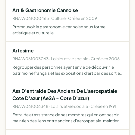
maintien de tonicité, de souplesse et de force musculaire
Art & Gastronomie Cannoise
par…
RNA W061000465 · Culture · Créée en 2009
Promouvoir la gastronomie cannoise sous forme
artistique et culturelle
Artesime
RNA W061003063 · Loisirs et vie sociale · Créée en 2006
Regrouper des personnes ayant envie de découvrir le
patrimoine français et les expositions d'art par des sorties
culturelles
Ass D'entraide Des Anciens De L'aerospatiale
Cote D'azur (Ae2A - Cote D'azur)
RNA W061006348 · Loisirs et vie sociale · Créée en 1991
Entraide et assistance de ses membres qui en ont besoin.
maintien des liens entre anciens d'aerospatiale. maintien
d'un contact des anciens avec ceux en activite.