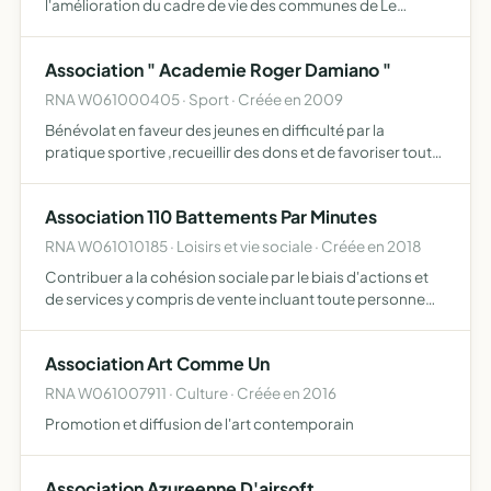
l'amélioration du cadre de vie des communes de Le
Cannet , Cannes , Mougins, Vallauris et plus généralement
des territoires compris dans la communauté d'agglomé…
Association " Academie Roger Damiano "
RNA W061000405 · Sport · Créée en 2009
Bénévolat en faveur des jeunes en difficulté par la
pratique sportive ,recueillir des dons et de favoriser toute
initiative pouvant aider les jeunes en difficulté à
l'apprentissage du golf , l'organisation de manifestatio…
Association 110 Battements Par Minutes
RNA W061010185 · Loisirs et vie sociale · Créée en 2018
Contribuer a la cohésion sociale par le biais d'actions et
de services y compris de vente incluant toute personne
physique ou morale promouvoir la pratique d activités
physiques artistiques, culturelles et sportives lutte…
Association Art Comme Un
RNA W061007911 · Culture · Créée en 2016
Promotion et diffusion de l'art contemporain
Association Azureenne D'airsoft