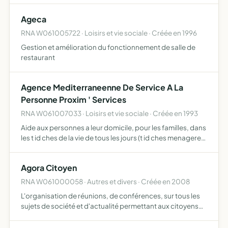
Ageca
RNA W061005722 · Loisirs et vie sociale · Créée en 1996
Gestion et amélioration du fonctionnement de salle de
restaurant
Agence Mediterraneenne De Service A La
Personne Proxim ' Services
RNA W061007033 · Loisirs et vie sociale · Créée en 1993
Aide aux personnes a leur domicile, pour les familles, dans
les t id ches de la vie de tous les jours (t id ches menageres,
administra- tives, pour les personnes id gees, pour la
garde des enfants en bas
Agora Citoyen
RNA W061000058 · Autres et divers · Créée en 2008
L'organisation de réunions, de conférences, sur tous les
sujets de société et d'actualité permettant aux citoyens
d'apprécier la culture du débat et la confrontation d'idées
et ainsi de bénéficier d'une meilleur connaissa…