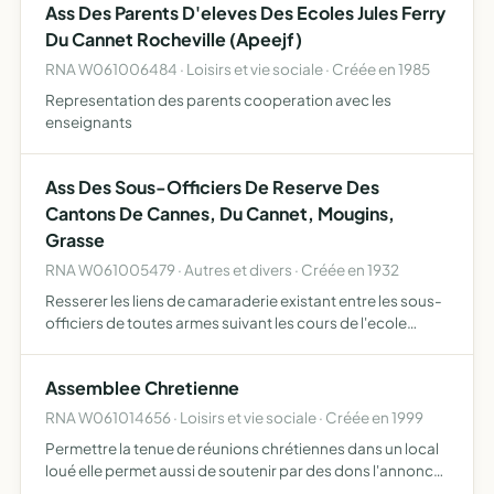
Ass Des Parents D'eleves Des Ecoles Jules Ferry
Du Cannet Rocheville (Apeejf)
RNA W061006484 · Loisirs et vie sociale · Créée en 1985
Representation des parents cooperation avec les
enseignants
Ass Des Sous-Officiers De Reserve Des
Cantons De Cannes, Du Cannet, Mougins,
Grasse
RNA W061005479 · Autres et divers · Créée en 1932
Resserer les liens de camaraderie existant entre les sous-
officiers de toutes armes suivant les cours de l'ecole
d'instruc- tion precitee, ...
Assemblee Chretienne
RNA W061014656 · Loisirs et vie sociale · Créée en 1999
Permettre la tenue de réunions chrétiennes dans un local
loué elle permet aussi de soutenir par des dons l'annonce
de l'évangile sous toutes ses formes et l'exercice de la