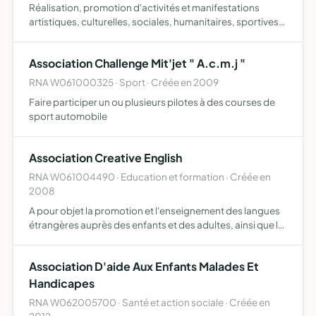
Réalisation, promotion d'activités et manifestations
artistiques, culturelles, sociales, humanitaires, sportives,
de loisirs, ayant un lien avec le cap vert utilisation de tous
les moyens de communication, afin de dévelop…
Association Challenge Mit'jet " A.c.m.j "
RNA W061000325 · Sport · Créée en 2009
Faire participer un ou plusieurs pilotes à des courses de
sport automobile
Association Creative English
RNA W061004490 · Education et formation · Créée en
2008
A pour objet la promotion et l'enseignement des langues
étrangères auprès des enfants et des adultes, ainsi que le
développement personnel à travers le chant et les
exercices vocaux
Association D'aide Aux Enfants Malades Et
Handicapes
RNA W062005700 · Santé et action sociale · Créée en