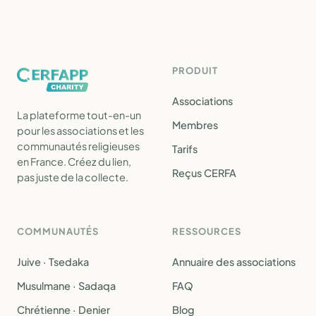
PRODUIT
Associations
La plateforme tout-en-un
Membres
pour les associations et les
communautés religieuses
Tarifs
en France. Créez du lien,
Reçus CERFA
pas juste de la collecte.
COMMUNAUTÉS
RESSOURCES
Juive · Tsedaka
Annuaire des associations
Musulmane · Sadaqa
FAQ
Chrétienne · Denier
Blog