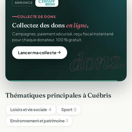
ANNONCE
COLLECTE DE DONS
SITE WEB
Collectez des dons
en ligne
.
Votre site web d'association
offert
.
Campagnes, paiement sécurisé, reçu fiscal instantané
Une page publique élégante et un site de collecte, prêts
pour chaque donateur. 100 % gratuit.
en cinq minutes. Sans webmaster.
dons.
web
Lancer ma collecte
Créer mon site gratuit
Thématiques principales à Cuébris
Loisirs et vie sociale
· 4
Sport
· 2
Environnement et patrimoine
· 1