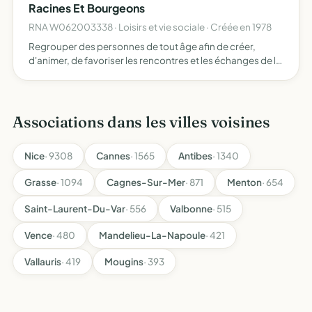
Racines Et Bourgeons
RNA W062003338 · Loisirs et vie sociale · Créée en 1978
Regrouper des personnes de tout âge afin de créer,
d'animer, de favoriser les rencontres et les échanges de la
population du village génératrice de lien social,
notamment entre les générations, l'association participe
à l…
Associations dans les villes voisines
Nice
· 9308
Cannes
· 1565
Antibes
· 1340
Grasse
· 1094
Cagnes-Sur-Mer
· 871
Menton
· 654
Saint-Laurent-Du-Var
· 556
Valbonne
· 515
Vence
· 480
Mandelieu-La-Napoule
· 421
Vallauris
· 419
Mougins
· 393