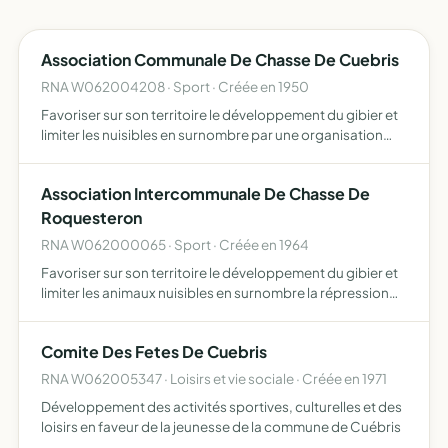
Association Communale De Chasse De Cuebris
RNA W062004208 · Sport · Créée en 1950
Favoriser sur son territoire le développement du gibier et
limiter les nuisibles en surnombre par une organisation
rationnelle de la chasse répression du braconnage et
gardiennage éducation cynégétique de ses membres
Association Intercommunale De Chasse De
dans…
Roquesteron
RNA W062000065 · Sport · Créée en 1964
Favoriser sur son territoire le développement du gibier et
limiter les animaux nuisibles en surnombre la répression
du braconnage l'éducation cynégétique de ses membres
dans le respect des propriétés et des récoltes l'org…
Comite Des Fetes De Cuebris
RNA W062005347 · Loisirs et vie sociale · Créée en 1971
Développement des activités sportives, culturelles et des
loisirs en faveur de la jeunesse de la commune de Cuébris