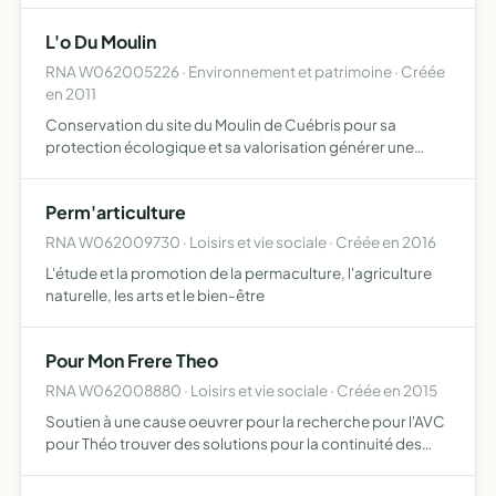
L'o Du Moulin
RNA W062005226 · Environnement et patrimoine · Créée
en 2011
Conservation du site du Moulin de Cuébris pour sa
protection écologique et sa valorisation générer une
dynamique collective dans la valorisation et la protection
écologique du site naturel et de ses constructions
Perm'articulture
techniqu…
RNA W062009730 · Loisirs et vie sociale · Créée en 2016
L'étude et la promotion de la permaculture, l'agriculture
naturelle, les arts et le bien-être
Pour Mon Frere Theo
RNA W062008880 · Loisirs et vie sociale · Créée en 2015
Soutien à une cause oeuvrer pour la recherche pour l'AVC
pour Théo trouver des solutions pour la continuité des
soins essentiels pour Théo ainsi que pour la scolarisation,
aide au maintien dans le village trouver les moye…