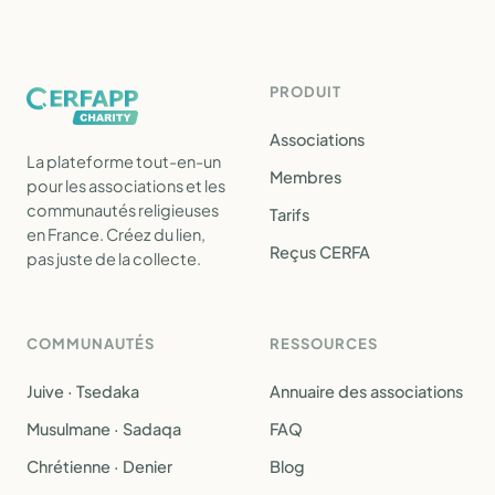
PRODUIT
Associations
La plateforme tout-en-un
Membres
pour les associations et les
communautés religieuses
Tarifs
en France. Créez du lien,
Reçus CERFA
pas juste de la collecte.
COMMUNAUTÉS
RESSOURCES
Juive · Tsedaka
Annuaire des associations
Musulmane · Sadaqa
FAQ
Chrétienne · Denier
Blog