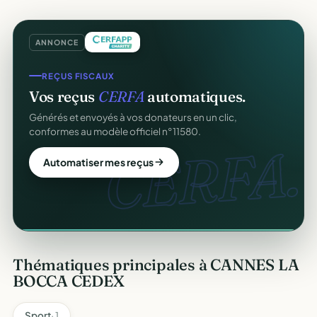
ANNONCE
COLLECTE DE DONS
REÇUS FISCAUX
Collectez des dons
en ligne
.
Vos reçus
CERFA
automatiques.
Campagnes, paiement sécurisé, reçu fiscal instantané
Générés et envoyés à vos donateurs en un clic,
pour chaque donateur. 100 % gratuit.
conformes au modèle officiel n°11580.
CERFA.
dons
Lancer ma collecte
Automatiser mes reçus
Thématiques principales à CANNES LA
BOCCA CEDEX
Sport
· 1