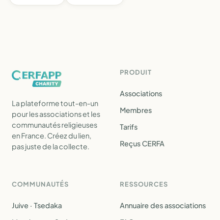
PRODUIT
Associations
La plateforme tout-en-un
Membres
pour les associations et les
communautés religieuses
Tarifs
en France. Créez du lien,
Reçus CERFA
pas juste de la collecte.
COMMUNAUTÉS
RESSOURCES
Juive · Tsedaka
Annuaire des associations