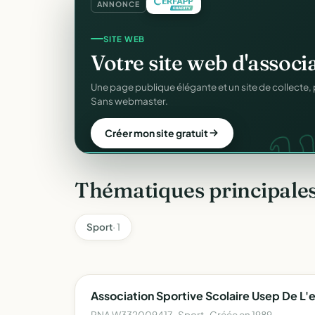
ANNONCE
SITE WEB
Votre site web d'associ
w
Une page publique élégante et un site de collecte, 
Sans webmaster.
Créer mon site gratuit
Thématiques principales
Sport
· 1
Association Sportive Scolaire Usep De L
RNA W332009417 · Sport · Créée en 1989