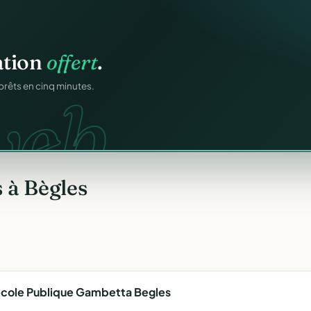
ation
offert
.
eb.
prêts en cinq minutes.
 à Bègles
'ecole Publique Gambetta Begles