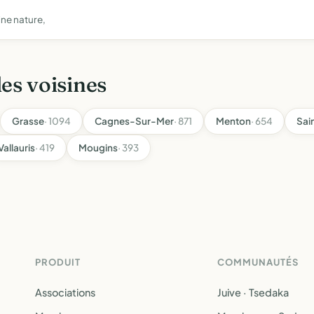
ine nature,
les voisines
Grasse
· 1094
Cagnes-Sur-Mer
· 871
Menton
· 654
Sai
Vallauris
· 419
Mougins
· 393
PRODUIT
COMMUNAUTÉS
Associations
Juive · Tsedaka