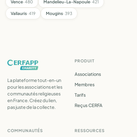
Vence
· 480
Mandelieu-La-Napoule
· 421
Vallauris
· 419
Mougins
· 393
PRODUIT
Associations
La plateforme tout-en-un
Membres
pour les associations et les
communautés religieuses
Tarifs
en France. Créez du lien,
Reçus CERFA
pas juste de la collecte.
COMMUNAUTÉS
RESSOURCES