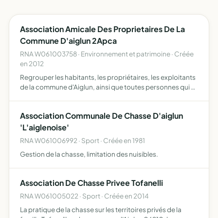
Association Amicale Des Proprietaires De La
Commune D'aiglun 2Apca
RNA W061003758 · Environnement et patrimoine · Créée
en 2012
Regrouper les habitants, les propriétaires, les exploitants
de la commune d'Aiglun, ainsi que toutes personnes qui y
seraient admises recherche de solutions de
développement durable conservation et amélioration
Association Communale De Chasse D'aiglun
d'un patri…
'L'aiglenoise'
RNA W061006992 · Sport · Créée en 1981
Gestion de la chasse, limitation des nuisibles.
Association De Chasse Privee Tofanelli
RNA W061005022 · Sport · Créée en 2014
La pratique de la chasse sur les territoires privés de la