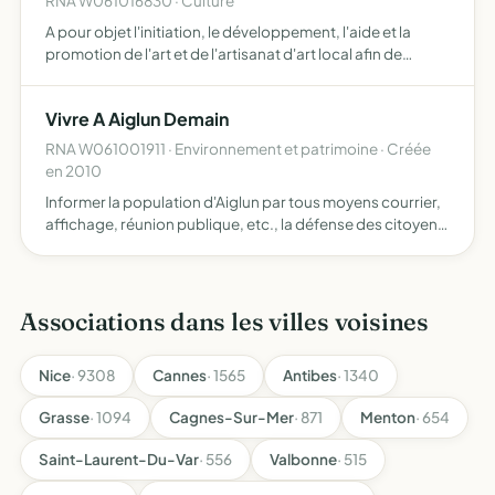
RNA W061016830 · Culture
A pour objet l'initiation, le développement, l'aide et la
promotion de l'art et de l'artisanat d'art local afin de
pouvoir atteindre les objets mentionnés ci-dessus,
l'association pourra organiser les activités et/ou moye…
Vivre A Aiglun Demain
RNA W061001911 · Environnement et patrimoine · Créée
en 2010
Informer la population d'Aiglun par tous moyens courrier,
affichage, réunion publique, etc., la défense des citoyens
et des habitants de la commune par différents moyens,
recherche et divulgation d'informations préparer l…
Associations dans les villes voisines
Nice
· 9308
Cannes
· 1565
Antibes
· 1340
Grasse
· 1094
Cagnes-Sur-Mer
· 871
Menton
· 654
Saint-Laurent-Du-Var
· 556
Valbonne
· 515