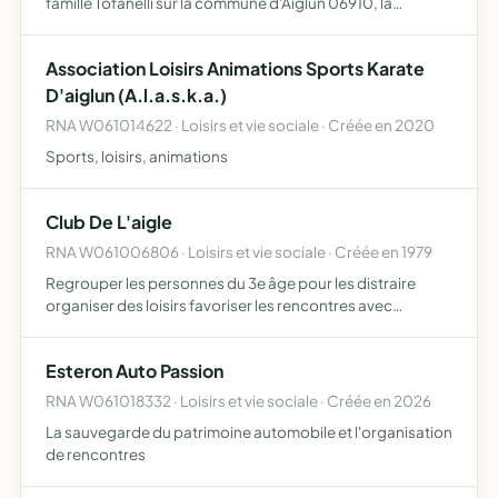
famille Tofanelli sur la commune d'Aiglun 06910, la
promotion d'une gestion responsable du patrimoine
cynégétique, l'amélioration des intérêts généraux de la
Association Loisirs Animations Sports Karate
chass…
D'aiglun (A.l.a.s.k.a.)
RNA W061014622 · Loisirs et vie sociale · Créée en 2020
Sports, loisirs, animations
Club De L'aigle
RNA W061006806 · Loisirs et vie sociale · Créée en 1979
Regrouper les personnes du 3e âge pour les distraire
organiser des loisirs favoriser les rencontres avec
d'autres clubs et maintenir des activités collectives
Esteron Auto Passion
RNA W061018332 · Loisirs et vie sociale · Créée en 2026
La sauvegarde du patrimoine automobile et l'organisation
de rencontres