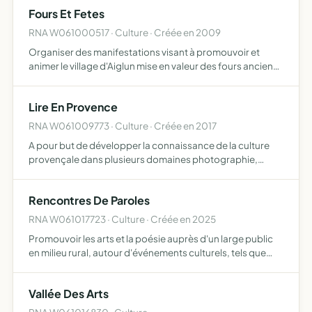
Fours Et Fetes
RNA W061000517 · Culture · Créée en 2009
Organiser des manifestations visant à promouvoir et
animer le village d'Aiglun mise en valeur des fours anciens
du village et organisation en rapport avec les fours
organisation de spectacles , cinéma, expositions,
Lire En Provence
concou…
RNA W061009773 · Culture · Créée en 2017
A pour but de développer la connaissance de la culture
provençale dans plusieurs domaines photographie,
sculpture, peinture, illustration, audiovisuel, théâtre, arts
de la rue et du cirque, danse, écriture, musique formes…
Rencontres De Paroles
RNA W061017723 · Culture · Créée en 2025
Promouvoir les arts et la poésie auprès d'un large public
en milieu rural, autour d'événements culturels, tels que
lectures, concerts, conférences, expositions, rencontres,
etc mettre en oeuvre des résidences de création …
Vallée Des Arts