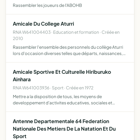
Rassembler les joueurs de l'ABOHB
Amicale Du College Aturri
RNA W641004403 · Education et formation · Créée en
2010
Rassembler l'ensemble des personnels du collège Aturri
lors d'occasion diverses telles que départs, naissances,
etc
Amicale Sportive Et Culturelle Hiriburuko
Ainhara
RNA W641003936 · Sport · Créée en 1972
Mettre a la disposition de tous, les moyens de
developpement d'activites educatives, sociales et
recreatives - education physique et sportive, activites
intellectuelles et sociales.....
Antenne Departementale 64 Federation
Nationale Des Metiers De La Natation Et Du
Sport