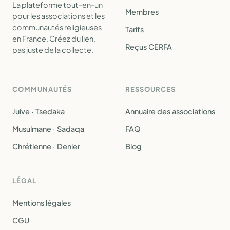
La plateforme tout-en-un
Membres
pour les associations et les
communautés religieuses
Tarifs
en France. Créez du lien,
Reçus CERFA
pas juste de la collecte.
COMMUNAUTÉS
RESSOURCES
Juive · Tsedaka
Annuaire des associations
Musulmane · Sadaqa
FAQ
Chrétienne · Denier
Blog
LÉGAL
Mentions légales
CGU