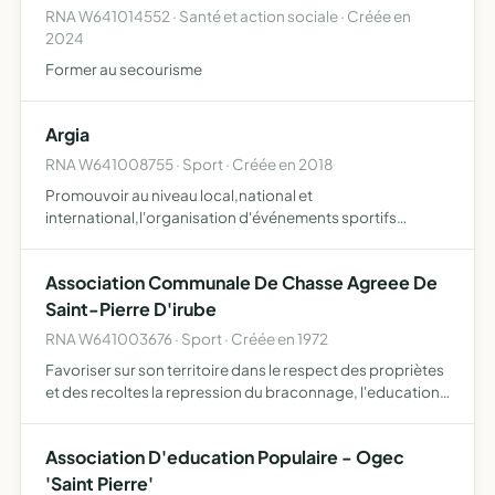
RNA W641014552 · Santé et action sociale · Créée en
2024
Former au secourisme
Argia
RNA W641008755 · Sport · Créée en 2018
Promouvoir au niveau local,national et
international,l'organisation d'événements sportifs
essentiellement tournés sur les sports de
glisse(surf,bodysurf,skate,ski,snowboard) sensibiliser les
Association Communale De Chasse Agreee De
professionnels et les partenai…
Saint-Pierre D'irube
RNA W641003676 · Sport · Créée en 1972
Favoriser sur son territoire dans le respect des propriètes
et des recoltes la repression du braconnage, l'education
cynegetique de ses membres et en general, d'assurer une
meilleure organisation technique de la chasse po…
Association D'education Populaire - Ogec
'Saint Pierre'