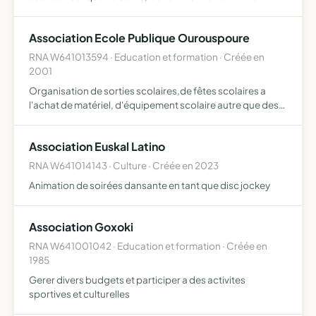
améliorer les installations communes et susciter des liens
d'amitié et de solidarité entre ses membres
Association Ecole Publique Ourouspoure
RNA W641013594 · Education et formation · Créée en
2001
Organisation de sorties scolaires,de fêtes scolaires a
l'achat de matériel, d'équipement scolaire autre que des
fournitures au profit des enfants scolarisés a l'école
primaire d'ourouspoure
Association Euskal Latino
RNA W641014143 · Culture · Créée en 2023
Animation de soirées dansante en tant que disc jockey
Association Goxoki
RNA W641001042 · Education et formation · Créée en
1985
Gerer divers budgets et participer a des activites
sportives et culturelles