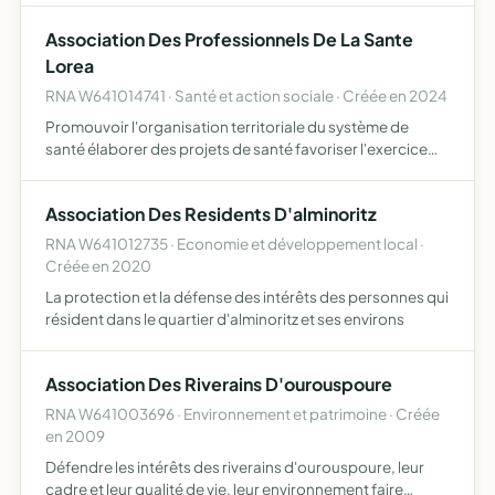
maÎtres l'entente avec toutes associations s…
Association Des Professionnels De La Sante
Lorea
RNA W641014741 · Santé et action sociale · Créée en 2024
Promouvoir l'organisation territoriale du système de
santé élaborer des projets de santé favoriser l'exercice
coordonné des acteurs de santé former les acteur du
dispositif CPTS améliorer la promotion de la santé
Association Des Residents D'alminoritz
RNA W641012735 · Economie et développement local ·
Créée en 2020
La protection et la défense des intérêts des personnes qui
résident dans le quartier d'alminoritz et ses environs
Association Des Riverains D'ourouspoure
RNA W641003696 · Environnement et patrimoine · Créée
en 2009
Défendre les intérêts des riverains d'ourouspoure, leur
cadre et leur qualité de vie, leur environnement faire