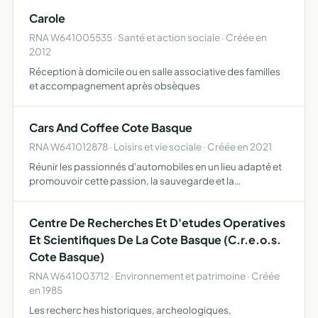
Carole
RNA W641005535 · Santé et action sociale · Créée en
2012
Réception à domicile ou en salle associative des familles
et accompagnement après obsèques
Cars And Coffee Cote Basque
RNA W641012878 · Loisirs et vie sociale · Créée en 2021
Réunir les passionnés d'automobiles en un lieu adapté et
promouvoir cette passion, la sauvegarde et la
préservation de leurs véhicules et du patrimoine
automobile en général la mise a disposition aux membres
Centre De Recherches Et D'etudes Operatives
d'outils pour…
Et Scientifiques De La Cote Basque (C.r.e.o.s.
Cote Basque)
RNA W641003712 · Environnement et patrimoine · Créée
en 1985
Les recherc hes historiques, archeologiques,