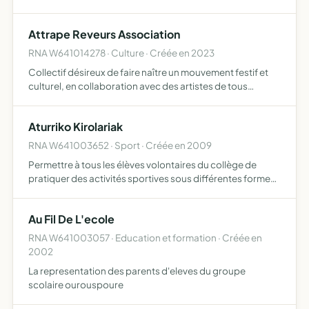
toutes ses formes promouvoir le développement
d'actions artistiques et culturelles, défendre les lieux et…
Attrape Reveurs Association
RNA W641014278 · Culture · Créée en 2023
Collectif désireux de faire naître un mouvement festif et
culturel, en collaboration avec des artistes de tous
horizons, à travers la réalisation d'évènements éphémères
et la proposition de prestation technique
Aturriko Kirolariak
RNA W641003652 · Sport · Créée en 2009
Permettre à tous les élèves volontaires du collège de
pratiquer des activités sportives sous différentes formes
loisir, compétition, perfectionnement
Au Fil De L'ecole
RNA W641003057 · Education et formation · Créée en
2002
La representation des parents d'eleves du groupe
scolaire ourouspoure