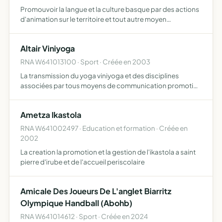
Promouvoir la langue et la culture basque par des actions
d'animation sur le territoire et tout autre moyen
susceptible de concourir à la réalisation de ce but
Altair Viniyoga
RNA W641013100 · Sport · Créée en 2003
La transmission du yoga viniyoga et des disciplines
associées par tous moyens de communication promotion
information et échanges
Ametza Ikastola
RNA W641002497 · Education et formation · Créée en
2002
La creation la promotion et la gestion de l'ikastola a saint
pierre d'irube et de l'accueil periscolaire
Amicale Des Joueurs De L'anglet Biarritz
Olympique Handball (Abohb)
RNA W641014612 · Sport · Créée en 2024