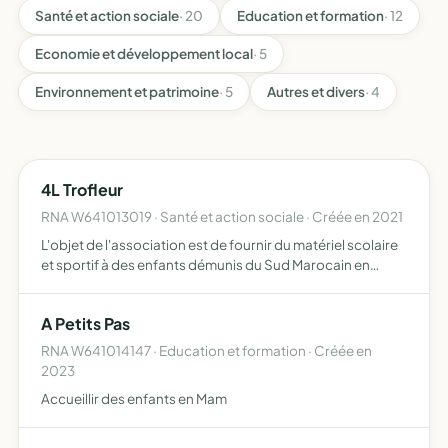
Santé et action sociale
· 20
Education et formation
· 12
Economie et développement local
· 5
Environnement et patrimoine
· 5
Autres et divers
· 4
4L Trofleur
RNA W641013019 · Santé et action sociale · Créée en 2021
L'objet de l'association est de fournir du matériel scolaire
et sportif à des enfants démunis du Sud Marocain en
participant à une ou plusieurs éditions du rallye-raid
humanitaire 4L TROPHY à bord d'une Renault 4L
A Petits Pas
RNA W641014147 · Education et formation · Créée en
2023
Accueillir des enfants en Mam