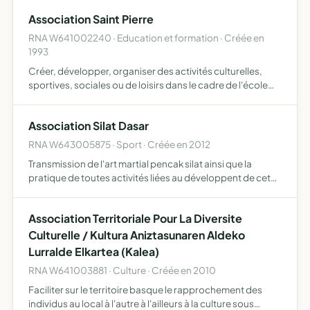
échanges et la coordination entre les sages-femmes
Association Saint Pierre
libérales et les …
RNA W641002240 · Education et formation · Créée en
1993
Créer, développer, organiser des activités culturelles,
sportives, sociales ou de loisirs dans le cadre de l'école
privée mixte Saint Pierre afin de permettre aux enfants de
bénéficier d'un épanouissement complémentaire à…
Association Silat Dasar
RNA W643005875 · Sport · Créée en 2012
Transmission de l'art martial pencak silat ainsi que la
pratique de toutes activités liées au développent de cet
art martial
Association Territoriale Pour La Diversite
Culturelle / Kultura Aniztasunaren Aldeko
Lurralde Elkartea (Kalea)
RNA W641003881 · Culture · Créée en 2010
Faciliter sur le territoire basque le rapprochement des
individus au local à l'autre à l'ailleurs à la culture sous