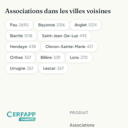
Associations dans les villes voisines
Pau
· 2690
Bayonne
· 2156
Anglet
· 1224
Biarritz
· 1018
Saint-Jean-De-Luz
· 492
Hendaye
· 438
Oloron-Sainte-Marie
· 421
Orthez
· 367
Billère
· 339
Lons
· 270
Urrugne
· 267
Lescar
· 267
PRODUIT
Associations