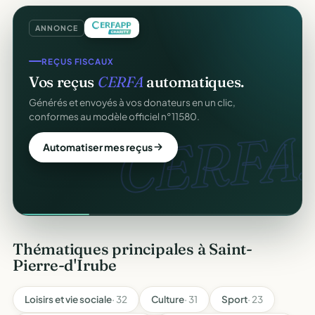
ANNONCE
REÇUS FISCAUX
Vos reçus
CERFA
automatiques.
Générés et envoyés à vos donateurs en un clic,
conformes au modèle officiel n°11580.
CERFA.
Automatiser mes reçus
Thématiques principales à Saint-
Pierre-d'Irube
Loisirs et vie sociale
· 32
Culture
· 31
Sport
· 23