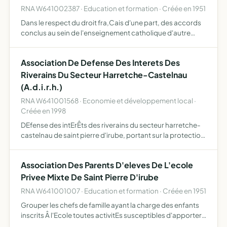
RNA W641002387 · Education et formation · Créée en 1951
Dans le respect du droit fra,Cais d'une part, des accords
conclus au sein de l'enseignement catholique d'autre
part, assumer juridiquement la gestion de l'Etablissement
Ecole privEe saint pierre Â saint pierre d'irube fon…
Association De Defense Des Interets Des
Riverains Du Secteur Harretche-Castelnau
(A.d.i.r.h.)
RNA W641001568 · Economie et développement local ·
Créée en 1998
DEfense des intErÊts des riverains du secteur harretche-
castelnau de saint pierre d'irube, portant sur la protection
de l'environnement immEdiat, l'urbanisation, la crEation
ou modification de tous ElEments d'Equipements,…
Association Des Parents D'eleves De L'ecole
Privee Mixte De Saint Pierre D'irube
RNA W641001007 · Education et formation · Créée en 1951
Grouper les chefs de famille ayant la charge des enfants
inscrits Â l'Ecole toutes activitEs susceptibles d'apporter
un soutien matEriel et moral Â l'Ecole, aux familles et aux