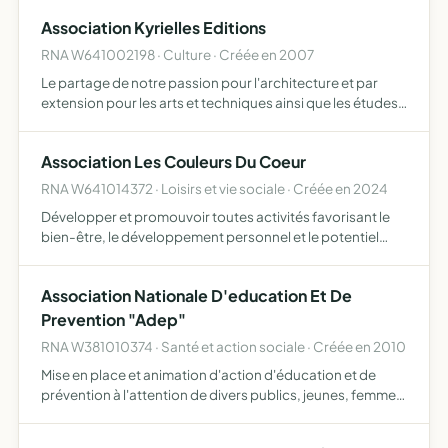
Association Kyrielles Editions
RNA W641002198 · Culture · Créée en 2007
Le partage de notre passion pour l'architecture et par
extension pour les arts et techniques ainsi que les études,
publications et manifestations liés à ces domaines
Association Les Couleurs Du Coeur
RNA W641014372 · Loisirs et vie sociale · Créée en 2024
Développer et promouvoir toutes activités favorisant le
bien-être, le développement personnel et le potentiel
créatif proposer des activités en rapport avec le
développement personnel et la créativité, activités
Association Nationale D'education Et De
artistiqu…
Prevention "Adep"
RNA W381010374 · Santé et action sociale · Créée en 2010
Mise en place et animation d'action d'éducation et de
prévention à l'attention de divers publics, jeunes, femmes
isolées et séniors, afin de prévenir les actes délictueux et
modifier les comportements à risques