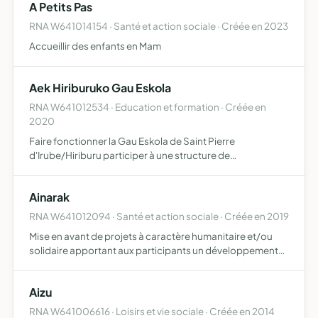
A Petits Pas
RNA W641014154 · Santé et action sociale · Créée en 2023
Accueillir des enfants en Mam
Aek Hiriburuko Gau Eskola
RNA W641012534 · Education et formation · Créée en
2020
Faire fonctionner la Gau Eskola de Saint Pierre
d'Irube/Hiriburu participer à une structure de
coordination cantonale, pilotée par A E K pour
développer la langue et la culture basques
Ainarak
RNA W641012094 · Santé et action sociale · Créée en 2019
Mise en avant de projets à caractère humanitaire et/ou
solidaire apportant aux participants un développement
personnel mais aussi professionnel par leur
aboutissement
Aizu
RNA W641006616 · Loisirs et vie sociale · Créée en 2014