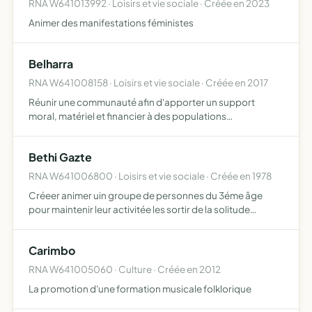
RNA W641013992 · Loisirs et vie sociale · Créée en 2023
Animer des manifestations féministes
Belharra
RNA W641008158 · Loisirs et vie sociale · Créée en 2017
Réunir une communauté afin d'apporter un support
moral, matériel et financier à des populations
défavorisées par le biais de manifestations et
d'évènements culturelles et humanitaires
Bethi Gazte
RNA W641006800 · Loisirs et vie sociale · Créée en 1978
Créeer animer uin groupe de personnes du 3éme âge
pour maintenir leur activitée les sortir de la solitude
organiser des loisirs resserrer les liens amicaux entre les
personnes agees de la commune
Carimbo
RNA W641005060 · Culture · Créée en 2012
La promotion d'une formation musicale folklorique