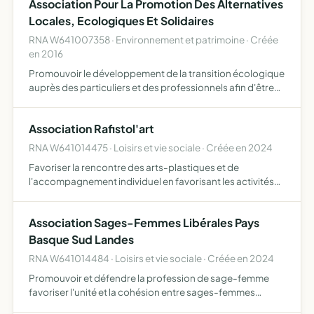
Association Pour La Promotion Des Alternatives
Locales, Ecologiques Et Solidaires
RNA W641007358 · Environnement et patrimoine · Créée
en 2016
Promouvoir le développement de la transition écologique
auprès des particuliers et des professionnels afin d'être
en mesure de résister à tous changements économiques,
sociaux et environnementaux et à trouver un nouvel éq…
Association Rafistol'art
RNA W641014475 · Loisirs et vie sociale · Créée en 2024
Favoriser la rencontre des arts-plastiques et de
l'accompagnement individuel en favorisant les activités
manuelles, la concentration, la valorisation des savoir-
faire, le maintien du lien social par des activités
Association Sages-Femmes Libérales Pays
proposée…
Basque Sud Landes
RNA W641014484 · Loisirs et vie sociale · Créée en 2024
Promouvoir et défendre la profession de sage-femme
favoriser l'unité et la cohésion entre sages-femmes
libérales du Pays Basque Sud landes améliorer les