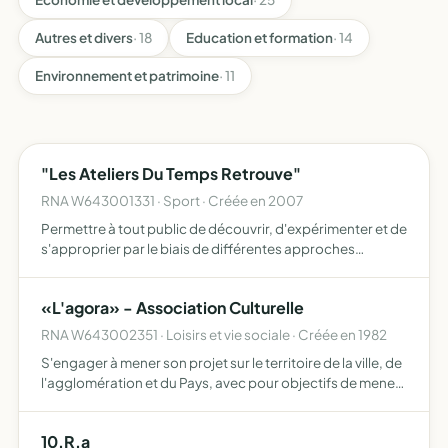
Autres et divers
· 18
Education et formation
· 14
Environnement et patrimoine
· 11
"Les Ateliers Du Temps Retrouve"
RNA W643001331 · Sport · Créée en 2007
Permettre à tout public de découvrir, d'expérimenter et de
s'approprier par le biais de différentes approches
corporelles et environnementales de la relaxation, des
outils simples et efficaces pouvant être utilisés au quo…
«L'agora» - Association Culturelle
RNA W643002351 · Loisirs et vie sociale · Créée en 1982
S'engager à mener son projet sur le territoire de la ville, de
l'agglomération et du Pays, avec pour objectifs de mener
une action de pôle ressource au service du spectacle
vivant en direction de l'enfance et de la jeunes…
10.R.a