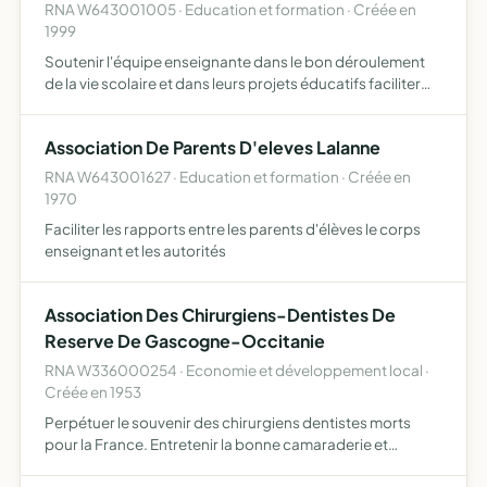
RNA W643001005 · Education et formation · Créée en
1999
Soutenir l'équipe enseignante dans le bon déroulement
de la vie scolaire et dans leurs projets éducatifs faciliter
certaines sorties extra scolaires réunir parents, enfants et
enseignants au travers de diverses activités …
Association De Parents D'eleves Lalanne
RNA W643001627 · Education et formation · Créée en
1970
Faciliter les rapports entre les parents d'élèves le corps
enseignant et les autorités
Association Des Chirurgiens-Dentistes De
Reserve De Gascogne-Occitanie
RNA W336000254 · Economie et développement local ·
Créée en 1953
Perpétuer le souvenir des chirurgiens dentistes morts
pour la France. Entretenir la bonne camaraderie et
resserrer les liens d'amitié contractés sous les drapeaux