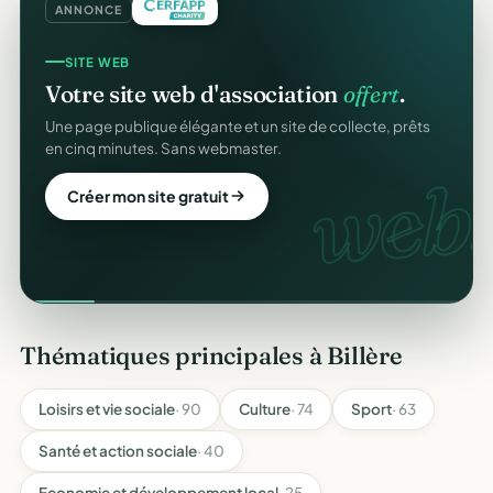
ANNONCE
SITE WEB
Votre site web d'association
offert
.
Une page publique élégante et un site de collecte, prêts
en cinq minutes. Sans webmaster.
web.
Créer mon site gratuit
Thématiques principales à Billère
Loisirs et vie sociale
· 90
Culture
· 74
Sport
· 63
Santé et action sociale
· 40
Economie et développement local
· 25