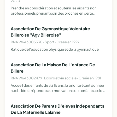
2020
Prendre en considération et soutenir les aidants non
professionnels prenant soin des proches en perte
d'autonomie, épauler, soulager la famille et les proches
des personnes âgées dépendantes est la première
Association De Gymnastique Volontaire
mission (jardi…
Billeroise "Agv Billeroise"
RNA W643003330 · Sport · Créée en 1997
Ratique de l'éducation physique et de la gymnastique
Association De La Maison De L'enfance De
Billere
RNA W643002479 · Loisirs et vie sociale · Créée en 1981
Accueil des enfants de 3 à 15 ans, la priorité étant donnée
aux billérois répondre aux motivations des enfants, selon
le projet pédagogique de l'équipe en cohérence avec le
projet éducatif acceuil des enfants en centre de…
Association De Parents D'eleves Independants
De La Maternelle Lalanne