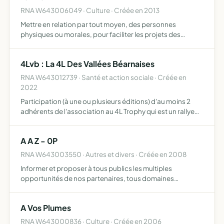
RNA W643006049 · Culture · Créée en 2013
Mettre en relation par tout moyen, des personnes
physiques ou morales, pour faciliter les projets des
personnes ayant la reconnaissance de la qualité de
travailleur handicapé dans la 4ème Art Majeur ( La Musique
4Lvb : La 4L Des Vallées Béarnaises
) et le 6…
RNA W643012739 · Santé et action sociale · Créée en
2022
Participation (à une ou plusieurs éditions) d'au moins 2
adhérents de l'association au 4L Trophy qui est un rallye
humanitaire visant à soutenir des associations
marocaines à bord d'une Renault 4L
A A Z - 0P
RNA W643003550 · Autres et divers · Créée en 2008
Informer et proposer à tous publics les multiples
opportunités de nos partenaires, tous domaines
confondus (musique, communication ...) et qui n'ont que
peu ou pas de moyens de se faire connaître le public
A Vos Plumes
pourra alors pr…
RNA W643000836 · Culture · Créée en 2006