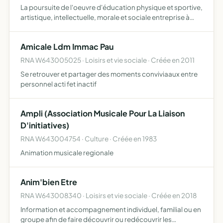
La poursuite de l'oeuvre d'éducation physique et sportive,
artistique, intellectuelle, morale et sociale entreprise à
l'école pour enfants et adultes le développement des
activités complémentaires de l'école et la défense…
Amicale Ldm Immac Pau
RNA W643005025 · Loisirs et vie sociale · Créée en 2011
Se retrouver et partager des moments conviviaaux entre
personnel acti fet inactif
Ampli (Association Musicale Pour La Liaison
D'initiatives)
RNA W643004754 · Culture · Créée en 1983
Animation musicale regionale
Anim'bien Etre
RNA W643008340 · Loisirs et vie sociale · Créée en 2018
Information et accompagnement individuel, familial ou en
groupe afin de faire découvrir ou redécouvrir les