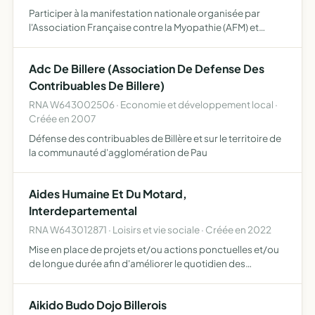
Participer à la manifestation nationale organisée par
l'Association Française contre la Myopathie (AFM) et
organiser la manifestation Téléthon sur la ville de Billère,
de récolter des dons et de les reverser à l'AFM
Adc De Billere (Association De Defense Des
Contribuables De Billere)
RNA W643002506 · Economie et développement local ·
Créée en 2007
Défense des contribuables de Billère et sur le territoire de
la communauté d'agglomération de Pau
Aides Humaine Et Du Motard,
Interdepartemental
RNA W643012871 · Loisirs et vie sociale · Créée en 2022
Mise en place de projets et/ou actions ponctuelles et/ou
de longue durée afin d'améliorer le quotidien des
citoyens, développer des délégations sur le territoire
national avec les mêmes prérogatives, mettre en place
Aikido Budo Dojo Billerois
des p…