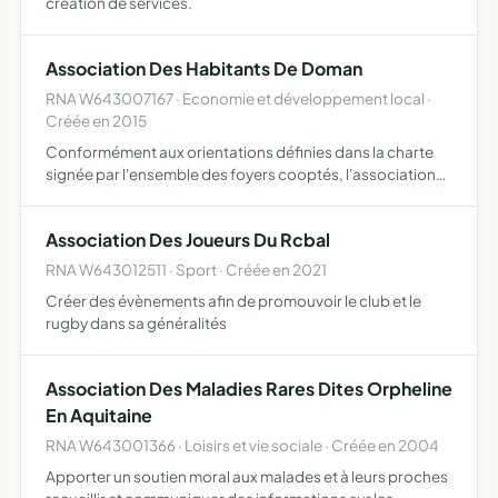
creation de services.
Association Des Habitants De Doman
RNA W643007167 · Economie et développement local ·
Créée en 2015
Conformément aux orientations définies dans la charte
signée par l'ensemble des foyers cooptés, l'association
assure la création puis la gestion de l'habitat groupé de
Dôman se doter des moyens nécessaires et décider des …
Association Des Joueurs Du Rcbal
RNA W643012511 · Sport · Créée en 2021
Créer des évènements afin de promouvoir le club et le
rugby dans sa généralités
Association Des Maladies Rares Dites Orpheline
En Aquitaine
RNA W643001366 · Loisirs et vie sociale · Créée en 2004
Apporter un soutien moral aux malades et à leurs proches