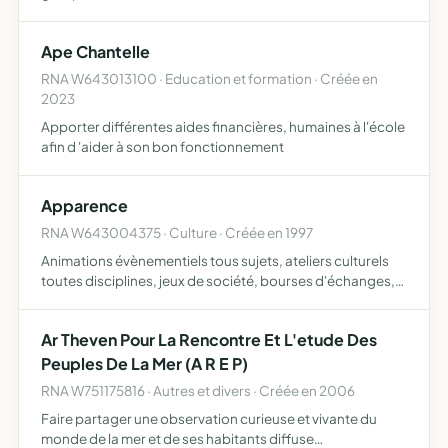
différentes disciplines et techniques de bien-être et de
développement personnel dans les cadres privés ou
Ape Chantelle
profess…
RNA W643013100 · Education et formation · Créée en
2023
Apporter différentes aides financières, humaines à l'école
afin d 'aider à son bon fonctionnement
Apparence
RNA W643004375 · Culture · Créée en 1997
Animations évènementiels tous sujets, ateliers culturels
toutes disciplines, jeux de société, bourses d'échanges,
activités manuelles de toute nature, ateliers de
découvertes tous sujets, organisation de voyages
Ar Theven Pour La Rencontre Et L'etude Des
Peuples De La Mer (A R E P)
RNA W751175816 · Autres et divers · Créée en 2006
Faire partager une observation curieuse et vivante du
monde de la mer et de ses habitants diffuse