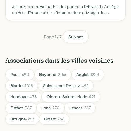
Assurer la représentation des parents d'élèves du Collège
du Bois d'Amour et être l'interlocuteur privilégié des
familles auprès de l'établissement, des instances
éducatives et des collectivités territoriales Défendre act…
Page 1 / 7
Suivant
Associations dans les villes voisines
Pau
· 2690
Bayonne
· 2156
Anglet
· 1224
Biarritz
· 1018
Saint-Jean-De-Luz
· 492
Hendaye
· 438
Oloron-Sainte-Marie
· 421
Orthez
· 367
Lons
· 270
Lescar
· 267
Urrugne
· 267
Bidart
· 266