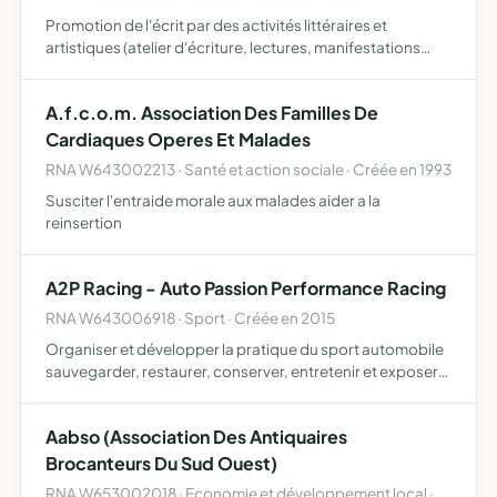
Promotion de l'écrit par des activités littéraires et
artistiques (atelier d'écriture, lectures, manifestations
autour de l'écrit...) et services liés à l'écriture (aide à la
rédaction, correction, conseils littéraires...…
A.f.c.o.m. Association Des Familles De
Cardiaques Operes Et Malades
RNA W643002213 · Santé et action sociale · Créée en 1993
Susciter l'entraide morale aux malades aider a la
reinsertion
A2P Racing - Auto Passion Performance Racing
RNA W643006918 · Sport · Créée en 2015
Organiser et développer la pratique du sport automobile
sauvegarder, restaurer, conserver, entretenir et exposer
des véhicules louer lesdits véhicules
Aabso (Association Des Antiquaires
Brocanteurs Du Sud Ouest)
RNA W653002018 · Economie et développement local ·