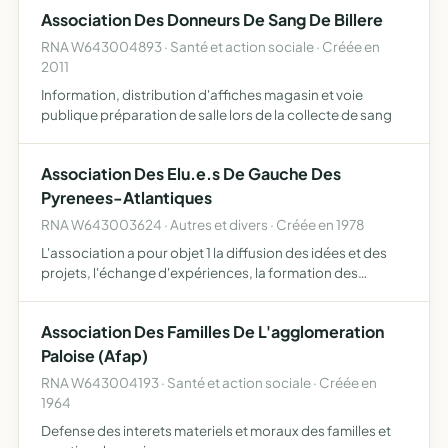
dans la réserve et avec les camarades du corps d'active
Association Des Donneurs De Sang De Billere
en…
RNA W643004893 · Santé et action sociale · Créée en
2011
Information, distribution d'affiches magasin et voie
publique préparation de salle lors de la collecte de sang
Association Des Elu.e.s De Gauche Des
Pyrenees-Atlantiques
RNA W643003624 · Autres et divers · Créée en 1978
L'association a pour objet 1 la diffusion des idées et des
projets, l'échange d'expériences, la formation des
membres adhérents et sympathisants, par le témoignage
permanent des personnes de gauche élues et investies
Association Des Familles De L'agglomeration
dans…
Paloise (Afap)
RNA W643004193 · Santé et action sociale · Créée en
1964
Defense des interets materiels et moraux des familles et