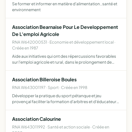
Se former et informer en matière d'alimentation , santé et
environnement
Association Bearnaise Pour Le Developpement
De L'emploi Agricole
RNA W642000531 · Economie et développement local ·
Créée en 1987
Aide aux initiatives qui ont des répercussions favorables
sur l'emploi agricole et rural, dans le prolongement de
l'activité agricole. Cette aide peut prendre plusieurs
formes la recherche de modes d'installation, de mode…
Association Billeroise Boules
RNA W643001197 · Sport · Créée en 1998
Développer la pratique du sport pétanque et jeu
provençal faciliter la formation d'arbitres et d'éducateurs
favoriser la création d'une école de pétanque affilié à la
Fédération Française de Pétanque et de Jeu Provençal, …
Association Calourine
RNA W643011992 · Santé et action sociale · Créée en