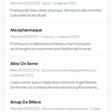
RNA W643000139 · Sport · Créée en 1994
Pratique de l'éducation physique, des sports des activités
culturelles et des Budô
Alexipharmaque
RNA W643002971 · Culture · Créée en 2005
Promouvoir et défendre la littérature tant française
qu'étrangère et notamment par l'édition de livres et
l'organisation de manifestations culturelles
Allez On Seme
RNA W092002122 · Economie et développement local ·
Créée en 2015
L'association a pour objet de promouvoir la gentillesse,
d'informer sur la simplicite volontaire et la gift economy de
tisser du lien social par tout moyen qu'elle juge opportun
elle peut proposer de facon habituelle des …
Amap De Billere
RNA W643003932 · Environnement et patrimoine · Créée