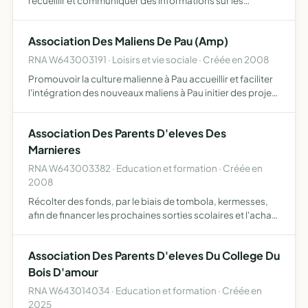
recueillir et communiquer des informations sur les
maladies rares dites orphelines, les droits, à la demande
de toute personne concernée par l'une de ces maladies
Association Des Maliens De Pau (Amp)
c…
RNA W643003191 · Loisirs et vie sociale · Créée en 2008
Promouvoir la culture malienne à Pau accueillir et faciliter
l'intégration des nouveaux maliens à Pau initier des projets
de développement au Mali faciliter le retour au Mali des
jeunes diplômés de Pau collecter des livre…
Association Des Parents D'eleves Des
Marnieres
RNA W643003382 · Education et formation · Créée en
2008
Récolter des fonds, par le biais de tombola, kermesses,
afin de financer les prochaines sorties scolaires et l'achat
de matériel éducatif ou de livres pour l'école
Association Des Parents D'eleves Du College Du
Bois D'amour
RNA W643014034 · Education et formation · Créée en
2025