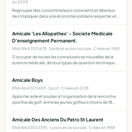
en 2009
Regrouper des consommateurs conscients et désireux
de s'impliquer dans une économie solidaire respecter et
faire respecter les principes de la Charte d'Alliance dont
les points principaux sont de soutenir selon les modali…
Amicale 'Les Allopathes' - Societe Medicale
D'enseignement Permanent.
RNA W643001678 · Santé et action sociale · Créée en 1985
S'occuper de toutes les connaissances nouvelles de la
science médicale, de tous types de question technique
de la pratique médicale et notamment d'hygiène
publique, de climatologie et thérapeutique thermale
Amicale Boys
s'occuper de t…
RNA W643011409 · Sport · Créée en 2018
Apporter aide et soutien à l'organisation de la rencontre
sportive de golf, entre les jeunes golfeurs (moins de 18
ans) représentants respectifs de leur pays, Espagne et
France
Amicale Des Anciens Du Patro St Laurent
RNA W643003395 · Loisirs et vie sociale · Créée en 1988