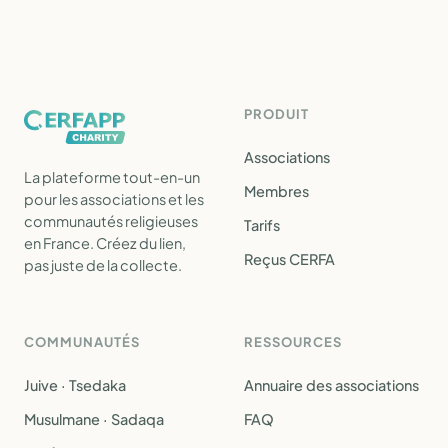
PRODUIT
Associations
La plateforme tout-en-un
Membres
pour les associations et les
communautés religieuses
Tarifs
en France. Créez du lien,
Reçus CERFA
pas juste de la collecte.
COMMUNAUTÉS
RESSOURCES
Juive · Tsedaka
Annuaire des associations
Musulmane · Sadaqa
FAQ