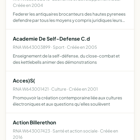
Créée en 2004
Federer les antiquaires brocanteurs des hautes pyrenees
defendre par tous les moyens y compris juridiques leurs
interets promouvoir organiser et participer a toute
manifestation
Academie De Self-Defense C.d
RNA W643003899 · Sport · Créée en 2005
Enseignement de la self-défense, du close-combat et
des kettlebells animer des démonstrations
Acces)S(
RNA W643001421 · Culture · Créée en 2001
Promouvoir la création contemporaine liée aux cultures
électroniques et aux questions qu'elles soulèvent
Action Billerethon
RNA W643007423 · Santé et action sociale · Créée en
2016