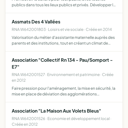
publics dans tous les lieux publics et privés. Développer la
créativité par des ateliers pédagogiques d'initiation aux
arts de la voix et du corps (expression vocale e…
Assmats Des 4 Vallées
RNA W642001803 · Loisirs et vie sociale · Créée en 2014
Valorisation du métier d'assistante maternelle auprès des
parents et des institutions, tout en créant un climat de
convivialité réalisation de projets ou d'actions diverses et
ponctuelles permettre aux assistantes materne…
Association "Collectif Rn 134 - Pau/Somport -
E7"
RNA W642001527 · Environnement et patrimoine · Créée
en 2012
Faire pression pour l'aménagement, la mise en sécurité, la
mise en place de déviation des agglomérations
traversées par la RN 134 entre Pau et le Somport
participer, être concerté lors des réunions de
Association "La Maison Aux Volets Bleus"
coordination au fur …
RNA W642001526 · Economie et développement local ·
Créée en 2012