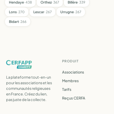
Hendaye
· 438
Orthez
· 367
Billère
· 339
Lons
· 270
Lescar
· 267
Urrugne
· 267
Bidart
· 266
PRODUIT
Associations
La plateforme tout-en-un
Membres
pour les associations et les
communautés religieuses
Tarifs
en France. Créez du lien,
Reçus CERFA
pas juste de la collecte.