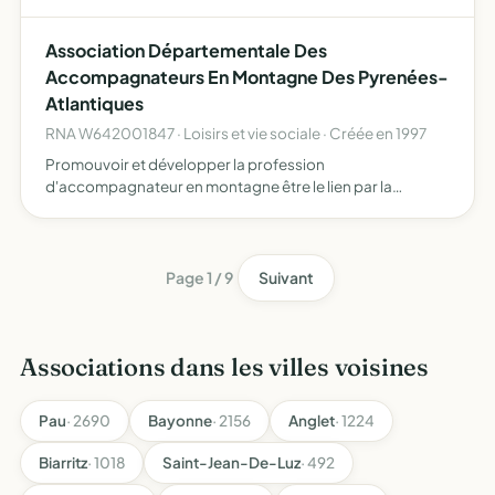
morale des élèves, et ce dans leur intérêt et celui des
familles, en préservant son indépendance par rapport à
Association Départementale Des
tout…
Accompagnateurs En Montagne Des Pyrenées-
Atlantiques
RNA W642001847 · Loisirs et vie sociale · Créée en 1997
Promouvoir et développer la profession
d'accompagnateur en montagne être le lien par la
connaissance entre les habitants et les hôtes de passage
et plus généralement rechercher et mettre en oeuvre tous
moyens susceptibles…
Page 1 / 9
Suivant
Associations dans les villes voisines
Pau
· 2690
Bayonne
· 2156
Anglet
· 1224
Biarritz
· 1018
Saint-Jean-De-Luz
· 492