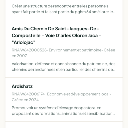
Créer une structure de rencontre entre les personnels
ayant fait partie et faisant partie du pghm 64 améliorer le
confort et la qualité de vie professionnelle et familiale
promouvoir l'action culturelle, sociale et sporti…
Amis Du Chemin De Saint-Jacques-De-
Compostelle - Voie D'arles Oloron Jaca -
"Arlolojac"
RNA W642000528 · Environnement et patrimoine · Créée
en 2007
Valorisation, défense et connaissance du patrimoine, des
chemins de randonnées et en particulier des chemins de
Saint Jacques par tous les moyens, y compris la gestion
d'un gîte d'accueil
Ardishatz
RNA W642006174 · Economie et développement local ·
Créée en 2024
Promouvoir un système d'élevage écopastoral en
proposant des formations, animations et sensibilisations
pour tous publics Développer, échanger, soutenir, toute
action de veille, recherche et développement de l'éco