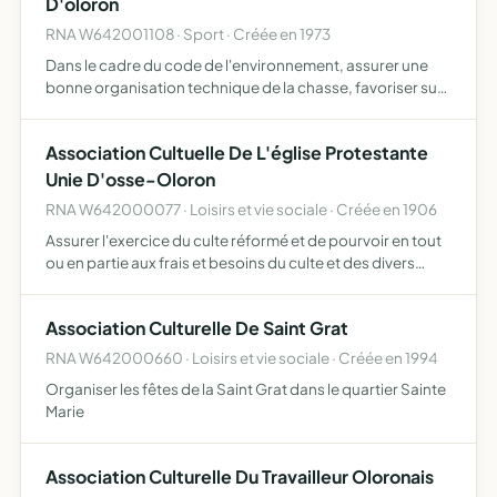
D'oloron
RNA W642001108 · Sport · Créée en 1973
Dans le cadre du code de l'environnement, assurer une
bonne organisation technique de la chasse, favoriser sur
son territoire le développement d un gibier et de la faune
sauvage dans le respect d'un véritable équilibre ag…
Association Cultuelle De L'église Protestante
Unie D'osse-Oloron
RNA W642000077 · Loisirs et vie sociale · Créée en 1906
Assurer l'exercice du culte réformé et de pourvoir en tout
ou en partie aux frais et besoins du culte et des divers
services et activités qui peuvent s'y rattacher. Sa
circonscription comprend le département des Pyrenees-
Association Culturelle De Saint Grat
…
RNA W642000660 · Loisirs et vie sociale · Créée en 1994
Organiser les fêtes de la Saint Grat dans le quartier Sainte
Marie
Association Culturelle Du Travailleur Oloronais