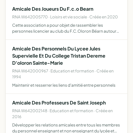
à la vie culturelle (billeterie pour des spectacles), …
Amicale Des Joueurs Du F.c.o Bearn
RNA W642005770 · Loisirs et vie sociale · Créée en 2020
Cette association a pour objet de rassembler les
personnes licencier au club du F.C.Oloron Béarn autour
d'évènements extra-sportif
Amicale Des Personnels Du Lycee Jules
Supervielle Et Du College Tristan Dereme
D'oloron Sainte-Marie
RNA W642000967 · Education et formation · Créée en
1994
Maintenir et resserrer les liens d'amitié entre personnels
Amicale Des Professeurs De Saint Joseph
RNA W642002148 · Education et formation · Créée en
2016
Développer les relations amicales entre tous les membres
du personnel enseignant et non enseignant du lycée et