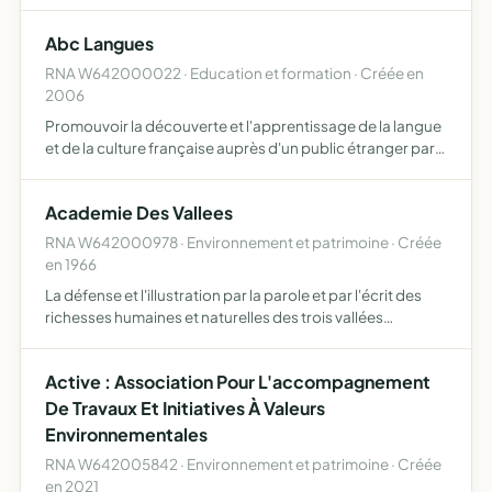
région d'Oloron-Sainte-Marie. Elle agit dans un esprit
permanent d'ouverture, et entend contribuer à…
Abc Langues
RNA W642000022 · Education et formation · Créée en
2006
Promouvoir la découverte et l'apprentissage de la langue
et de la culture française auprès d'un public étranger par
les techniques du FLE. Développer l'apprentissage des
langues étrangères par des cours et stages linguist…
Academie Des Vallees
RNA W642000978 · Environnement et patrimoine · Créée
en 1966
La défense et l'illustration par la parole et par l'écrit des
richesses humaines et naturelles des trois vallées
montagnardes du Béarn Ossau, Aspe et Barétous
(Pyrénées-Atlantique) ainisi que des autres vallées
Active : Association Pour L'accompagnement
béarnaises…
De Travaux Et Initiatives À Valeurs
Environnementales
RNA W642005842 · Environnement et patrimoine · Créée
en 2021