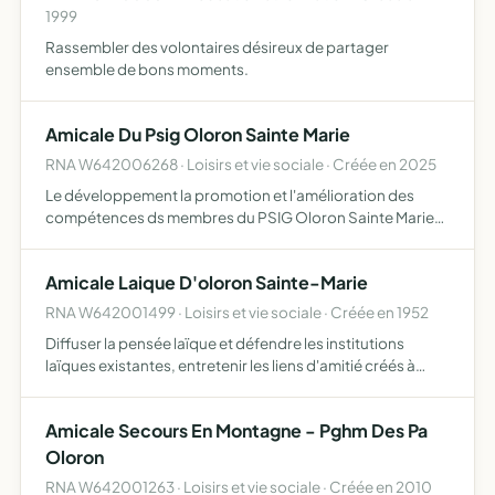
1999
Rassembler des volontaires désireux de partager
ensemble de bons moments.
Amicale Du Psig Oloron Sainte Marie
RNA W642006268 · Loisirs et vie sociale · Créée en 2025
Le développement la promotion et l'amélioration des
compétences ds membres du PSIG Oloron Sainte Marie
maintien des relations amicales entre ses membres, et
entre le psig Oloron et les entreprises civiles du secteur
Amicale Laique D'oloron Sainte-Marie
ainsi…
RNA W642001499 · Loisirs et vie sociale · Créée en 1952
Diffuser la pensée laïque et défendre les institutions
laïques existantes, entretenir les liens d'amitié créés à
l'école, établir un lien entre les familles et l'école afin de
permettre à celle-ci de remplir pleinement sa…
Amicale Secours En Montagne - Pghm Des Pa
Oloron
RNA W642001263 · Loisirs et vie sociale · Créée en 2010