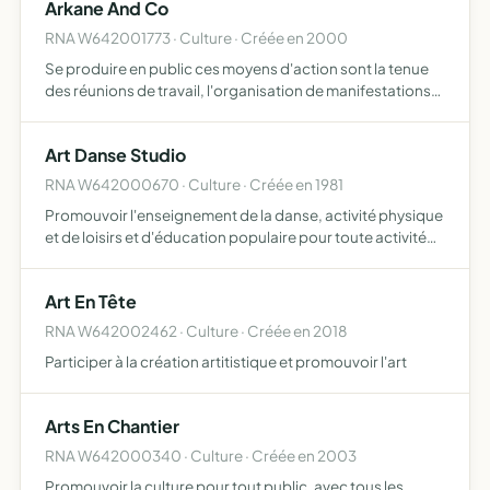
Arkane And Co
pastora…
RNA W642001773 · Culture · Créée en 2000
Se produire en public ces moyens d'action sont la tenue
des réunions de travail, l'organisation de manifestations
et toutes initiatives pouvant aider a la réalisation de l'objet
de l'association, les conférences
Art Danse Studio
RNA W642000670 · Culture · Créée en 1981
Promouvoir l'enseignement de la danse, activité physique
et de loisirs et d'éducation populaire pour toute activité
d'expression
Art En Tête
RNA W642002462 · Culture · Créée en 2018
Participer à la création artitistique et promouvoir l'art
Arts En Chantier
RNA W642000340 · Culture · Créée en 2003
Promouvoir la culture pour tout public, avec tous les