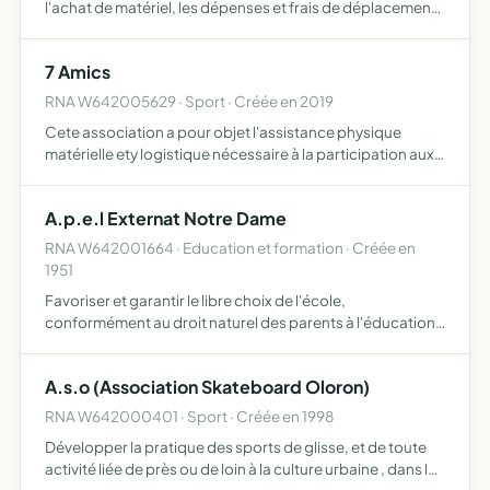
l'achat de matériel, les dépenses et frais de déplacement
et autres, nécessaires pour effectuer les saisons de rallye
automobile
7 Amics
RNA W642005629 · Sport · Créée en 2019
Cete association a pour objet l'assistance physique
matérielle ety logistique nécessaire à la participation aux
différents tounois de rugby à 7 en Europe
A.p.e.l Externat Notre Dame
RNA W642001664 · Education et formation · Créée en
1951
Favoriser et garantir le libre choix de l'école,
conformément au droit naturel des parents à l'éducation
et à l'instruction de leurs enfants, selon leur conscience
promouvoir le caractère propre de l'enseignement
A.s.o (Association Skateboard Oloron)
catholiq…
RNA W642000401 · Sport · Créée en 1998
Développer la pratique des sports de glisse, et de toute
activité liée de près ou de loin à la culture urbaine , dans la