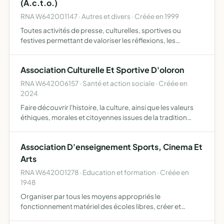
(A.c.t.o.)
RNA W642001147 · Autres et divers · Créée en 1999
Toutes activités de presse, culturelles, sportives ou
festives permettant de valoriser les réflexions, les
propositions, les actions des communistes et des
progressistes
Association Culturelle Et Sportive D'oloron
RNA W642006157 · Santé et action sociale · Créée en
2024
Faire découvrir l'histoire, la culture, ainsi que les valeurs
éthiques, morales et citoyennes issues de la tradition
musulmane, à travers notamment des échanges et des
rencontres favorisant le dialogue et le vivre-ensembl…
Association D'enseignement Sports, Cinema Et
Arts
RNA W642001278 · Education et formation · Créée en
1948
Organiser par tous les moyens appropriés le
fonctionnement matériel des écoles libres, créer et
entretenir les oeuves péri et post-scolaires (patronages,