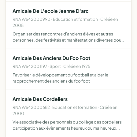
Amicale De L'ecole Jeanne D'arc
RNA W642000990 · Education et formation · Créée en
2008
Organiser des rencontres d'anciens élèves et autres
personnes, des festivités et manifestations diverses pour
soutenir, dynamiser et faire connaître l'école
Amicale Des Anciens Du Fco Foot
RNA W642001197 · Sport · Créée en 1975
Favoriser le développement du football et aider le
rapprochement des anciens du fco foot
Amicale Des Cordeliers
RNA W642000682 · Education et formation · Créée en
2000
Vie associative des personnels du collège des cordeliers
participation aux évènements heureux ou malheureux,
organisation de repas, excursions, voyages, participation