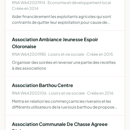
RNA W642001914 · Economie et développement local ·
Créée en 2014
Aider financièrement les exploitants agricoles qui sont
contraints de quitter leur exploitation pour cause de
maladie-accident-décès et qui font appel au service de
remplacement
Association Ambiance Jeunesse Espoir
Oloronaise
RNA W642001985 · Loisirs et vie sociale · Créée en 2015
Organiser des soirées et reverser une partie des recettes
à des associations
Association Barthou Centre
RNA W642002106 · Loisirs et vie sociale · Créée en 2016
Mettre en relation les commerçcants les riverains et les
différents utilisateurs de la rue louis barthou de proposer
des animations et activités pour dunamiser son attrait
redynamiser la rue via des actions commerciales c…
Association Communale De Chasse Agreee