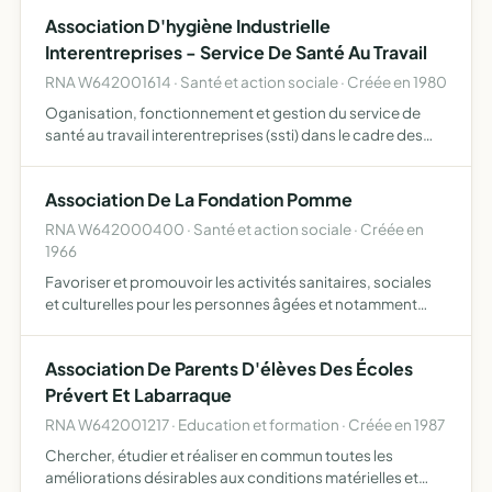
sociétés sportives, cliques, spectacles, etc..) recruter les
Association D'hygiène Industrielle
direct…
Interentreprises - Service De Santé Au Travail
RNA W642001614 · Santé et action sociale · Créée en 1980
Oganisation, fonctionnement et gestion du service de
santé au travail interentreprises (ssti) dans le cadre des
dispositions législatives et règlementaires en vigueur
avec pour finalité d'éviter toute altération de la san…
Association De La Fondation Pomme
RNA W642000400 · Santé et action sociale · Créée en
1966
Favoriser et promouvoir les activités sanitaires, sociales
et culturelles pour les personnes âgées et notamment
d'assurer la gestion de l'immeuble fondation Pommé,
maison de retraite pour personnes âgées ou tout autre
Association De Parents D'élèves Des Écoles
imm…
Prévert Et Labarraque
RNA W642001217 · Education et formation · Créée en 1987
Chercher, étudier et réaliser en commun toutes les
améliorations désirables aux conditions matérielles et