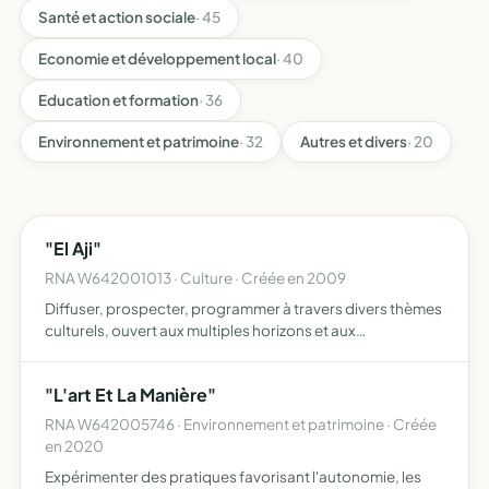
Santé et action sociale
· 45
Economie et développement local
· 40
Education et formation
· 36
Environnement et patrimoine
· 32
Autres et divers
· 20
"El Aji"
RNA W642001013 · Culture · Créée en 2009
Diffuser, prospecter, programmer à travers divers thèmes
culturels, ouvert aux multiples horizons et aux
spontanéités de chacun(e) un lieu d'aide accueillant,
approprié à la communication, ou la libre expression sera
"L'art Et La Manière"
part…
RNA W642005746 · Environnement et patrimoine · Créée
en 2020
Expérimenter des pratiques favorisant l'autonomie, les