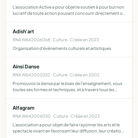
L'association Active a pour objet le soutien à pour but non
lucratif de toute action pouvant concourir directement ou
indirectement à la protection des milieux naturels des sols
de l'air de l'eau de la flore de la faune e…
Adish'art
RNA W642006068 · Culture · Créée en 2023
Organisation d'évènements culturels et artistiques
Ainsi Danse
RNA W642000252 · Culture · Créée en 2002
Promouvoir la danse par le biais de l'enseignement, sous
toutes ses formes et techniques, et à travers tous les
autres moyens susceptibles de concourir à la réalisation
de ce projet.
Alfagram
RNA W642006050 · Culture · Créée en 2023
L'association a pour objet de faire rayonner les arts et le
spectacle vivant en favorisant leur diffusion, leur création,
leur découverte et leur développement