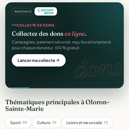
ANNONCE
COLLECTE DE DONS
Collectez des dons
en ligne
.
Campagnes, paiement sécurisé, reçu fiscal instantané
pour chaque donateur. 100 % gratuit.
dons.
Lancer ma collecte
Thématiques principales à Oloron-
Sainte-Marie
Sport
· 99
Culture
· 79
Loisirs et vie sociale
· 73