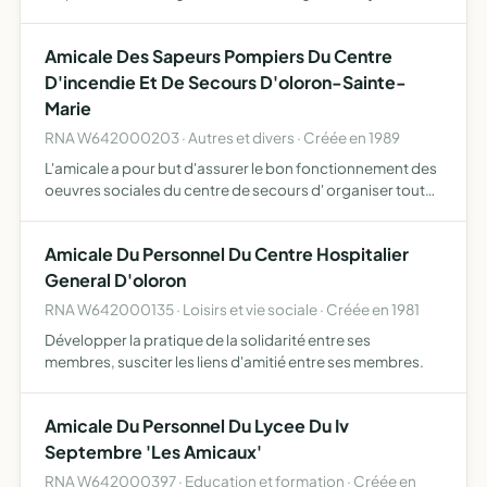
collège Saint Joseph
Amicale Des Sapeurs Pompiers Du Centre
D'incendie Et De Secours D'oloron-Sainte-
Marie
RNA W642000203 · Autres et divers · Créée en 1989
L'amicale a pour but d'assurer le bon fonctionnement des
oeuvres sociales du centre de secours d' organiser toutes
manifestations et distractions collectives de loisir
entretenant des liens d'amitié la pratique de tous le…
Amicale Du Personnel Du Centre Hospitalier
General D'oloron
RNA W642000135 · Loisirs et vie sociale · Créée en 1981
Développer la pratique de la solidarité entre ses
membres, susciter les liens d'amitié entre ses membres.
Amicale Du Personnel Du Lycee Du Iv
Septembre 'Les Amicaux'
RNA W642000397 · Education et formation · Créée en