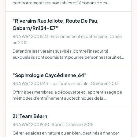
comportements responsables et l'économie des
ressources naturelles, l'association l art et la manière a
pour vocation l'apprentissage pour tou te s par une
"Riverains Rue Jeliote, Route De Pau,
approche d…
Gabarn/Rn134-E7"
RNA W642001523 · Environnement et patrimoine · Créée
en 2012
Défendre les riverains susvisés, contre l'insécurité
auxquels ils sont soumis tant pour les personnes (bruit et
vitesse) que des biens (vibrations) face à un trafic avéré de
12000 véhicules jour dont 600 à 800 poids lourd…
"Sophrologie Caycédienne.64"
RNA W642001743 · Loisirs et vie sociale · Créée en 2013
Offrir à ses membres la découverte et l'apprentissage de
méthodes d'entraînement aux techniques de la
sophrologie caycédienne la pratique de la sophrologie
caycédienne, basée sur des techniques de relaxation et
2Jl Team Béarn
d'activati…
RNA W642001940 · Sport · Créée en 2015
Gérer les aides en nature ou en bien, destinés à financer