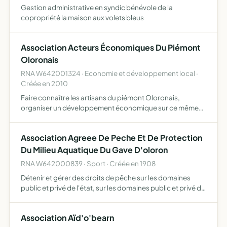
Gestion administrative en syndic bénévole de la
copropriété la maison aux volets bleus
Association Acteurs Économiques Du Piémont
Oloronais
RNA W642001324 · Economie et développement local ·
Créée en 2010
Faire connaître les artisans du piémont Oloronais,
organiser un développement économique sur ce même
territoire, venir en aide auprès des artisans sur des
questions juridiques, législatives et économiques
Association Agreee De Peche Et De Protection
Du Milieu Aquatique Du Gave D'oloron
RNA W642000839 · Sport · Créée en 1908
Détenir et gérer des droits de pêche sur les domaines
public et privé de l'état, sur les domaines public et privé de
collectivités locales, sur les domaines privés de
propriétaires, sur ses propres propriétés participer a…
Association Aïd'o'bearn