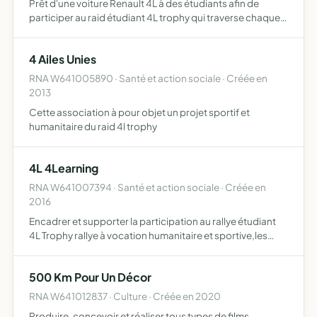
Prêt d'une voiture Renault 4L à des étudiants afin de
participer au raid étudiant 4L trophy qui traverse chaque
année en février l'Espagne et le Maroc il s'agit d'une
course automobile à but sportif, culturel et humanitai…
4 Ailes Unies
RNA W641005890 · Santé et action sociale · Créée en
2013
Cette association à pour objet un projet sportif et
humanitaire du raid 4l trophy
4L 4Learning
RNA W641007394 · Santé et action sociale · Créée en
2016
Encadrer et supporter la participation au rallye étudiant
4L Trophy rallye à vocation humanitaire et sportive,les
membres de l'association Euskatrelle transporteront à
bord de leur véhicule du matériel scolaire (cahiers, …
500 Km Pour Un Décor
RNA W641012837 · Culture · Créée en 2020
Produire, concevoir et réaliser tous types de films,