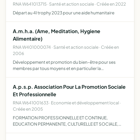
RNA W641013715 · Santé et action sociale · Créée en 2022
Départ au 4l trophy 2023 pour une aide humanitaire
A.m.h.a. (Ame, Meditation, Hygiene
Alimentaire)
RNA W401000074 · Santé et action sociale · Créée en
2006
Développement et promotion du bien-être pour ses
membres par tous moyens et en particulier la
naturopathie, l'utilisation de la gennothérapie et de
produits naturels et le reiki.
A.p.s.p. Association Pour La Promotion Sociale
Et Professionnelle
RNA W641001633 · Economie et développement local ·
Créée en 2005
FORMATION PROFESSIONNELLE ET CONTINUE,
EDUCATION PERMANENTE, CULTURELLE ET SOCIALE,
LIEU D'ACTIVITES, D'ECHANGES ET DE SERVICES POUR
L'ENSEMBLE DES ACTEURS CONCERNES PAR LES