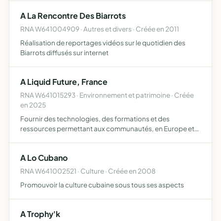
commerçants ambulants d'autre part
A La Rencontre Des Biarrots
RNA W641004909 · Autres et divers · Créée en 2011
Réalisation de reportages vidéos sur le quotidien des
Biarrots diffusés sur internet
A Liquid Future, France
RNA W641015293 · Environnement et patrimoine · Créée
en 2025
Fournir des technologies, des formations et des
ressources permettant aux communautés, en Europe et
dans le monde, de mieux comprendre, protéger et gérer
de manière durable nos océans
A Lo Cubano
RNA W641002521 · Culture · Créée en 2008
Promouvoir la culture cubaine sous tous ses aspects
A Trophy'k