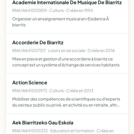
Academie Internationale De Musique De Biarritz
de…
RNA W641002874 · Culture · Créée en 1994
Organiser un enseignement musical en rEsidence Â
biarritz.
Accorderie De Biarritz
RNA W641007317 · Loisirs et vie sociale · Créée en 2016
Mise en place et gestion d'une accorderie à biarritz ce
concept est un système d'échange de services habitants
Action Science
RNA W641005973 · Culture · Créée en 2013
Mobiliser des compétences de scientifiques ou d'experts
du secteur public ou privé, en activité ou en retraite, afin
de promouvoir et développer la culture scientifique et
technique et d'éveiller la curiosité scientifique…
Aek Biarritzeko Gau Eskola
RNA W641000232 · Education et formation · Créée en