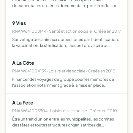
documentaires ou séries documentaire pour la diffusion
audiovisuelle ou cinématographique, ainsi que toutes
autres activités pouvant faciliter l'accomplissement de
9 Vies
cet …
RNA W641008144 · Santé et action sociale · Créée en 2017
Sauvetage des animaux domestiques par l'identification,
la vaccination, la stérilisation, l'accueil provisoire ou
définitif en famille d'accueil, la diffusion d'annonces
d'adoption, la lutte contre l'abandon, le combat de…
A La Côte
RNA W641004139 · Loisirs et vie sociale · Créée en 2010
Financer des voyages de groupe pour les membres de
l'association notamment grâce à la mise en place
d'évènements conviviaux et à la vente de produits textiles
et dérivés
A La Fete
RNA W641003904 · Loisirs et vie sociale · Créée en 2010
Être un trait d'union entre les municipalités, les comités
des fêtes et toutes structures organisatrices de
manifestations à caractère festif d'une part et les