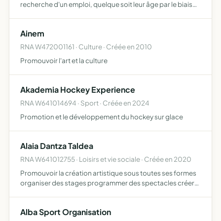
recherche d'un emploi, quelque soit leur âge par le biais
de formations destinées à aider les candidats à préparer
et réussir leurs entretiens d'embauche ainsi que pl…
Ainem
RNA W472001161 · Culture · Créée en 2010
Promouvoir l'art et la culture
Akademia Hockey Experience
RNA W641014694 · Sport · Créée en 2024
Promotion et le développement du hockey sur glace
Alaia Dantza Taldea
RNA W641012755 · Loisirs et vie sociale · Créée en 2020
Promouvoir la création artistique sous toutes ses formes
organiser des stages programmer des spectacles créer
des soirées évènementielles vendre des accessoires et
produits dérivés
Alba Sport Organisation