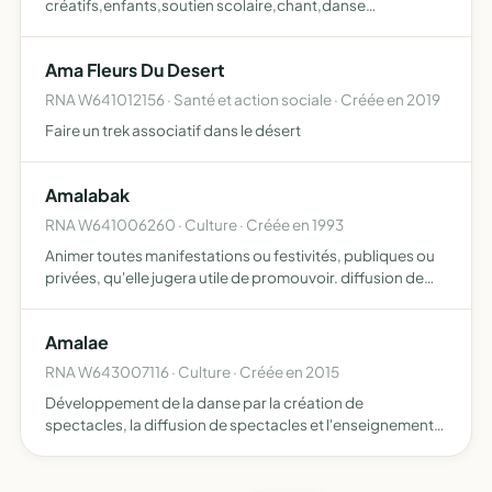
créatifs,enfants,soutien scolaire,chant,danse
théâtre,arts plastiques,club cinéma,club lecture
adolescents chant,danse,théâtre,arts plastiques,club
Ama Fleurs Du Desert
cinéma,club d'échecs conférences,…
RNA W641012156 · Santé et action sociale · Créée en 2019
Faire un trek associatif dans le désert
Amalabak
RNA W641006260 · Culture · Créée en 1993
Animer toutes manifestations ou festivités, publiques ou
privées, qu'elle jugera utile de promouvoir. diffusion de
danses individuelles ou collectives, musique, chorale ou
instrumentale, représentant les diverses cultures…
Amalae
RNA W643007116 · Culture · Créée en 2015
Développement de la danse par la création de
spectacles, la diffusion de spectacles et l'enseignement
de la danse en mettant à disposition, contre
rémunération, des professeurs diplômés d'Etat