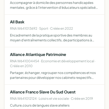
Accompagner à domicile des personnes handicapées
mentales, grâce à l'intervention d'éducateurs spécialisés
travaillant en réseau avec les familles et d'autres
professionnels, par le biais de la mise en place d'un
All Bask
service …
RNA W641013692 · Sport · Créée en 2022
Encadrement de la pratique sportive des membres au
moyen d'entraînements collectifs, de participations à
diverses compétitions, et toute autre action utile à cette
fin organisation d'évènements et de compétitions en lien
Alliance Atlantique Patrimoine
…
RNA W641004454 · Economie et développement local ·
Créée en 2010
Partager, échanger, regrouper nos compétences et nos
partenaires pour développer nos cabinets respectifs
dans les meilleures conditions
Alliance Franco Slave Du Sud Ouest
RNA W641012124 · Loisirs et vie sociale · Créée en 2019
Culture,cours de langues slave ateliers