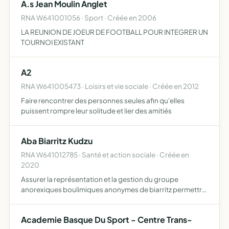
A.s Jean Moulin Anglet
POLITIQUES DE DEVELOPPEMENT LOCAL
RNA W641001056 · Sport · Créée en 2006
LA REUNION DE JOEUR DE FOOTBALL POUR INTEGRER UN
TOURNOI EXISTANT
A2
RNA W641005473 · Loisirs et vie sociale · Créée en 2012
Faire rencontrer des personnes seules afin qu'elles
puissent rompre leur solitude et lier des amitiés
Aba Biarritz Kudzu
RNA W641012785 · Santé et action sociale · Créée en
2020
Assurer la représentation et la gestion du groupe
anorexiques boulimiques anonymes de biarritz permettre
à ses membres de demeurer sobres et d'aider d'autres
anorexique et boulimiques à le devenir
Academie Basque Du Sport - Centre Trans-