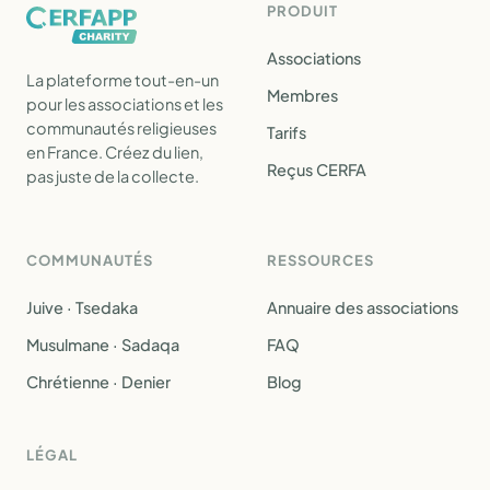
PRODUIT
Associations
La plateforme tout-en-un
Membres
pour les associations et les
communautés religieuses
Tarifs
en France. Créez du lien,
Reçus CERFA
pas juste de la collecte.
COMMUNAUTÉS
RESSOURCES
Juive · Tsedaka
Annuaire des associations
Musulmane · Sadaqa
FAQ
Chrétienne · Denier
Blog
LÉGAL