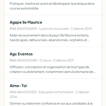
Pratiquer, mettre en avant et développer la pratique de la
course automobile
Agape Ile Maurice
RNA W641006692 · Loisirs et vie sociale · Créée en 2014
Aider exclusivement dans le pays l'Ile Maurice enfants
handicapés, défavorisés, abandonnés, orphelins et
adultes handicapés ou dans une grande précarité
Agc Eventos
RNA W643004891 · Culture · Créée en 2011
Diffusion, conception et organisation de tout type de
création ou évènement, notamment dans le domaine de la
musique viviante, le théâtre, la danse, sous forme de
concert, spectacles vivants et rencontres autour de la
Aime-Toi
gas…
RNA W641007557 · Education et formation · Créée en
2016
Donner ou redonner confiance en soi aux candidats à la