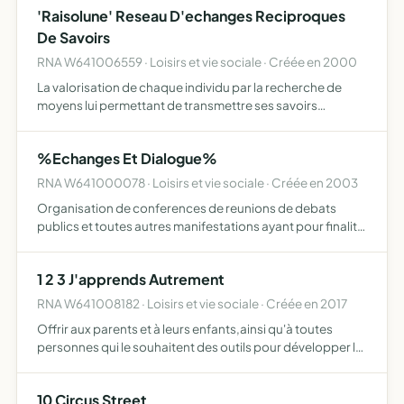
'Raisolune' Reseau D'echanges Reciproques
activites educative…
De Savoirs
RNA W641006559 · Loisirs et vie sociale · Créée en 2000
La valorisation de chaque individu par la recherche de
moyens lui permettant de transmettre ses savoirs
d'acquérrir des savoirs dans un échange réciproque
(savoirs intellectuels, savoirs manuels, savoir faires,
%Echanges Et Dialogue%
savoirs is…
RNA W641000078 · Loisirs et vie sociale · Créée en 2003
Organisation de conferences de reunions de debats
publics et toutes autres manifestations ayant pour finalite
developper les echanges l'information la communication
la reflexion et la mise en oeuvre d'actions
1 2 3 J'apprends Autrement
RNA W641008182 · Loisirs et vie sociale · Créée en 2017
Offrir aux parents et à leurs enfants,ainsi qu'à toutes
personnes qui le souhaitent des outils pour développer la
confiance en soi,des méthodes de travail efficaces,de
l'autonomie et une meilleure connaissance de son fonc…
10 Circus Street