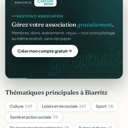
ANNONCE
GESTION D'ASSOCIATION
Gérez votre association
gratuitement
.
Membres, dons, événements, reçus — tout votre pilotage
au même endroit, sans rien payer.
gratuit.
Créer mon compte gratuit
Thématiques principales à Biarritz
Culture
· 249
Loisirs et vie sociale
· 247
Sport
· 176
Santé et action sociale
· 113
Environnement et patrimoine
· 68
Autres et divers
· 61