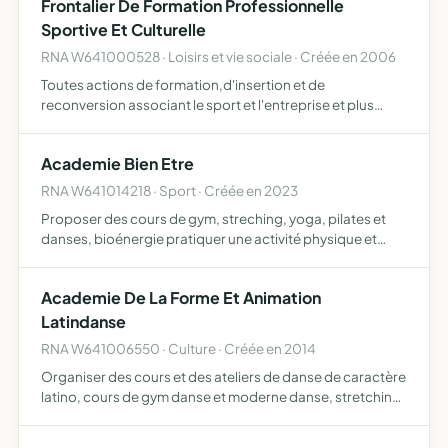
Frontalier De Formation Professionnelle
Sportive Et Culturelle
RNA W641000528 · Loisirs et vie sociale · Créée en 2006
Toutes actions de formation,d'insertion et de
reconversion associant le sport et l'entreprise et plus
particulièrement,la formation initiale
scolaire(diplômante,secondaire ou
Academie Bien Etre
supérieure),professionnelle(technologique et q…
RNA W641014218 · Sport · Créée en 2023
Proposer des cours de gym, streching, yoga, pilates et
danses, bioénergie pratiquer une activité physique et
culturelle
Academie De La Forme Et Animation
Latindanse
RNA W641006550 · Culture · Créée en 2014
Organiser des cours et des ateliers de danse de caractère
latino, cours de gym danse et moderne danse, stretching
musique atelier de langue espagnole, animation et
formation pour devenir coach animateur en gym danse et