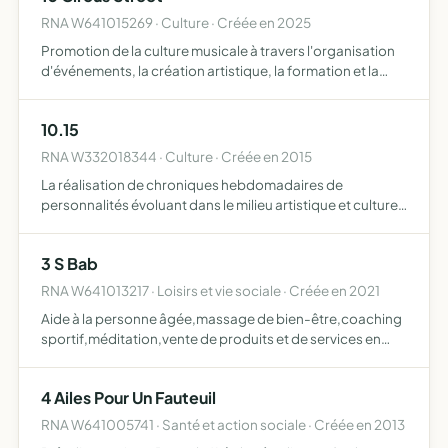
RNA W641015269 · Culture · Créée en 2025
Promotion de la culture musicale à travers l'organisation
d'événements, la création artistique, la formation et la
diffusion des oeuvres de ses membres
10.15
RNA W332018344 · Culture · Créée en 2015
La réalisation de chroniques hebdomadaires de
personnalités évoluant dans le milieu artistique et culturel
international, par une approche éditoriale authentique et
singulière, mêlant photo reportage et interview, en expl…
3 S Bab
RNA W641013217 · Loisirs et vie sociale · Créée en 2021
Aide à la personne âgée,massage de bien-être,coaching
sportif,méditation,vente de produits et de services en
relation avec le bien-être sorties organisées
4 Ailes Pour Un Fauteuil
RNA W641005741 · Santé et action sociale · Créée en 2013