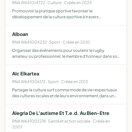
RNA W641014722 · Culture · Créée en 2024
Promouvoir la pratique sportive favoriser le
développement de la culture sportive à travers
l'organisation de manifestations et d'événements sportifs
encourager l'accès à des activités culturelles et
Alboan
artistiques notamment…
RNA W641004232 · Sport · Créée en 2010
Organiser des événements pour soutenir le rugby
amateur ou professionnel, le membre d'honneur dans son
action caritative
Alc Elkartea
RNA W641006172 · Sport · Créée en 2013
Partager la culture surf comme mode de vie respectueux
des cultures locales et de leurs environnement,dans un
esprit convivial et intergénérationnel
Alegria De L'autisme Et T.e.d. Au Bien-Etre
RNA W641002218 · Santé et action sociale · Créée en
2007