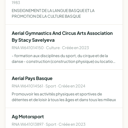
1983
ENSEIGNEMENT DE LA LANGUE BASQUE ET LA
PROMOTION DE LA CULTURE BASQUE
Aerial Gymnastics And Circus Arts Association
By Stacy Savelyeva
RNA W641014150 · Culture · Créée en 2023
- formation aux disciplines du sport, du cirque et de la
danse - construction (construction physique) ou location
de locaux scolaires - doter l'école d'équipements
spéciaux - construction ou location d'un micro hôtel -
Aerial Pays Basque
co…
RNA W641014561 · Sport · Créée en 2024
Promouvoir les activités physiques et sportives de
détentes et de loisir à tous les âges et dans tous les milieux
Ag Motorsport
RNA W641013897 · Sport · Créée en 2023