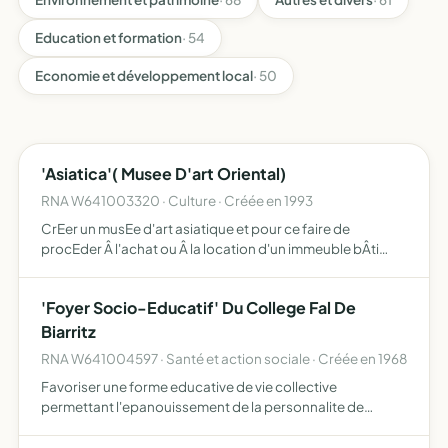
Education et formation
· 54
Economie et développement local
· 50
'Asiatica'( Musee D'art Oriental)
RNA W641003320 · Culture · Créée en 1993
CrEer un musEe d'art asiatique et pour ce faire de
procEder Â l'achat ou Â la location d'un immeuble bÂti
idoine ou d'un terrain nu et construction d'un immeuble
conforme Â sa destination exclusive de musEe et ce en
'Foyer Socio-Educatif' Du College Fal De
vue q…
Biarritz
RNA W641004597 · Santé et action sociale · Créée en 1968
Favoriser une forme educative de vie collective
permettant l'epanouissement de la personnalite de
chacun. en consequence, il doit promouvoir, animer,
coordonner et aider y compris financièrement toutes