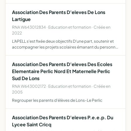
essentiellement d'une entrée, d'un escalier desservent les
étages, un escalier desservant le sous-sol, le passage
Association Des Parents D'eleves De Lons
commun des vé…
Lartigue
RNA W643012834 · Education et formation · Créée en
2022
L'APELL s'est fixée deux objectifs D'une part, soutenir et
accompagner les projets scolaires émanant du personnel
de direction et du personnel enseignant par le biais d'une
contribution financière ou matérielle à l'école …
Association Des Parents D'eleves Des Ecoles
Elementaire Perlic Nord Et Maternelle Perlic
Sud De Lons
RNA W643002172 · Education et formation · Créée en
2005
Regrouper les parents d'élèves de Lons-Le Perlic
Association Des Parents D'eleves P.e.e.p. Du
Lycee Saint Cricq