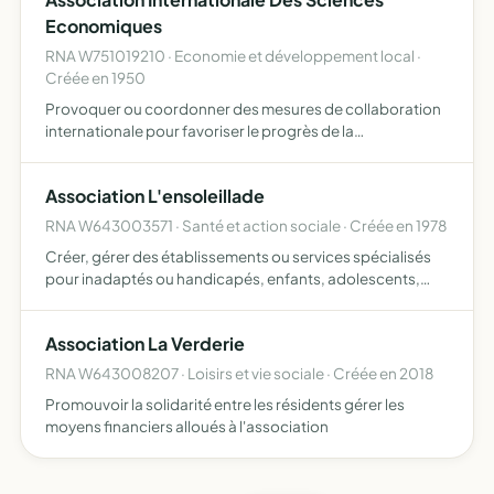
Economiques
RNA W751019210 · Economie et développement local ·
Créée en 1950
Provoquer ou coordonner des mesures de collaboration
internationale pour favoriser le progrès de la
connaissance économique et notamment établir et
développer des contacts personnels entre économistes
Association L'ensoleillade
de pays différents e…
RNA W643003571 · Santé et action sociale · Créée en 1978
Créer, gérer des établissements ou services spécialisés
pour inadaptés ou handicapés, enfants, adolescents,
adultes, 3ème âge, tendant à l'éducation, la rééducation,
l'adaptation, la formation professionnelle, la mise au …
Association La Verderie
RNA W643008207 · Loisirs et vie sociale · Créée en 2018
Promouvoir la solidarité entre les résidents gérer les
moyens financiers alloués à l'association