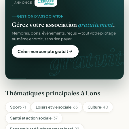
ANNONCE
GESTION D'ASSOCIATION
Gérez votre association
gratuitement
.
Membres, dons, événements, reçus — tout votre pilotage
au même endroit, sans rien payer.
gratuit.
Créer mon compte gratuit
Thématiques principales à Lons
Sport
· 71
Loisirs et vie sociale
· 63
Culture
· 40
Santé et action sociale
· 37
Economie et développement local
· 22