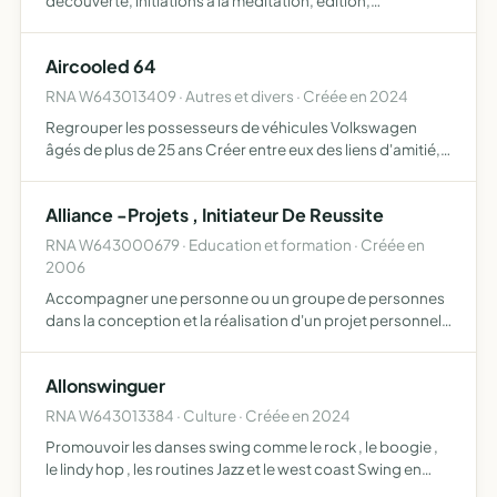
découverte, initiations à la méditation, édition,
publications, conférences, événements, médias, etc
Organisation, promotion, diffusion de la pratique de
Aircooled 64
l'aïcora t…
RNA W643013409 · Autres et divers · Créée en 2024
Regrouper les possesseurs de véhicules Volkswagen
âgés de plus de 25 ans Créer entre eux des liens d'amitié,
de solidarité et d'entraide, Organiser des réunions
d'information, Organiser des évènements avec animation
Alliance -Projets , Initiateur De Reussite
RNA W643000679 · Education et formation · Créée en
2006
Accompagner une personne ou un groupe de personnes
dans la conception et la réalisation d'un projet personnel
qu'il soit économique, social ou culturel (unmême projet
pourra réunir deux natures différentes, social et cult…
Allonswinguer
RNA W643013384 · Culture · Créée en 2024
Promouvoir les danses swing comme le rock , le boogie ,
le lindy hop , les routines Jazz et le west coast Swing en
proposant des cours de danse en couple à ses adhérents