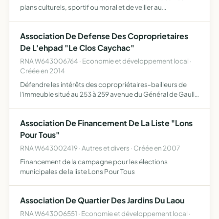
plans culturels, sportif ou moral et de veiller au
développement harmonieux de l'ensemble du quartier
Association De Defense Des Coproprietaires
De L'ehpad "Le Clos Caychac"
RNA W643006764 · Economie et développement local ·
Créée en 2014
Défendre les intérêts des copropriétaires-bailleurs de
l'immeuble situé au 253 à 259 avenue du Général de Gaulle
33290 Blanquefort où est exploité un établissement pour
personne âgées dépendantes (EHPAD) dénommé Le Clos
Association De Financement De La Liste "Lons
C…
Pour Tous"
RNA W643002419 · Autres et divers · Créée en 2007
Financement de la campagne pour les élections
municipales de la liste Lons Pour Tous
Association De Quartier Des Jardins Du Laou
RNA W643006551 · Economie et développement local ·