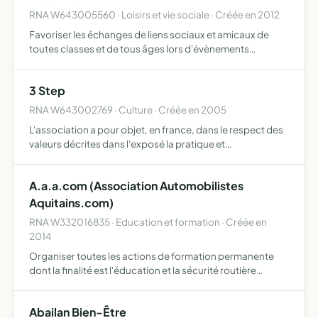
RNA W643005560 · Loisirs et vie sociale · Créée en 2012
Favoriser les échanges de liens sociaux et amicaux de
toutes classes et de tous âges lors d'évènements
dynamiques et originaux
3 Step
RNA W643002769 · Culture · Créée en 2005
L'association a pour objet, en france, dans le respect des
valeurs décrites dans l'exposé la pratique et
l'enseignement de la danse l'organisation de stages,
soirées, week-ends, voyages et manifestations ayant
A.a.a.com (Association Automobilistes
pour thème …
Aquitains.com)
RNA W332016835 · Education et formation · Créée en
2014
Organiser toutes les actions de formation permanente
dont la finalité est l'éducation et la sécurité routière
organiser des stages de sensibilisation des conducteurs
responsables d'infractions
Abailan Bien-Être