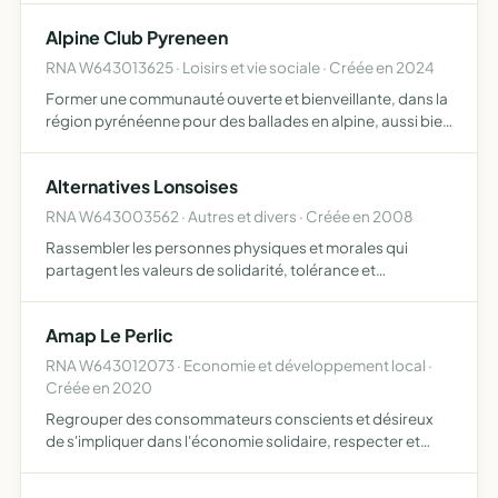
l'association pourra proposer des stages, organiser…
Alpine Club Pyreneen
RNA W643013625 · Loisirs et vie sociale · Créée en 2024
Former une communauté ouverte et bienveillante, dans la
région pyrénéenne pour des ballades en alpine, aussi bien
sportives, circuits, que culturelles dans le respect de tout
un chacun, des réglementations et des usagers …
Alternatives Lonsoises
RNA W643003562 · Autres et divers · Créée en 2008
Rassembler les personnes physiques et morales qui
partagent les valeurs de solidarité, tolérance et
humanisme, engager des réflexions thématiques sur
l'avenir de notre commune, travailler sur des projets
Amap Le Perlic
communaux et inte…
RNA W643012073 · Economie et développement local ·
Créée en 2020
Regrouper des consommateurs conscients et désireux
de s'impliquer dans l'économie solidaire, respecter et
faire respecter les principes de la Charte d'Alliance
Provence dont les points sont soutenir selon des