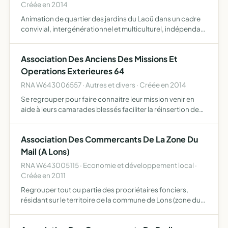
Créée en 2014
Animation de quartier des jardins du Laoü dans un cadre
convivial, intergénérationnel et multiculturel, indépendant
de toute préoccupation politique, religieuse ou
philosophique
Association Des Anciens Des Missions Et
Operations Exterieures 64
RNA W643006557 · Autres et divers · Créée en 2014
Se regrouper pour faire connaitre leur mission venir en
aide à leurs camarades blessés faciliter la réinsertion de
leurs camarades (emploi, logement, moral) oeuvrer pour
l'obtention d'une carte et d'un statut d'ancien com…
Association Des Commercants De La Zone Du
Mail (A Lons)
RNA W643005115 · Economie et développement local ·
Créée en 2011
Regrouper tout ou partie des propriétaires fonciers,
résidant sur le territoire de la commune de Lons (zone du
Mail) et, ou, des commerçants, exploitant sur le territoire
de la commune de Lons (zone du Mail) favoriser, dé…