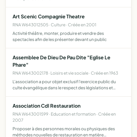
Art Scenic Compagnie Theatre
RNA W643012505 · Culture · Créée en 2001
Activité théâtre, monter, produire et vendre des
spectacles afin de les présenter devant un public
Assemblee De Dieu De Pau Dite "Eglise Le
Phare"
RNA W643002178 · Loisirs et vie sociale · Créée en 1963
L'association a pour objet exclusif l'exercice public du
culte évangélique dans le respect des législations et
réglementations en vigueur et de la confession de foi de
l'union nationale des assemblées de dieu de france (u…
Association Cdl Restauration
RNA W643001599 · Education et formation · Créée en
2007
Proposer à des personnes morales ou physiques des
méthodes nouvelles de restauration en matière