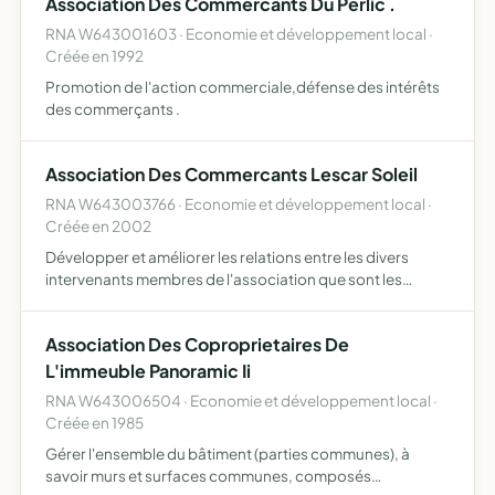
Association Des Commercants Du Perlic .
RNA W643001603 · Economie et développement local ·
Créée en 1992
Promotion de l'action commerciale,défense des intérêts
des commerçants .
Association Des Commercants Lescar Soleil
RNA W643003766 · Economie et développement local ·
Créée en 2002
Développer et améliorer les relations entre les divers
intervenants membres de l'association que sont les
commerçants, les prestataires de services, les
représentants de l'Etat, les collectivités territoriales, les
Association Des Coproprietaires De
associ…
L'immeuble Panoramic Ii
RNA W643006504 · Economie et développement local ·
Créée en 1985
Gérer l'ensemble du bâtiment (parties communes), à
savoir murs et surfaces communes, composés