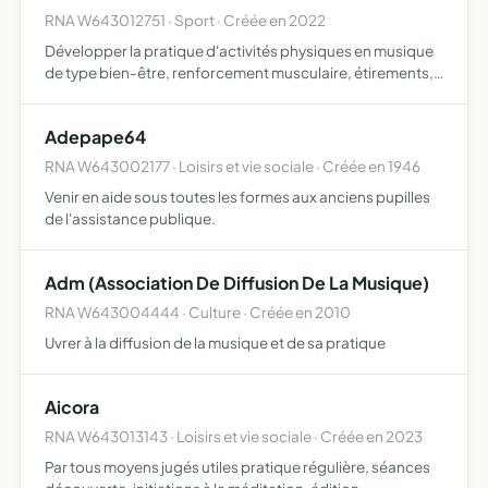
RNA W643012751 · Sport · Créée en 2022
Développer la pratique d'activités physiques en musique
de type bien-être, renforcement musculaire, étirements,
danse loisir et de créer des liens d'amitié et de partage
entre ses membres
Adepape64
RNA W643002177 · Loisirs et vie sociale · Créée en 1946
Venir en aide sous toutes les formes aux anciens pupilles
de l'assistance publique.
Adm (Association De Diffusion De La Musique)
RNA W643004444 · Culture · Créée en 2010
Uvrer à la diffusion de la musique et de sa pratique
Aicora
RNA W643013143 · Loisirs et vie sociale · Créée en 2023
Par tous moyens jugés utiles pratique régulière, séances