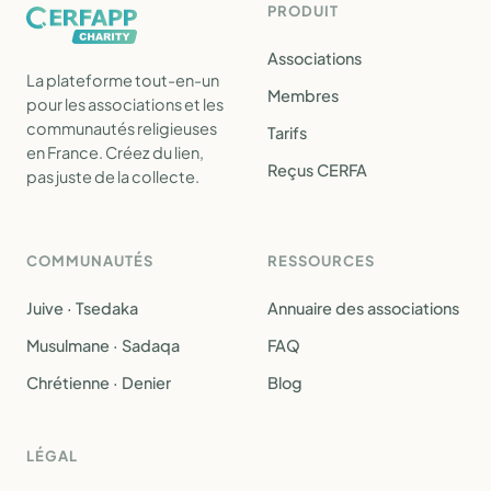
PRODUIT
Associations
La plateforme tout-en-un
Membres
pour les associations et les
communautés religieuses
Tarifs
en France. Créez du lien,
Reçus CERFA
pas juste de la collecte.
COMMUNAUTÉS
RESSOURCES
Juive · Tsedaka
Annuaire des associations
Musulmane · Sadaqa
FAQ
Chrétienne · Denier
Blog
LÉGAL