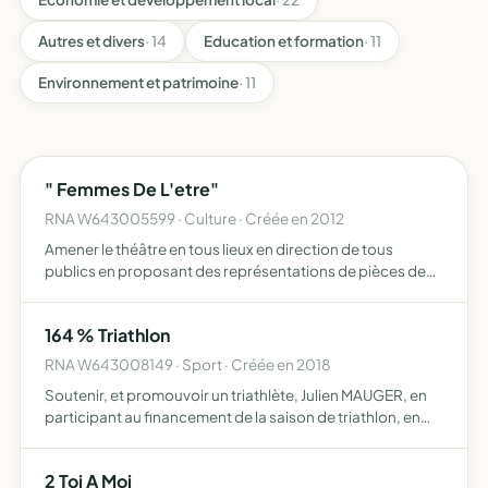
Autres et divers
· 14
Education et formation
· 11
Environnement et patrimoine
· 11
" Femmes De L'etre"
RNA W643005599 · Culture · Créée en 2012
Amener le théâtre en tous lieux en direction de tous
publics en proposant des représentations de pièces de
théâtre, en version intégrale ou sous forme de quelques
fragments à partir de divers répertoires en langue
164 % Triathlon
françai…
RNA W643008149 · Sport · Créée en 2018
Soutenir, et promouvoir un triathlète, Julien MAUGER, en
participant au financement de la saison de triathlon, en
assurant la communication auprès des membres de
l'association et une aide aux frais de fonctionnement
2 Toi A Moi