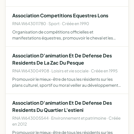
d'utilisation des produits que de fabrication de plats à
travers une initiation sous forme de stages
Association Competitions Equestres Lons
RNA W643011780 · Sport · Créée en 1990
Organisation de compétitions officielles et
manifestations équestres, promouvoir le cheval et les
activités équestres
Association D'animation Et De Defense Des
Residents De La Zac Du Pesque
RNA W643004908 · Loisirs et vie sociale · Créée en 1995
Promouvoir le mieux-être de tous les résidents sur les
plans culturel, sportif ou moral veiller au développement
harmonieux de l'ensemble de la Z.A.C du Pesque
Association D'animation Et De Defense Des
Residents Du Quartier L'estieni
RNA W643005544 · Environnement et patrimoine · Créée
en 2012
Promouvoir le mieux-être de tous les résidents sur les