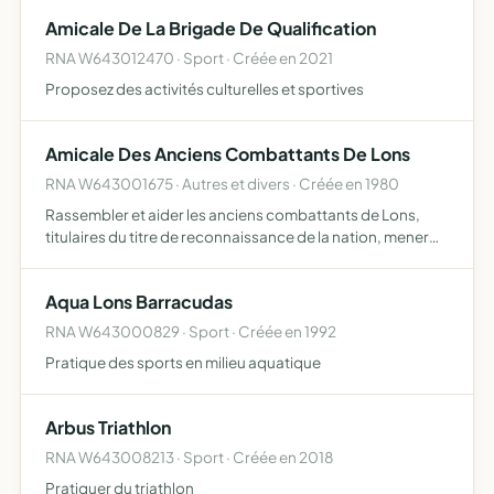
publique, prix des loyers et prestations, éq…
Amicale De La Brigade De Qualification
RNA W643012470 · Sport · Créée en 2021
Proposez des activités culturelles et sportives
Amicale Des Anciens Combattants De Lons
RNA W643001675 · Autres et divers · Créée en 1980
Rassembler et aider les anciens combattants de Lons,
titulaires du titre de reconnaissance de la nation, mener
une action de prévoyance, de solidarité et d'entraide
Aqua Lons Barracudas
RNA W643000829 · Sport · Créée en 1992
Pratique des sports en milieu aquatique
Arbus Triathlon
RNA W643008213 · Sport · Créée en 2018
Pratiquer du triathlon