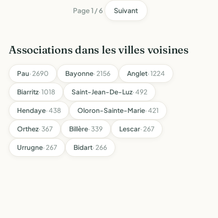
Page 1 / 6
Suivant
Associations dans les villes voisines
Pau
· 2690
Bayonne
· 2156
Anglet
· 1224
Biarritz
· 1018
Saint-Jean-De-Luz
· 492
Hendaye
· 438
Oloron-Sainte-Marie
· 421
Orthez
· 367
Billère
· 339
Lescar
· 267
Urrugne
· 267
Bidart
· 266