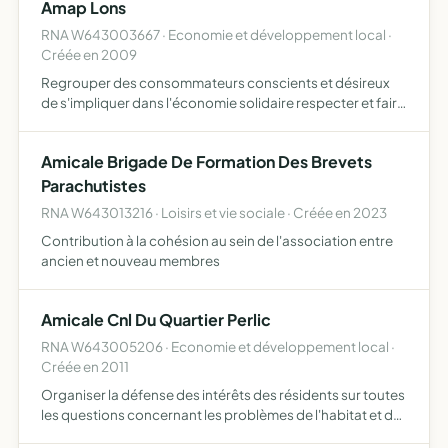
Amap Lons
modalités di…
RNA W643003667 · Economie et développement local ·
Créée en 2009
Regrouper des consommateurs conscients et désireux
de s'impliquer dans l'économie solidaire respecter et faire
respecter les principes de la Charte d'Alliance Provence
mettre en relation les adhérents et les producteurs (…
Amicale Brigade De Formation Des Brevets
Parachutistes
RNA W643013216 · Loisirs et vie sociale · Créée en 2023
Contribution à la cohésion au sein de l'association entre
ancien et nouveau membres
Amicale Cnl Du Quartier Perlic
RNA W643005206 · Economie et développement local ·
Créée en 2011
Organiser la défense des intérêts des résidents sur toutes
les questions concernant les problèmes de l'habitat et de
l'urbanisme défense du foyer, sécurité de la famille, santé