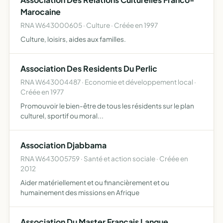
Marocaine
RNA W643000605 · Culture · Créée en 1997
Culture, loisirs, aides aux familles.
Association Des Residents Du Perlic
RNA W643004487 · Economie et développement local ·
Créée en 1977
Promouvoir le bien-être de tous les résidents sur le plan
culturel, sportif ou moral...
Association Djabbama
RNA W643005759 · Santé et action sociale · Créée en
2012
Aider matériellement et ou financièrement et ou
humainement des missions en Afrique
Association Du Master Francais Langue