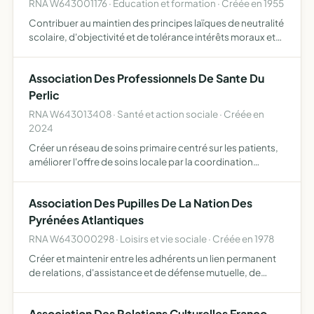
RNA W643001176 · Education et formation · Créée en 1955
Contribuer au maintien des principes laïques de neutralité
scolaire, d'objectivité et de tolérance intérêts moraux et
matériels des élèves de l'enseignement public et de leurs
familles faciliter les rapports entre parents…
Association Des Professionnels De Sante Du
Perlic
RNA W643013408 · Santé et action sociale · Créée en
2024
Créer un réseau de soins primaire centré sur les patients,
améliorer l'offre de soins locale par la coordination
synergique des acteurs de soins, médicaux et sociaux, et
les usagers, améliorer la qualité des soins par une…
Association Des Pupilles De La Nation Des
Pyrénées Atlantiques
RNA W643000298 · Loisirs et vie sociale · Créée en 1978
Créer et maintenir entre les adhérents un lien permanent
de relations, d'assistance et de défense mutuelle, de
faiciliter leur tâche, centraliser, coordonner leurs efforts,
resserrer les liens de fraternité existant entre…
Association Des Relations Culturelles Franco-