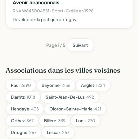
Avenir Juranconnais
RNA W643004581 · Sport · Créée en 1996
Developper la pratique du rugby
Page 1 / 5
Suivant
Associations dans les villes voisines
Pau
· 2690
Bayonne
· 2156
Anglet
· 1224
Biarritz
· 1018
Saint-Jean-De-Luz
· 492
Hendaye
· 438
Oloron-Sainte-Marie
· 421
Orthez
· 367
Billère
· 339
Lons
· 270
Urrugne
· 267
Lescar
· 267