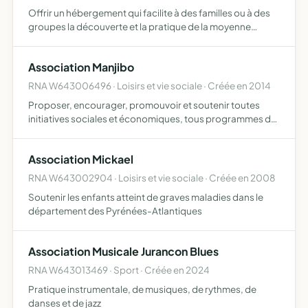
Offrir un hébergement qui facilite à des familles ou à des
groupes la découverte et la pratique de la moyenne
montagne
Association Manjibo
RNA W643006496 · Loisirs et vie sociale · Créée en 2014
Proposer, encourager, promouvoir et soutenir toutes
initiatives sociales et économiques, tous programmes de
développement et de solidarité oeuvrer au
rapprochement et à la coopération des peuples, à la
Association Mickael
rencontre des cultu…
RNA W643002904 · Loisirs et vie sociale · Créée en 2008
Soutenir les enfants atteint de graves maladies dans le
département des Pyrénées-Atlantiques
Association Musicale Jurancon Blues
RNA W643013469 · Sport · Créée en 2024
Pratique instrumentale, de musiques, de rythmes, de
danses et de jazz