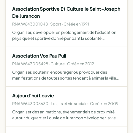
citoyenneté de tous les participants)
Association Sportive Et Culturelle Saint-Joseph
De Jurancon
RNA W643001048 · Sport · Créée en 1991
Organiser, développer en prolongement de l'éducation
physique et sportive donné pendant la scolarité,
l'initiation et la pratique sportive, toutes actions visant à
favoriser les connaissances culturelles et à découvrir le…
Association Vox Pau Puli
RNA W643005498 · Culture · Créée en 2012
Organiser, soutenir, encourager ou provoquer des
manifestations de toutes sortes tendant à animer la ville
de Pau et plus largement sa région, contribuer à leur
promotion encourager ou soutenir notamment
Aujourd'hui Louvie
financièrement de…
RNA W643003630 · Loisirs et vie sociale · Créée en 2009
Organiser des animations, évènementiels de proximité
autour du quartier Louvie de Jurançon développer la vie
de quartier, favoriser la connaissance du voisinage et le
relationnel autour des habitants du quartier Louvie de…