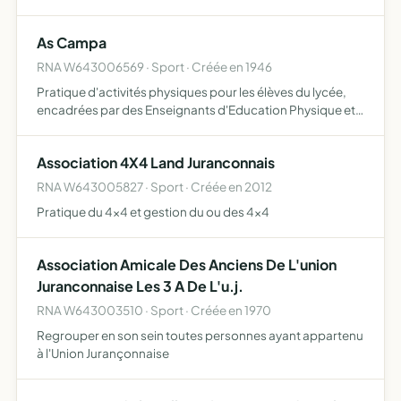
As Campa
RNA W643006569 · Sport · Créée en 1946
Pratique d'activités physiques pour les élèves du lycée,
encadrées par des Enseignants d'Education Physique et
Sportive et ayant pour objet la compétition ( sous le
régime de l'Union Nationale du Sport Scolaire ), les loi…
Association 4X4 Land Juranconnais
RNA W643005827 · Sport · Créée en 2012
Pratique du 4x4 et gestion du ou des 4x4
Association Amicale Des Anciens De L'union
Juranconnaise Les 3 A De L'u.j.
RNA W643003510 · Sport · Créée en 1970
Regrouper en son sein toutes personnes ayant appartenu
à l'Union Jurançonnaise