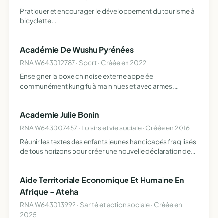
Pratiquer et encourager le développement du tourisme à
bicyclette...
Académie De Wushu Pyrénées
RNA W643012787 · Sport · Créée en 2022
Enseigner la boxe chinoise externe appelée
communément kung fu à main nues et avec armes,
enseigner les pratiques énergétiques chinoises comme le
qi gong, yang shen, ba gua, tai ji, etc, former de futur
Academie Julie Bonin
enseignant pour en…
RNA W643007457 · Loisirs et vie sociale · Créée en 2016
Réunir les textes des enfants jeunes handicapés fragilisés
de tous horizons pour créer une nouvelle déclaration des
droits de l'être et autres textes fondamentaux
Aide Territoriale Economique Et Humaine En
Afrique - Ateha
RNA W643013992 · Santé et action sociale · Créée en
2025