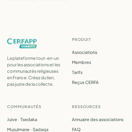
PRODUIT
Associations
La plateforme tout-en-un
Membres
pour les associations et les
communautés religieuses
Tarifs
en France. Créez du lien,
Reçus CERFA
pas juste de la collecte.
COMMUNAUTÉS
RESSOURCES
Juive · Tsedaka
Annuaire des associations
Musulmane · Sadaqa
FAQ