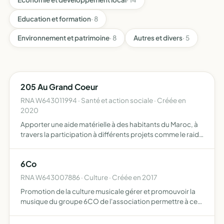
Education et formation
· 8
Environnement et patrimoine
· 8
Autres et divers
· 5
205 Au Grand Coeur
RNA W643011994 · Santé et action sociale · Créée en
2020
Apporter une aide matérielle à des habitants du Maroc, à
travers la participation à différents projets comme le raid
humanitaire 205 trophée
6Co
RNA W643007886 · Culture · Créée en 2017
Promotion de la culture musicale gérer et promouvoir la
musique du groupe 6CO de l'association permettre à ce
groupe de musiciens amateurs de se produire dans des
conditions décentes et respectueuses pour les