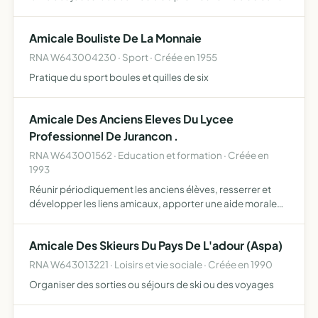
sa ville organiser des rendez-vous de partage extérieur au
club organiser des voyages, repas, concours,…
Amicale Bouliste De La Monnaie
RNA W643004230 · Sport · Créée en 1955
Pratique du sport boules et quilles de six
Amicale Des Anciens Eleves Du Lycee
Professionnel De Jurancon .
RNA W643001562 · Education et formation · Créée en
1993
Réunir périodiquement les anciens élèves, resserrer et
développer les liens amicaux, apporter une aide morale
aux élèves en difficulté.
Amicale Des Skieurs Du Pays De L'adour (Aspa)
RNA W643013221 · Loisirs et vie sociale · Créée en 1990
Organiser des sorties ou séjours de ski ou des voyages