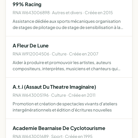
99% Racing
musiciens, l…
RNA W643006898 · Autres et divers · Créée en 2015
Assistance dédiée aux sports mécaniques organisation
de stages de pilotage ou de stage de sensibilisation à la
pratique des sports mécaniques
A Fleur De Lune
RNA W912004506 · Culture · Créée en 2007
Aider à produire et promouvoir les artistes, auteurs
compositeurs, interprètes, musiciens et chanteurs qui
sont exclus des maisons de disques ( majors, gros labels
indépendants et petits labels)
A.t.i (Assaut Du Theatre Imaginaire)
RNA W643005196 · Culture · Créée en 2011
Promotion et création de spectacles vivants d'ateliers
intergénérationnels et édition d'écritures nouvelles
Academie Bearnaise De Cyclotourisme
RNA W643001689 · Sport · Créée en 1995