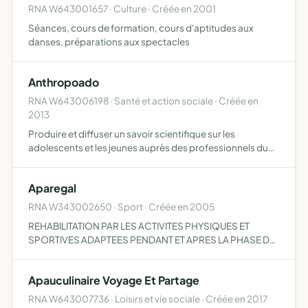
RNA W643001657 · Culture · Créée en 2001
Séances, cours de formation, cours d'aptitudes aux
danses, préparations aux spectacles
Anthropoado
RNA W643006198 · Santé et action sociale · Créée en
2013
Produire et diffuser un savoir scientifique sur les
adolescents et les jeunes auprès des professionnels du
travail social, du médico-social, de la santé et de
l'enseignement, ainsi qu'auprès des parents ou à
Aparegal
destination d…
RNA W343002650 · Sport · Créée en 2005
REHABILITATION PAR LES ACTIVITES PHYSIQUES ET
SPORTIVES ADAPTEES PENDANT ET APRES LA PHASE DE
REEDUCATION POUR TOUTE PERSONNE ATTEINTE DE
HANDICAP MOTEUR
Apauculinaire Voyage Et Partage
RNA W643007736 · Loisirs et vie sociale · Créée en 2017