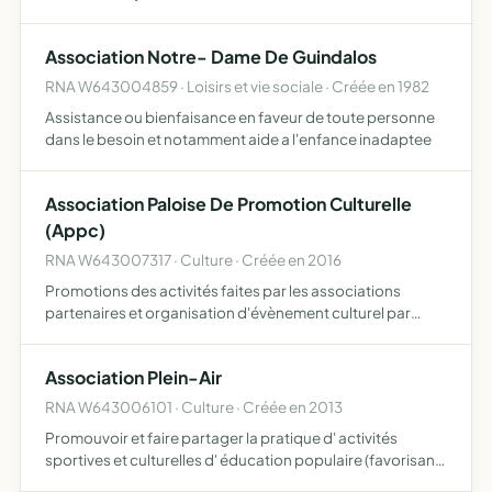
Association Notre- Dame De Guindalos
RNA W643004859 · Loisirs et vie sociale · Créée en 1982
Assistance ou bienfaisance en faveur de toute personne
dans le besoin et notamment aide a l'enfance inadaptee
Association Paloise De Promotion Culturelle
(Appc)
RNA W643007317 · Culture · Créée en 2016
Promotions des activités faites par les associations
partenaires et organisation d'évènement culturel par
notre association par an (3 maximum)
Association Plein-Air
RNA W643006101 · Culture · Créée en 2013
Promouvoir et faire partager la pratique d' activités
sportives et culturelles d' éducation populaire (favorisant
des valeurs telles la sociabilisation, l'autonomie, la