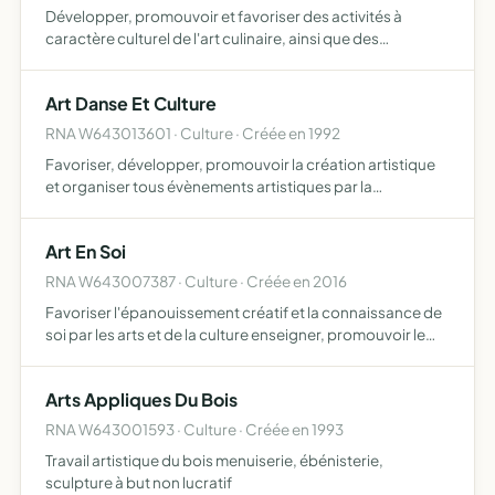
Développer, promouvoir et favoriser des activités à
caractère culturel de l'art culinaire, ainsi que des
échanges liés aux voyages
Art Danse Et Culture
RNA W643013601 · Culture · Créée en 1992
Favoriser, développer, promouvoir la création artistique
et organiser tous évènements artistiques par la
production de spectacles et d'évènements culturels, la
diffusion et la promotion de spectacles vivants et/ou de
Art En Soi
mani…
RNA W643007387 · Culture · Créée en 2016
Favoriser l'épanouissement créatif et la connaissance de
soi par les arts et de la culture enseigner, promouvoir le
goût et la pratique des arts plastiques en particulier
animer des sorties culturelles élargir les savoirs…
Arts Appliques Du Bois
RNA W643001593 · Culture · Créée en 1993
Travail artistique du bois menuiserie, ébénisterie,
sculpture à but non lucratif