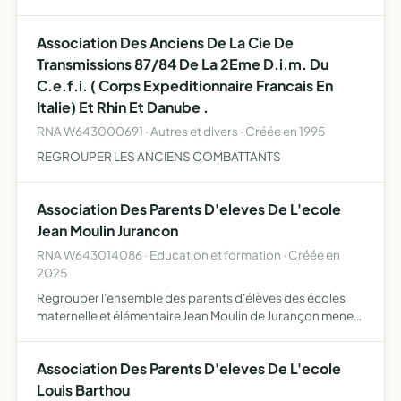
administrativement
Association Des Anciens De La Cie De
Transmissions 87/84 De La 2Eme D.i.m. Du
C.e.f.i. ( Corps Expeditionnaire Francais En
Italie) Et Rhin Et Danube .
RNA W643000691 · Autres et divers · Créée en 1995
REGROUPER LES ANCIENS COMBATTANTS
Association Des Parents D'eleves De L'ecole
Jean Moulin Jurancon
RNA W643014086 · Education et formation · Créée en
2025
Regrouper l'ensemble des parents d'élèves des écoles
maternelle et élémentaire Jean Moulin de Jurançon mener
une réflexion visant à l'amélioration des conditions de
scolarité des enfants, étudier les solutions envisageabl…
Association Des Parents D'eleves De L'ecole
Louis Barthou