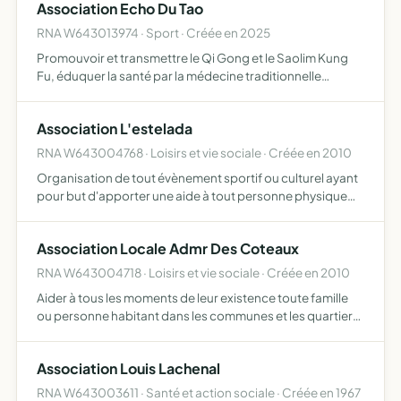
Association Echo Du Tao
et conforme au s…
RNA W643013974 · Sport · Créée en 2025
Promouvoir et transmettre le Qi Gong et le Saolim Kung
Fu, éduquer la santé par la médecine traditionnelle
chinoise
Association L'estelada
RNA W643004768 · Loisirs et vie sociale · Créée en 2010
Organisation de tout évènement sportif ou culturel ayant
pour but d'apporter une aide à tout personne physique
handicapée, à toute association, organisme public ou
privé, collectivité ou autre association poursuivant le m…
Association Locale Admr Des Coteaux
RNA W643004718 · Loisirs et vie sociale · Créée en 2010
Aider à tous les moments de leur existence toute famille
ou personne habitant dans les communes et les quartiers
où elle exerce son action développer un climat familial,et
d'intensifier les courants de solidarité, la vie …
Association Louis Lachenal
RNA W643003611 · Santé et action sociale · Créée en 1967