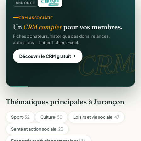
ANNONCE
CRM ASSOCIATIF
Un
CRM complet
pour vos membres.
Fiches donateurs, historique des dons, relances,
adhésions — fini les fichiers Excel.
CRM.
Découvrir le CRM gratuit
Thématiques principales à Jurançon
Sport
· 52
Culture
· 50
Loisirs et vie sociale
· 47
Santé et action sociale
· 23
Economie et développement local
· 14