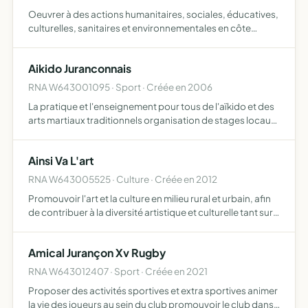
Oeuvrer à des actions humanitaires, sociales, éducatives,
culturelles, sanitaires et environnementales en côte
d'Ivoire notamment apporter une aide humanitaire et
sociale aux populations vulnérables, promouvoir
Aikido Juranconnais
l'éducatio…
RNA W643001095 · Sport · Créée en 2006
La pratique et l'enseignement pour tous de l'aïkido et des
arts martiaux traditionnels organisation de stages locaux,
régionaux, nationaux et internationaux
Ainsi Va L'art
RNA W643005525 · Culture · Créée en 2012
Promouvoir l'art et la culture en milieu rural et urbain, afin
de contribuer à la diversité artistique et culturelle tant sur
le dynamisme local qu'européen, en développant les arts
vivants et la prévention santé par l'ar…
Amical Jurançon Xv Rugby
RNA W643012407 · Sport · Créée en 2021
Proposer des activités sportives et extra sportives animer
la vie des joueurs au sein du club promouvoir le club dans