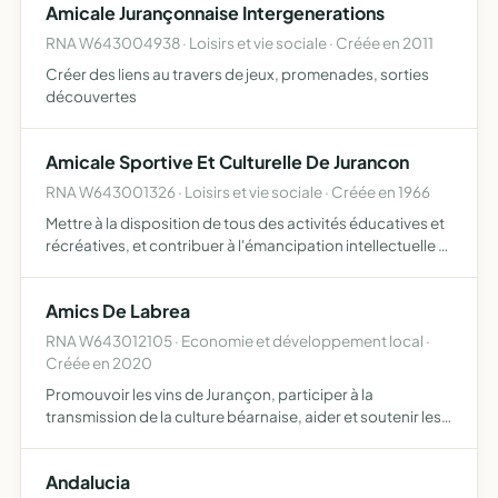
Amicale Jurançonnaise Intergenerations
RNA W643004938 · Loisirs et vie sociale · Créée en 2011
Créer des liens au travers de jeux, promenades, sorties
découvertes
Amicale Sportive Et Culturelle De Jurancon
RNA W643001326 · Loisirs et vie sociale · Créée en 1966
Mettre à la disposition de tous des activités éducatives et
récréatives, et contribuer à l'émancipation intellectuelle et
sociale et à la formation unique
Amics De Labrea
RNA W643012105 · Economie et développement local ·
Créée en 2020
Promouvoir les vins de Jurançon, participer à la
transmission de la culture béarnaise, aider et soutenir les
producteurs locaux dans leur développement et le
maintien de leur activité
Andalucia