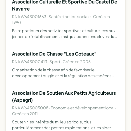
Association Culturelle Et Sportive Du Castel De
Navarre
RNA W643001663 · Santé et action sociale · Créée en
1990
Faire pratiquer des activites sportives et culturellees aux
jeunes de l'etablissement ainsi qu'aux anciens eleves du
Castel de Navarre, encourager la participation à des
rencontres culturelles et sportives pour faciliter …
Association De Chasse "Les Coteaux"
RNA W643000413 · Sport · Créée en 2006
Organisation de la chasse afin de favoriser le
développement du gibier et la régulation des espèces
chassables et nuisibles
Association De Soutien Aux Petits Agriculteurs
(Aspagri)
RNA W643005008 · Economie et développement local ·
Créée en 2011
Soutenir les intérêts du milieu agricole, plus
particulièrement des petites exploitations, et les aider