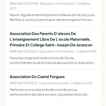
RNA W643004998 · Education et formation · Créée en
2011
Réunir régulièrement les parents d'élèves de l'école Louis
Barthou à Jurançon provoquer des échanges entre ces
parents sur tous les thèmes liés à l'enfance et en
particulier à l'éducation, la santé, la sécurité et l'éveil…
Association Des Parents D'eleves De
L'enseignement Libre De L'ecole Maternelle,
Primaire Et College Saint-Joseph De Jurancon
RNA W643001563 · Education et formation · Créée en 1951
Favoriser et garantir le libre choix de l'école,
conformément au droit naturel des parents à l'éducaton
et à l'instruction de leurs enfants, selon leur conscience
promouvoir le caractère propre de l'enseignement
Association Du Castel Forgues
catholiqu…
RNA W643008215 · Loisirs et vie sociale · Créée en 2018
Mettre en uvre toutes activités contribuant au
renforcement des liens sociaux, à la préservation du
patrimoine bâti et naturel, à l'innovation et à
l'expérimentation en permaculture, par tout moyen licite