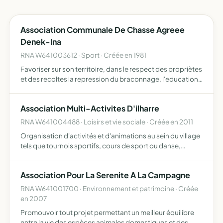
Association Communale De Chasse Agreee
Denek-Ina
RNA W641003612 · Sport · Créée en 1981
Favoriser sur son territoire, dans le respect des propriètes
et des recoltes la repression du braconnage, l'education
cynegetique de ses membres et, en general, assurer une
meilleure organisation technique de la chasse po…
Association Multi-Activites D'ilharre
RNA W641004488 · Loisirs et vie sociale · Créée en 2011
Organisation d'activités et d'animations au sein du village
tels que tournois sportifs, cours de sport ou danse,
soirées festives
Association Pour La Serenite A La Campagne
RNA W641001700 · Environnement et patrimoine · Créée
en 2007
Promouvoir tout projet permettant un meilleur équilibre
entre la vie des espèces animales domestiques et des