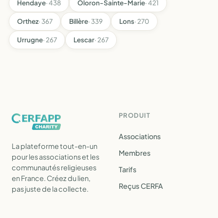
Hendaye
· 438
Oloron-Sainte-Marie
· 421
Orthez
· 367
Billère
· 339
Lons
· 270
Urrugne
· 267
Lescar
· 267
PRODUIT
Associations
La plateforme tout-en-un
Membres
pour les associations et les
communautés religieuses
Tarifs
en France. Créez du lien,
Reçus CERFA
pas juste de la collecte.