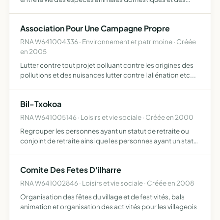
espèces animales sauvages lutter contre toutes
pratiques menaçant la pérennité de ces espèces agir
Association Pour Une Campagne Propre
pour la prote…
RNA W641004336 · Environnement et patrimoine · Créée
en 2005
Lutter contre tout projet polluant contre les origines des
pollutions et des nuisances lutter contre l aliénation etc...
Bil-Txokoa
RNA W641005146 · Loisirs et vie sociale · Créée en 2000
Regrouper les personnes ayant un statut de retraite ou
conjoint de retraite ainsi que les personnes ayant un statut
de pre retraite et conjoint de pre retraite etc....
Comite Des Fetes D'ilharre
RNA W641002846 · Loisirs et vie sociale · Créée en 2008
Organisation des fêtes du village et de festivités, bals
animation et organisation des activités pour les villageois