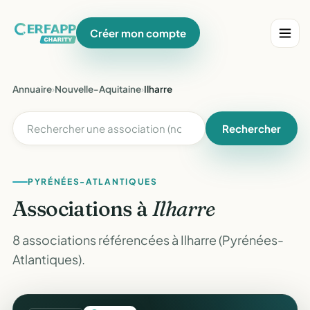
Créer mon compte
Annuaire
›
Nouvelle-Aquitaine
›
Ilharre
Rechercher
PYRÉNÉES-ATLANTIQUES
Associations à
Ilharre
8 associations référencées à Ilharre (Pyrénées-
Atlantiques).