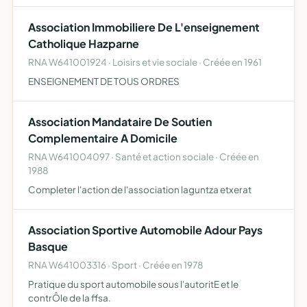
dans le secteur des pyrénées atlantiques et des landes
Association Immobiliere De L'enseignement
Catholique Hazparne
RNA W641001924 · Loisirs et vie sociale · Créée en 1961
ENSEIGNEMENT DE TOUS ORDRES
Association Mandataire De Soutien
Complementaire A Domicile
RNA W641004097 · Santé et action sociale · Créée en
1988
Completer l'action de l'association laguntza etxerat
Association Sportive Automobile Adour Pays
Basque
RNA W641003316 · Sport · Créée en 1978
Pratique du sport automobile sous l'autoritE et le
contrÔle de la ffsa.