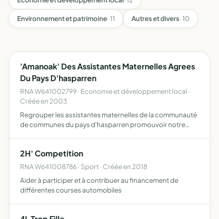
Environnement et patrimoine
· 11
Autres et divers
· 10
'Amanoak' Des Assistantes Maternelles Agrees
Du Pays D'hasparren
RNA W641002799 · Economie et développement local ·
Créée en 2003
Regrouper les assistantes maternelles de la communauté
de communes du pays d'hasparren promouvoir notre
métier en tant qu'indépendantes rompre l'isolement en
milieu rural permettre de se rencontrer pour échanger
2H' Competition
diverses …
RNA W641008786 · Sport · Créée en 2018
Aider à participer et à contribuer au financement de
différentes courses automobiles
4L Trop Fille