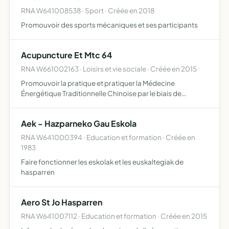
RNA W641008538 · Sport · Créée en 2018
Promouvoir des sports mécaniques et ses participants
Acupuncture Et Mtc 64
RNA W661002163 · Loisirs et vie sociale · Créée en 2015
Promouvoir la pratique et pratiquer la Médecine
Énergétique Traditionnelle Chinoise par le biais de
consultations en cabinet, en dispensaire ou en itinérant,
par le biais de conférence ou de réunion, ou de
Aek - Hazparneko Gau Eskola
manifestations …
RNA W641000394 · Education et formation · Créée en
1983
Faire fonctionner les eskolak et les euskaltegiak de
hasparren
Aero St Jo Hasparren
RNA W641007112 · Education et formation · Créée en 2015