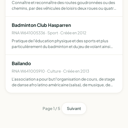
Connaître et reconnaître des routes goudronnées ou des
chemins, par des véhicules de loisirs deux roues ou quatre
roues préparer une voiture de rallye participer à des
épreuves de rallyes touristiques organiser et partici…
Badminton Club Hasparren
RNA W641005336 · Sport · Créée en 2012
Pratique de l'éducation physique et des sports et plus
particulièrement du badminton et du jeu de volant ainsi
que toutes actions propres à la promotion et à la
valorisation de ce sport
Bailando
RNA W641005910 · Culture · Créée en 2013
L'association a pour but l'organisation de cours, de stage
de danse afro latino américaine (salsa), de musique, de
théâtre, chant et activités touchant au domaine artistique,
ainsi que des cours et spectacles auprès d'un …
Page 1 / 5
Suivant