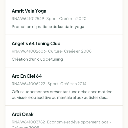
Amrit Vela Yoga
RNA W641012549 · Sport · Créée en 2020
Promotion et pratique du kundalini yoga
Angel's 64 Tuning Club
RNA W641002606 · Culture · Créée en 2008
Création d'un club de tuning
Arc En Ciel 64
RNA W641006222 · Sport · Créée en 2014
Offrir aux personnes présentant une déficience motrice
ou visuelle ou auditive ou mentale et aux autistes des
baptêmes de l'air en ULM pour leurs faire découvrir les
sensations de la 3ème dimension rendre accessible au pl…
Ardi Onak
RNA W641003782 · Economie et développement local ·
Créée en 2009