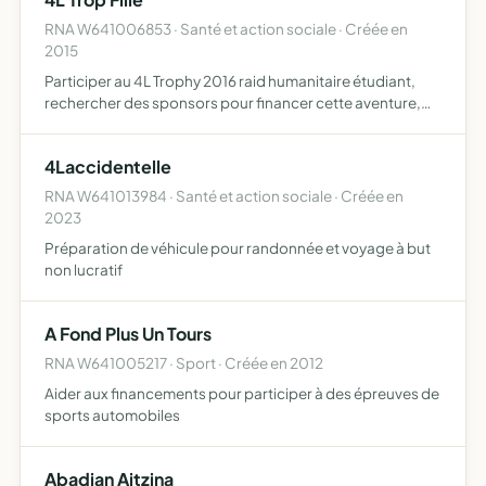
RNA W641006853 · Santé et action sociale · Créée en
2015
Participer au 4L Trophy 2016 raid humanitaire étudiant,
rechercher des sponsors pour financer cette aventure,
être plus crédible auprès des entreprises et avoir une
action humanitaire pour récolter du matériel scolaire, m…
4Laccidentelle
RNA W641013984 · Santé et action sociale · Créée en
2023
Préparation de véhicule pour randonnée et voyage à but
non lucratif
A Fond Plus Un Tours
RNA W641005217 · Sport · Créée en 2012
Aider aux financements pour participer à des épreuves de
sports automobiles
Abadian Aitzina