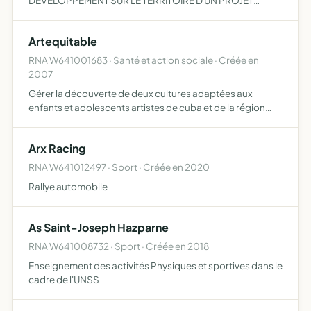
DEVELOPPEMENT SUR LE TERRITOIRE D UN PROJET
ARTISTIQUE ET CULTUREL D INTERET GENERAL A TRAVERS
LA CREATION D UNE PLATE FORME D ECHANGES
Artequitable
ARTISTIQUES ETC...
RNA W641001683 · Santé et action sociale · Créée en
2007
Gérer la découverte de deux cultures adaptées aux
enfants et adolescents artistes de cuba et de la région
gérer l'organisation des voyages des enfants cubains et
leurs accompagnateurs vers la France gérer la création
Arx Racing
d'un…
RNA W641012497 · Sport · Créée en 2020
Rallye automobile
As Saint-Joseph Hazparne
RNA W641008732 · Sport · Créée en 2018
Enseignement des activités Physiques et sportives dans le
cadre de l'UNSS