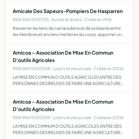
Amicale Des Sapeurs-Pompiers De Hasparren
RNA W641000155 · Autres et divers · Créée en 1956
Resserrer les liens de camaraderie et de solidarite entre
les membres et anciens membres du corps.apporter un
soutien moral ainsi qu'une aide materielle a ses membres
dans le besoin. faciliter a ses memebres actifs l'adhe…
Amicoa - Association De Mise En Commun
D'outils Agricoles
RNA W641000058 · Loisirs et vie sociale · Créée en 2006
LA MISE EN COMMUN D'OUTILS AGRICOLES ENTRE DES
PERSONNES DESIREUSES DE FAIRE UNE AGRICULTURE
RESPECTUEUSE DE LA NATURE ET DES ETRES HUMAINS
Amicoa - Association De Mise En Commun
D'outils Agricoles
RNA W641000059 · Loisirs et vie sociale · Créée en 2006
LA MISE EN COMMUM D'OUTILS AGRICOLES ENTRE DES
PERSONNES DESIREUSES DE FAIRE UNE AGRICULTURE
RESPECTUEUSE DE LA NATURE ET DES ETRES HUMAINS