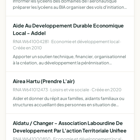
Informer les lycéens des domaines de l'aéronautique
préparer les lycéens au BIA organiser des vols d'initiation
au pilotage organiser des visites de sites industriels de
l'aéronautique
Aide Au Developpement Durable Economique
Local - Addel
RNA W641004281 · Economie et développement local ·
Créée en 2010
Apporter un soutien technique, financier, organisationnel
à la création, au développement la pérénnisation
d'activités économiques, culturelles en france ou à
l'étranger
Airea Hartu (Prendre L'air)
RNA W641012473 · Loisirs et vie sociale · Créée en 2020
Aider et donner du répit aux familles, aidants familiaux ou
structures accueillant des personnes en situation de
handicap, ou les personnes en situation de handicap
elles-même , atteintes de troubles du spectre autistique…
Aldatu / Changer - Association Labourdine De
Developpement Par L'action Territoriale Unifiee
RNA W641000850 · Economie et développement local ·