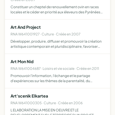
Constituer un cheptel de renouvellement ovin en races
locales et le céder en priorité aux éleveurs des Pyrénées
Atlantiques dont le troupeau est touché par des
problèmes sanitaires
Art And Project
RNA W641001927 · Culture · Créée en 2007
Développer, produire, diffuser et promouvoir la création
artistique contemporain et pluridisciplinaire, favoriser
l'émergence de nouveaux talents et contribuer ainsi à
révéler les auteurs et les oeuvres de notre temps
Art Mon Nid
RNA W641004687 · Loisirs et vie sociale · Créée en 2011
Promouvoir l'information, l'échange et le partage
d'expériences sur les thèmes de la parentalité, du
développement personnel, du bien-être et de l'écologie
Art'scenik Elkartea
RNA W641000305 · Culture · Créée en 2006
L ELABORATION LA MISE EN OEUVRE ET LE