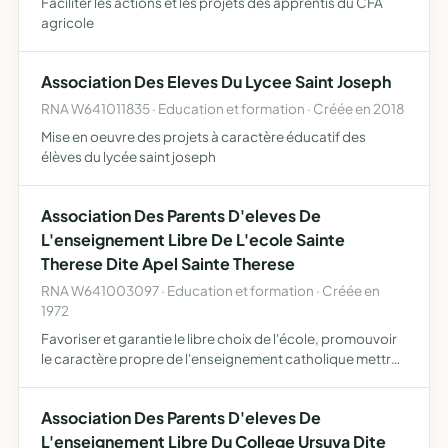
Faciliter les actions et les projets des apprentis du CFA
agricole
Association Des Eleves Du Lycee Saint Joseph
RNA W641011835 · Education et formation · Créée en 2018
Mise en oeuvre des projets à caractère éducatif des
élèves du lycée saint joseph
Association Des Parents D'eleves De
L'enseignement Libre De L'ecole Sainte
Therese Dite Apel Sainte Therese
RNA W641003097 · Education et formation · Créée en
1972
Favoriser et garantie le libre choix de l'école, promouvoir
le caractère propre de l'enseignement catholique mettre
en oeuvre et faire connaître le projet du mouvement des
apel et renforcer le sentiment d'appartenance à u…
Association Des Parents D'eleves De
L'enseignement Libre Du College Ursuya Dite