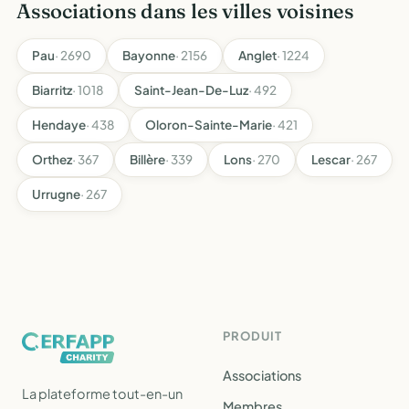
Associations dans les villes voisines
Pau
· 2690
Bayonne
· 2156
Anglet
· 1224
Biarritz
· 1018
Saint-Jean-De-Luz
· 492
Hendaye
· 438
Oloron-Sainte-Marie
· 421
Orthez
· 367
Billère
· 339
Lons
· 270
Lescar
· 267
Urrugne
· 267
PRODUIT
Associations
La plateforme tout-en-un
Membres