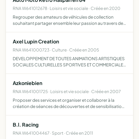
RNA W641012678 · Loisirs et vie sociale · Créée en 2020
Regrouper des amateurs de véhicules de collection
souhaitant partager ensemble leur passion au travers de
rassemblements,d'entraide,de balades,de promenades
participer à toutes manifestations visant à préserver et
Axel Lupin Creation
promouv…
RNA W641000723 · Culture · Créée en 2005
DEVELOPPEMENT DE TOUTES ANIMATIONS ARTISTIQUES
SOCIALES CULTURELLES SPORTIVES ET COMMERCIALES
SOUR LA FORME DE RENCONTRE D ATELIER OU DE
PRESTATIONS DIVERSES ETC...
Azkoniebien
RNA W641001725 · Loisirs et vie sociale · Créée en 2007
Proposer des services et organiser et collaborer à la
création de séances de découvertes et de sensibilisation
grâce à diverses activités ludiques, pour tout public, dans
le respect d'une certaine éthique
B.l. Racing
RNA W641004467 · Sport · Créée en 2011