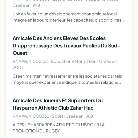
Créée en 1998
Unir en faveur d'un developpement economique local
integre en labourd interieur, les capacites, disponibilites
et ressources d'intervenants agissant dans leurs champs
de competence respectifs, mais desireux de structurer …
Amicale Des Anciens Eleves Des Ecoles
D'apprentissage Des Travaux Publics Du Sud-
Ouest
RNA W641002323 · Education et formation · Créée en
2001
Creer, maintenir et resserrer entre les societaires par tels
moyens que l'experience indiquera toutes les relations
pouvant e KI tre utiles a leur placement etc....
Amicale Des Joueurs Et Supporters Du
Hasparren Athletic Club Zahar Hac
RNA W641000332 · Sport · Créée en 1988
AIDER LE HASPARREN ATHLETIC CLUB POUR LA
PROMOTION DU RUGBY