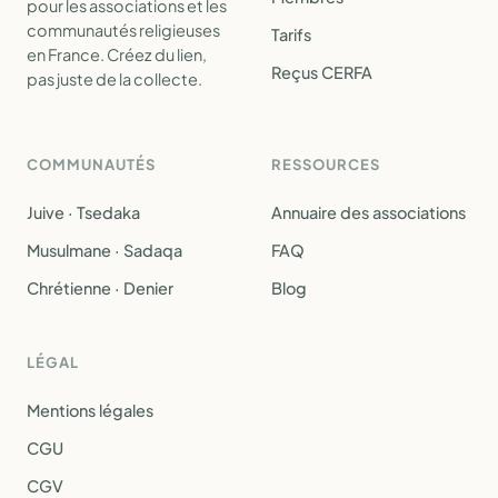
pour les associations et les
communautés religieuses
Tarifs
en France. Créez du lien,
Reçus CERFA
pas juste de la collecte.
COMMUNAUTÉS
RESSOURCES
Juive · Tsedaka
Annuaire des associations
Musulmane · Sadaqa
FAQ
Chrétienne · Denier
Blog
LÉGAL
Mentions légales
CGU
CGV