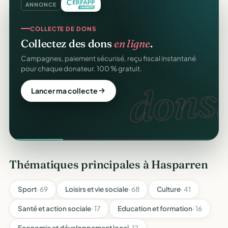
ANNONCE
COLLECTE DE DONS
Collectez des dons
en ligne
.
Campagnes, paiement sécurisé, reçu fiscal instantané
pour chaque donateur. 100 % gratuit.
dons.
Lancer ma collecte
Thématiques principales à Hasparren
Sport
· 69
Loisirs et vie sociale
· 68
Culture
· 41
Santé et action sociale
· 17
Education et formation
· 16
Economie et développement local
· 12