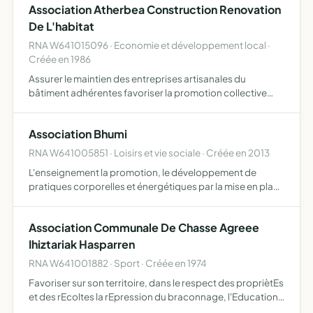
Association Atherbea Construction Renovation
De L'habitat
RNA W641015096 · Economie et développement local ·
Créée en 1986
Assurer le maintien des entreprises artisanales du
bâtiment adhérentes favoriser la promotion collective
des adhérents défendre l'environnement dans son
acceptation la plus large notamment dans l'amélioration
Association Bhumi
du cadre de …
RNA W641005851 · Loisirs et vie sociale · Créée en 2013
L'enseignement la promotion, le développement de
pratiques corporelles et énergétiques par la mise en place
de cours et autres rencontres interdisciplinaires
Association Communale De Chasse Agreee
Ihiztariak Hasparren
RNA W641001882 · Sport · Créée en 1974
Favoriser sur son territoire, dans le respect des propriètEs
et des rEcoltes la rEpression du braconnage, l'Education
cynEgEtique de ses membres et, en gEnEral, assurer une