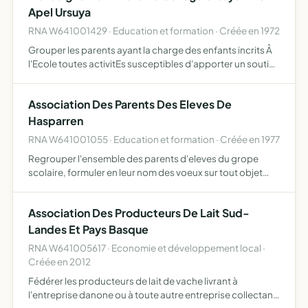
Apel Ursuya
RNA W641001429 · Education et formation · Créée en 1972
Grouper les parents ayant la charge des enfants incrits Â
l'Ecole toutes activitEs susceptibles d'apporter un soutien
matEriel et moral Â l'Ecole, aux familles et aux maÎtres
l'entente avec toutes associations semblables.…
Association Des Parents Des Eleves De
Hasparren
RNA W641001055 · Education et formation · Créée en 1977
Regrouper l'ensemble des parents d'eleves du grope
scolaire, formuler en leur nom des voeux sur tout objet
concernant les intErÊts moraux et matEriels du groupe
scolaire, des Elèves qui le rEquentent ou de leurs parents,
Association Des Producteurs De Lait Sud-
…
Landes Et Pays Basque
RNA W641005617 · Economie et développement local ·
Créée en 2012
Fédérer les producteurs de lait de vache livrant à
l'entreprise danone ou à toute autre entreprise collectant