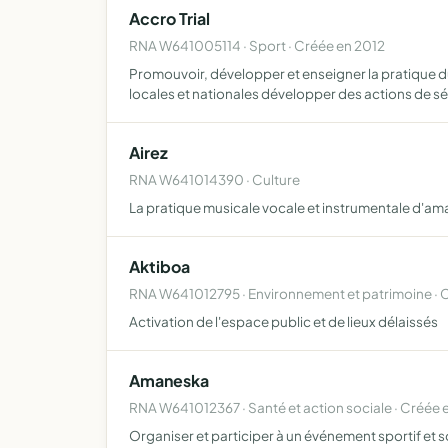
Accro Trial
RNA W641005114 · Sport · Créée en 2012
Promouvoir, développer et enseigner la pratique du 
locales et nationales développer des actions de s
Airez
RNA W641014390 · Culture
La pratique musicale vocale et instrumentale d'am
Aktiboa
RNA W641012795 · Environnement et patrimoine · 
Activation de l'espace public et de lieux délaissés
Amaneska
RNA W641012367 · Santé et action sociale · Créée 
Organiser et participer à un événement sportif et so