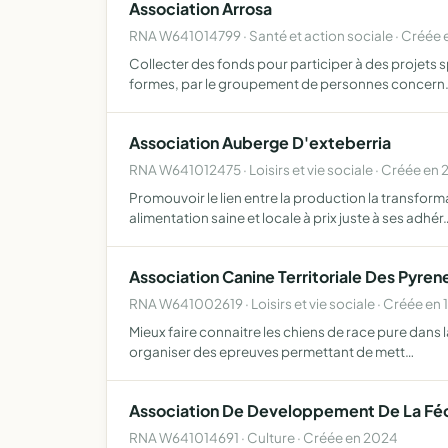
Association Arrosa
RNA W641014799 · Santé et action sociale · Créée
Collecter des fonds pour participer à des projets s
formes, par le groupement de personnes concern
Association Auberge D'exteberria
RNA W641012475 · Loisirs et vie sociale · Créée en
Promouvoir le lien entre la production la transform
alimentation saine et locale à prix juste à ses adhér
Association Canine Territoriale Des Pyren
RNA W641002619 · Loisirs et vie sociale · Créée en 
Mieux faire connaitre les chiens de race pure dans l
organiser des epreuves permettant de mett…
Association De Developpement De La Féc
RNA W641014691 · Culture · Créée en 2024