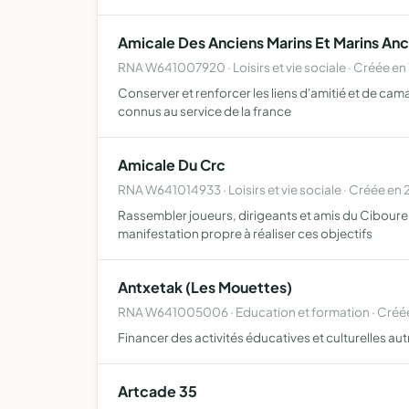
Amicale Des Anciens Marins Et Marins A
RNA W641007920 · Loisirs et vie sociale · Créée en
Conserver et renforcer les liens d'amitié et de cam
connus au service de la france
Amicale Du Crc
RNA W641014933 · Loisirs et vie sociale · Créée en
Rassembler joueurs, dirigeants et amis du Ciboure 
manifestation propre à réaliser ces objectifs
Antxetak (Les Mouettes)
RNA W641005006 · Education et formation · Créée
Financer des activités éducatives et culturelles aut
Artcade 35