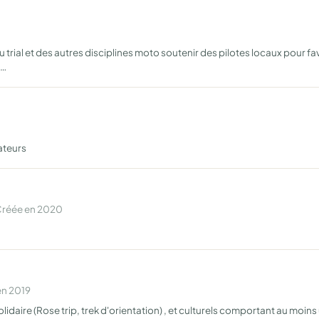
trial et des autres disciplines moto soutenir des pilotes locaux pour fa
é…
ateurs
Créée en 2020
en 2019
lidaire (Rose trip, trek d'orientation) , et culturels comportant au moins