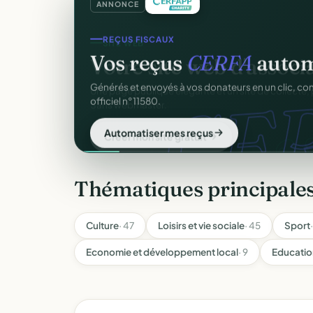
ANNONCE
REÇUS FISCAUX
Vos reçus
CERFA
autom
CER
Générés et envoyés à vos donateurs en un clic, c
officiel n°11580.
Automatiser mes reçus
Thématiques principales
Culture
· 47
Loisirs et vie sociale
· 45
Sport
Economie et développement local
· 9
Educatio