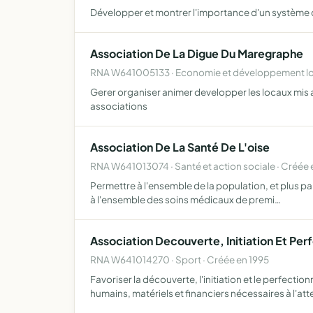
Développer et montrer l'importance d'un système d
Association De La Digue Du Maregraphe
RNA W641005133 · Economie et développement lo
Gerer organiser animer developper les locaux mis a d
associations
Association De La Santé De L'oise
RNA W641013074 · Santé et action sociale · Créée 
Permettre à l'ensemble de la population, et plus par
à l'ensemble des soins médicaux de premi…
Association Decouverte, Initiation Et Per
RNA W641014270 · Sport · Créée en 1995
Favoriser la découverte, l'initiation et le perfec
humains, matériels et financiers nécessaires à l'att