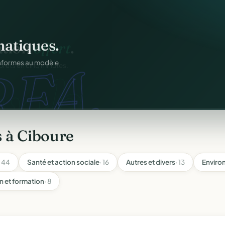
atiques.
FA.
onformes au modèle
 à Ciboure
· 44
Santé et action sociale
· 16
Autres et divers
· 13
Enviro
n et formation
· 8