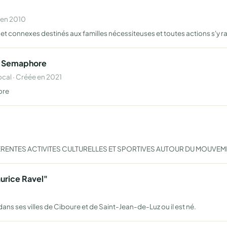
 en 2010
s et connexes destinés aux familles nécessiteuses et toutes actions s'y 
ue Semaphore
al · Créée en 2021
ore
ENTES ACTIVITES CULTURELLES ET SPORTIVES AUTOUR DU MOUVEM
urice Ravel"
ans ses villes de Ciboure et de Saint-Jean-de-Luz ou il est né.