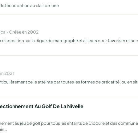
e fécondation au clair de lune
cal · Créée en 2002
isposition sur la digue du maregraphe et ailleurs pour favoriser et accroi
en 2021
ticulièrement celle atteinte par toutes les formes de précarité, ou en situ
fectionnement Au Golf De La Nivelle
tionnement au jeu de golf pour tous les enfants de Ciboure et des commu
ein…