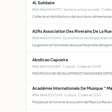
4L Solidaire
RNA W641004373 · Santé et action sociale · Créée
Collecte et distributions de tous dons alimentaire
A2Rs Association Des Riverains De La R
RNA W641013044 · Economie et développement loc
La gestion et l'entretien de la partie privée sémaph
Abolicao Capoeira
RNA W641002831 · Culture · Créée en 2005
PROMOUVOIR DEVELOPPER ET ENSEIGNER DIFFER
Académie Internationale De Musique " Ma
RNA W643007249 · Culture · Créée en 2015
Perpetuer et honorer le souvenir de Maurice Ravel d