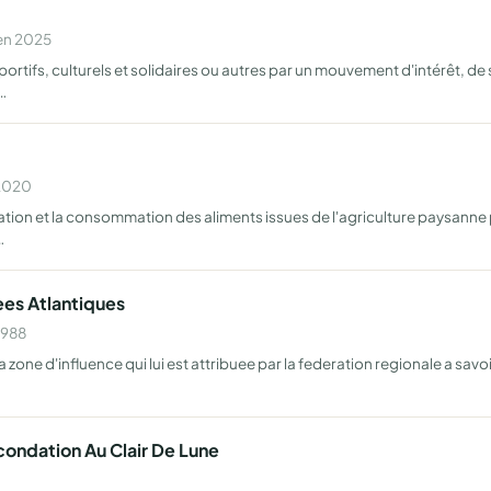
 en 2025
portifs, culturels et solidaires ou autres par un mouvement d'intérêt, d
…
 2020
ation et la consommation des aliments issues de l'agriculture paysanne 
…
ees Atlantiques
1988
a zone d'influence qui lui est attribuee par la federation regionale a sav
ondation Au Clair De Lune