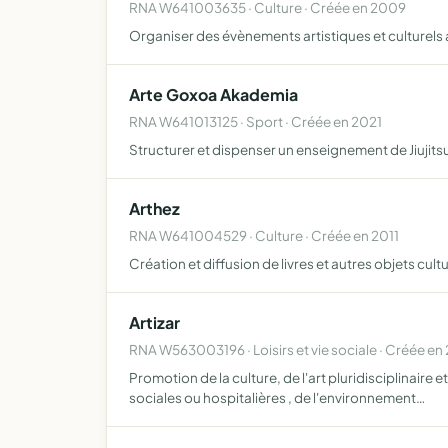
RNA W641003635 · Culture · Créée en 2009
Organiser des évènements artistiques et culturels 
Arte Goxoa Akademia
RNA W641013125 · Sport · Créée en 2021
Structurer et dispenser un enseignement de Jiujits
Arthez
RNA W641004529 · Culture · Créée en 2011
Création et diffusion de livres et autres objets cult
Artizar
RNA W563003196 · Loisirs et vie sociale · Créée en 
Promotion de la culture, de l'art pluridisciplinaire 
sociales ou hospitalières , de l'environnement…