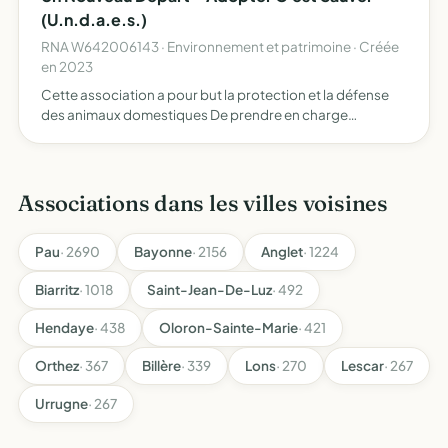
(U.n.d.a.e.s.)
RNA W642006143 · Environnement et patrimoine · Créée
en 2023
Cette association a pour but la protection et la défense
des animaux domestiques De prendre en charge
notamment des chiens et des chats perdus ( voir NACS ou
autres en fonction de l'évolution de I'association) mais
aussi …
Associations dans les villes voisines
Pau
· 2690
Bayonne
· 2156
Anglet
· 1224
Biarritz
· 1018
Saint-Jean-De-Luz
· 492
Hendaye
· 438
Oloron-Sainte-Marie
· 421
Orthez
· 367
Billère
· 339
Lons
· 270
Lescar
· 267
Urrugne
· 267