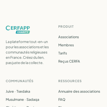
PRODUIT
Associations
La plateforme tout-en-un
Membres
pour les associations et les
communautés religieuses
Tarifs
en France. Créez du lien,
Reçus CERFA
pas juste de la collecte.
COMMUNAUTÉS
RESSOURCES
Juive · Tsedaka
Annuaire des associations
Musulmane · Sadaqa
FAQ