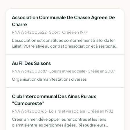
Association Communale De Chasse Agreee De
Charre
RNA W642005622 · Sport · Créée en 1977
L'association est constituée conformément à la loi du 1er
juillet 1901 relative au contrat d 'association et à ses textes
d'application elle a pour but dans le cade du Code de
l'environnement notamment d'assurer une bonne…
Au Fil Des Saisons
RNA W642000687 · Loisirs et vie sociale · Créée en 2007
Organisation de manifestations diverses
Club Intercommunal Des Aines Ruraux
"Camoureste"
RNA W642000763 · Loisirs et vie sociale · Créée en 1982
Créer, animer, développer les rencontres et les liens
d'amitié entre les personnes âgées. Résoudre leurs