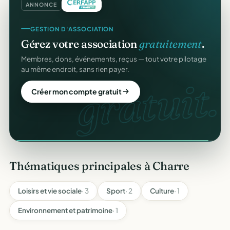
ANNONCE
GESTION D'ASSOCIATION
Gérez votre association
gratuitement
.
CERFA
Membres, dons, événements, reçus — tout votre pilotage
au même endroit, sans rien payer.
gratuit.
Créer mon compte gratuit
Thématiques principales à Charre
Loisirs et vie sociale
· 3
Sport
· 2
Culture
· 1
Environnement et patrimoine
· 1