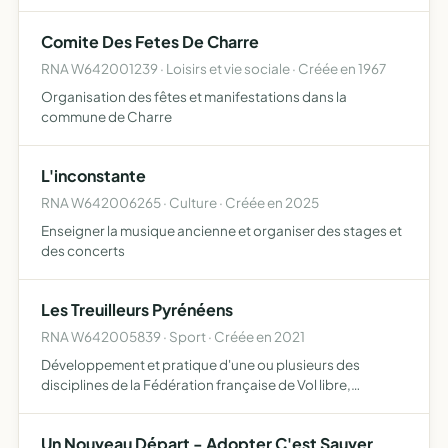
difficultés par l'information et le soutien auprès des
organismes compétents afin d'améliorer leur condition
Comite Des Fetes De Charre
de vie.…
RNA W642001239 · Loisirs et vie sociale · Créée en 1967
Organisation des fêtes et manifestations dans la
commune de Charre
L'inconstante
RNA W642006265 · Culture · Créée en 2025
Enseigner la musique ancienne et organiser des stages et
des concerts
Les Treuilleurs Pyrénéens
RNA W642005839 · Sport · Créée en 2021
Développement et pratique d'une ou plusieurs des
disciplines de la Fédération française de Vol libre,
conformément à l'article 1.1 des statuts de la fédération
Un Nouveau Départ - Adopter C'est Sauver