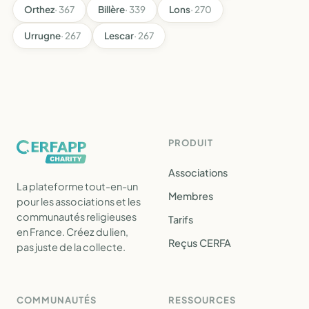
Orthez
· 367
Billère
· 339
Lons
· 270
Urrugne
· 267
Lescar
· 267
PRODUIT
Associations
La plateforme tout-en-un
Membres
pour les associations et les
communautés religieuses
Tarifs
en France. Créez du lien,
Reçus CERFA
pas juste de la collecte.
COMMUNAUTÉS
RESSOURCES