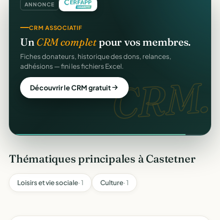
ANNONCE
CRM ASSOCIATIF
Un
CRM complet
pour vos membres.
Fiches donateurs, historique des dons, relances,
adhésions — fini les fichiers Excel.
CRM.
Découvrir le CRM gratuit
Thématiques principales à Castetner
Loisirs et vie sociale
· 1
Culture
· 1