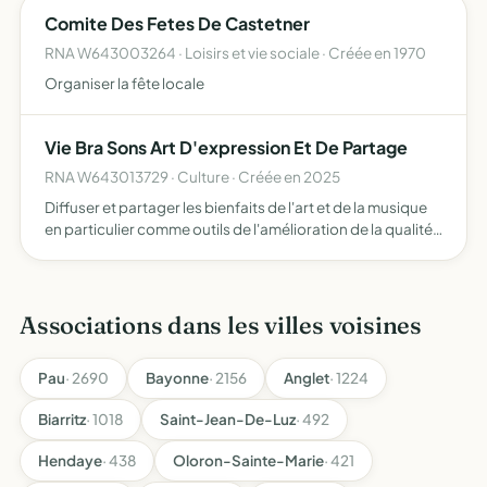
Comite Des Fetes De Castetner
RNA W643003264 · Loisirs et vie sociale · Créée en 1970
Organiser la fête locale
Vie Bra Sons Art D'expression Et De Partage
RNA W643013729 · Culture · Créée en 2025
Diffuser et partager les bienfaits de l'art et de la musique
en particulier comme outils de l'amélioration de la qualité
de vie pour tous, comme expérience individuelle et
comme médiation entre l'individuel et le collecti…
Associations dans les villes voisines
Pau
· 2690
Bayonne
· 2156
Anglet
· 1224
Biarritz
· 1018
Saint-Jean-De-Luz
· 492
Hendaye
· 438
Oloron-Sainte-Marie
· 421