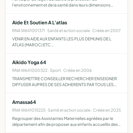
l'environnement et de la santé dans leurs dimensions
sociale, économique et culturelle
Aide Et Soutien A L'atlas
RNA W641001371 · Santé et action sociale · Créée en 2007
VENIR EN AIDE AUX ENFANTS LES PLUS DEMUNIS DE L
ATLAS (MAROC) ETC...
Aikido Yoga 64
RNA W641000322 · Sport · Créée en 2006
TRANSMETTRE CONSEILLER RECHERCHER ENSEIGNER
DIFFUSER AUPRES DE SES ADHERENTS PAR TOUS LES
MOYENS NECESSAIRES AU COURS DE SEANCES
INDIVIDUELLES OU COLLECTIVES LES TECHNIQUES
Amassa64
SUIVANTES ETC...
RNA W641015225 · Santé et action sociale · Créée en 2025
Regrouper des Assistantes Maternelles agréées par le
département afin de proposer aux enfants accueillis des
activités communes créer des partenariats