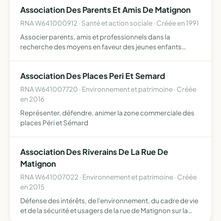
aux familles et aux enseignants l'entente ave…
Association Des Parents Et Amis De Matignon
RNA W641000912 · Santé et action sociale · Créée en 1991
Associer parents, amis et professionnels dans la
recherche des moyens en faveur des jeunes enfants
handicapEs promotion des activitEs et des loisirs pour les
enfants handicapEs, dEveloppement des Echanges avec
Association Des Places Peri Et Semard
l'extErieur…
RNA W641007720 · Environnement et patrimoine · Créée
en 2016
Représenter, défendre, animer la zone commerciale des
places Péri et Sémard
Association Des Riverains De La Rue De
Matignon
RNA W641007022 · Environnement et patrimoine · Créée
en 2015
Défense des intérêts, de l'environnement, du cadre de vie
et de la sécurité et usagers de la rue de Matignon sur la
commune de Boucau, défense d'une politique de