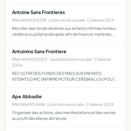
BAB et ses alentours afin d'améliorer leur confort de vie,et
favoriser le maintien à domicile ce qui retar…
Antoine Sans Frontieres
RNA W641006298 · Loisirs et vie sociale · Créée en 2014
Récolter des fonds destinés aux enfants infirmes moteur
cérébral ou polyhandicapés afin de financer matériels,
aides humaines et aides techniques nécessaire à leurs
confort et leur permettre de rester à domicile
Antoinino Sans Frontiere
RNA W641000303 · Santé et action sociale · Créée en
2006
RECOLTER DES FONDS DESTINES AUX ENFANTS
ATTEINTS D IMC (INFIRME MOTEUR CEREBRAL) OU POLY
HANDICAPES AFIN DE FINANCER LA THERAPIE LE
DEPLACEMENT LE SEJOUR SUR LE TERRITOIRE EXTERIEUR
Ape Abbadie
ETC...
RNA W641014686 · Loisirs et vie sociale · Créée en 2024
Organiser des actions, des manifestations et des ventes
au profit des élèves de l'école