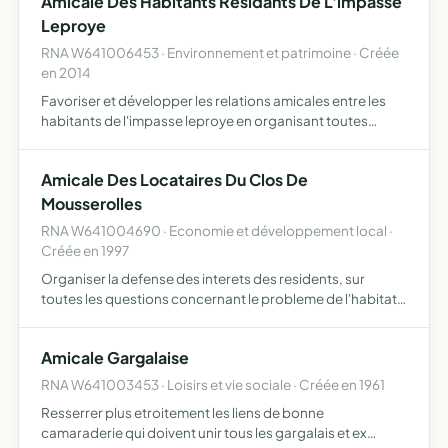
Amicale Des Habitants Residants De L'impasse
contribuer …
Leproye
RNA W641006453 · Environnement et patrimoine · Créée
en 2014
Favoriser et développer les relations amicales entre les
habitants de l'impasse leproye en organisant toutes
actions susceptibles de créer et fortifier les dites relations
Amicale Des Locataires Du Clos De
Mousserolles
RNA W641004690 · Economie et développement local ·
Créée en 1997
Organiser la defense des interets des residents, sur
toutes les questions concernant le probleme de l'habitat
et de l'urbanisme defense du loyer, sante publique, prix
des loyers et prestations,etc ...
Amicale Gargalaise
RNA W641003453 · Loisirs et vie sociale · Créée en 1961
Resserrer plus etroitement les liens de bonne
camaraderie qui doivent unir tous les gargalais et ex