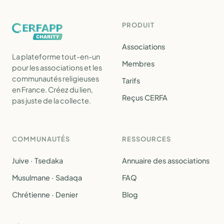
PRODUIT
Associations
La plateforme tout-en-un
Membres
pour les associations et les
communautés religieuses
Tarifs
en France. Créez du lien,
Reçus CERFA
pas juste de la collecte.
COMMUNAUTÉS
RESSOURCES
Juive · Tsedaka
Annuaire des associations
Musulmane · Sadaqa
FAQ
Chrétienne · Denier
Blog