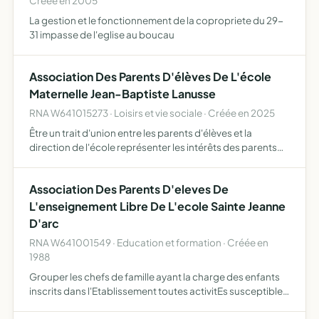
Créée en 2005
La gestion et le fonctionnement de la copropriete du 29-
31 impasse de l'eglise au boucau
Association Des Parents D'élèves De L'école
Maternelle Jean-Baptiste Lanusse
RNA W641015273 · Loisirs et vie sociale · Créée en 2025
Être un trait d'union entre les parents d'élèves et la
direction de l'école représenter les intérêts des parents
d'élèves discuter de tout ce qui concerne l'intérêt des
élèves formuler des propositions ou voeux au nom des…
Association Des Parents D'eleves De
L'enseignement Libre De L'ecole Sainte Jeanne
D'arc
RNA W641001549 · Education et formation · Créée en
1988
Grouper les chefs de famille ayant la charge des enfants
inscrits dans l'Etablissement toutes activitEs susceptibles
d'apporter un soutien matEriel et moral Â l'Etablissement,