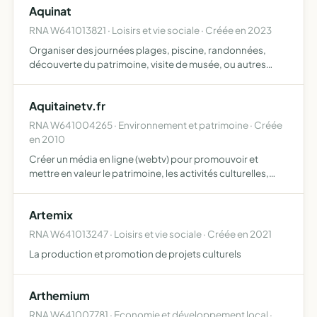
Aquinat
RNA W641013821 · Loisirs et vie sociale · Créée en 2023
Organiser des journées plages, piscine, randonnées,
découverte du patrimoine, visite de musée, ou autres
propositions diverses, participer aux activités d'autres
associations ou centres de vacances naturistes,
Aquitainetv.fr
promouvoir …
RNA W641004265 · Environnement et patrimoine · Créée
en 2010
Créer un média en ligne (webtv) pour promouvoir et
mettre en valeur le patrimoine, les activités culturelles,
sportives, artistiques et commerciales de la région
Aquitaine à l'échelle départementale, régionale, nationale
Artemix
…
RNA W641013247 · Loisirs et vie sociale · Créée en 2021
La production et promotion de projets culturels
Arthemium
RNA W641007781 · Economie et développement local ·