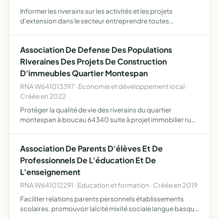
Informer les riverains sur les activités et les projets
d'extension dans le secteur entreprendre toutes
démarches auprès des pouvoirs publics,des entreprises
impliquées dans les activités sur le dit territoire organiser
Association De Defense Des Populations
e…
Riveraines Des Projets De Construction
D'immeubles Quartier Montespan
RNA W641013397 · Economie et développement local ·
Créée en 2022
Protéger la qualité de vie des riverains du quartier
montespan à boucau 64340 suite à projet immobilier rue
jean moulin en remplacement de l'actuel intermarché
Association De Parents D'élèves Et De
Professionnels De L'éducation Et De
L'enseignement
RNA W641012291 · Education et formation · Créée en 2019
Faciliter relations parents personnels établissements
scolaires, promouvoir laïcité mixité sociale langue basque
solidarité accompagner familles difficultés intervenir