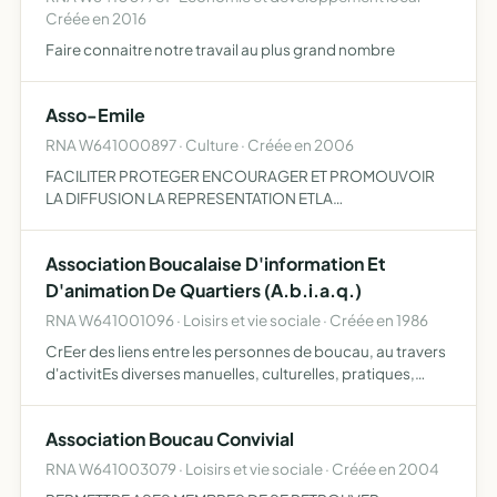
Créée en 2016
Faire connaitre notre travail au plus grand nombre
Asso-Emile
RNA W641000897 · Culture · Créée en 2006
FACILITER PROTEGER ENCOURAGER ET PROMOUVOIR
LA DIFFUSION LA REPRESENTATION ETLA
REPRODUCTION DE TOUS LES TYPES D OEUVRES
ARTISTIQUES REALISEES PAR TOUS LES MEMBRES DE L
Association Boucalaise D'information Et
ASSOCIATION
D'animation De Quartiers (A.b.i.a.q.)
RNA W641001096 · Loisirs et vie sociale · Créée en 1986
CrEer des liens entre les personnes de boucau, au travers
d'activitEs diverses manuelles, culturelles, pratiques,
sportives, et toutes demandes rEpondant aux besoins
exprimEs par les adhErents.
Association Boucau Convivial
RNA W641003079 · Loisirs et vie sociale · Créée en 2004