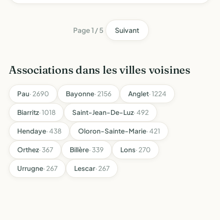
développement de l'habitat maitrisée, notamment par
l'intro…
Page 1 / 5
Suivant
Associations dans les villes voisines
Pau
· 2690
Bayonne
· 2156
Anglet
· 1224
Biarritz
· 1018
Saint-Jean-De-Luz
· 492
Hendaye
· 438
Oloron-Sainte-Marie
· 421
Orthez
· 367
Billère
· 339
Lons
· 270
Urrugne
· 267
Lescar
· 267