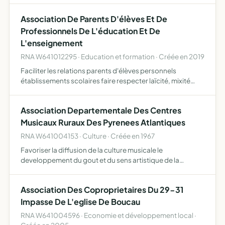
médiation responsables établissements maintenir
Association De Parents D'élèves Et De
commu…
Professionnels De L'éducation Et De
L'enseignement
RNA W641012295 · Education et formation · Créée en 2019
Faciliter les relations parents d'élèves personnels
établissements scolaires faire respecter laïcité, mixité
sociale, promouvoir langue basque et solidarité
accompagner les familles en difficultés à leur demande
Association Departementale Des Centres
auprès de…
Musicaux Ruraux Des Pyrenees Atlantiques
RNA W641004153 · Culture · Créée en 1967
Favoriser la diffusion de la culture musicale le
developpement du gout et du sens artistique de la
jeunesse dans le cadre de l'ecole publique etc..
Association Des Coproprietaires Du 29-31
Impasse De L'eglise De Boucau
RNA W641004596 · Economie et développement local ·