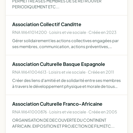
PERMETTRE ASES MEMBRES DE SE RETROUVER
PERIODIQUEMENT ETC...
Association Collectif Canditte
RNA W641014200 · Loisirs et vie sociale · Créée en 2023
Gérer solidairement les actions collectives engagées par
ses membres, communication, actions préventives,
actions en justice, pour préserver la qualité du cadre de
vie de Canditte en s'inscrivant dans une logique de
Association Culturelle Basque Espagnole
défen…
RNA W641004613 · Loisirs et vie sociale · Créée en 2011
Créer des liens d'amitié et de solidarité entre ses membres
à travers le développement physique et morale de tous
ses membres dans le cadre d'activités sportives,
notamment une équipe de football et des sorties
Association Culturelle Franco-Africaine
culturelle…
RNA W641000876 · Loisirs et vie sociale · Créée en 2005
ORGANISATION DE DECOUVERTE DU CONTINENT
AFRICAIN. EXPOSITION ET PROJECTION DE FILM ETC...