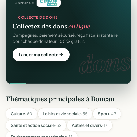
ANNONCE
COLLECTE DE DONS
Collectez des dons
en ligne
.
Campagnes, paiement sécurisé, reçu fiscal instantané
pour chaque donateur. 100 % gratuit.
dons.
Lancer ma collecte
Thématiques principales à Boucau
Culture
· 60
Loisirs et vie sociale
· 55
Sport
· 43
Santé et action sociale
· 32
Autres et divers
· 17
Environnement et patrimoine
· 13