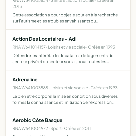
RNA W641005834 · Santé et action sociale · Créée en
2013
Cette association a pour objet le soutien à la recherche
sur l'autisme et les troubles envahissants du
développement, le perfectionnement, la mise en oeuvre
et la diffusion de prises en charges efficaces dignes et
Action Des Locataires - Adl
respect…
RNA W641014157 · Loisirs et vie sociale · Créée en 1993
Défendre les intérêts des locataires de logements du
secteur privé et du secteur social, pour toutes les
questions qui concernent l'exécution du contrat de
location tous litiges liés à l'usage du logement défendre
Adrenaline
les int…
RNA W641003888 · Loisirs et vie sociale · Créée en 1993
Le bien etre corporel la mise en condition sous diverses
formes la connaissance et l'initiation de l'expression
gymnique et des disciplines associees
Aerobic Côte Basque
RNA W641004972 · Sport · Créée en 2011