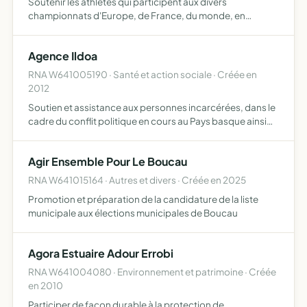
Soutenir les athlètes qui participent aux divers
championnats d'Europe, de France, du monde, en
gymnastique aérobic et autres compétitions nationales et
internationales issus du club Hegaldi Ast Aérobic
Agence Ildoa
RNA W641005190 · Santé et action sociale · Créée en
2012
Soutien et assistance aux personnes incarcérées, dans le
cadre du conflit politique en cours au Pays basque ainsi
qu'aux personnes exilées dans le cadre de ce même
conflit information sur les questions carcérales
Agir Ensemble Pour Le Boucau
RNA W641015164 · Autres et divers · Créée en 2025
Promotion et préparation de la candidature de la liste
municipale aux élections municipales de Boucau
Agora Estuaire Adour Errobi
RNA W641004080 · Environnement et patrimoine · Créée
en 2010
Participer de façon durable à la protection de