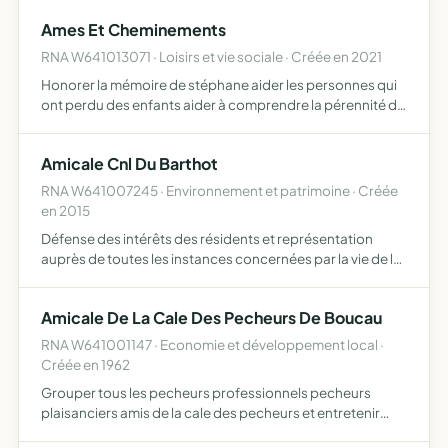
Ames Et Cheminements
RNA W641013071 · Loisirs et vie sociale · Créée en 2021
Honorer la mémoire de stéphane aider les personnes qui
ont perdu des enfants aider à comprendre la pérennité de
la vie après le départ terrestre au travers de l'âme et de
l'esprit apaiser le coeur et l'esprit après le dép…
Amicale Cnl Du Barthot
RNA W641007245 · Environnement et patrimoine · Créée
en 2015
Défense des intérêts des résidents et représentation
auprès de toutes les instances concernées par la vie de la
cité
Amicale De La Cale Des Pecheurs De Boucau
RNA W641001147 · Economie et développement local ·
Créée en 1962
Grouper tous les pecheurs professionnels pecheurs
plaisanciers amis de la cale des pecheurs et entretenir
tous liens de solidarite et de bonne camaraderie. faire