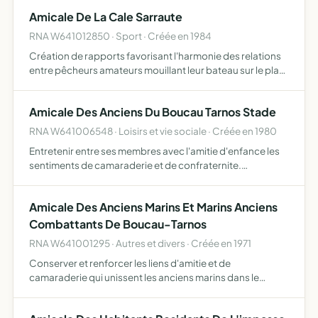
respecter les us et coutumes de peche entre societaires
Amicale De La Cale Sarraute
etc…
RNA W641012850 · Sport · Créée en 1984
Création de rapports favorisant l'harmonie des relations
entre pêcheurs amateurs mouillant leur bateau sur le plan
d'eau de la cale sarraute
Amicale Des Anciens Du Boucau Tarnos Stade
RNA W641006548 · Loisirs et vie sociale · Créée en 1980
Entretenir entre ses membres avec l'amitie d'enfance les
sentiments de camaraderie et de confraternite.
regrouper une fois l'an pour une journee des retrouvailles
tous ses membres fussent-ils dissemines aux quatre
Amicale Des Anciens Marins Et Marins Anciens
coins d…
Combattants De Boucau-Tarnos
RNA W641001295 · Autres et divers · Créée en 1971
Conserver et renforcer les liens d'amitie et de
camaraderie qui unissent les anciens marins dans le
souvenir des joies, des efforts, des dangers et aussi des
sacrifices vecus en communs au service de la france