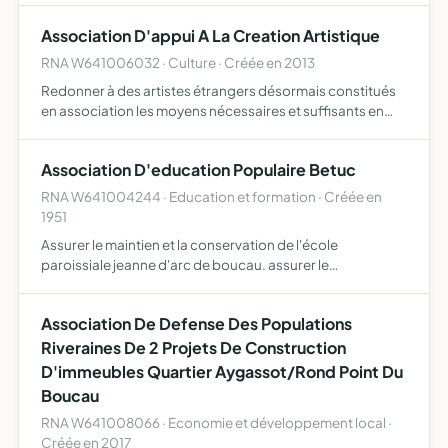
Association D'appui A La Creation Artistique
RNA W641006032 · Culture · Créée en 2013
Redonner à des artistes étrangers désormais constitués
en association les moyens nécessaires et suffisants en
matériel pour permettre de maintenir la création artistique
dans des régions économiquement exsangues les resso…
Association D'education Populaire Betuc
RNA W641004244 · Education et formation · Créée en
1951
Assurer le maintien et la conservation de l'école
paroissiale jeanne d'arc de boucau. assurer le
fonctionnement matériel d'oeuvres et organismes
exerçant une activité charitable éducative sportive
Association De Defense Des Populations
sociale sanitaire cultue…
Riveraines De 2 Projets De Construction
D'immeubles Quartier Aygassot/Rond Point Du
Boucau
RNA W641008066 · Economie et développement local ·
Créée en 2017