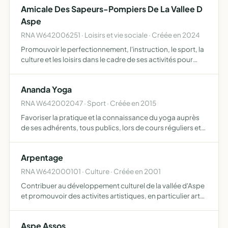
Amicale Des Sapeurs-Pompiers De La Vallee D
Aspe
RNA W642006251 · Loisirs et vie sociale · Créée en 2024
Promouvoir le perfectionnement, l'instruction, le sport, la
culture et les loisirs dans le cadre de ses activités pour
l'ensemble des sapeurs pompiers de la vallée d'aspe
subvenir ou participer aux frais de fêtes, congrès…
Ananda Yoga
RNA W642002047 · Sport · Créée en 2015
Favoriser la pratique et la connaissance du yoga auprès
de ses adhérents, tous publics, lors de cours réguliers et
permettre sa découverte pour le plus grand nombre, lors
d'ateliers et activités qui lui sont rattachés
Arpentage
RNA W642000101 · Culture · Créée en 2001
Contribuer au développement culturel de la vallée d'Aspe
et promouvoir des activites artistiques, en particulier arts
plastiques. Développer les échanges artistiques et les
expositions à l'extérieur de la vallée d'Aspe, y…
Aspe Assos