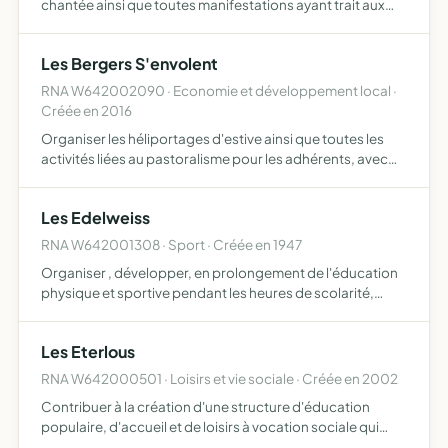
chantée ainsi que toutes manifestations ayant trait aux
250 ans de la fondation de la ville de Saint Louis par Pierre
Laclède
Les Bergers S'envolent
RNA W642002090 · Economie et développement local ·
Créée en 2016
Organiser les héliportages d'estive ainsi que toutes les
activités liées au pastoralisme pour les adhérents, avec
comme principaux objectifs se réapproprier l'initiative de
l'héliportage vers les cabanes sans pistes d'acc…
Les Edelweiss
RNA W642001308 · Sport · Créée en 1947
Organiser , développer, en prolongement de l'éducation
physique et sportive pendant les heures de scolarité,
l'initiation et la pratique sportives pour les élèves qui y
adhèrent
Les Eterlous
RNA W642000501 · Loisirs et vie sociale · Créée en 2002
Contribuer à la création d'une structure d'éducation
populaire, d'accueil et de loisirs à vocation sociale qui
sera un lieu de vie pour les enfants et les jeunes de 3 à 17