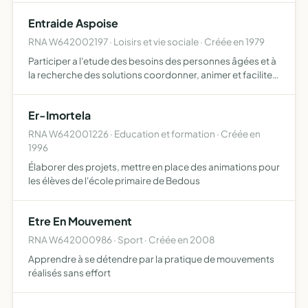
Entraide Aspoise
RNA W642002197 · Loisirs et vie sociale · Créée en 1979
Participer a l'etude des besoins des personnes âgées et à
la recherche des solutions coordonner, animer et faciliter
toutes les actions en faveur du 3ème âge promouvoir
toutes les réalisations et gérer les crédits suscept…
Er-Imortela
RNA W642001226 · Education et formation · Créée en
1996
Élaborer des projets, mettre en place des animations pour
les élèves de l'école primaire de Bedous
Etre En Mouvement
RNA W642000986 · Sport · Créée en 2008
Apprendre à se détendre par la pratique de mouvements
réalisés sans effort