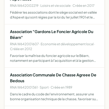
RNA W642002219 · Loisirs et vie sociale · Créée en 2017
Fédérer les associations dont le siège social est en vallée
d'Aspe et qui sont régies par la loi du 1er juillet 1901 et le
décret du 16 août 1901 elle permet de mutualiser les
ressources humaines et matérielles des membre…
Association "Gardons Le Foncier Agricole Du
Béarn"
RNA W642001607 · Economie et développement local ·
Créée en 2012
Favoriser la maîtrise du foncier agricole sur le Béarn,
notamment en participant à l'acquisition et à la gestion
collective de terres et de bâtiments agricoles, en
s'assurant de la destination agricole de ce patrimoine à …
Association Communale De Chasse Agreee De
Bedous
RNA W642001361 · Sport · Créée en 1989
Dans le cadre du code de l'environnement, assurer une
bonne organisation technique de la chasse, favoriser sur
son territoire le développement d un gibier et de la faune
sauvage dans le respect d'un véritable équilibre ag…