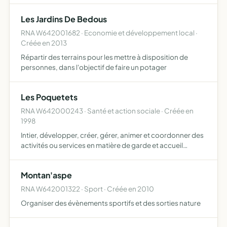
ans répondant aux besoins des familles et concour…
Les Jardins De Bedous
RNA W642001682 · Economie et développement local ·
Créée en 2013
Répartir des terrains pour les mettre à disposition de
personnes, dans l'objectif de faire un potager
Les Poquetets
RNA W642000243 · Santé et action sociale · Créée en
1998
Intier, développer, créer, gérer, animer et coordonner des
activités ou services en matière de garde et accueil
d'enfants en vallée d'Aspe. Elle a comme carctérisitiques
d'être à l'initiative de parents de heunes enfants,…
Montan'aspe
RNA W642001322 · Sport · Créée en 2010
Organiser des évènements sportifs et des sorties nature