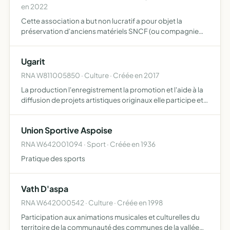
en 2022
Cette association a but non lucratif a pour objet la
préservation d'anciens matériels SNCF (ou compagnie
antérieures) et la valorisation de l'histoire ferroviaire de la
vallée d'Aspe et de la ligne internationale du Trans…
Ugarit
RNA W811005850 · Culture · Créée en 2017
La production l'enregistrement la promotion et l'aide à la
diffusion de projets artistiques originaux elle participe et
porte les initiatives des artiste qu'elle soutient auprès des
institutions structures et évènements e…
Union Sportive Aspoise
RNA W642001094 · Sport · Créée en 1936
Pratique des sports
Vath D'aspa
RNA W642000542 · Culture · Créée en 1998
Participation aux animations musicales et culturelles du
territoire de la communauté des communes de la vallée