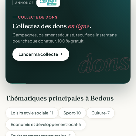
ANNONCE
COLLECTE DE DONS
Collectez des dons
en ligne
.
Campagnes, paiement sécurisé, reçu fiscal instantané
pour chaque donateur. 100 % gratuit.
dons.
Lancer ma collecte
Thématiques principales à Bedous
Loisirs et vie sociale
· 11
Sport
· 10
Culture
· 7
Economie et développement local
· 5
Environnement et patrimoine
· 5