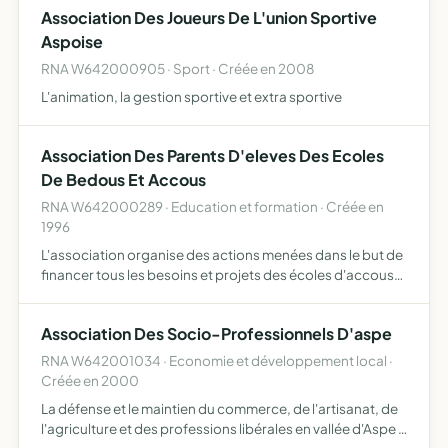
Association Des Joueurs De L'union Sportive
Aspoise
RNA W642000905 · Sport · Créée en 2008
L'animation, la gestion sportive et extra sportive
Association Des Parents D'eleves Des Ecoles
De Bedous Et Accous
RNA W642000289 · Education et formation · Créée en
1996
L'association organise des actions menées dans le but de
financer tous les besoins et projets des écoles d'accous
et bedous a travers ces initiatives, elle a comme objectif
de favoriser la création de lien social et hors …
Association Des Socio-Professionnels D'aspe
RNA W642001034 · Economie et développement local ·
Créée en 2000
La défense et le maintien du commerce, de l'artisanat, de
l'agriculture et des professions libérales en vallée d'Aspe .