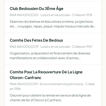
Club Bedousien Du 3Ème Âge
RNA W642002260 · Loisirs et vie sociale · Créée en 1976
Séances récréatives et éducatives (cinéma, projections,
etc...) voyages, repas, pique-niques travaux manuels de
toute nature toutes formes d'entraide
Comite Des Fetes De Bedous
RNA W642000239 · Loisirs et vie sociale · Créée en 1957
Organisation, préparation et financement de diverses
manifestations en collaboration avec d'autres
associations. Organisation, préparation et financement
des bals publics et autres réjouissances dans la dite
Comite Pour La Reouverture De La Ligne
commune. Main…
Oloron-Canfranc
RNA W642000319 · Environnement et patrimoine · Créée
en 1986
Oeuvrer pour obtenir la remise en service de la ligne de
chemin de fer d'Oloron à Canfranc