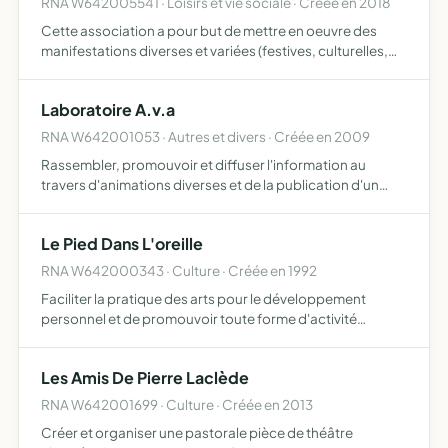
RNA W642005541 · Loisirs et vie sociale · Créée en 2018
Cette association a pour but de mettre en oeuvre des
manifestations diverses et variées (festives, culturelles,
sportives, etc) afin de créer une nouvelle dynamique dans
la Vallée d'Aspe et ainsi pérenniser le lien social…
Laboratoire A.v.a
RNA W642001053 · Autres et divers · Créée en 2009
Rassembler, promouvoir et diffuser l'information au
travers d'animations diverses et de la publication d'un
journal
Le Pied Dans L'oreille
RNA W642000343 · Culture · Créée en 1992
Faciliter la pratique des arts pour le développement
personnel et de promouvoir toute forme d'activité
artistique et de spectacles vivants, sans que cette liste
soit exhaustive
Les Amis De Pierre Laclède
RNA W642001699 · Culture · Créée en 2013
Créer et organiser une pastorale pièce de théâtre