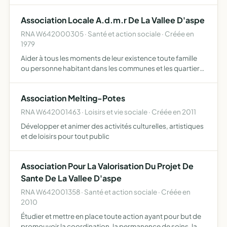
La promotion de la vie économique a partir d'animations
locales . Le regroupement des socio-professio…
Association Locale A.d.m.r De La Vallee D'aspe
RNA W642000305 · Santé et action sociale · Créée en
1979
Aider à tous les moments de leur existence toute famille
ou personne habitant dans les communes et les quartiers
ou elle exerce son action. Pour ce faire, elle assure la
responsabilité matérielle et morale de la marche d'…
Association Melting-Potes
RNA W642001463 · Loisirs et vie sociale · Créée en 2011
Développer et animer des activités culturelles, artistiques
et de loisirs pour tout public
Association Pour La Valorisation Du Projet De
Sante De La Vallee D'aspe
RNA W642001358 · Santé et action sociale · Créée en
2010
Étudier et mettre en place toute action ayant pour but de
promouvoir la coordination, la permanence de soins, la