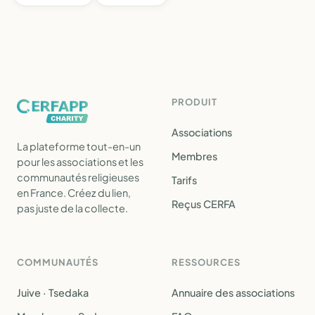
PRODUIT
Associations
La plateforme tout-en-un
Membres
pour les associations et les
communautés religieuses
Tarifs
en France. Créez du lien,
Reçus CERFA
pas juste de la collecte.
COMMUNAUTÉS
RESSOURCES
Juive · Tsedaka
Annuaire des associations