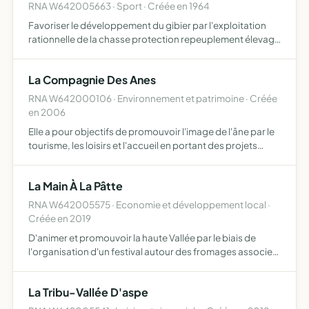
RNA W642005663 · Sport · Créée en 1964
Favoriser le développement du gibier par l'exploitation
rationnelle de la chasse protection repeuplement élevage
destruction des nuisibles répression du braconnage
La Compagnie Des Anes
RNA W642000106 · Environnement et patrimoine · Créée
en 2006
Elle a pour objectifs de promouvoir l'image de l'âne par le
tourisme, les loisirs et l'accueil en portant des projets
utiles, éthiques et locaux favorisant l'insertion sociale et
professionnelle
La Main À La Pâtte
RNA W642005575 · Economie et développement local ·
Créée en 2019
D'animer et promouvoir la haute Vallée par le biais de
l'organisation d'un festival autour des fromages associer
à ce festival une dimension culturelle (spectacles vivants),
gastronomique, d'artisanats et de producteurs l…
La Tribu-Vallée D'aspe