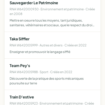
Sauvegarder Le Patrimoine
RNA W642000930 · Environnement et patrimoine · Créée
en 2008
Mettre en oeuvre tous les moyens, tant juridiques,
sanitaires, vétérinaires et sociaux, que le respect du droit
des tiers et de la législation dans tous les domaines, pour
empêcher la construction d'une bergerie en plein …
Taka Siffler
RNA W642005999 · Autres et divers · Créée en 2022
Enseigner et promouvoir le langage sifflé
Team Pey's
RNA W642005988 · Sport · Créée en 2022
Découverte de la pratique des sports mécaniques
poursuite sur terre
Train D'estive
RNA W642005923 · Environnement et patrimoine · Créée