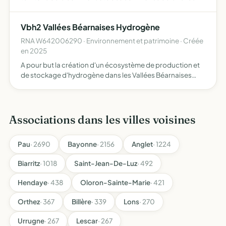
d'Aspe, ou tout autre lieu en France ou à l'étranger ces
actions pourront s'effectuer en étroite collaboration…
Vbh2 Vallées Béarnaises Hydrogène
RNA W642006290 · Environnement et patrimoine · Créée
en 2025
A pour but la création d'un écosystème de production et
de stockage d'hydrogène dans les Vallées Béarnaises
permettent de favoriser la mobilité des usages locaux
avec pour objectif la préservation de l'environnement
Associations dans les villes voisines
Pau
· 2690
Bayonne
· 2156
Anglet
· 1224
Biarritz
· 1018
Saint-Jean-De-Luz
· 492
Hendaye
· 438
Oloron-Sainte-Marie
· 421
Orthez
· 367
Billère
· 339
Lons
· 270
Urrugne
· 267
Lescar
· 267