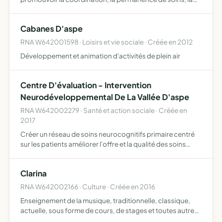
prévention et l'éducation à la santé améliorer la qualité de
la prise en charge des patients en élaborant de…
Cabanes D'aspe
RNA W642001598 · Loisirs et vie sociale · Créée en 2012
Développement et animation d'activités de plein air
Centre D'évaluation - Intervention
Neurodéveloppemental De La Vallée D'aspe
RNA W642002279 · Santé et action sociale · Créée en
2017
Créer un réseau de soins neurocognitifs primaire centré
sur les patients améliorer l'offre et la qualité des soins
neurocognitifs locaux améliorer la promotion de la santé
sur le secteur de population concernée favoriser …
Clarina
RNA W642002166 · Culture · Créée en 2016
Enseignement de la musique, traditionnelle, classique,
actuelle, sous forme de cours, de stages et toutes autres
activités liées à cet objet