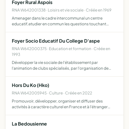
Foyer Rural Aspois
RNA W642001338 · Loisirs et vie sociale · Créée en 1969
Amenager dans le cadre intercommunal un centre
educatif,etudier en commun les questions touchant
l'ensemble des problemes interessant la vie rurale sous
ses aspects,notamment scientifique,
Foyer Socio Educatif Du College D'aspe
technique,economique et social o…
RNA W642000375 · Education et formation · Créée en
1993
Développer la vie sociale de l'établissement par
l'animation de clubs spécialisés, par l'organisation de
manifestations culturelles, par l'établissement de liens
avec les associations de la cité et par la participation au…
Hors Du Ko (Hko)
RNA W642005945 · Culture · Créée en 2022
Promouvoir, développer, organiser et diffuser des
activités à caractère culturel en France et à l'étranger
accompagner et soutenir des artistes dans la création et
le développement de leur projet artistique (tout art) par…
La Bedousienne