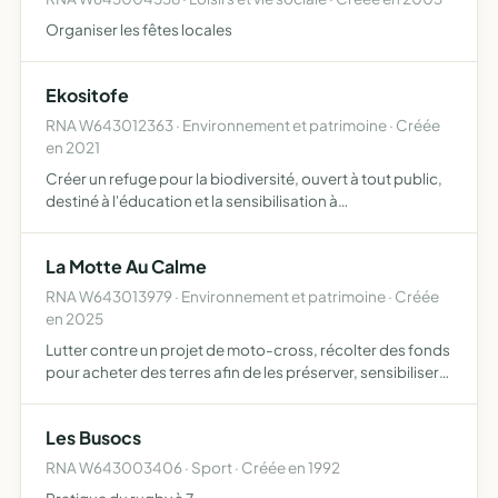
Organiser les fêtes locales
Ekositofe
RNA W643012363 · Environnement et patrimoine · Créée
en 2021
Créer un refuge pour la biodiversité, ouvert à tout public,
destiné à l'éducation et la sensibilisation à
l'environnement et l'écologie, tout en développant la
créativité des visiteurs
La Motte Au Calme
RNA W643013979 · Environnement et patrimoine · Créée
en 2025
Lutter contre un projet de moto-cross, récolter des fonds
pour acheter des terres afin de les préserver, sensibiliser
au respect de l'environnement et créer un refuge de
biodiversité, prévenir les nuisances sonores et l'i…
Les Busocs
RNA W643003406 · Sport · Créée en 1992