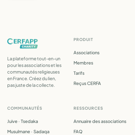
PRODUIT
Associations
La plateforme tout-en-un
Membres
pour les associations et les
communautés religieuses
Tarifs
en France. Créez du lien,
Reçus CERFA
pas juste de la collecte.
COMMUNAUTÉS
RESSOURCES
Juive · Tsedaka
Annuaire des associations
Musulmane · Sadaqa
FAQ