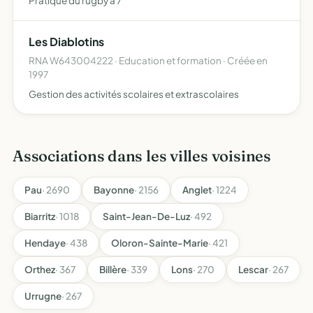
Pratique du rugby à 7
Les Diablotins
RNA W643004222 · Education et formation · Créée en
1997
Gestion des activités scolaires et extrascolaires
Associations dans les villes voisines
Pau
· 2690
Bayonne
· 2156
Anglet
· 1224
Biarritz
· 1018
Saint-Jean-De-Luz
· 492
Hendaye
· 438
Oloron-Sainte-Marie
· 421
Orthez
· 367
Billère
· 339
Lons
· 270
Lescar
· 267
Urrugne
· 267