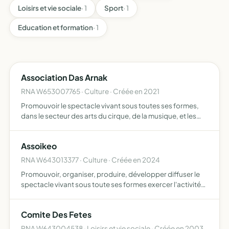
Loisirs et vie sociale
· 1
Sport
· 1
Education et formation
· 1
Association Das Arnak
RNA W653007765 · Culture · Créée en 2021
Promouvoir le spectacle vivant sous toutes ses formes,
dans le secteur des arts du cirque, de la musique, et les
autres secteurs qui font appel à leurs disciplines
Organiser, produire, développer le spectacle vivant,
Assoikeo
sous…
RNA W643013377 · Culture · Créée en 2024
Promouvoir, organiser, produire, développer diffuser le
spectacle vivant sous toute ses formes exercer l'activité
d'entrepreneur de spectacle vivant, d'employeur
d'artistes de spectacle vivant et proposer le pratique arti…
Comite Des Fetes
RNA W643004538 · Loisirs et vie sociale · Créée en 2003