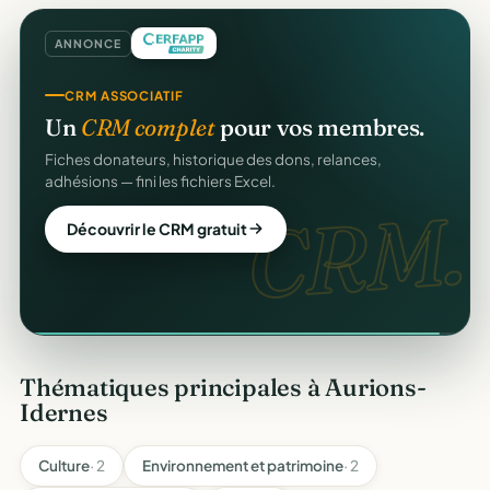
ANNONCE
CRM ASSOCIATIF
Un
CRM complet
pour vos membres.
offert
Fiches donateurs, historique des dons, relances,
adhésions — fini les fichiers Excel.
CRM.
Découvrir le CRM gratuit
Thématiques principales à Aurions-
Idernes
Culture
· 2
Environnement et patrimoine
· 2