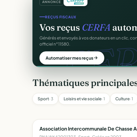
ANNONCE
GESTION D'ASSOCIATION
REÇUS FISCAUX
Gérez votre associatio
Vos reçus
CERFA
autom
gra
CER
Membres, dons, événements, reçus — tout votre p
Générés et envoyés à vos donateurs en un clic, c
sans rien payer.
officiel n°11580.
Créer mon compte gratuit
Automatiser mes reçus
Thématiques principales
Sport
· 3
Loisirs et vie sociale
· 1
Culture
· 1
Association Intercommunale De Chasse A
RNA W642001303 · Sport · Créée en 2003