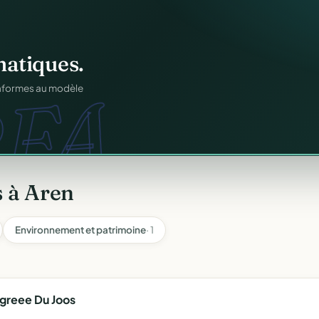
n
gratuitement
.
atiques.
tuit.
FA.
ilotage au même endroit,
onformes au modèle
 à Aren
Environnement et patrimoine
· 1
greee Du Joos