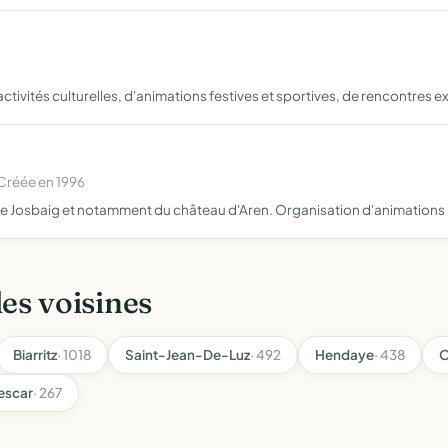
tivités culturelles, d'animations festives et sportives, de rencontres 
Créée en 1996
e de Josbaig et notamment du château d'Aren. Organisation d'animation
les voisines
Biarritz
· 1018
Saint-Jean-De-Luz
· 492
Hendaye
· 438
O
escar
· 267