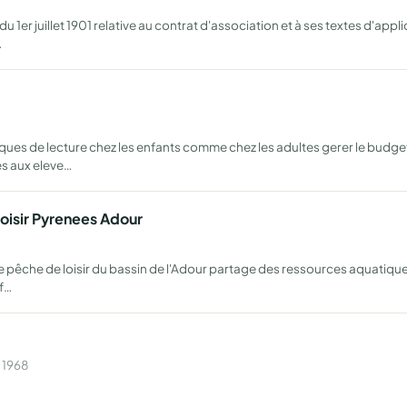
u 1er juillet 1901 relative au contrat d'association et à ses textes d'app
…
ques de lecture chez les enfants comme chez les adultes gerer le budget
s aux eleve…
Loisir Pyrenees Adour
ère pêche de loisir du bassin de l'Adour partage des ressources aquatiq
 f…
 1968