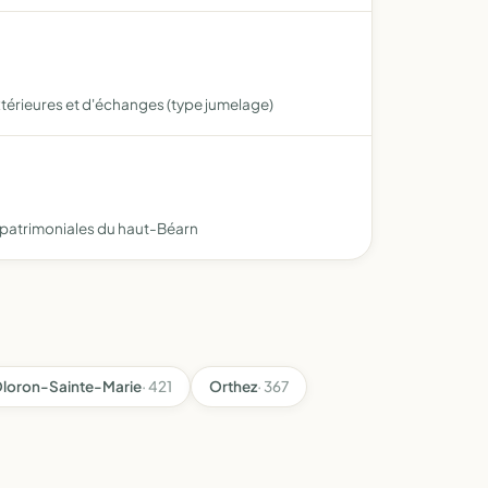
extérieures et d'échanges (type jumelage)
s patrimoniales du haut-Béarn
loron-Sainte-Marie
· 421
Orthez
· 367