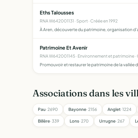
Eths Talousses
RNA W642001131 · Sport · Créée en 1992
À Aren, découverte du patrimoine, organisation d'ac
Patrimoine Et Avenir
RNA W642001145 · Environnement et patrimoine · 
Promouvoir et restaurer le patrimoine de la vallé
Associations dans les vil
Pau
· 2690
Bayonne
· 2156
Anglet
· 1224
Billère
· 339
Lons
· 270
Urrugne
· 267
L