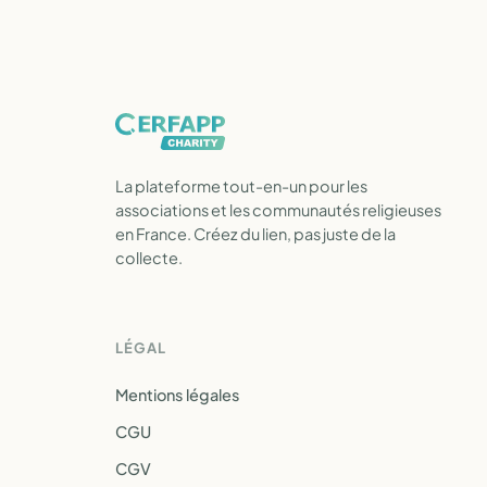
La plateforme tout-en-un pour les
associations et les communautés religieuses
en France. Créez du lien, pas juste de la
collecte.
LÉGAL
Mentions légales
CGU
CGV