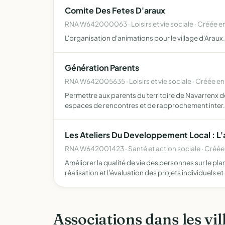
Comite Des Fetes D'araux
RNA W642000063 · Loisirs et vie sociale · Créée e
L'organisation d'animations pour le village d'Araux.
Génération Parents
RNA W642005635 · Loisirs et vie sociale · Créée e
Permettre aux parents du territoire de Navarrenx de 
espaces de rencontres et de rapprochement inter
Les Ateliers Du Developpement Local : L'
RNA W642001423 · Santé et action sociale · Créée
Améliorer la qualité de vie des personnes sur le 
réalisation et l'évaluation des projets individuels et
Associations dans les vil