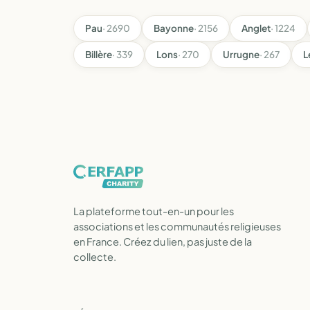
Pau
· 2690
Bayonne
· 2156
Anglet
· 1224
Billère
· 339
Lons
· 270
Urrugne
· 267
L
La plateforme tout-en-un pour les
associations et les communautés religieuses
en France. Créez du lien, pas juste de la
collecte.