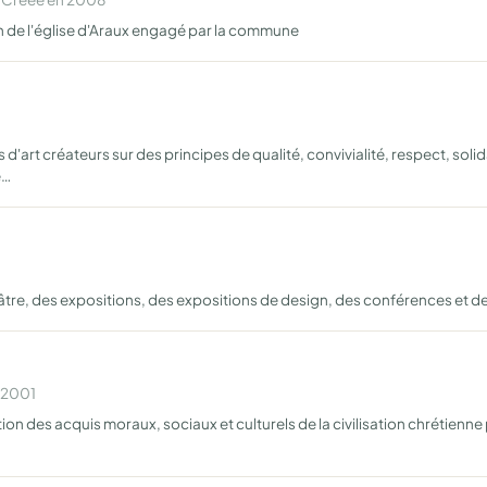
n de l'église d'Araux engagé par la commune
'art créateurs sur des principes de qualité, convivialité, respect, solida
e…
tre, des expositions, des expositions de design, des conférences et de
n 2001
ion des acquis moraux, sociaux et culturels de la civilisation chrétien