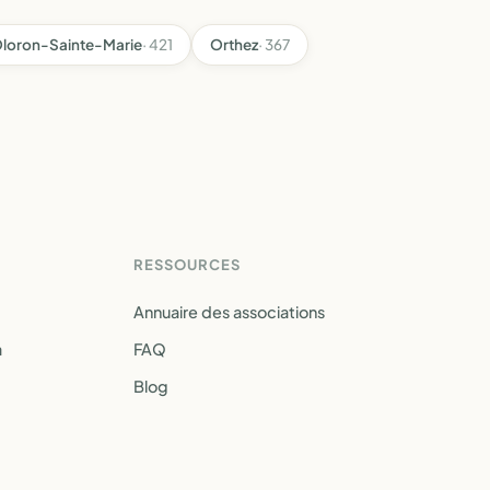
loron-Sainte-Marie
· 421
Orthez
· 367
RESSOURCES
Annuaire des associations
a
FAQ
Blog