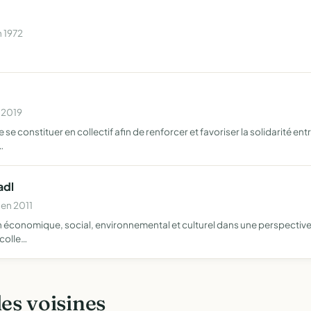
n 1972
n 2019
se constituer en collectif afin de renforcer et favoriser la solidarité ent
…
adl
 en 2011
plan économique, social, environnemental et culturel dans une perspecti
 colle…
les voisines