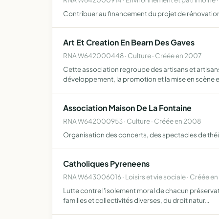
Contribuer au financement du projet de rénovatio
Art Et Creation En Bearn Des Gaves
RNA W642000448 · Culture · Créée en 2007
Cette association regroupe des artisans et artisans d
développement, la promotion et la mise en scène 
Association Maison De La Fontaine
RNA W642000953 · Culture · Créée en 2008
Organisation des concerts, des spectacles de théâ
Catholiques Pyreneens
RNA W643006016 · Loisirs et vie sociale · Créée e
Lutte contre l'isolement moral de chacun préservat
familles et collectivités diverses, du droit natur…