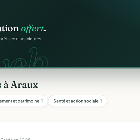
atiques.
ation
offert
.
FA.
onformes au modèle
web.
prêts en cinq minutes.
s à Araux
ement et patrimoine
· 1
Santé et action sociale
· 1
 Créée en 2008