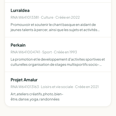
terres yndicales et celles dont les syndicats des vallees en
ont la jouissance ou sont usufruitiers. la defens…
Lurraldea
RNA W641013381 · Culture · Créée en 2022
Promouvoir et soutenir le chant basque en aidant de
jeunes talents à percer, ainsi que les sujets et activités
auxquels ils sont liés
Perkain
RNA W641004741 · Sport · Créée en 1993
La promotion et le developpement d'activites sportives et
culturelles organisation de stages multisportifs socio-
educatifs. organisations de tournois divers ecole de
pelote expositions etc...
Projet Amalur
RNA W641013163 · Loisirs et vie sociale · Créée en 2021
Art,ateliers créatifs,photo,bien-
être,danse,yoga,randonnées