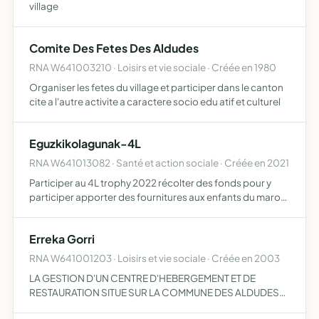
village
Comite Des Fetes Des Aldudes
RNA W641003210 · Loisirs et vie sociale · Créée en 1980
Organiser les fetes du village et participer dans le canton
cite a l'autre activite a caractere socio edu atif et culturel
Eguzkikolagunak-4L
RNA W641013082 · Santé et action sociale · Créée en 2021
Participer au 4L trophy 2022 récolter des fonds pour y
participer apporter des fournitures aux enfants du maroc
raid du 17 au 27 février 2022
Erreka Gorri
RNA W641001203 · Loisirs et vie sociale · Créée en 2003
LA GESTION D'UN CENTRE D'HEBERGEMENT ET DE
RESTAURATION SITUE SUR LA COMMUNE DES ALDUDES
PROPRIETAIRE DE L'EQUIPEMENT ETC...