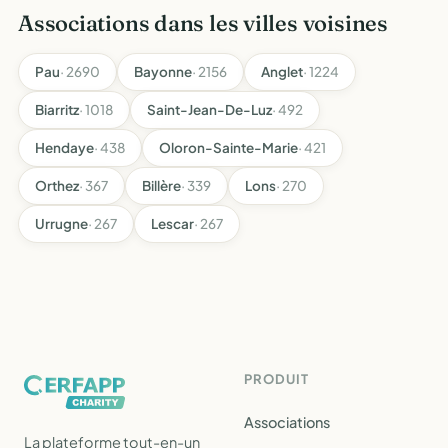
Associations dans les villes voisines
Pau
· 2690
Bayonne
· 2156
Anglet
· 1224
Biarritz
· 1018
Saint-Jean-De-Luz
· 492
Hendaye
· 438
Oloron-Sainte-Marie
· 421
Orthez
· 367
Billère
· 339
Lons
· 270
Urrugne
· 267
Lescar
· 267
PRODUIT
Associations
La plateforme tout-en-un