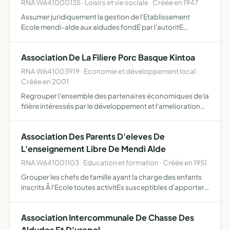
RNA W641000135 · Loisirs et vie sociale · Créée en 1947
Assumer juridiquement la gestion de l'Etablissement
Ecole mendi-alde aux aldudes fondE par l'autoritE
canonique compEtente.
Association De La Filiere Porc Basque Kintoa
RNA W641003919 · Economie et développement local ·
Créée en 2001
Regrouper l'ensemble des partenaires économiques de la
filière intéressés par le développement et l'amelioration
qualitative de la production de porcs de race pie noiredu
pays basque,par leur valorisation optimale en prod…
Association Des Parents D'eleves De
L'enseignement Libre De Mendi Alde
RNA W641001103 · Education et formation · Créée en 1951
Grouper les chefs de famille ayant la charge des enfants
inscrits Â l'Ecole toutes activitEs susceptibles d'apporter
un soutien matEriel et moral Â l'Ecole, aux familles et aux
maitres entente avec toutes associations sem…
Association Intercommunale De Chasse Des
Aldudes Et D'urepel