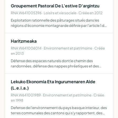
Groupement Pastoral De L'estive D'argintzu
RNA W641005396 · Loisirs et vie sociale · Créée en 2012
Exploitation rationnelle des pâturages situés dans les
régions d'économie montagnarde définie par l'article 1 de
loi 72-12 du 3 janvier 1972 et délimitées en application du
décret 72-24 du 4 janvier 1972 grâce à la consti…
Haritzmeaka
RNA W641006014 · Environnement et patrimoine · Créée
en 2013
Défense des espaces naturels dont le chemin des
randonnées, défense des nappes phréatiques et des
sources, défense de agropastoralisme, protection de
l'environnement en particulier face à tout projet d'élevage
Lekuko Ekonomia Eta Ingurumenaren Alde
de porcs
(L.e.i.a.)
RNA W641001989 · Environnement et patrimoine · Créée
en 1998
Defense de l'environnement du pays basque interieur, des
terres communales des cantons qui s'y rapportent, des