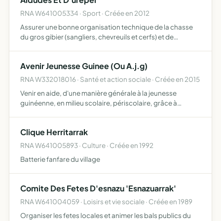
RNA W641005334 · Sport · Créée en 2012
Assurer une bonne organisation technique de la chasse
du gros gibier (sangliers, chevreuils et cerfs) et de
destruction des animaux classés nuisibles, favoriser sur
son territoire le développement du gibier et de la faune…
Avenir Jeunesse Guinee (Ou A.j.g)
RNA W332018016 · Santé et action sociale · Créée en 2015
Venir en aide, d'une manière générale à la jeunesse
guinéenne, en milieu scolaire, périscolaire, grâce à
l'éducation par le sport et la santé. contribuer à
l'amélioration du système éducatif guinéen faire du sport
Clique Herritarrak
un mote…
RNA W641005893 · Culture · Créée en 1992
Batterie fanfare du village
Comite Des Fetes D'esnazu 'Esnazuarrak'
RNA W641004059 · Loisirs et vie sociale · Créée en 1989
Organiser les fetes locales et animer les bals publics du