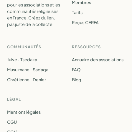
Membres
pour les associations et les
communautés religieuses
Tarifs
en France. Créez du lien,
Reçus CERFA
pas juste de la collecte.
COMMUNAUTÉS
RESSOURCES
Juive · Tsedaka
Annuaire des associations
Musulmane · Sadaqa
FAQ
Chrétienne · Denier
Blog
LÉGAL
Mentions légales
CGU