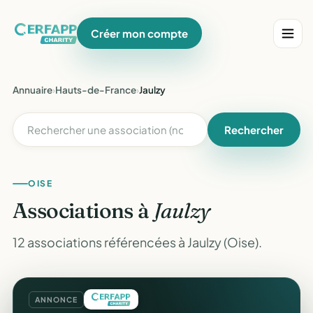
Créer mon compte
Annuaire
›
Hauts-de-France
›
Jaulzy
Rechercher
OISE
Associations à
Jaulzy
12 associations référencées à Jaulzy (Oise).
ANNONCE