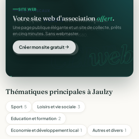
SITE WEB
REÇUS FISCAUX
Votre site web d'association
offert
.
Vos reçus
CERFA
automatiques.
Une page publique élégante et un site de collecte, prêts
Générés et envoyés à vos donateurs en un clic,
en cinq minutes. Sans webmaster.
conformes au modèle officiel n°11580.
web
CERFA.
Créer mon site gratuit
Automatiser mes reçus
Thématiques principales à Jaulzy
Sport
· 5
Loisirs et vie sociale
· 3
Education et formation
· 2
Economie et développement local
· 1
Autres et divers
· 1