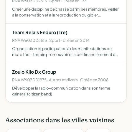
RNA W603002515 · Sport · Créée en 1971
Creer une discipline de chasse parmi ses membres, veiller
a la conservation et a la reproduction du gibier,
d'effectuer des repeuplements sur son territoire de
chasse
Team Relais Enduro (Tre)
RNA W603003165 · Sport · Créée en 2014
Organisation et participation à des manifestations de
moto tout-terrain promouvoir et aider financièrement des
pilotes à participer à des enduros
Zoulo Kilo Dx Group
RNA W603001975 · Autres et divers · Créée en 2008
Développer la radio-communication dans son terme
général (citizen band)
Associations dans les villes voisines