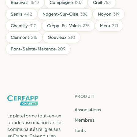
Beauvais
· 1547
Compiègne
· 1213
Creil
· 753
Senlis
· 442
Nogent-Sur-Oise
· 386
Noyon
· 319
Chantilly
· 310
Crépy-En-Valois
· 275
Méru
· 271
Clermont
· 215
Gouvieux
· 210
Pont-Sainte-Maxence
· 209
PRODUIT
Associations
La plateforme tout-en-un
Membres
pour les associations et les
communautés religieuses
Tarifs
en France. Créez du lien,