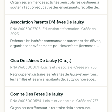
Organiser, animer des activités périscolaires destinées à
soutenir l'action éducative des enseignants, récolter des
fonds afin d'améliorer la vie scolaire, réaliser certains
projets éducatifs sans se substituer au rôle pé…
Association Parents D'élèves De Jaulzy
RNA W603007705 · Education et formation · Créée en
2023
Défendre les intérêts communs des parents et des élèves,
organiser des évènements pour les enfants (kermesse,
sorties scolaires, etc), récolter des fonds au profit des
élèves de l'école de Jaulzy
Club Des Aines De Jaulzy (C.a.j.)
RNA W603000171 · Loisirs et vie sociale · Créée en 1985
Regrouper et distraire les retraités de Jaulzy et environs,
les familles et les amis habitants de Jaulzy ou non et ce
dans un rayon non délimité.
Comite Des Fetes De Jaulzy
RNA W603000594 · Loisirs et vie sociale · Créée en 1977
Organiser des fêtes sur le territoire de la commune.