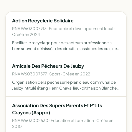
Action Recyclerie Solidaire
RNA W603007913 · Economie et développement local ·
Créée en 2024
Faciliter le recyclage pour des acteurs professionnels
bien souvent délaissés des circuits classiques les cuisines
professionnelles et plus globalement tous les métiers de
bouche et les entreprises ont du mal à trouver de…
Amicale Des Pêcheurs De Jaulzy
RNA W603007577 · Sport · Créée en 2022
Organisation de la pêche sur le plan d'eau communal de
Jaulzy intitulé étang Henri Chaval lieu-dit Maison Blanche,
commune de Jaulzy de gérer les milieux aquatiques faune
et flore, organisations de concours, école de pêch…
Association Des Supers Parents Et P'tits
Crayons (Asppc)
RNA W603002530 · Education et formation · Créée en
2010