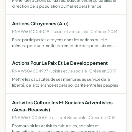
Mener des actions solidaires, éducatives et culturelles en
direction de la population du Mali et de la France
Actions Citoyennes (A.c)
RNA W604004049 · Loisirs et vie sociale · Créée en 2014
Faire participer les citoyens dans les actions qu'elle
mènera pour une meilleure rencontre des populations
lutter contre la marginalisation créer du débat, des
actions intergénérationnelles, des actions civiques par
Actions Pour La Paix Et Le Developpement
des s…
RNA W604004997 · Loisirs et vie sociale · Créée en 2017
Mettre les capacités de ses membres au service de la
liberté, de la tolérance et de la solidarité entre les peuples
Activites Culturelles Et Sociales Adventistes
(Acsa-Beauvais)
RNA W601004001 · Loisirs et vie sociale · Créée en 2015
Promouvoir les activités culturelles, sociales et
humanitaires, les activités de jeunesse et sportives, ayant