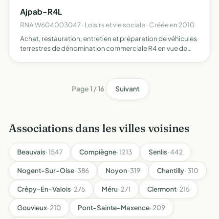
Ajpab-R4L
RNA W604003047 · Loisirs et vie sociale · Créée en 2010
Achat, restauration, entretien et préparation de véhicules
terrestres de dénomination commerciale R4 en vue de
candidature à la participation au 4L-trophy
Page 1 / 16
Suivant
Associations dans les villes voisines
Beauvais
· 1547
Compiègne
· 1213
Senlis
· 442
Nogent-Sur-Oise
· 386
Noyon
· 319
Chantilly
· 310
Crépy-En-Valois
· 275
Méru
· 271
Clermont
· 215
Gouvieux
· 210
Pont-Sainte-Maxence
· 209