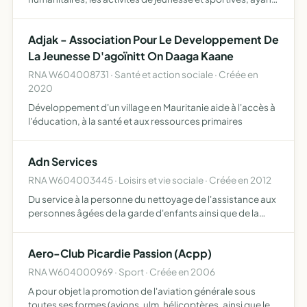
pour objet l'éducation, la santé, ou tout autre objet licite,
conformément aux principes adventistes
Adjak - Association Pour Le Developpement De
La Jeunesse D'agoïnitt On Daaga Kaane
RNA W604008731 · Santé et action sociale · Créée en
2020
Développement d'un village en Mauritanie aide à l'accès à
l'éducation, à la santé et aux ressources primaires
Adn Services
RNA W604003445 · Loisirs et vie sociale · Créée en 2012
Du service à la personne du nettoyage de l'assistance aux
personnes âgées de la garde d'enfants ainsi que de la
réinsertion sociale par le travail
Aero-Club Picardie Passion (Acpp)
RNA W604000969 · Sport · Créée en 2006
A pour objet la promotion de l'aviation générale sous
toutes ses formes (avions, ulm, hélicoptères, ainsi que les