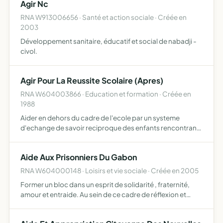
Agir Nc
RNA W913006656 · Santé et action sociale · Créée en
2003
Développement sanitaire, éducatif et social de nabadji -
civol.
Agir Pour La Reussite Scolaire (Apres)
RNA W604003866 · Education et formation · Créée en
1988
Aider en dehors du cadre de l'ecole par un systeme
d'echange de savoir reciproque des enfants rencontrant
des difficultes scolaires
Aide Aux Prisonniers Du Gabon
RNA W604000148 · Loisirs et vie sociale · Créée en 2005
Former un bloc dans un esprit de solidarité , fraternité,
amour et entraide. Au sein de ce cadre de réflexion et
d'action , les personnes qui y adhérent permettent de
lutter pour l'amélioration des conditions de vie des p…