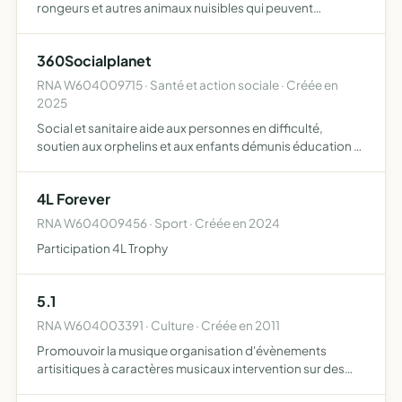
rongeurs et autres animaux nuisibles qui peuvent
représenter un danger pour la santé humaine et les biens
améliorer les conditions de vie des populations, en élim…
360Socialplanet
RNA W604009715 · Santé et action sociale · Créée en
2025
Social et sanitaire aide aux personnes en difficulté,
soutien aux orphelins et aux enfants démunis éducation et
formation création d'écoles, programmes éducatifs et
formation professionnelle culture et qualité de vie prom…
4L Forever
RNA W604009456 · Sport · Créée en 2024
Participation 4L Trophy
5.1
RNA W604003391 · Culture · Créée en 2011
Promouvoir la musique organisation d'évènements
artisitiques à caractères musicaux intervention sur des
évènements musicaux production musicale