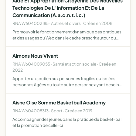
Aide Et Appropriation Citoyenne Des Nouvelles
Technologies De L' Information Et De La
Communication (A.a.c.n.t.i.c.)
RNA W604002185 · Autres et divers · Créée en 2008
Promouvoir le fonctionnement dynamique des pratiques
et des usages du Web dans le cadre prescrit autour du
réseau de l'Internet mondial, les acteurs picards actifs et
responsables dans tous les secteurs de la société, dan…
Aimons Nous Vivant
RNA W604009055 · Santé et action sociale · Créée en
2022
Apporter un soutien aux personnes fragiles ou isolées,
personnes âgées ou toute autre personne ayant besoin
d'aide morale et physique accompagnement dans les
diverses démarches quotidiennes et en proposant une
Aisne Oise Somme Basketball Academy
compagnie a…
RNA W604008313 · Sport · Créée en 2019
Accompagner des jeunes dans la pratique du basket-ball
et la promotion de celle-ci