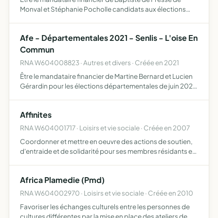
Monval et Stéphanie Pocholle candidats aux élections
départementales de 2021 sur le canton d'Estrées Saint
Denis (60)
Afe - Départementales 2021 - Senlis - L'oise En
Commun
RNA W604008823 · Autres et divers · Créée en 2021
Être le mandataire financier de Martine Bernard et Lucien
Gérardin pour les élections départementales de juin 2021
sur le canton de Senlis (60)
Affinites
RNA W604001717 · Loisirs et vie sociale · Créée en 2007
Coordonner et mettre en oeuvre des actions de soutien,
d'entraide et de solidarité pour ses membres résidants en
France
Africa Plamedie (Pmd)
RNA W604002970 · Loisirs et vie sociale · Créée en 2010
Favoriser les échanges culturels entre les personnes de
cultures différentes par la mise en place des ateliers de