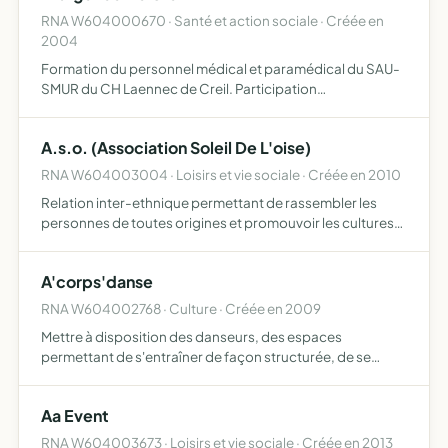
RNA W604000670 · Santé et action sociale · Créée en
2004
Formation du personnel médical et paramédical du SAU-
SMUR du CH Laennec de Creil. Participation
manifestations scientifiques sur la médecine d'urgence.
Acquisition de matériel et documentation pour le servie
A.s.o. (Association Soleil De L'oise)
des urgences-…
RNA W604003004 · Loisirs et vie sociale · Créée en 2010
Relation inter-ethnique permettant de rassembler les
personnes de toutes origines et promouvoir les cultures
de chacun
A'corps'danse
RNA W604002768 · Culture · Créée en 2009
Mettre à disposition des danseurs, des espaces
permettant de s'entraîner de façon structurée, de se
rencontrer et d'échanger autour de leur pratique de
danseur favoriser la formation de groupes de jeunes, ou
Aa Event
de moins jeun…
RNA W604003673 · Loisirs et vie sociale · Créée en 2013