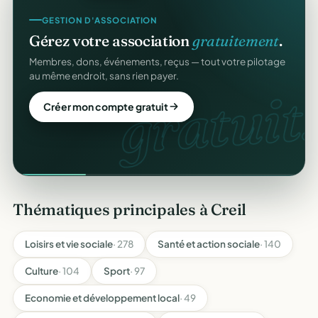
GESTION D'ASSOCIATION
Gérez votre association
gratuitement
.
Membres, dons, événements, reçus — tout votre pilotage
au même endroit, sans rien payer.
gratuit.
Créer mon compte gratuit
Thématiques principales à Creil
Loisirs et vie sociale
· 278
Santé et action sociale
· 140
Culture
· 104
Sport
· 97
Economie et développement local
· 49