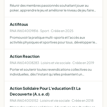
Réunir des membres passionnés souhaitant jouer au
poker, apprendre le jeu et améliorer le niveau de jeu faire
reconnaître le poker comme jeu de stratégie faire évoluer
l'image du poker affirmer les valeurs réflexion, espr…
Actifitous
RNA W604009816 · Sport · Créée en 2025
Promouvoir la pratique multi-sports et l'accès aux
activités physiques et sportives pour tous, développer le
bien-être physique et mental, favoriser l'insertion sociale
et professionnelle par le sport, contribuer à la san…
Action Reaction
RNA W604008283 · Loisirs et vie sociale · Créée en 2019
Porter et soutenir toutes revendications collectives ou
individuelles, dès l'instant qu'elles présentent un
caractère d'intérêt général, auprès des pouvoirs publics
locaux départementaux, régionaux ou nationaux ou des
Action Solidaire Pour L'education Et La
adm…
Decouverte (A.s.e.d)
RNA W604005152 · Loisirs et vie sociale · Créée en 2018