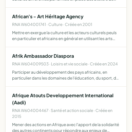
travail dans le domaine de coiffures Afros, de la
promotion de repas d'échange et ainsi favoriser des
African's - Art Héritage Agency
renco…
RNA W604001741 · Culture · Créée en 2001
Mettre en exergue la culture et les acteurs culturels peuls
en particulier et africains en général en utilisant les arts
sous toutes leurs formes label artistique, communication
évènementielle, audiovisuel et digital, for…
Afrik Ambassador Diaspora
RNA W604009503 · Loisirs et vie sociale · Créée en 2024
Participer au développement des pays africains, en
particulier dans les domaines de l'éducation, du sport, du
social, de la culture, de la santé, de l'accès à l'eau potable,
de l'agriculture durable, de l'autonomisation é…
Afrique Atouts Developpement International
(Aadi)
RNA W604004467 · Santé et action sociale · Créée en
2015
Mener des actions en Afrique avec l'apport de la solidarité
des autres continents pour répondre aux enjeux de