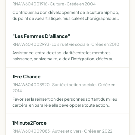
RNA W604001916 · Culture · Créée en 2004
Contribuer au bon développement de la culture hip hop,
du point de vue artistique, musicale et chorégraphique
dans son ensemble.
"Les Femmes D'alliance"
RNA W604002993 · Loisirs et vie sociale · Créée en 2010
Assistance, entraide et solidarité entre les membres
naissance, anniversaire, aide à l'intégration, décès au
niveau de la ville bénévolat, aides aux personnes en
difficulté, visite aux personnes âgées, organisation de
1Ere Chance
div…
RNA W604003920 · Santé et action sociale · Créée en
2014
Favoriser la réinsertion des personnes sortant du milieu
carcéral en parallèle elle développera toute action
sociale, sportive, culturelle et professionnelle pour
permettre la prévention de la marginalisation
1Minute2Force
RNA W604009083 · Autres et divers · Créée en 2022