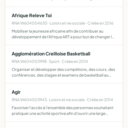
développement de l'Afrique grâce à des activités dans les
secteurs suivants la santé, l'agriculture, l'éducatio…
Afrique Releve Toi
RNA W604004630 · Loisirs et vie sociale · Créée en 2016
Mobiliser la jeunesse africaine afin de contribuer au
développement de l'Afrique ART a pour but de changer la
vie quotidienne de la population africaine de ne pas leur
apporter que de l'aide charitable, mais une aide qui …
Agglomération Creilloise Basketball
RNA W604003998 · Sport · Créée en 2014
Organiser et développer des compétions, des cours, des
conférences, des stages et examens de basketball au
niveau départemental, régional ou national
conformément aux directives de la fédérations française
Agir
de basketball d…
RNA W604003943 · Loisirs et vie sociale · Créée en 2014
Favoriser l'accès à l'ensemble des personnes souhaitant
pratiquer une activité sportive afin d'ouvrir une large
persperctive d'intégration sociale