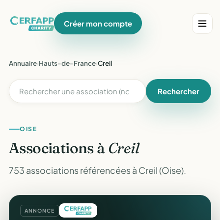
Créer mon compte
Annuaire
›
Hauts-de-France
›
Creil
Rechercher
OISE
Associations à
Creil
753 associations référencées à Creil (Oise).
ANNONCE