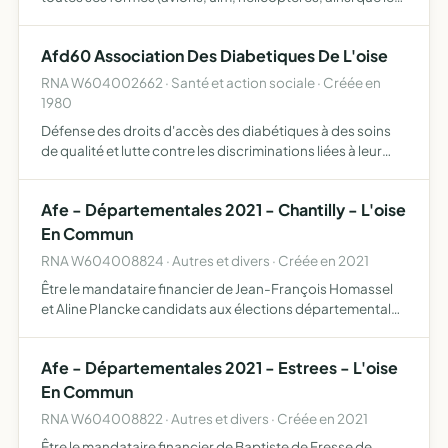
baptêmes de l'air et l'école, etc...)
Afd60 Association Des Diabetiques De L'oise
RNA W604002662 · Santé et action sociale · Créée en
1980
Défense des droits d'accès des diabétiques à des soins
de qualité et lutte contre les discriminations liées à leur
maladie accompagnement de l'amélioration de la qualité
de vie des personnes atteintes de diabète informati…
Afe - Départementales 2021 - Chantilly - L'oise
En Commun
RNA W604008824 · Autres et divers · Créée en 2021
Être le mandataire financier de Jean-François Homassel
et Aline Plancke candidats aux élections départementales
2021 sur le canton de Chantilly (60)
Afe - Départementales 2021 - Estrees - L'oise
En Commun
RNA W604008822 · Autres et divers · Créée en 2021
Être le mandataire financier de Baptiste de Fresse de