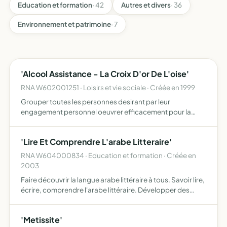
Education et formation
· 42
Autres et divers
· 36
Environnement et patrimoine
· 7
'Alcool Assistance - La Croix D'or De L'oise'
RNA W602001251 · Loisirs et vie sociale · Créée en 1999
Grouper toutes les personnes desirant par leur
engagement personnel oeuvrer efficacement pour la
prevention et le traitement de l'alcoolisme maladie
physique psychologique sociale et spirituelle
'Lire Et Comprendre L'arabe Litteraire'
RNA W604000834 · Education et formation · Créée en
2003
Faire découvrir la langue arabe littéraire à tous. Savoir lire,
écrire, comprendre l'arabe littéraire. Développer des
activités de pré-apprentissage scolaire en arabe et en
français pour les enfants d'âge maternel. Dévelo…
'Metissite'