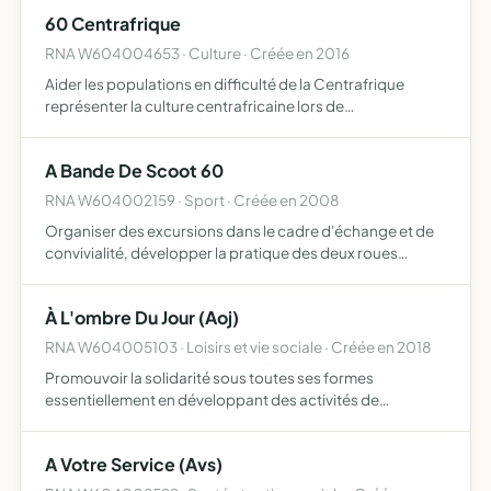
60 Centrafrique
RNA W604004653 · Culture · Créée en 2016
Aider les populations en difficulté de la Centrafrique
représenter la culture centrafricaine lors de
manifestations culturelles organisées par les collectivités,
d'autres associations ou par l'association elle-même
A Bande De Scoot 60
RNA W604002159 · Sport · Créée en 2008
Organiser des excursions dans le cadre d'échange et de
convivialité, développer la pratique des deux roues
motorisées dans le but de préserver l'environnement,
promouvoir la sécurité routière par l'information et la
À L'ombre Du Jour (Aoj)
préve…
RNA W604005103 · Loisirs et vie sociale · Créée en 2018
Promouvoir la solidarité sous toutes ses formes
essentiellement en développant des activités de
prévention, de formation et d'animation à caractère
culturel, sportif et social en direction des jeunes et de la
A Votre Service (Avs)
famille elle…