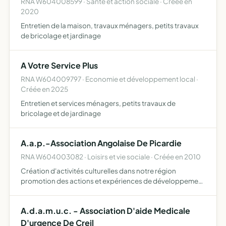
RNA W604008599 · Santé et action sociale · Créée en
2020
Entretien de la maison, travaux ménagers, petits travaux
de bricolage et jardinage
A Votre Service Plus
RNA W604009797 · Economie et développement local ·
Créée en 2025
Entretien et services ménagers, petits travaux de
bricolage et de jardinage
A.a.p.-Association Angolaise De Picardie
RNA W604003082 · Loisirs et vie sociale · Créée en 2010
Création d'activités culturelles dans notre région
promotion des actions et expériences de développement
local et en particulier des projets de base et processus
fondés sur la participation du résident Angolais en
A.d.a.m.u.c. - Association D'aide Medicale
Picardi…
D'urgence De Creil