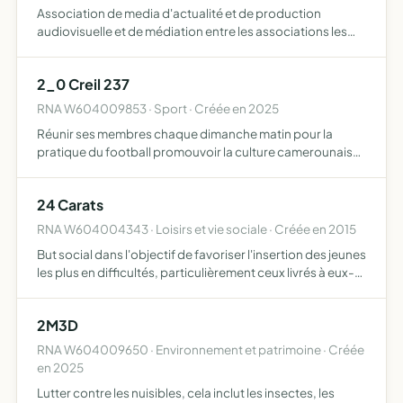
Association de media d'actualité et de production
audiovisuelle et de médiation entre les associations les
particuliers les entreprises et les institutions
2_0 Creil 237
RNA W604009853 · Sport · Créée en 2025
Réunir ses membres chaque dimanche matin pour la
pratique du football promouvoir la culture camerounaise
à travers des évènements culturels favoriser l'entraide,
l'amitié et la solidarité entre ses membres contribuer à la…
24 Carats
RNA W604004343 · Loisirs et vie sociale · Créée en 2015
But social dans l'objectif de favoriser l'insertion des jeunes
les plus en difficultés, particulièrement ceux livrés à eux-
mêmes, et de les inclure dans un processus de
socialisation pour atteindre cet objectif, l'associa…
2M3D
RNA W604009650 · Environnement et patrimoine · Créée
en 2025
Lutter contre les nuisibles, cela inclut les insectes, les