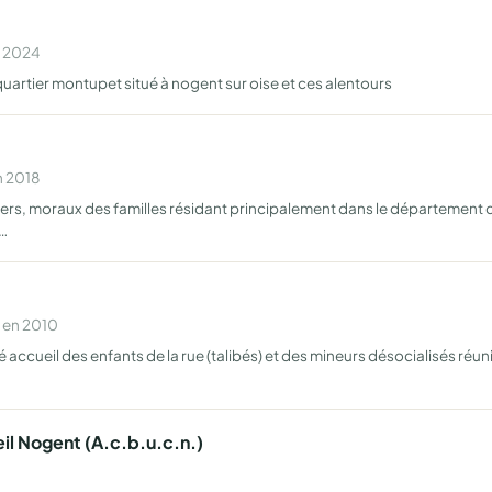
n 2024
uartier montupet situé à nogent sur oise et ces alentours
n 2018
iers, moraux des familles résidant principalement dans le département de
e…
 en 2010
é accueil des enfants de la rue (talibés) et des mineurs désocialisés r
il Nogent (A.c.b.u.c.n.)