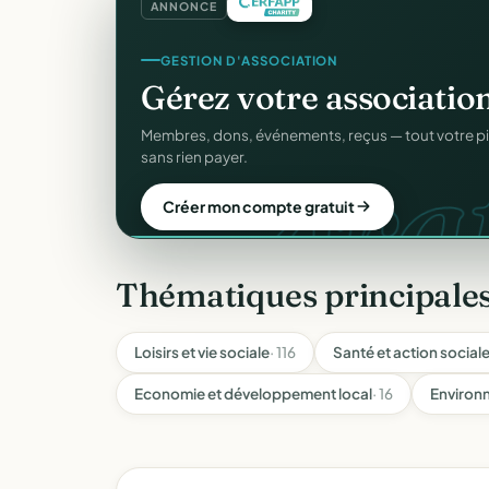
ANNONCE
COLLECTE DE DONS
Collectez des dons
en l
d
Campagnes, paiement sécurisé, reçu fiscal insta
donateur. 100 % gratuit.
Lancer ma collecte
Thématiques principale
Loisirs et vie sociale
· 116
Santé et action social
Economie et développement local
· 16
Environ