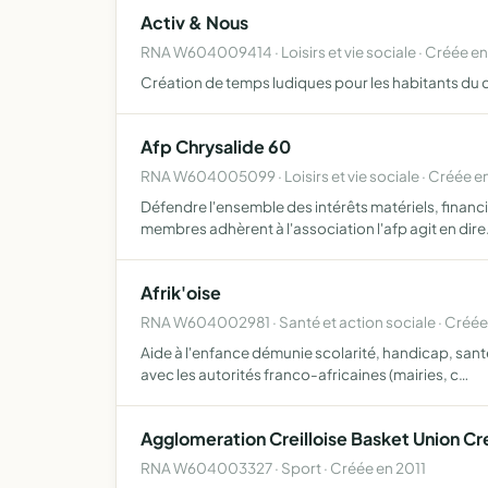
Activ & Nous
RNA W604009414 · Loisirs et vie sociale · Créée e
Création de temps ludiques pour les habitants du q
Afp Chrysalide 60
RNA W604005099 · Loisirs et vie sociale · Créée e
Défendre l'ensemble des intérêts matériels, financ
membres adhèrent à l'association l'afp agit en dir
Afrik'oise
RNA W604002981 · Santé et action sociale · Créée
Aide à l'enfance démunie scolarité, handicap, sant
avec les autorités franco-africaines (mairies, c…
Agglomeration Creilloise Basket Union Cre
RNA W604003327 · Sport · Créée en 2011