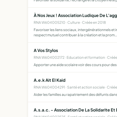
À Nos Jeux ! Association Ludique De L'agg
RNA W604005210 · Culture · Créée en 2018
Favoriser les liens sociaux, intergénérationnels e
respect mutuel contribuer à la création et la prom…
A Vos Stylos
RNA W604002172 · Education et formation · Créé
Apporter une aide scolaire voir des cours pour des 
A.e.k Ait El Kaid
RNA W604004291 · Santé et action sociale · Créée
Aider les familles au rapatriement des défunts dans 
A.s.a.c. - Association De La Solidarite Et 
RNA W604002525 · Santé et action sociale · Créé