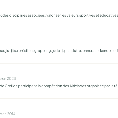
des disciplines associées, valoriser les valeurs sportives et éducatives 
e, jiu-jitsu brésilien, grappling, judo-jujitsu, lutte, pancrase, kendo e
e en 2023
ite de Creil de participer à la compétition des Alticiades organisée par 
e en 2014