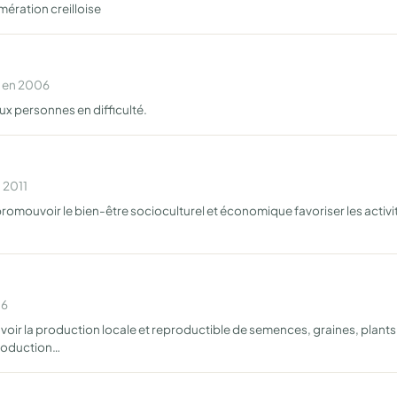
mération creilloise
e en 2006
ux personnes en difficulté.
 2011
omouvoir le bien-être socioculturel et économique favoriser les activit
16
ir la production locale et reproductible de semences, graines, plants d
production…