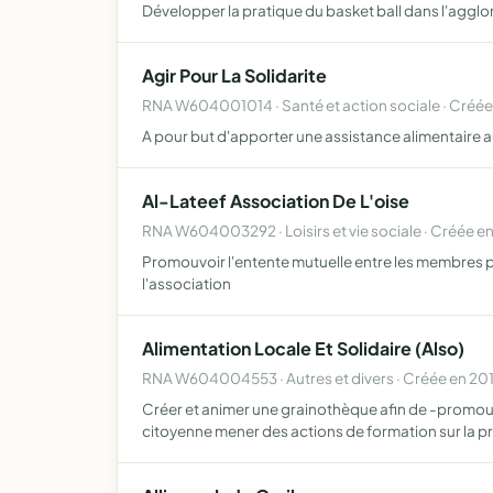
Développer la pratique du basket ball dans l'agglo
Agir Pour La Solidarite
RNA W604001014 · Santé et action sociale · Créé
A pour but d'apporter une assistance alimentaire a
Al-Lateef Association De L'oise
RNA W604003292 · Loisirs et vie sociale · Créée en
Promouvoir l'entente mutuelle entre les membres pr
l'association
Alimentation Locale Et Solidaire (Also)
RNA W604004553 · Autres et divers · Créée en 20
Créer et animer une grainothèque afin de -promouvo
citoyenne mener des actions de formation sur la 