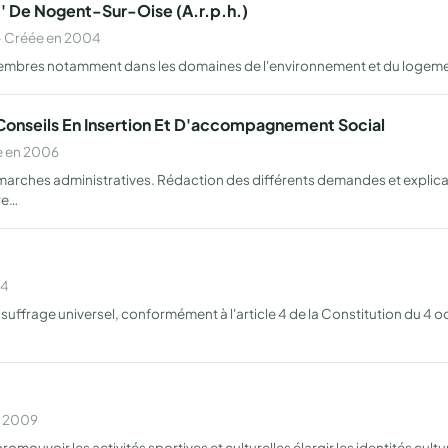
t' De Nogent-Sur-Oise (A.r.p.h.)
· Créée en 2004
 membres notamment dans les domaines de l'environnement et du logeme
 Conseils En Insertion Et D'accompagnement Social
e en 2006
arches administratives. Rédaction des différents demandes et explicati
 re…
14
uffrage universel, conformément à l'article 4 de la Constitution du 4 o
n 2009
romouvoir les activités sportives et culturelles élargir les identités cultu