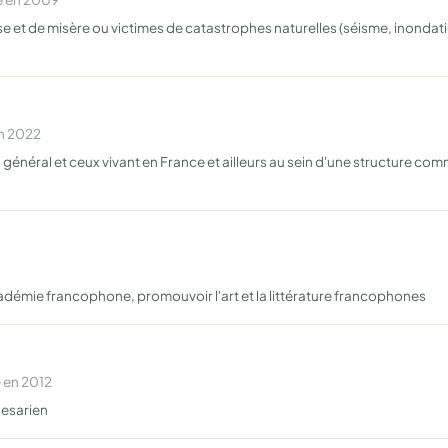
e et de misère ou victimes de catastrophes naturelles (séisme, inondatio
en 2022
n général et ceux vivant en France et ailleurs au sein d'une structure c
cadémie francophone, promouvoir l'art et la littérature francophones
 en 2012
 esarien