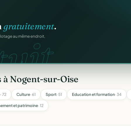
igne
.
ons.
ntané pour chaque
s à Nogent-sur-Oise
e
· 72
Culture
· 61
Sport
· 51
Education et formation
· 34
nement et patrimoine
· 12