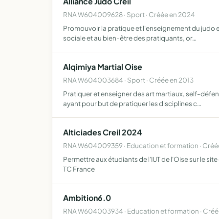
Alliance Judo Creil
RNA W604009628 · Sport · Créée en 2024
Promouvoir la pratique et l'enseignement du judo et 
sociale et au bien-être des pratiquants, or…
Alqimiya Martial Oise
RNA W604003684 · Sport · Créée en 2013
Pratiquer et enseigner des art martiaux, self-défens
ayant pour but de pratiquer les disciplines c…
Alticiades Creil 2024
RNA W604009359 · Education et formation · Créé
Permettre aux étudiants de l'IUT de l'Oise sur le s
TC France
Ambition6.0
RNA W604003934 · Education et formation · Créé