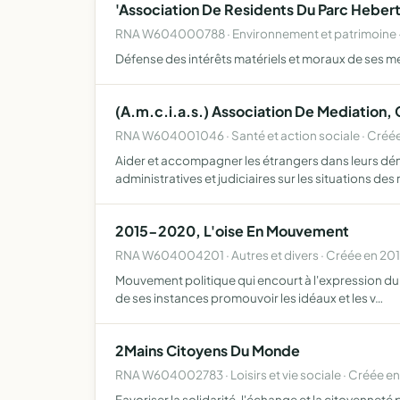
'Association De Residents Du Parc Heber
RNA W604000788 · Environnement et patrimoine 
Défense des intérêts matériels et moraux de ses
(A.m.c.i.a.s.) Association De Mediation,
RNA W604001046 · Santé et action sociale · Créé
Aider et accompagner les étrangers dans leurs dém
administratives et judiciaires sur les situations des
2015-2020, L'oise En Mouvement
RNA W604004201 · Autres et divers · Créée en 20
Mouvement politique qui encourt à l'expression du s
de ses instances promouvoir les idéaux et les v…
2Mains Citoyens Du Monde
RNA W604002783 · Loisirs et vie sociale · Créée e
Favoriser la solidarité, l'échange et la citoyenneté p