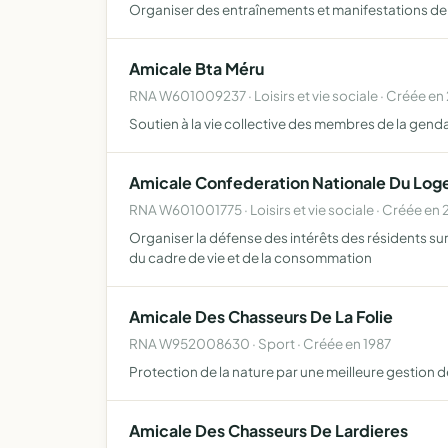
Organiser des entraînements et manifestations de j
Amicale Bta Méru
RNA W601009237 · Loisirs et vie sociale · Créée e
Soutien à la vie collective des membres de la genda
Amicale Confederation Nationale Du Lo
RNA W601001775 · Loisirs et vie sociale · Créée en
Organiser la défense des intérêts des résidents su
du cadre de vie et de la consommation
Amicale Des Chasseurs De La Folie
RNA W952008630 · Sport · Créée en 1987
Protection de la nature par une meilleure gestion d
Amicale Des Chasseurs De Lardieres