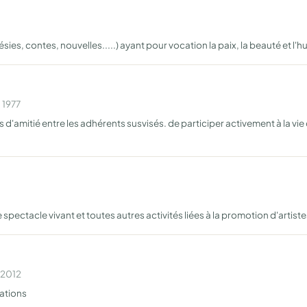
ies, contes, nouvelles.....) ayant pour vocation la paix, la beauté et l
 1977
ns d'amitié entre les adhérents susvisés. de participer activement à la v
pectacle vivant et toutes autres activités liées à la promotion d'artis
 2012
ations