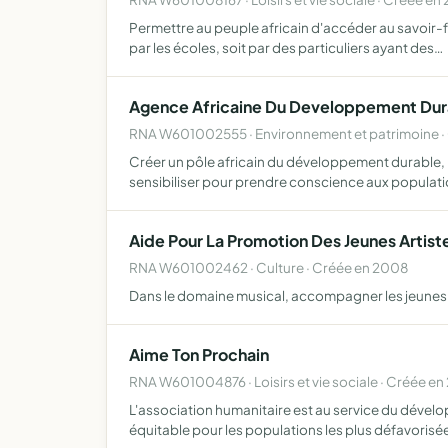
Permettre au peuple africain d'accéder au savoir-f
par les écoles, soit par des particuliers ayant des…
Agence Africaine Du Developpement Dur
RNA W601002555 · Environnement et patrimoine ·
Créer un pôle africain du développement durable,
sensibiliser pour prendre conscience aux populati
Aide Pour La Promotion Des Jeunes Artist
RNA W601002462 · Culture · Créée en 2008
Dans le domaine musical, accompagner les jeunes ar
Aime Ton Prochain
RNA W601004876 · Loisirs et vie sociale · Créée en
L'association humanitaire est au service du dével
équitable pour les populations les plus défavorisée