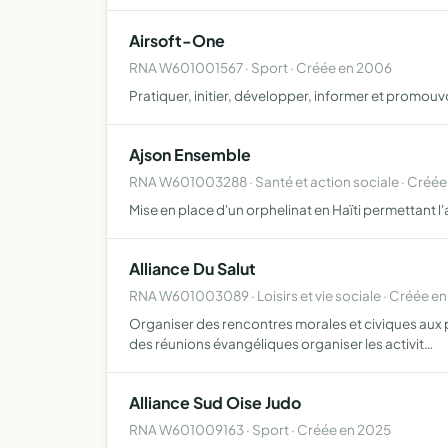
Airsoft-One
RNA W601001567 · Sport · Créée en 2006
Pratiquer, initier, développer, informer et promouvoi
Ajson Ensemble
RNA W601003288 · Santé et action sociale · Créée
Mise en place d'un orphelinat en Haïti permettant l'a
Alliance Du Salut
RNA W601003089 · Loisirs et vie sociale · Créée e
Organiser des rencontres morales et civiques aux p
des réunions évangéliques organiser les activit…
Alliance Sud Oise Judo
RNA W601009163 · Sport · Créée en 2025