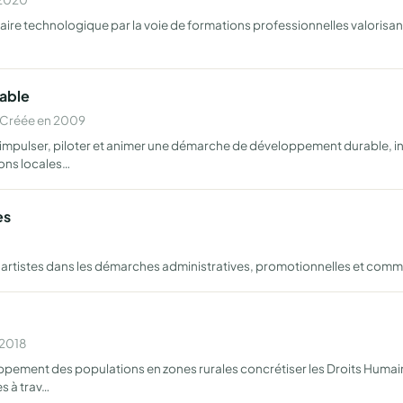
aire technologique par la voie de formations professionnelles valorisa
able
 Créée en 2009
 impulser, piloter et animer une démarche de développement durable, i
ons locales…
es
tistes dans les démarches administratives, promotionnelles et commercia
 2018
oppement des populations en zones rurales concrétiser les Droits Huma
s à trav…