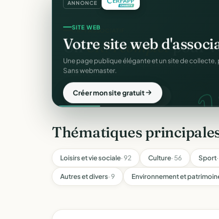
ANNONCE
SITE WEB
Votre site web d'associ
Une page publique élégante et un site de collecte, 
Sans webmaster.
Créer mon site gratuit
Thématiques principale
Loisirs et vie sociale
· 92
Culture
· 56
Sport
Autres et divers
· 9
Environnement et patrimoin