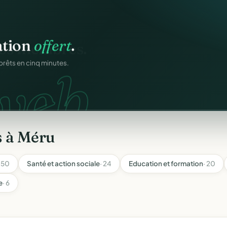
ation
offert
.
web.
prêts en cinq minutes.
s à Méru
· 50
Santé et action sociale
· 24
Education et formation
· 20
e
· 6