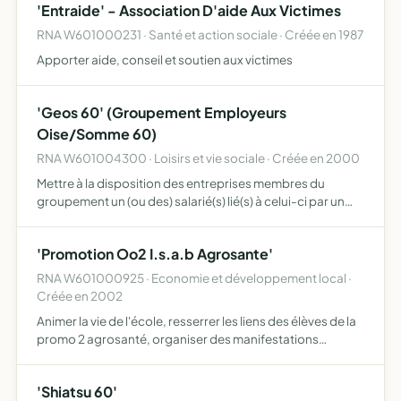
'Entraide' - Association D'aide Aux Victimes
RNA W601000231 · Santé et action sociale · Créée en 1987
Apporter aide, conseil et soutien aux victimes
'Geos 60' (Groupement Employeurs
Oise/Somme 60)
RNA W601004300 · Loisirs et vie sociale · Créée en 2000
Mettre à la disposition des entreprises membres du
groupement un (ou des) salarié(s) lié(s) à celui-ci par un
contrat de travail
'Promotion Oo2 I.s.a.b Agrosante'
RNA W601000925 · Economie et développement local ·
Créée en 2002
Animer la vie de l'école, resserrer les liens des élèves de la
promo 2 agrosanté, organiser des manifestations
financer des projets, sa durée de vie est de 5 ans
'Shiatsu 60'