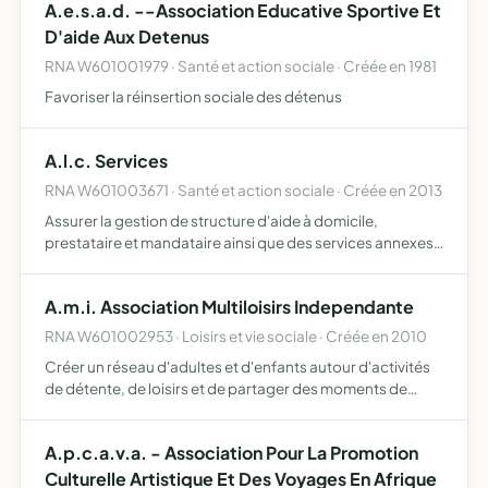
A.e.s.a.d. --Association Educative Sportive Et
D'aide Aux Detenus
RNA W601001979 · Santé et action sociale · Créée en 1981
Favoriser la réinsertion sociale des détenus
A.l.c. Services
RNA W601003671 · Santé et action sociale · Créée en 2013
Assurer la gestion de structure d'aide à domicile,
prestataire et mandataire ainsi que des services annexes
promouvoir l'animation et toute action tendant au bien-
être des personnes prises en charge à domicile
A.m.i. Association Multiloisirs Independante
RNA W601002953 · Loisirs et vie sociale · Créée en 2010
Créer un réseau d'adultes et d'enfants autour d'activités
de détente, de loisirs et de partager des moments de
convivialité par l'organisation de discipline adaptée à
chacun, se réunir lors de manifestations programmées
A.p.c.a.v.a. - Association Pour La Promotion
Culturelle Artistique Et Des Voyages En Afrique