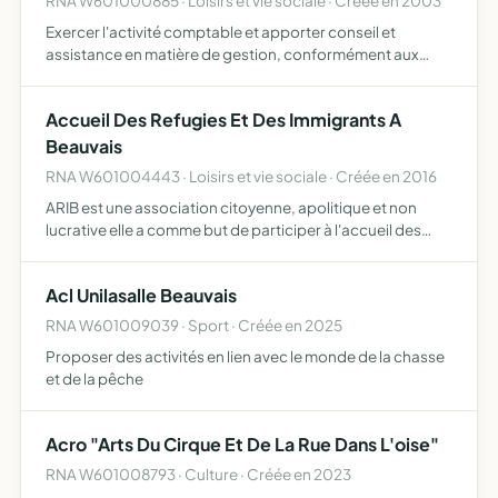
RNA W601000885 · Loisirs et vie sociale · Créée en 2003
Exercer l'activité comptable et apporter conseil et
assistance en matière de gestion, conformément aux
dispositions de l'ordonnance du 19 septembre 1945
modifiée par l'ordonnance n 2004-279 du 25 mars 2004,
Accueil Des Refugies Et Des Immigrants A
réaliser toute…
Beauvais
RNA W601004443 · Loisirs et vie sociale · Créée en 2016
ARIB est une association citoyenne, apolitique et non
lucrative elle a comme but de participer à l'accueil des
réfugiés et des immigrants, les aider à s'intégrer dans la
société française, à assimiler et vivre les valeurs…
Acl Unilasalle Beauvais
RNA W601009039 · Sport · Créée en 2025
Proposer des activités en lien avec le monde de la chasse
et de la pêche
Acro "Arts Du Cirque Et De La Rue Dans L'oise"
RNA W601008793 · Culture · Créée en 2023