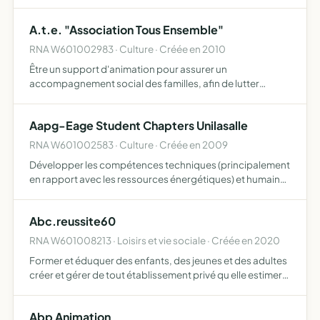
A.t.e. "Association Tous Ensemble"
RNA W601002983 · Culture · Créée en 2010
Être un support d'animation pour assurer un
accompagnement social des familles, afin de lutter
contre l'exclusion, l'individualisme, la solitude, pour
développer le lien social, activités diverses ateliers
Aapg-Eage Student Chapters Unilasalle
créatifs, la fa…
RNA W601002583 · Culture · Créée en 2009
Développer les compétences techniques (principalement
en rapport avec les ressources énergétiques) et humaines
de ses membres, de leur inspirer un haut niveau de
professionnalisme et d'éthique et enfin de faciliter les co…
Abc.reussite60
RNA W601008213 · Loisirs et vie sociale · Créée en 2020
Former et éduquer des enfants, des jeunes et des adultes
créer et gérer de tout établissement privé qu elle estimera
utile à l exécution de sa mission organiser des cours, des
activités, des sorties scolaires et éducative…
Abp Animation