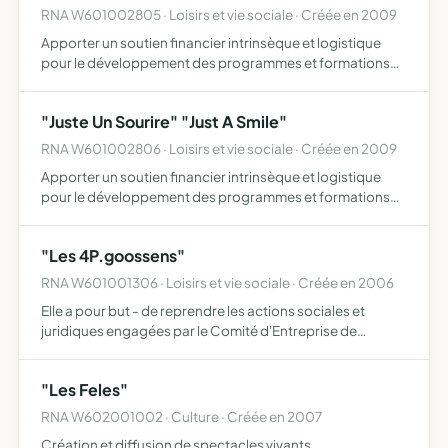
RNA W601002805 · Loisirs et vie sociale · Créée en 2009
Apporter un soutien financier intrinsèque et logistique
pour le développement des programmes et formations
gratuites aux profits des plus démunis du monde
"Juste Un Sourire" "Just A Smile"
RNA W601002806 · Loisirs et vie sociale · Créée en 2009
Apporter un soutien financier intrinsèque et logistique
pour le développement des programmes et formations
gratuites aux profits de plus démunis du monde
"Les 4P.goossens"
RNA W601001306 · Loisirs et vie sociale · Créée en 2006
Elle a pour but - de reprendre les actions sociales et
juridiques engagées par le Comité d'Entreprise de
Goossens Beauvais, d'aider les anciens salariés de
Goosens Beauvais dans leurs actions de formations
"Les Feles"
professionnelle…
RNA W602001002 · Culture · Créée en 2007
Création et diffusion de spectacles vivants