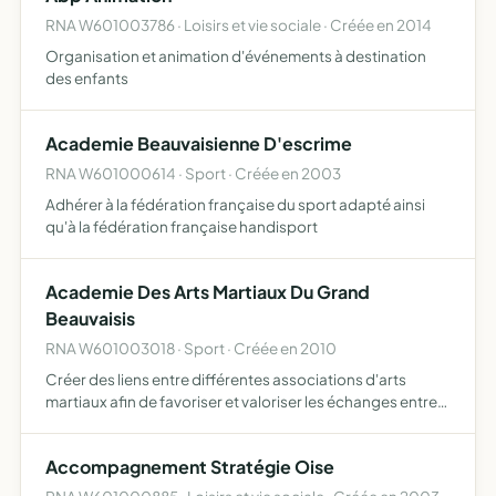
RNA W601003786 · Loisirs et vie sociale · Créée en 2014
Organisation et animation d'événements à destination
des enfants
Academie Beauvaisienne D'escrime
RNA W601000614 · Sport · Créée en 2003
Adhérer à la fédération française du sport adapté ainsi
qu'à la fédération française handisport
Academie Des Arts Martiaux Du Grand
Beauvaisis
RNA W601003018 · Sport · Créée en 2010
Créer des liens entre différentes associations d'arts
martiaux afin de favoriser et valoriser les échanges entre
les pratiquants promouvoir et faciliter l'accès aux
différentes disciplines mutualiser les ressources humain…
Accompagnement Stratégie Oise