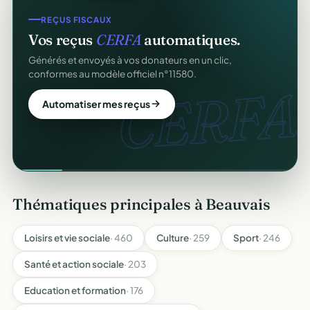
REÇUS FISCAUX
Vos reçus
CERFA
automatiques.
Générés et envoyés à vos donateurs en un clic,
conformes au modèle officiel n°11580.
CERFA.
Automatiser mes reçus
Thématiques principales à Beauvais
Loisirs et vie sociale
· 460
Culture
· 259
Sport
· 246
Santé et action sociale
· 203
Education et formation
· 176