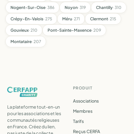
Nogent-Sur-Oise
· 386
Noyon
· 319
Chantilly
· 310
Crépy-En-Valois
· 275
Méru
· 271
Clermont
· 215
Gouvieux
· 210
Pont-Sainte-Maxence
· 209
Montataire
· 207
PRODUIT
Associations
La plateforme tout-en-un
Membres
pour les associations et les
communautés religieuses
Tarifs
en France. Créez du lien,
Reçus CERFA
pas juste de la collecte.