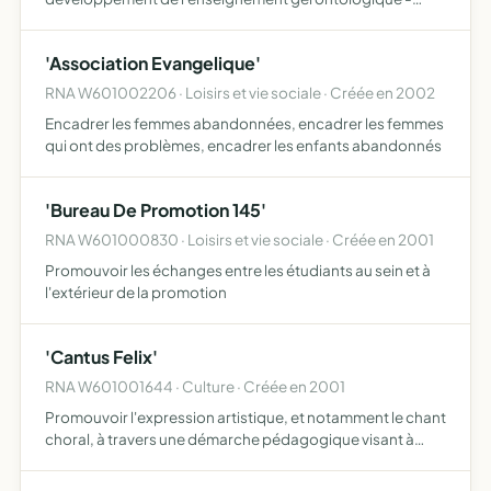
organisation de congres et seminaires scientifiques -
participation des adherents a des congres medicaux
'Association Evangelique'
nationaux .....…
RNA W601002206 · Loisirs et vie sociale · Créée en 2002
Encadrer les femmes abandonnées, encadrer les femmes
qui ont des problèmes, encadrer les enfants abandonnés
'Bureau De Promotion 145'
RNA W601000830 · Loisirs et vie sociale · Créée en 2001
Promouvoir les échanges entre les étudiants au sein et à
l'extérieur de la promotion
'Cantus Felix'
RNA W601001644 · Culture · Créée en 2001
Promouvoir l'expression artistique, et notamment le chant
choral, à travers une démarche pédagogique visant à
faire se cotoyer toutes les générations et à présenter des
prestations de qualité. Aucun niveau de technique mu…