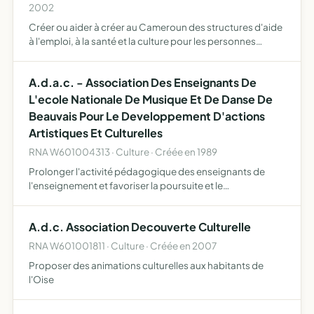
2002
Créer ou aider à créer au Cameroun des structures d'aide
à l'emploi, à la santé et la culture pour les personnes
défavorisées afin d'établir et de consolider les liens de
solidarité et d'entraide, oeuvrer pour la réalisat…
A.d.a.c. - Association Des Enseignants De
L'ecole Nationale De Musique Et De Danse De
Beauvais Pour Le Developpement D'actions
Artistiques Et Culturelles
RNA W601004313 · Culture · Créée en 1989
Prolonger l'activité pédagogique des enseignants de
l'enseignement et favoriser la poursuite et le
développment d'actions artistiques et culturelles de
qualité dans la ville de Beauvais et sa région, resserrer les
A.d.c. Association Decouverte Culturelle
liens e…
RNA W601001811 · Culture · Créée en 2007
Proposer des animations culturelles aux habitants de
l'Oise