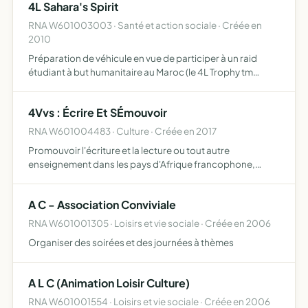
4L Sahara's Spirit
RNA W601003003 · Santé et action sociale · Créée en
2010
Préparation de véhicule en vue de participer à un raid
étudiant à but humanitaire au Maroc (le 4L Trophy tm
Edition 2011)
4Vvs : Écrire Et SÉmouvoir
RNA W601004483 · Culture · Créée en 2017
Promouvoir l'écriture et la lecture ou tout autre
enseignement dans les pays d'Afrique francophone,
anglophone et en Europe promouvoir la créativité chez les
enfants et les adultes en favorisant des échanges avec
A C - Association Conviviale
l'Europe…
RNA W601001305 · Loisirs et vie sociale · Créée en 2006
Organiser des soirées et des journées à thèmes
A L C (Animation Loisir Culture)
RNA W601001554 · Loisirs et vie sociale · Créée en 2006