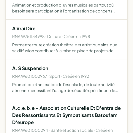
Animation et production d' uvres musicales partout où
besoin sera participation à l'organisation de concerts
musicaux de tout style intégration de nouvelles formes
d'apprentissage musical au détour d'activités ludiques
A Vrai Dire
pr…
RNA W751134998 · Culture · Créée en 1998
Permettre toute création théâtrale et artistique ainsi que
sa diffusion contribuer à la mise en place de projets de
formation ou d'intervention au sein de structures privées
et publiques intervenir en conseil pour évèneme…
A. S Suspension
RNA W601002967 · Sport · Créée en 1992
Promotion et animation de l'escalade, de toute activité
aérienne nécessitant l'usage de sécurité spécifique, de
toutes activités sportives et de loisirs
A.c.e.b.e - Association Culturelle Et D'entraide
Des Ressortissants Et Sympatisants Batoufam
D'europe
RNA W601000294 · Santé et action sociale · Créée en