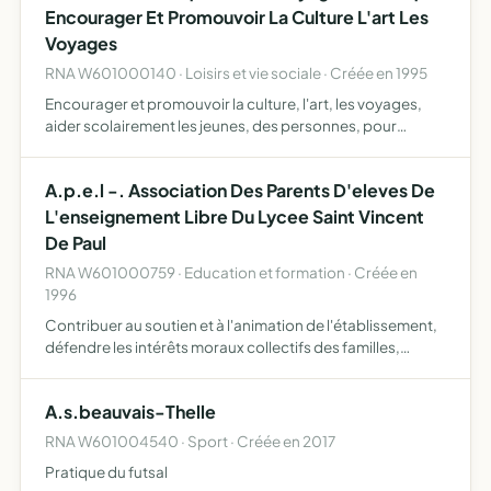
Encourager Et Promouvoir La Culture L'art Les
Voyages
RNA W601000140 · Loisirs et vie sociale · Créée en 1995
Encourager et promouvoir la culture, l'art, les voyages,
aider scolairement les jeunes, des personnes, pour
favoriser en cas de difficultés, l'intégration et la mixité
sociale, essentiellement dans les quartiers difficile…
A.p.e.l -. Association Des Parents D'eleves De
L'enseignement Libre Du Lycee Saint Vincent
De Paul
RNA W601000759 · Education et formation · Créée en
1996
Contribuer au soutien et à l'animation de l'établissement,
défendre les intérêts moraux collectifs des familles,
apporter une aide financière aux établissements libres
A.s.beauvais-Thelle
RNA W601004540 · Sport · Créée en 2017
Pratique du futsal