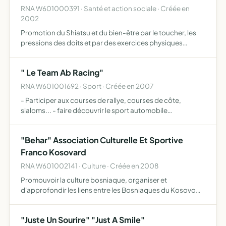
RNA W601000391 · Santé et action sociale · Créée en
2002
Promotion du Shiatsu et du bien-être par le toucher, les
pressions des doits et par des exercices physiques
(gymnastique), Equilibrer les énergies du corps Yin Yang,
Relaxer et appaiser, Prévenir des maladies ex Stress, d…
" Le Team Ab Racing"
RNA W601001692 · Sport · Créée en 2007
- Participer aux courses de rallye, courses de côte,
slaloms... - faire découvrir le sport automobile
(notamment le véhicule à travers le vis-à-vis du grand
public), - exposer la voiture en collaboration avec les
"Behar" Association Culturelle Et Sportive
sponsors…
Franco Kosovard
RNA W601002141 · Culture · Créée en 2008
Promouvoir la culture bosniaque, organiser et
d'approfondir les liens entre les Bosniaques du Kosovo
résidant en France, oeuvrer à l'affirmation de son
attachement aux valeurs de la République française et à
"Juste Un Sourire" "Just A Smile"
l'intégration…