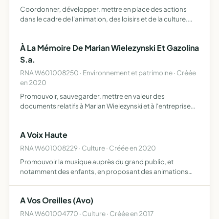
Coordonner, développer, mettre en place des actions
dans le cadre de l'animation, des loisirs et de la culture.
Organiser et susciter toute activité non contraire à l'objet
de l'association.
À La Mémoire De Marian Wielezynski Et Gazolina
S.a.
RNA W601008250 · Environnement et patrimoine · Créée
en 2020
Promouvoir, sauvegarder, mettre en valeur des
documents relatifs à Marian Wielezynski et à l'entreprise
polonaise Gazolina SA sous tous les aspects historiques,
sociaux, économiques, culturels, politiques,
A Voix Haute
technologiques,…
RNA W601008229 · Culture · Créée en 2020
Promouvoir la musique auprès du grand public, et
notamment des enfants, en proposant des animations
musicales dans tous types de structures, sous formes de
stages, échanges, cours ou concerts ponctuels
A Vos Oreilles (Avo)
RNA W601004770 · Culture · Créée en 2017