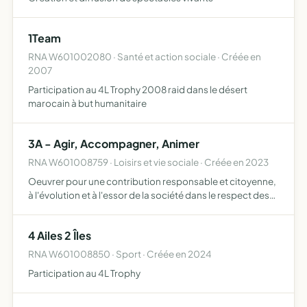
1Team
RNA W601002080 · Santé et action sociale · Créée en
2007
Participation au 4L Trophy 2008 raid dans le désert
marocain à but humanitaire
3A - Agir, Accompagner, Animer
RNA W601008759 · Loisirs et vie sociale · Créée en 2023
Oeuvrer pour une contribution responsable et citoyenne,
à l'évolution et à l'essor de la société dans le respect des
valeurs civiques et des lois républicaines organiser des
manifestations à caractères culturelles valoris…
4 Ailes 2 Îles
RNA W601008850 · Sport · Créée en 2024
Participation au 4L Trophy