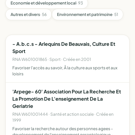
Economie et développement local
· 93
Autres et divers
· 56
Environnement et patrimoine
· 51
- A.b.c.s - Arlequins De Beauvais, Culture Et
Sport
RNA W601001865 · Sport · Créée en 2001
Favoriser l'accès au savoir, Â la culture aux sports et aux
loisirs
'Arpege- 60' Association Pour La Recherche Et
La Promotion De L'enseignement De La
Geriatrie
RNA W601001444 · Santé et action sociale · Créée en
1999
Favoriser la recherche autour des personnes agees -
developpement de l'enseignement gerontologique -