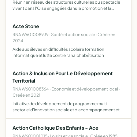
Réunir en réseau des structures culturelles du spectacle
vivant dans l'Oise engagées dans la promotion et la
valorisation des arts du cirque et de la rue intervenir dans
la diffusion, la production, l'organisation d'évène…
Acte Stone
RNA W601008939 · Santé et action sociale · Créée en
2024
Aide aux élèves en difficultés scolaire formation
informatique et lutte contre l'analphabétisation
Action & Inclusion Pour Le Développement
Territorial
RNA W601008364 · Economie et développement local ·
Créée en 2021
Initiative de développement de programme multi-
sectoriel d'innovation sociale et d'accompagnement et
de renforcement de capacités des personnes et
structures fragilisées dans les quartiers prioritaires mise
Action Catholique Des Enfants - Ace
en uvre d'acti…
RNA W601001015 · Loisirs et vie sociale · Créée en 1985