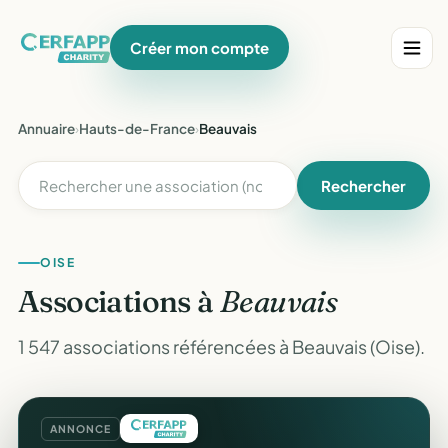
Créer mon compte
Annuaire
›
Hauts-de-France
›
Beauvais
Rechercher
OISE
Associations à
Beauvais
1 547 associations référencées à Beauvais (Oise).
ANNONCE