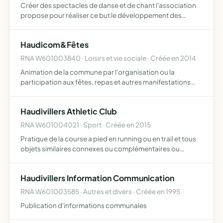
Créer des spectacles de danse et de chant l'association
propose pour réaliser ce but le développement des
pratiques du chant, de la danse, de la musique, la
formation et la recherche de chorégraphie et la mise en
Haudicom&Fêtes
place de…
RNA W601003840 · Loisirs et vie sociale · Créée en 2014
Animation de la commune par l'organisation ou la
participation aux fêtes, repas et autres manifestations
d'ordre culturel, éducatif, sociale, voyage la publication
d'informations communales en liaison avec le conseil
Haudivillers Athletic Club
muni…
RNA W601004021 · Sport · Créée en 2015
Pratique de la course a pied en running ou en trail et tous
objets similaires connexes ou complémentaires ou
susceptibles d'en favoriser la réalisation ou le
développement
Haudivillers Information Communication
RNA W601003585 · Autres et divers · Créée en 1995
Publication d'informations communales