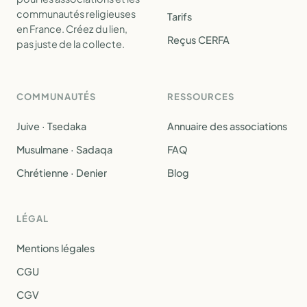
communautés religieuses
Tarifs
en France. Créez du lien,
Reçus CERFA
pas juste de la collecte.
COMMUNAUTÉS
RESSOURCES
Juive · Tsedaka
Annuaire des associations
Musulmane · Sadaqa
FAQ
Chrétienne · Denier
Blog
LÉGAL
Mentions légales
CGU
CGV