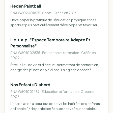
Heden Paintball
RNA W602001835 · Sport · Créée en 2013
Développer la pratique de l'éducation physique et des
sports et plus particulièrement développer et favoriser
par tous les moyens, sur le plan sportif et accessoirement
artistique et scientifique, la pratique, l'enseignem…
L'e.t.a.p. "Espace Temporaire Adapte Et
Personnalise"
RNA W601002835 · Education et formation · Créée en
2009
Être un lieu de vie et d'accueil permettant de prendre en
charge des jeunes de 6 à 21 ans. Il s'agit de donner à
travers la vie de type familial, un cadre rassurant et
structuré, afin de développer les apprentissages de b…
Nos Enfants D'abord
RNA W601001489 · Education et formation · Créée en
2006
L'association a pour but de servir les intérêts des enfants
de l'école. 1/ de participer à toute activité susceptible