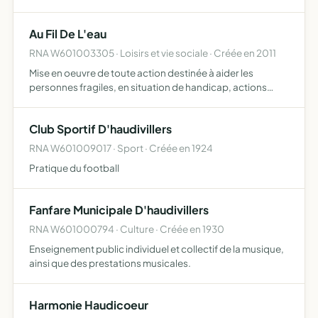
soutenir la FNSPF et l' uvre des pupilles former, soutenir,
aider les jeunes sapeurs pompiers soutenir et aider le d…
Au Fil De L'eau
RNA W601003305 · Loisirs et vie sociale · Créée en 2011
Mise en oeuvre de toute action destinée à aider les
personnes fragiles, en situation de handicap, actions
directes ou par l'intermédiaire de services divers, en
assurant, grâce au travail en milieu ordinaire l'intégration…
Club Sportif D'haudivillers
RNA W601009017 · Sport · Créée en 1924
Pratique du football
Fanfare Municipale D'haudivillers
RNA W601000794 · Culture · Créée en 1930
Enseignement public individuel et collectif de la musique,
ainsi que des prestations musicales.
Harmonie Haudicoeur