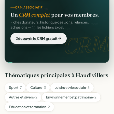
CRM ASSOCIATIF
Un
CRM complet
pour vos membres.
Fiches donateurs, historique des dons, relances,
adhésions — fini les fichiers Excel.
CRM
Découvrir le CRM gratuit
Thématiques principales à Haudivillers
Sport
· 7
Culture
· 3
Loisirs et vie sociale
· 3
Autres et divers
· 2
Environnement et patrimoine
· 2
Education et formation
· 2