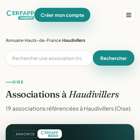
Créer mon compte
Annuaire
›
Hauts-de-France
›
Haudivillers
Rechercher
OISE
Associations à
Haudivillers
19 associations référencées à Haudivillers (Oise).
ANNONCE