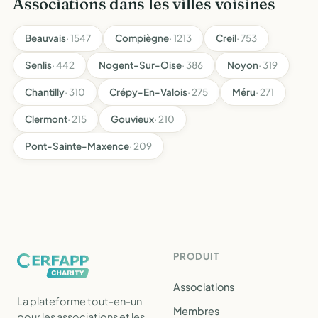
Associations dans les villes voisines
Beauvais
· 1547
Compiègne
· 1213
Creil
· 753
Senlis
· 442
Nogent-Sur-Oise
· 386
Noyon
· 319
Chantilly
· 310
Crépy-En-Valois
· 275
Méru
· 271
Clermont
· 215
Gouvieux
· 210
Pont-Sainte-Maxence
· 209
PRODUIT
Associations
La plateforme tout-en-un
Membres
pour les associations et les