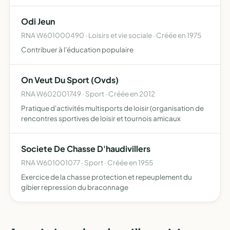
d'apporter un soutien utile à la vie de l'école, 2/ de
chercher à améliorer l'information des parents e…
Odi Jeun
RNA W601000490 · Loisirs et vie sociale · Créée en 1975
Contribuer à l'éducation populaire
On Veut Du Sport (Ovds)
RNA W602001749 · Sport · Créée en 2012
Pratique d'activités multisports de loisir (organisation de
rencontres sportives de loisir et tournois amicaux
Societe De Chasse D'haudivillers
RNA W601001077 · Sport · Créée en 1955
Exercice de la chasse protection et repeuplement du
gibier repression du braconnage