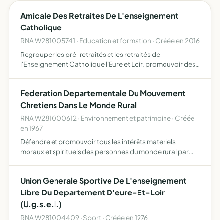
Amicale Des Retraites De L'enseignement
Catholique
RNA W281005741 · Education et formation · Créée en 2016
Regrouper les pré-retraités et les retraités de
l'Enseignement Catholique l'Eure et Loir, promouvoir des
activités culturelles, de loisirs, d'entraide, conserver le lien
avec l'institution et de répondre aux demandes de s…
Federation Departementale Du Mouvement
Chretiens Dans Le Monde Rural
RNA W281000612 · Environnement et patrimoine · Créée
en 1967
Défendre et promouvoir tous les intérêts materiels
moraux et spirituels des personnes du monde rural par
tous moyens propres à y concourir
Union Generale Sportive De L'enseignement
Libre Du Departement D'eure-Et-Loir
(U.g.s.e.l.)
RNA W281004409 · Sport · Créée en 1976