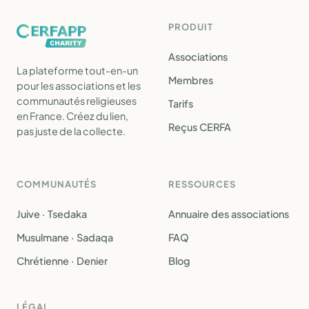
PRODUIT
Associations
La plateforme tout-en-un
Membres
pour les associations et les
communautés religieuses
Tarifs
en France. Créez du lien,
Reçus CERFA
pas juste de la collecte.
COMMUNAUTÉS
RESSOURCES
Juive · Tsedaka
Annuaire des associations
Musulmane · Sadaqa
FAQ
Chrétienne · Denier
Blog
LÉGAL