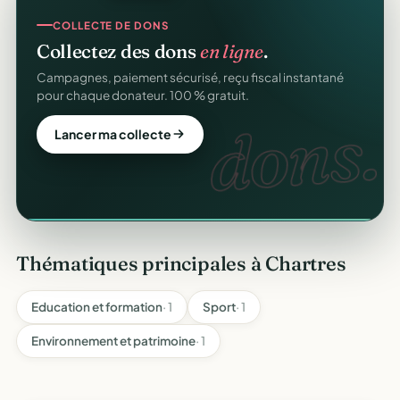
SITE WEB
COLLECTE DE DONS
Votre site web d'association
offert
.
Collectez des dons
en ligne
.
Une page publique élégante et un site de collecte, prêts
Campagnes, paiement sécurisé, reçu fiscal instantané
en cinq minutes. Sans webmaster.
pour chaque donateur. 100 % gratuit.
web
dons.
Créer mon site gratuit
Lancer ma collecte
Thématiques principales à Chartres
Education et formation
· 1
Sport
· 1
Environnement et patrimoine
· 1