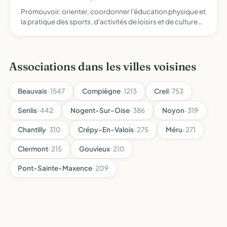
Promouvoir, orienter, coordonner l'éducation physique et
la pratique des sports, d'activités de loisirs et de culture
dans les établissements catholiques du premier et du
second degré organiser toutes compétitions sportiv…
Associations dans les villes voisines
Beauvais
· 1547
Compiègne
· 1213
Creil
· 753
Senlis
· 442
Nogent-Sur-Oise
· 386
Noyon
· 319
Chantilly
· 310
Crépy-En-Valois
· 275
Méru
· 271
Clermont
· 215
Gouvieux
· 210
Pont-Sainte-Maxence
· 209