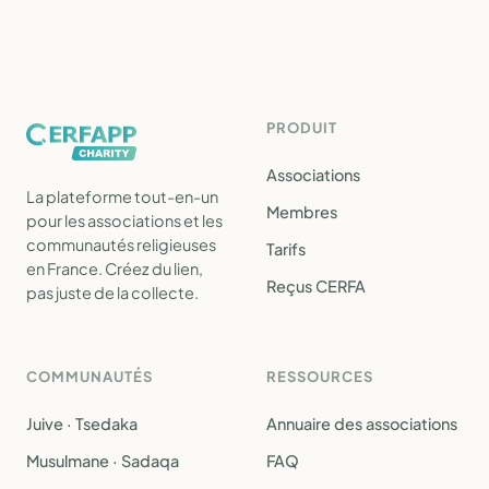
PRODUIT
Associations
La plateforme tout-en-un
Membres
pour les associations et les
communautés religieuses
Tarifs
en France. Créez du lien,
Reçus CERFA
pas juste de la collecte.
COMMUNAUTÉS
RESSOURCES
Juive · Tsedaka
Annuaire des associations
Musulmane · Sadaqa
FAQ