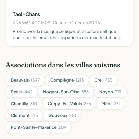
organiser toute manifestation, rassembler toute
documentation, aider les propriétaires et, d'une manière
Taol-Chans
gén…
RNA W604001309 · Culture · Créée en 2006
Promouvoir la musique celtique, et la culture celtique
dans son ensemble. Participation à des manifestations
musicales ou culturelles.
Associations dans les villes voisines
Beauvais
· 1547
Compiègne
· 1213
Creil
· 753
Senlis
· 442
Nogent-Sur-Oise
· 386
Noyon
· 319
Chantilly
· 310
Crépy-En-Valois
· 275
Méru
· 271
Clermont
· 215
Gouvieux
· 210
Pont-Sainte-Maxence
· 209