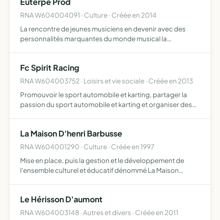
Euterpe Prod
RNA W604004091 · Culture · Créée en 2014
La rencontre de jeunes musiciens en devenir avec des
personnalités marquantes du monde musical la
promotion d'artistes et d'oeuvres méconnus et peu ou
pas médiatisés l'accès pour tous, et la découverte de
Fc Spirit Racing
grands évènement…
RNA W604003752 · Loisirs et vie sociale · Créée en 2013
Promouvoir le sport automobile et karting, partager la
passion du sport automobile et karting et organiser des
sorties automobiles et karting en tant que loisir
La Maison D'henri Barbusse
RNA W604001290 · Culture · Créée en 1997
Mise en place, puis la gestion et le développement de
l'ensemble culturel et éducatif dénommé La Maison
d'Henri Barbusse.
Le Hérisson D'aumont
RNA W604003148 · Autres et divers · Créée en 2011