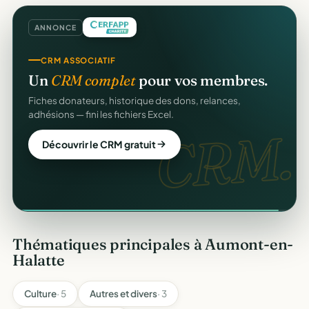
ANNONCE
GESTION D'ASSOCIATION
CRM ASSOCIATIF
Gérez votre association
gratuitement
.
Un
CRM complet
pour vos membres.
Membres, dons, événements, reçus — tout votre pilotage
Fiches donateurs, historique des dons, relances,
au même endroit, sans rien payer.
adhésions — fini les fichiers Excel.
gratuit
CRM.
Créer mon compte gratuit
Découvrir le CRM gratuit
Thématiques principales à Aumont-en-
Halatte
Culture
· 5
Autres et divers
· 3