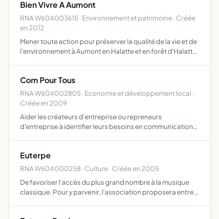
Bien Vivre A Aumont
RNA W604003615 · Environnement et patrimoine · Créée
en 2012
Mener toute action pour préserver la qualité de la vie et de
l'environnement à Aumont en Halatte et en forêt d'Halatte
en agissant auprès des habitants et des pouvoirs publics
pour sauvegarder la qualité de l'environnemen…
Com Pour Tous
RNA W604002805 · Economie et développement local ·
Créée en 2009
Aider les créateurs d'entreprise ou repreneurs
d'entreprise à identifier leurs besoins en communication,
à élaborer leur identité visuelle et à créer les outils de
communication qui leur permettront d'assurer la
Euterpe
promotion…
RNA W604000258 · Culture · Créée en 2005
De favoriser l'accès du plus grand nombre à la musique
classique. Pour y parvenir, l'association proposera entre
autres moyens l'animation musicale classique de grands
lieux patrimoniaux français, ainsi que la mise en pla…