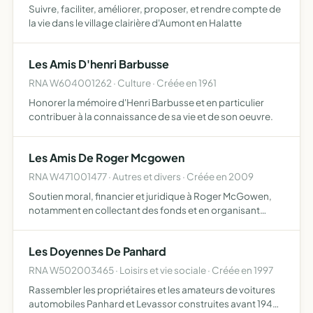
Suivre, faciliter, améliorer, proposer, et rendre compte de
la vie dans le village clairière d'Aumont en Halatte
Les Amis D'henri Barbusse
RNA W604001262 · Culture · Créée en 1961
Honorer la mémoire d'Henri Barbusse et en particulier
contribuer à la connaissance de sa vie et de son oeuvre.
Les Amis De Roger Mcgowen
RNA W471001477 · Autres et divers · Créée en 2009
Soutien moral, financier et juridique à Roger McGowen,
notamment en collectant des fonds et en organisant
toute manifestation permettant de financer ces actions
Les Doyennes De Panhard
RNA W502003465 · Loisirs et vie sociale · Créée en 1997
Rassembler les propriétaires et les amateurs de voitures
automobiles Panhard et Levassor construites avant 1940,