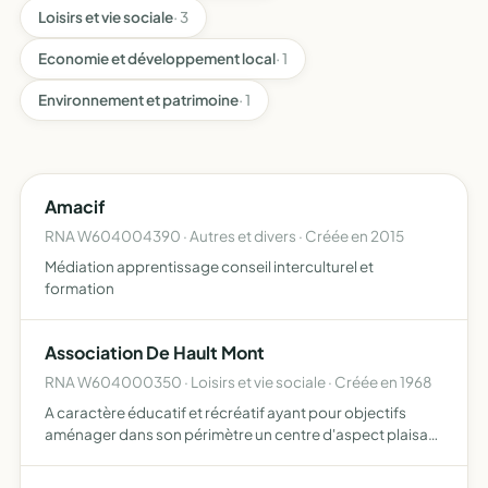
Loisirs et vie sociale
· 3
Economie et développement local
· 1
Environnement et patrimoine
· 1
Amacif
RNA W604004390 · Autres et divers · Créée en 2015
Médiation apprentissage conseil interculturel et
formation
Association De Hault Mont
RNA W604000350 · Loisirs et vie sociale · Créée en 1968
A caractère éducatif et récréatif ayant pour objectifs
aménager dans son périmètre un centre d'aspect plaisant
offert et ouvert à tous. La promotion socio-culturelle.
L'enrichissement des loisirs. Oeuvrer pour une préserv…