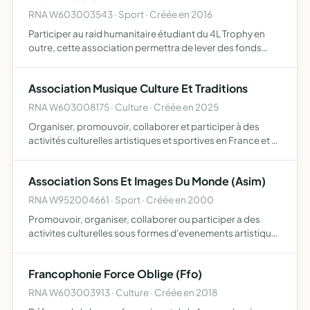
RNA W603003543 · Sport · Créée en 2016
Participer au raid humanitaire étudiant du 4L Trophy en
outre, cette association permettra de lever des fonds
auprès des divers sponsors
Association Musique Culture Et Traditions
RNA W603008175 · Culture · Créée en 2025
Organiser, promouvoir, collaborer et participer à des
activités culturelles artistiques et sportives en France et à
l'international
Association Sons Et Images Du Monde (Asim)
RNA W952004661 · Sport · Créée en 2000
Promouvoir, organiser, collaborer ou participer a des
activites culturelles sous formes d'evenements artistiques
et sportifs sur le plan local, regional, national et
international.
Francophonie Force Oblige (Ffo)
RNA W603003913 · Culture · Créée en 2018