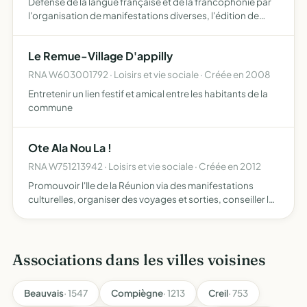
Défense de la langue française et de la francophonie par
l'organisation de manifestations diverses, l'édition de
documents artistiques et culturels sur l'histoire des
peuples francophones et toutes actions pouvant
Le Remue-Village D'appilly
contrib…
RNA W603001792 · Loisirs et vie sociale · Créée en 2008
Entretenir un lien festif et amical entre les habitants de la
commune
Ote Ala Nou La !
RNA W751213942 · Loisirs et vie sociale · Créée en 2012
Promouvoir l'Ile de la Réunion via des manifestations
culturelles, organiser des voyages et sorties, conseiller les
personnes désirant se rendre à l'Ile de la Réunion,
conseiller les réunionnais arrivant en métropole afin…
Associations dans les villes voisines
Beauvais
· 1547
Compiègne
· 1213
Creil
· 753