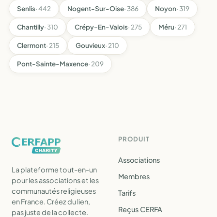
Senlis
· 442
Nogent-Sur-Oise
· 386
Noyon
· 319
Chantilly
· 310
Crépy-En-Valois
· 275
Méru
· 271
Clermont
· 215
Gouvieux
· 210
Pont-Sainte-Maxence
· 209
PRODUIT
Associations
La plateforme tout-en-un
Membres
pour les associations et les
communautés religieuses
Tarifs
en France. Créez du lien,
Reçus CERFA
pas juste de la collecte.