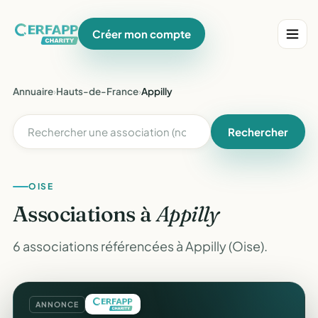
Créer mon compte
Annuaire
›
Hauts-de-France
›
Appilly
Rechercher
OISE
Associations à
Appilly
6 associations référencées à Appilly (Oise).
ANNONCE