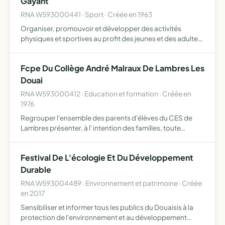
Gayant
RNA W593000441 · Sport · Créée en 1963
Organiser, promouvoir et développer des activités
physiques et sportives au profit des jeunes et des adultes
pour les personnes en situation de handicap mental et/ou
psychique
Fcpe Du Collège André Malraux De Lambres Les
Douai
RNA W593000412 · Education et formation · Créée en
1976
Regrouper l'ensemble des parents d'élèves du CES de
Lambres présenter, à l' intention des familles, toute
documentation relative aux études propager et défendre
l' idéal laïque assurer une liaison permanente entre tous
Festival De L'écologie Et Du Développement
le…
Durable
RNA W593004489 · Environnement et patrimoine · Créée
en 2017
Sensibiliser et informer tous les publics du Douaisis à la
protection de l'environnement et au développement