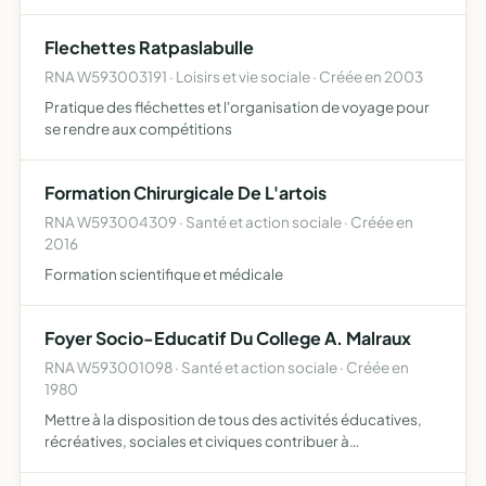
durable
Flechettes Ratpaslabulle
RNA W593003191 · Loisirs et vie sociale · Créée en 2003
Pratique des fléchettes et l'organisation de voyage pour
se rendre aux compétitions
Formation Chirurgicale De L'artois
RNA W593004309 · Santé et action sociale · Créée en
2016
Formation scientifique et médicale
Foyer Socio-Educatif Du College A. Malraux
RNA W593001098 · Santé et action sociale · Créée en
1980
Mettre à la disposition de tous des activités éducatives,
récréatives, sociales et civiques contribuer à
l'émancipation intellectuelle et sociale et à la formation
civique de l'individu favoriser l'ouverture de l'enseigne…