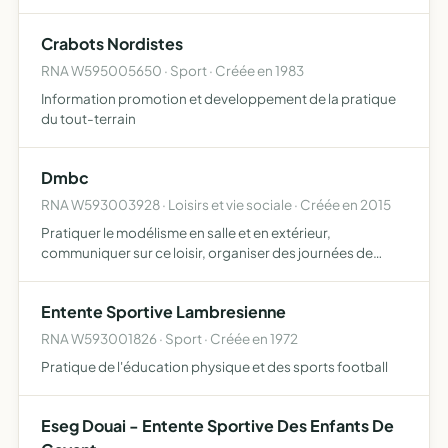
théâtre et disciplines associées) principalement dans
l'univers du swing
Crabots Nordistes
RNA W595005650 · Sport · Créée en 1983
Information promotion et developpement de la pratique
du tout-terrain
Dmbc
RNA W593003928 · Loisirs et vie sociale · Créée en 2015
Pratiquer le modélisme en salle et en extérieur,
communiquer sur ce loisir, organiser des journées de
démonstration sur différents lieux de prestation,
organiser des bourses de modélisme
Entente Sportive Lambresienne
RNA W593001826 · Sport · Créée en 1972
Pratique de l'éducation physique et des sports football
Eseg Douai - Entente Sportive Des Enfants De