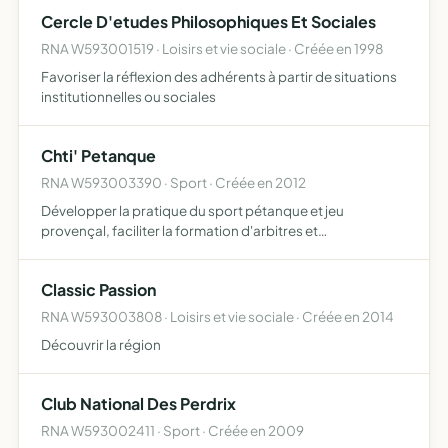
sont déjà fragilisées par les multiples pollutions e…
Cercle D'etudes Philosophiques Et Sociales
RNA W593001519 · Loisirs et vie sociale · Créée en 1998
Favoriser la réflexion des adhérents à partir de situations
institutionnelles ou sociales
Chti' Petanque
RNA W593003390 · Sport · Créée en 2012
Développer la pratique du sport pétanque et jeu
provençal, faciliter la formation d'arbitres et
d'éducateurs, favoriser la création d'une école de
pétanque
Classic Passion
RNA W593003808 · Loisirs et vie sociale · Créée en 2014
Découvrir la région
Club National Des Perdrix
RNA W593002411 · Sport · Créée en 2009