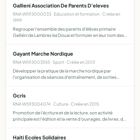
Gallieni Association De Parents D'eleves
RNA W593000033 · Education et formation · Créée en
1999
Regrouper l'ensemble des parents d'élèves primaire
Galliéni de Lambres lez Douai et formuler en leur nom des
suggestions et des propositions concernant les intérêts
moraux et matériels de l'établissement scolaire et des é…
Gayant Marche Nordique
RNA W593003555 · Sport · Créée en 2013
Développer la pratique de la marche nordique par
l'organisation de séances d'entraînement, de sorties
nature, de stages, de manifestations tournées vers
l'extérieur et la participation à diverses manifestations
Gcris
sportives
RNA W593004074 · Culture · Créée en 2015
Promotion de l'écriture et de la lecture, son activité
principale est l'édition et la vente d'ouvrages, de livres, de
brochures, d'articles de presse, que ce soit sous forme
physique ou numérique (création de blogs)
Haiti Ecoles Solidaires