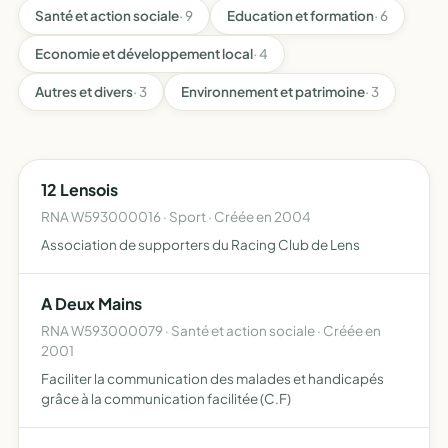
Santé et action sociale
· 9
Education et formation
· 6
Economie et développement local
· 4
Autres et divers
· 3
Environnement et patrimoine
· 3
12 Lensois
RNA W593000016 · Sport · Créée en 2004
Association de supporters du Racing Club de Lens
A Deux Mains
RNA W593000079 · Santé et action sociale · Créée en
2001
Faciliter la communication des malades et handicapés
grâce à la communication facilitée (C.F)