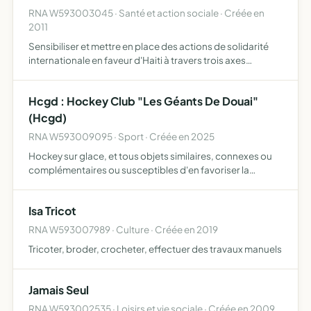
RNA W593003045 · Santé et action sociale · Créée en
2011
Sensibiliser et mettre en place des actions de solidarité
internationale en faveur d'Haiti à travers trois axes
favoriser l'accès à l'éducation de la population haitienne
par la contribution à la création de supports éduc…
Hcgd : Hockey Club "Les Géants De Douai"
(Hcgd)
RNA W593009095 · Sport · Créée en 2025
Hockey sur glace, et tous objets similaires, connexes ou
complémentaires ou susceptibles d'en favoriser la
réalisation ou le développement
Isa Tricot
RNA W593007989 · Culture · Créée en 2019
Tricoter, broder, crocheter, effectuer des travaux manuels
Jamais Seul
RNA W593002535 · Loisirs et vie sociale · Créée en 2009