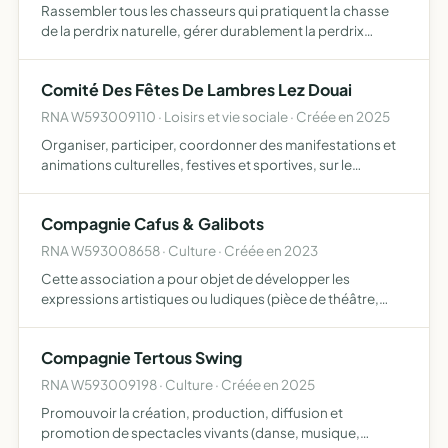
Rassembler tous les chasseurs qui pratiquent la chasse
de la perdrix naturelle, gérer durablement la perdrix
naturelle dans l'optique d'une chasse pérenne, soutenir
tous les modes de chasse de la perdrix naturelle dans le…
Comité Des Fêtes De Lambres Lez Douai
RNA W593009110 · Loisirs et vie sociale · Créée en 2025
Organiser, participer, coordonner des manifestations et
animations culturelles, festives et sportives, sur le
territoire de la commune ou en dehors
Compagnie Cafus & Galibots
RNA W593008658 · Culture · Créée en 2023
Cette association a pour objet de développer les
expressions artistiques ou ludiques (pièce de théâtre,
danse, poèmes, concert, etc )
Compagnie Tertous Swing
RNA W593009198 · Culture · Créée en 2025
Promouvoir la création, production, diffusion et
promotion de spectacles vivants (danse, musique,