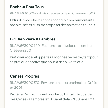
issus de ces événements musicaux (t shirt, cd, e…
Bonheur Pour Tous
RNA W593002572 · Loisirs et vie sociale · Créée en 2009
Offrir des spectacles et des cadeaux à noël aux enfants
hospitalisés et aussi de proposer des animations au sein
des maisons de retraite
Bvl Bien Vivre A Lambres
RNA W593000420 · Economie et développement local ·
Créée en 2001
Pratiquer et développer la randonnée pédestre, tant pour
sa pratique sportive que pour la découverte et la
sauvegarde de l'environnement, le tourisme et les loisirs.
Censes Propres
RNA W593000870 · Environnement et patrimoine · Créée
en 2001
Protéger l'environnment proche ou lointain du quartier
des Censes à Lambres lez Douai et de la RN 50 sans limite
de département protéger la nature (la faune et la flore