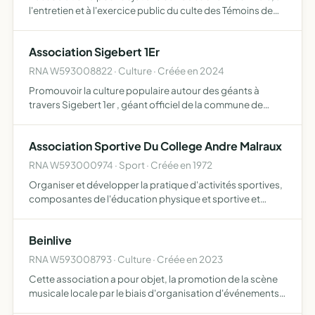
l'entretien et à l'exercice public du culte des Témoins de
Jéhovah, elle pourra apporter son aide et son assistance à
toute association poursuivant un objet ide…
Association Sigebert 1Er
RNA W593008822 · Culture · Créée en 2024
Promouvoir la culture populaire autour des géants à
travers Sigebert 1er , géant officiel de la commune de
Lambres-lez-Douai, et propriété de la MJC/ESPACE
HELIOS, faire participer le géant Sigebert 1er aux festivités
Association Sportive Du College Andre Malraux
com…
RNA W593000974 · Sport · Créée en 1972
Organiser et développer la pratique d'activités sportives,
composantes de l'éducation physique et sportive et
l'apprentissage de la vie associative par les élèves du
collège André Malraux
Beinlive
RNA W593008793 · Culture · Créée en 2023
Cette association a pour objet, la promotion de la scène
musicale locale par le biais d'organisation d'événements
musicaux (concerts) Ainsi que la vente de produits dérivés