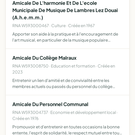
Amicale De L'harmonie Et De L'ecole
Municipale De Musique De Lambres Lez Douai
(A.h.e.m.m.)
RNA W593000467 · Culture · Créée en 1967
Apporter son aide à la pratique et à l'encouragement de
l'art musical, en particulier de la musique populaire
permettre l'éducation musicale des jeunes fréquentant
l'école municipale de musique de Lambres lez Douai
Amicale Du Collège Malraux
exécut…
RNA W593008750 · Education et formation · Créée en
2023
Entretenir un lien d'amitié et de convivialité entre les
membres actuels ou passés du personnel du collège
André Malraux de Lambres-lez-Douai
Amicale Du Personnel Communal
RNA W593004737 · Economie et développement local ·
Créée en 1976
Promouvoir et d'entretenir en toutes occasions la bonne
entente, l'esprit de solidarité, le respect mutuel entre tous