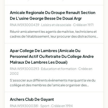
nos membres
Amicale Regionale Du Groupe Renault Section
De L'usine George Besse De Douai Argr
RNA W593000439 · Loisirs et vie sociale · Créée en 1971
Réunir amicalement les agents de maitrise, techniciens et
cadres de l'établissement, leur procurer des distractions
diverses et aider ceux des adhérents qui auraient besoin
d'assistance
Apar College De Lambres (Amicale Du
Personnel Actif Ou Retraite Du College Andre
Malraux De Lambres Les Douai)
RNA W593000293 · Education et formation · Créée en
2002
S'associer aux différents évènements marquant la vie du
collège et des membres de l'amicale organiser des
manifestations visant à renforcer les liens entre ses
membres
Archers Club De Gayant
RNA W593000381 · Sport · Créée en 1994