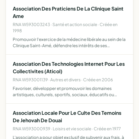
développer des activités culturelles et sportives ou des
Association Des Praticiens De La Clinique Saint
oeuvres …
Ame
RNA W593003243 · Santé et action sociale · Créée en
1998
Promouvoir l'exercice de la médecine libérale au sein de la
Clinique Saint-Amé, défendre les intérêts de ses
membres dans ce but, vis-à-vis de tiers ou de toutes
autorités, participer au fonctionnement de la Clinique en
Association Des Technologies Internet Pour Les
r…
Collectivites (Aticol)
RNA W593001139 · Autres et divers · Créée en 2006
Favoriser, développer et promouvoir les domaines
artistiques, culturels, sportifs, sociaux, éducatifs ou
touristiques, par la création et la gestion de sites internet
l'association est particulièrement tournée vers le mil…
Association Locale Pour Le Culte Des Temoins
De Jehovah De Douai
RNA W593000939 · Loisirs et vie sociale · Créée en 1977
L'association a pour objet exclusif de subvenir aux frais, à