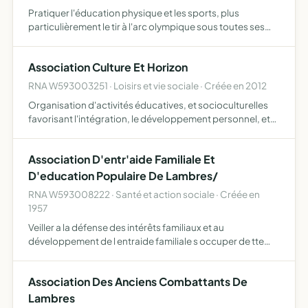
Pratiquer l'éducation physique et les sports, plus
particulièrement le tir à l'arc olympique sous toutes ses
formes
Association Culture Et Horizon
RNA W593003251 · Loisirs et vie sociale · Créée en 2012
Organisation d'activités éducatives, et socioculturelles
favorisant l'intégration, le développement personnel, et
l'autonomie de toutes les populations dans la perspective
de la citoyenneté
Association D'entr'aide Familiale Et
D'education Populaire De Lambres/
RNA W593008222 · Santé et action sociale · Créée en
1957
Veiller a la défense des intérêts familiaux et au
développement de l entraide familiale s occuper de tte
oeuvre charitable/
Association Des Anciens Combattants De
Lambres