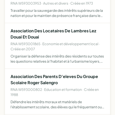
RNA W593003953 · Autres et divers · Créée en 1973
Travailler pour la sauvegarde des intérêts supérieurs de la
nation et pour le maintien de présence française dans le
monde, resserrer les liens d'amitié entre tous les anciens
combattants et tous ceux qui adhèrent à leurs…
Association Des Locataires De Lambres Lez
Douai Et Douai
RNA W593001865 · Economie et développement local ·
Créée en 2007
Organiser la défense des intérêts des résidents sur toutes
les questions relatives à l'habitat et à l'urbanisme loyers,
charges locatives, sécurité des locataires, construction
neuve, entretien, réparations, animations...…
Association Des Parents D'eleves Du Groupe
Scolaire Roger Salengro
RNA W593000802 · Education et formation · Créée en
1988
Défendre les intérêts moraux et matériels de
l'établissement scolaire, des élèves qui le fréquentent ou
de leurs parents, dans le respect de la laïcité, et