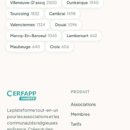
Villeneuve-D'ascq
· 2500
Dunkerque
· 1940
Tourcoing
· 1832
Cambrai
· 1498
Valenciennes
· 1324
Douai
· 1096
Marcq-En-Baroeul
· 1065
Lambersart
· 662
Maubeuge
· 640
Croix
· 606
PRODUIT
Associations
La plateforme tout-en-un
Membres
pour les associations et les
communautés religieuses
Tarifs
en France. Créez du lien,