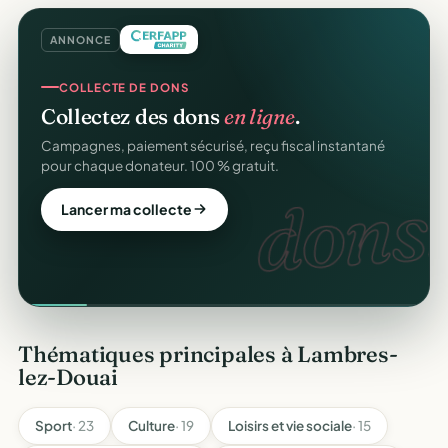
ANNONCE
COLLECTE DE DONS
Collectez des dons
en ligne
.
Campagnes, paiement sécurisé, reçu fiscal instantané
pour chaque donateur. 100 % gratuit.
dons.
Lancer ma collecte
Thématiques principales à Lambres-
lez-Douai
Sport
· 23
Culture
· 19
Loisirs et vie sociale
· 15