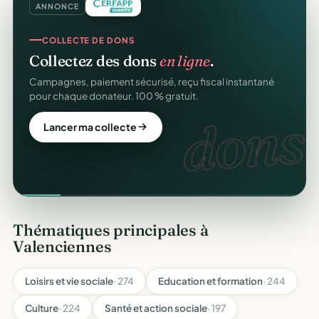
ANNONCE
COLLECTE DE DONS
Collectez des dons
en ligne
.
Campagnes, paiement sécurisé, reçu fiscal instantané
pour chaque donateur. 100 % gratuit.
dons.
Lancer ma collecte
Thématiques principales à
Valenciennes
Loisirs et vie sociale
· 274
Education et formation
· 244
Culture
· 224
Santé et action sociale
· 197