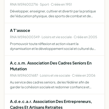
RNA W596002716 · Sport · Créée en 1951
Développer, enseigner, cultiver et divertir par la pratique
de l'éducation physique, des sports de combat et de
défense, de tous les sports complémentaires reconnus
qui intéresseraient plusieurs membres de l'association
A T'assoce
RNA W596000349 · Loisirs et vie sociale · Créée en 2005
Promouvoir toute réflexion et action visant la
dynamisation et le développement social et culturel du
quartier des Cheminots. Elle constitue un espace du faire
ensemble pour les jeunes et toutes autres personnes
A.c.s.m. Association Des Cadres Seniors En
ayant env…
Mutation
RNA W596001687 · Loisirs et vie sociale · Créée en 2006
Au service des cadres seniors, de les fédérer afin de
garder la cohésion sociale et redonner confiance et
espoir pour sortir de l'isolement et éviter la déchéance,
utiliser leur expérience afin de maintenir un lien interg…
A.d.e.c.a.r. Association Des Entrepreneurs,
Cadres Et Artisans Retraites