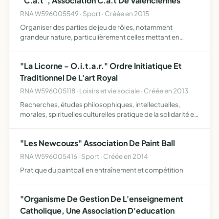
"C.a.t", Association C.a.t De Valenciennes
RNA W596005549 · Sport · Créée en 2015
Organiser des parties de jeu de rôles, notamment
grandeur nature, particulièrement celles mettant en
oeuvre des lanceurs de type airsoft et gérer les besoins
inhérents à ses activités
"La Licorne - O.i.t.a.r." Ordre Initiatique Et
Traditionnel De L'art Royal
RNA W596005118 · Loisirs et vie sociale · Créée en 2013
Recherches, études philosophiques, intellectuelles,
morales, spirituelles culturelles pratique de la solidarité et
de l'entraide amélioration fraternelle de la condition
humaine
"Les Newcouzs" Association De Paint Ball
RNA W596005416 · Sport · Créée en 2014
Pratique du paintball en entraînement et compétition
"Organisme De Gestion De L'enseignement
Catholique, Une Association D'education