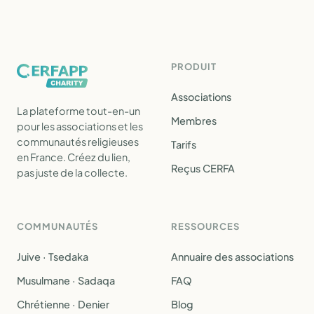
PRODUIT
Associations
La plateforme tout-en-un
Membres
pour les associations et les
communautés religieuses
Tarifs
en France. Créez du lien,
Reçus CERFA
pas juste de la collecte.
COMMUNAUTÉS
RESSOURCES
Juive · Tsedaka
Annuaire des associations
Musulmane · Sadaqa
FAQ
Chrétienne · Denier
Blog