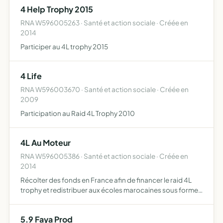
4 Help Trophy 2015
RNA W596005263 · Santé et action sociale · Créée en
2014
Participer au 4L trophy 2015
4 Life
RNA W596003670 · Santé et action sociale · Créée en
2009
Participation au Raid 4L Trophy 2010
4L Au Moteur
RNA W596005386 · Santé et action sociale · Créée en
2014
Récolter des fonds en France afin de financer le raid 4L
trophy et redistribuer aux écoles marocaines sous forme
de fournitures, ainsi que la récolte de denrées non
périssables pour le secours populaire
5.9 Faya Prod