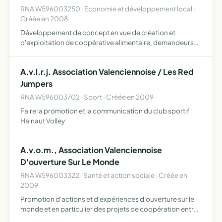
RNA W596003250 · Economie et développement local ·
Créée en 2008
Développement de concept en vue de création et
d'exploitation de coopérative alimentaire, demandeurs
d'emploi ou toutes personnes ayant des difficultés
économiques dans la vie créer ou développer
A.v.l.r.j. Association Valenciennoise / Les Red
l'environnement professio…
Jumpers
RNA W596003702 · Sport · Créée en 2009
Faire la promotion et la communication du club sportif
Hainaut Volley
A.v.o.m., Association Valenciennoise
D'ouverture Sur Le Monde
RNA W596003322 · Santé et action sociale · Créée en
2009
Promotion d'actions et d'expériences d'ouverture sur le
monde et en particulier des projets de coopération entre
jeunes de la planète