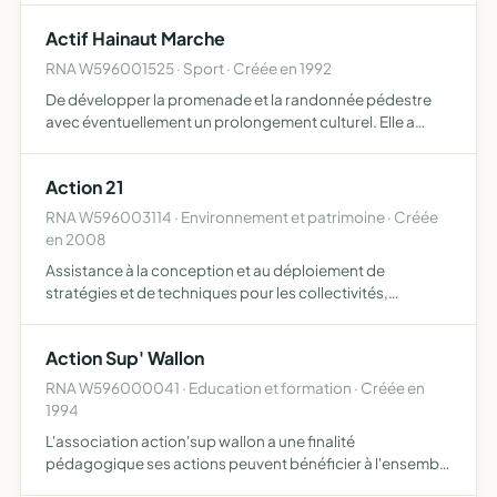
culture et aux valeurs de la République
Actif Hainaut Marche
RNA W596001525 · Sport · Créée en 1992
De développer la promenade et la randonnée pédestre
avec éventuellement un prolongement culturel. Elle a
aussi pour mission de participer à la protection et à la
conservation des chemins de sentiers propices à la
Action 21
randonné…
RNA W596003114 · Environnement et patrimoine · Créée
en 2008
Assistance à la conception et au déploiement de
stratégies et de techniques pour les collectivités,
associations et entreprises dans leur démarche de
développement durable, labellisation des démarches de
Action Sup' Wallon
développement dur…
RNA W596000041 · Education et formation · Créée en
1994
L'association action'sup wallon a une finalité
pédagogique ses actions peuvent bénéficier à l'ensemble
des étudiants des formations de bts brevet de technicien