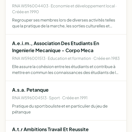
RNA W596004403 · Economie et développement local ·
Créée en 1990
Regrouper ses membres lors de diverses activités telles
que la pratique de la marche, les sorties culturelles et
visites de sites, musées, etc les jeux de cartes et jeux de
société et le partage de moments de convivialité…
A.e.i.m., Association Des Etudiants En
Ingenierie Mecanique - Corpo Meca
RNA W596001513 · Education et formation · Créée en 1983
Elle assure la cohésion entre les étudiants et contribue à
mettre en commun les connaissances des étudiants de la
filière mécanique de l'I.S.T.V. Elle participe à créer un lien
entre leur futur milieux professionnel ou in…
A.s.a. Petanque
RNA W596004513 · Sport · Créée en 1991
Pratique du sport bouliste et en particulier du jeu de
pétanque
A.t.r Ambitions Travail Et Reussite