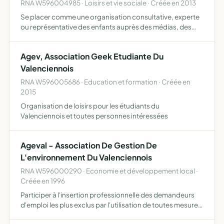
RNA W596004985 · Loisirs et vie sociale · Créée en 2013
Se placer comme une organisation consultative, experte
ou représentative des enfants auprès des médias, des
acteurs économiques, des institutions, des
administrations, des élus et des autorités publiques
Agev, Association Geek Etudiante Du
nationales commun…
Valenciennois
RNA W596005686 · Education et formation · Créée en
2015
Organisation de loisirs pour les étudiants du
Valenciennois et toutes personnes intéressées
Ageval - Association De Gestion De
L'environnement Du Valenciennois
RNA W596000290 · Economie et développement local ·
Créée en 1996
Participer à l'insertion professionnelle des demandeurs
d'emploi les plus exclus par l'utilisation de toutes mesures
en contrat aidé dans les domaines suivants travaux