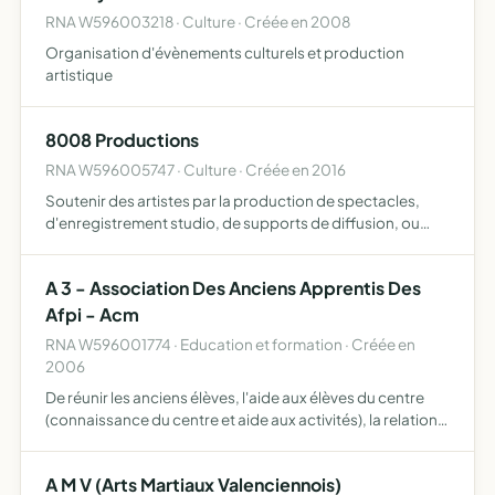
RNA W596003218 · Culture · Créée en 2008
Organisation d'évènements culturels et production
artistique
8008 Productions
RNA W596005747 · Culture · Créée en 2016
Soutenir des artistes par la production de spectacles,
d'enregistrement studio, de supports de diffusion, ou
encore par la diffusion de productions artistiques
(spectacles, CD, captations de spectacles, clips
A 3 - Association Des Anciens Apprentis Des
audiovisuels…
Afpi - Acm
RNA W596001774 · Education et formation · Créée en
2006
De réunir les anciens élèves, l'aide aux élèves du centre
(connaissance du centre et aide aux activités), la relation
entre les futurs apprentis et les entreprises désirant
recruter des apprentis.
A M V (Arts Martiaux Valenciennois)