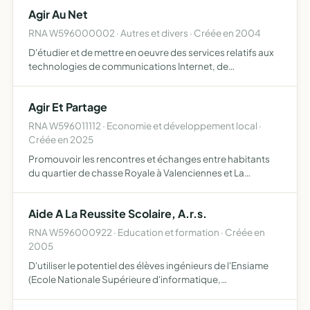
d'entretien et de valorisation d'espaces collectifs p…
Agir Au Net
RNA W596000002 · Autres et divers · Créée en 2004
D'étudier et de mettre en oeuvre des services relatifs aux
technologies de communications Internet, de
promouvoir l'image de marque du Lycée du Hainaut par
l'intermédiaire d'un site Internet, de mettre à la disposition
Agir Et Partage
de…
RNA W596011112 · Economie et développement local ·
Créée en 2025
Promouvoir les rencontres et échanges entre habitants
du quartier de chasse Royale à Valenciennes et La
sentinelle proposer des reunions d'échanges et de débat
proposer des sorties et événements culturelles
Aide A La Reussite Scolaire, A.r.s.
RNA W596000922 · Education et formation · Créée en
2005
D'utiliser le potentiel des élèves ingénieurs de l'Ensiame
(Ecole Nationale Supérieure d'informatique,
d'automatique, de mécanique et d'énergétique
électronique) pour aider les lycéens et collégiens à réussir