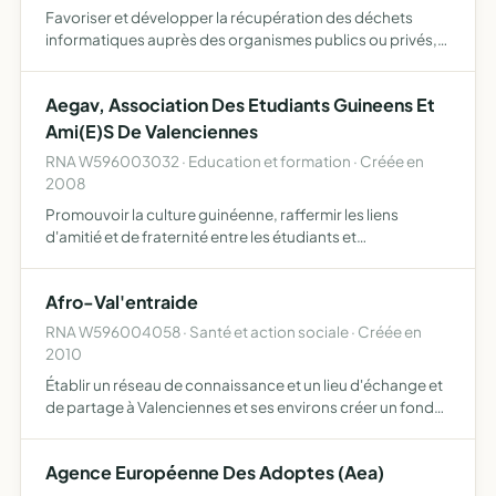
Favoriser et développer la récupération des déchets
informatiques auprès des organismes publics ou privés,
remise en état de systèmes informatiques d'occasion et
mise à disposition aux écoles primaires
Aegav, Association Des Etudiants Guineens Et
Ami(E)S De Valenciennes
RNA W596003032 · Education et formation · Créée en
2008
Promouvoir la culture guinéenne, raffermir les liens
d'amitié et de fraternité entre les étudiants et
ressortissants guinéens à Valenciennes, participer à
l'accueil et à l'intégration des étudiants guinéens à
Afro-Val'entraide
Valenciennes…
RNA W596004058 · Santé et action sociale · Créée en
2010
Établir un réseau de connaissance et un lieu d'échange et
de partage à Valenciennes et ses environs créer un fond
d'entraide et d'assistance pour les évènements heureux
ou malheureux promouvoir la culture africaine et fav…
Agence Européenne Des Adoptes (Aea)