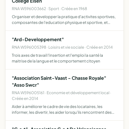
College Eisen
RNA W596003662 · Sport · Créée en 1968
Organiser et developper la pratique d'activites sportives,
composantes de l'education physique et sportive, et
l'apprentissage de la vie associative par les élèves qui ont
adheré â l'association
"Ard-Developpement"
RNA W596005398 · Loisirs et vie sociale · Créée en 2014
Trois axes de travail l'insertion et l'emploi la santé la
maitrise de la langue et le comportement citoyen
"Association Saint-Vaast - Chasse Royale"
"Asso Swcr"
RNA W596005161 · Economie et développement local ·
Créée en 2014
Aider à améliorer le cadre de vie des locataires, les
informer, les divertir, les aider lorsqu'ils rencontrent des
difficultés au quotidien, créer un lien d'accueil et de
solidarité