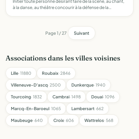
Initier toute personne désirant faire de la scène, au chant,
à la danse, au théâtre concourir à la défense de la
chanson française, à la sauvegarde du patrimoine de la
chanson populaire et des oeuvres de spectacle vivant …
Page 1 / 27
Suivant
Associations dans les villes voisines
Lille
· 11880
Roubaix
· 2846
Villeneuve-D'ascq
· 2500
Dunkerque
· 1940
Tourcoing
· 1832
Cambrai
· 1498
Douai
· 1096
Marcq-En-Baroeul
· 1065
Lambersart
· 662
Maubeuge
· 640
Croix
· 606
Wattrelos
· 568