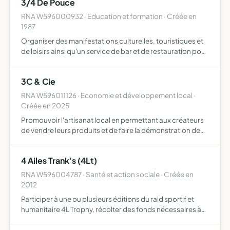
3/4 De Pouce
RNA W596000932 · Education et formation · Créée en
1987
Organiser des manifestations culturelles, touristiques et
de loisirs ainsi qu'un service de bar et de restauration pour
tous les étudiants du département audiovisuel, en
réservant le bénéfice de certains avantages (réduct…
3C & Cie
RNA W596011126 · Economie et développement local ·
Créée en 2025
Promouvoir l'artisanat local en permettant aux créateurs
de vendre leurs produits et de faire la démonstration de
leur procédé lors d'ateliers au sein d'une boutique de
créateurs. Proposer un instant de détente aux client…
4 Ailes Trank's (4Lt)
RNA W596004787 · Santé et action sociale · Créée en
2012
Participer à une ou plusieurs éditions du raid sportif et
humanitaire 4L Trophy, récolter des fonds nécessaires à
l'achat des diverses fournitures scolaires et sportives
dans le cadre du 4L Trophy