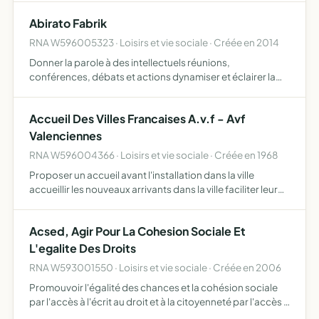
Abirato Fabrik
RNA W596005323 · Loisirs et vie sociale · Créée en 2014
Donner la parole à des intellectuels réunions,
conférences, débats et actions dynamiser et éclairer la
réflexion de chacun par un enrichissement de l'espace
public
Accueil Des Villes Francaises A.v.f - Avf
Valenciennes
RNA W596004366 · Loisirs et vie sociale · Créée en 1968
Proposer un accueil avant l'installation dans la ville
accueillir les nouveaux arrivants dans la ville faciliter leur
adaptation par la création d'un tissu relationnel
contribuer à la mise en valeur de la qualité de la vi…
Acsed, Agir Pour La Cohesion Sociale Et
L'egalite Des Droits
RNA W593001550 · Loisirs et vie sociale · Créée en 2006
Promouvoir l'égalité des chances et la cohésion sociale
par l'accès à l'écrit au droit et à la citoyenneté par l'accès à
l'emploi et à la promotion individuelle par l'accès à la