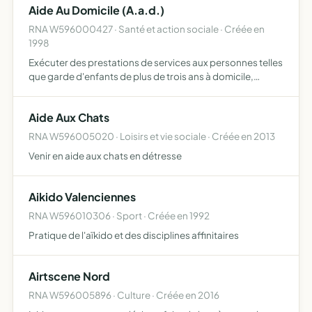
Aide Au Domicile (A.a.d.)
dans les mat…
RNA W596000427 · Santé et action sociale · Créée en
1998
Exécuter des prestations de services aux personnes telles
que garde d'enfants de plus de trois ans à domicile,
accompagnement des enfants de plus de trois ans dans
leurs déplacements, entretien de la maison et travaux
Aide Aux Chats
mén…
RNA W596005020 · Loisirs et vie sociale · Créée en 2013
Venir en aide aux chats en détresse
Aikido Valenciennes
RNA W596010306 · Sport · Créée en 1992
Pratique de l'aïkido et des disciplines affinitaires
Airtscene Nord
RNA W596005896 · Culture · Créée en 2016