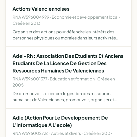
supérieur, proposées au sein du lycée henri wallon de
Actions Valenciennoises
valenci…
RNA W596004999 · Economie et développement local ·
Créée en 2013
Organiser des actions pour défendre les intérêts des
personnes physiques ou morales dans leurs activirtés
économiques ou en leur qualité de contribuable
réflexions et concertations sur des sujets sociétaux, ou de
Adel-Rh : Association Des Etudiants Et Anciens
la ville…
Etudiants De La Licence De Gestion Des
Ressources Humaines De Valenciennes
RNA W596001377 · Education et formation · Créée en
2005
De promouvoir la licence de gestion des ressources
humaines de Valenciennes, promouvoir, organiser et
développer les activités de cette même licence, être un
lieu d'échange, d'entraide et d'assistance entre étudiants
Adie (Action Pour Le Developpement De
et a…
L'informatique A L'ecole)
RNA W596002726 · Autres et divers · Créée en 2007