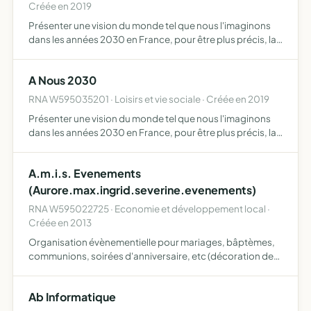
Créée en 2019
Présenter une vision du monde tel que nous l'imaginons
dans les années 2030 en France, pour être plus précis, la
façon dont notre monde va se transformer et venir
modifier nos habitudes
A Nous 2030
RNA W595035201 · Loisirs et vie sociale · Créée en 2019
Présenter une vision du monde tel que nous l'imaginons
dans les années 2030 en France, pour être plus précis, la
façon dont notre monde va se transformer et venir
modifier nos habitudes
A.m.i.s. Evenements
(Aurore.max.ingrid.severine.evenements)
RNA W595022725 · Economie et développement local ·
Créée en 2013
Organisation évènementielle pour mariages, bâptèmes,
communions, soirées d'anniversaire, etc (décoration de
salle, voiture, compositions florales, buffet de repas)
Ab Informatique