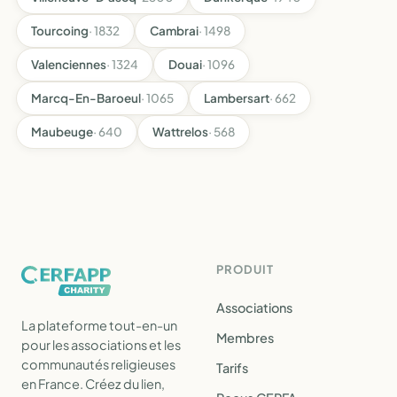
Tourcoing
· 1832
Cambrai
· 1498
Valenciennes
· 1324
Douai
· 1096
Marcq-En-Baroeul
· 1065
Lambersart
· 662
Maubeuge
· 640
Wattrelos
· 568
PRODUIT
Associations
La plateforme tout-en-un
Membres
pour les associations et les
communautés religieuses
Tarifs
en France. Créez du lien,