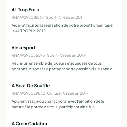
4L Trop Frais
RNA W595018867 · Sport · Créée en 2011
Aider et faciliter la réalisation de notre projet humanitaire
le 4L TROPHY 2012
6Ickesport
RNA W595035595 · Sport · Créée en 2019
Réunir un ensemble de joueurs et joueuses de tous
horizons, disposés à partager notre passion du jeu afin de
nous inscrire dans la durée et de participé/organisé aux
différents tournois sur les différents jeux, si possibl…
A Bout De Souffle
RNA W595029832 · Culture · Créée en 2017
Apprentissage du chant choral avec l'ambition de le
mettre à la portée de tous, participant ainsi à la
dynamique culturelle musicale promotion de la musique
et du chant par des échanges culturels en France ou dans
A Croix Cadabra
un cadr…