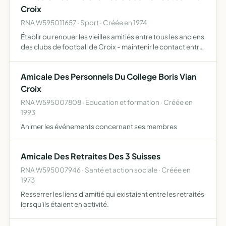
Croix
RNA W595011657 · Sport · Créée en 1974
Établir ou renouer les vieilles amitiés entre tous les anciens
des clubs de football de Croix - maintenir le contact entre
les anciens joueurs et dirigeants - apporter
éventuellement aide ou assistance à ses adhérents ou …
Amicale Des Personnels Du College Boris Vian
Croix
RNA W595007808 · Education et formation · Créée en
1993
Animer les événements concernant ses membres
Amicale Des Retraites Des 3 Suisses
RNA W595007946 · Santé et action sociale · Créée en
1973
Resserrer les liens d'amitié qui existaient entre les retraités
lorsqu'ils étaient en activité.