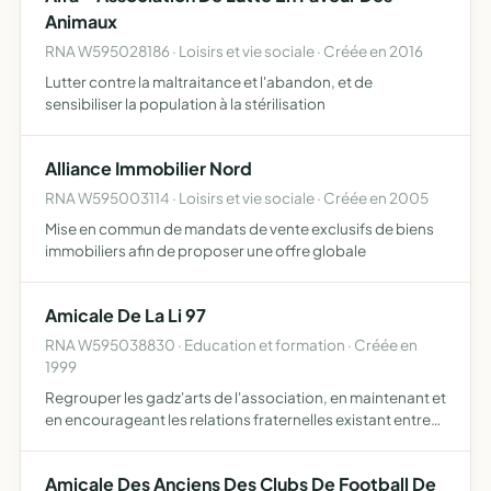
Animaux
RNA W595028186 · Loisirs et vie sociale · Créée en 2016
Lutter contre la maltraitance et l'abandon, et de
sensibiliser la population à la stérilisation
Alliance Immobilier Nord
RNA W595003114 · Loisirs et vie sociale · Créée en 2005
Mise en commun de mandats de vente exclusifs de biens
immobiliers afin de proposer une offre globale
Amicale De La Li 97
RNA W595038830 · Education et formation · Créée en
1999
Regrouper les gadz'arts de l'association, en maintenant et
en encourageant les relations fraternelles existant entre
les membres, notamment au travers de voyages et de
repas d'apporter, en cas de besoin, un soutien moral …
Amicale Des Anciens Des Clubs De Football De