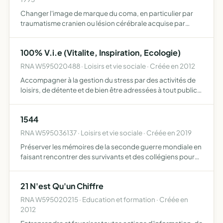
Changer l'image de marque du coma, en particulier par
traumatisme cranien ou lésion cérébrale acquise par
adulte jeune, dans le grand public et modifier le
comportement visà vis de ceux ci peur, dégoût, répulsion,
100% V.i.e (Vitalite, Inspiration, Ecologie)
abandon…
RNA W595020488 · Loisirs et vie sociale · Créée en 2012
Accompagner à la gestion du stress par des activités de
loisirs, de détente et de bien être adressées à tout public
de particuliers, entreprises, associations, structures
d'accompagnement des personnes
1544
RNA W595036137 · Loisirs et vie sociale · Créée en 2019
Préserver les mémoires de la seconde guerre mondiale en
faisant rencontrer des survivants et des collégiens pour
ensuite réaliser un reportage
21 N'est Qu'un Chiffre
RNA W595020215 · Education et formation · Créée en
2012