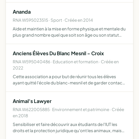
guides en France
Ananda
RNA W595023515 · Sport · Créée en 2014
Aide et maintien à la mise en forme physique et mentale du
plus grand nombre quel que soit son âge ou son statut
social proposition d'activités diverses inspirées du yoga,
posturales, respiratoires développer la souplesse…
Anciens Élèves Du Blanc Mesnil - Croix
RNA W595040486 · Education et formation · Créée en
2022
Cette association a pour but de réunir tous les élèves
ayant quitté l'école du blanc-mesnil et de garder contact
avec eux ainsi seront perpétués l'histoire et le patrimoine
de l'école
Animal's Lawyer
RNA W622005885 · Environnement et patrimoine · Créée
en 2018
Sensibiliser et faire découvrir aux étudiants de l'IUT les
droits et la protection juridique qu'ont les animaux, mais
aussi qui les défendent