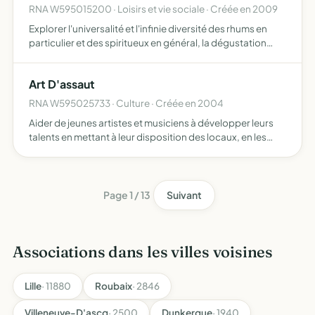
RNA W595015200 · Loisirs et vie sociale · Créée en 2009
Explorer l'universalité et l'infinie diversité des rhums en
particulier et des spiritueux en général, la dégustation
étant toujours placée dans son contexte patrimonial et
culturel
Art D'assaut
RNA W595025733 · Culture · Créée en 2004
Aider de jeunes artistes et musiciens à développer leurs
talents en mettant à leur disposition des locaux, en les
aidant à organiser des concerts, des expositions, des
festivals, leur permettant ainsi de gagner en notorié…
Page 1 / 13
Suivant
Associations dans les villes voisines
Lille
· 11880
Roubaix
· 2846
Villeneuve-D'ascq
· 2500
Dunkerque
· 1940