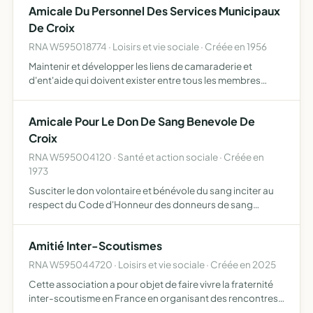
Amicale Du Personnel Des Services Municipaux
De Croix
RNA W595018774 · Loisirs et vie sociale · Créée en 1956
Maintenir et développer les liens de camaraderie et
d'ent'aide qui doivent exister entre tous les membres
d'une même administration
Amicale Pour Le Don De Sang Benevole De
Croix
RNA W595004120 · Santé et action sociale · Créée en
1973
Susciter le don volontaire et bénévole du sang inciter au
respect du Code d'Honneur des donneurs de sang
bénévole
Amitié Inter-Scoutismes
RNA W595044720 · Loisirs et vie sociale · Créée en 2025
Cette association a pour objet de faire vivre la fraternité
inter-scoutisme en France en organisant des rencontres
et activités ou sont conviés tous les mouvements scout et