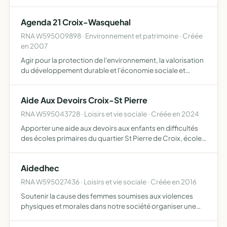
Agenda 21 Croix-Wasquehal
RNA W595009898 · Environnement et patrimoine · Créée
en 2007
Agir pour la protection de l'environnement, la valorisation
du développement durable et l'économie sociale et
solidaire, en sensibilisant les citoyens, institutions
publiques et privées, les entreprises ou organisations, …
Aide Aux Devoirs Croix-St Pierre
RNA W595043728 · Loisirs et vie sociale · Créée en 2024
Apporter une aide aux devoirs aux enfants en difficultés
des écoles primaires du quartier St Pierre de Croix, écoles
Lucie Aubrac, Don Bosco et Françoise Dolto, ainsi qu'aux
enfants d'autres écoles Croisiennes habitant le…
Aidedhec
RNA W595027436 · Loisirs et vie sociale · Créée en 2016
Soutenir la cause des femmes soumises aux violences
physiques et morales dans notre société organiser une
journée sur le campus de l'EDHEC et réunir entre 25 et 50
femmes de toutes générations ainsi, une initiation aux sp…