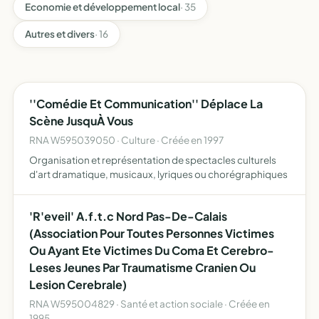
Economie et développement local
· 35
Autres et divers
· 16
''Comédie Et Communication'' Déplace La
Scène JusquÀ Vous
RNA W595039050 · Culture · Créée en 1997
Organisation et représentation de spectacles culturels
d'art dramatique, musicaux, lyriques ou chorégraphiques
'R'eveil' A.f.t.c Nord Pas-De-Calais
(Association Pour Toutes Personnes Victimes
Ou Ayant Ete Victimes Du Coma Et Cerebro-
Leses Jeunes Par Traumatisme Cranien Ou
Lesion Cerebrale)
RNA W595004829 · Santé et action sociale · Créée en
1995