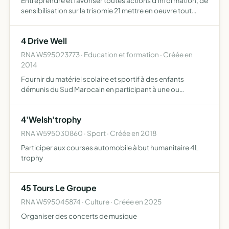
Entreprendre et favoriser toutes actions d'information, de
sensibilisation sur la trisomie 21 mettre en oeuvre tout
moyen permettant d'aider la recherche consacrée à cette
maladie par l'organisation de manifestations thém…
4 Drive Well
RNA W595023773 · Education et formation · Créée en
2014
Fournir du matériel scolaire et sportif à des enfants
démunis du Sud Marocain en participant à une ou
plusieurs éditions du rallye-raid humanitaire 4L Trophy à
bord d'une Renault 4L
4'Welsh'trophy
RNA W595030860 · Sport · Créée en 2018
Participer aux courses automobile à but humanitaire 4L
trophy
45 Tours Le Groupe
RNA W595045874 · Culture · Créée en 2025
Organiser des concerts de musique