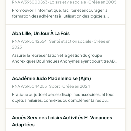
RNA W595000863 · Loisirs et vie sociale · Créée en 2005
Promouvoir l'informatique, faciliter et encourager la
formation des adhérents à l'utilisation des logiciels,
obtenir des remises sur les prix auprés des constructeurs,
éditerus aux bénéfices des adhérents
Aba Lille, Un Jour À La Fois
RNA W595042554 · Santé et action sociale · Créée en
2023
Assurer la représentation et la gestion du groupe
Anorexiques Boulimiques Anonymes ayant pour titre ABA
Lille, un jour à la fois permettre à ses membres de
demeurer sobres et d'aider d'autres anorexiques et
Académie Judo Madeleinoise (Ajm)
boulimiques à …
RNA W595044253 · Sport · Créée en 2024
Pratique du judo et de ses disciplines associées, et tous
objets similaires, connexes ou complémentaires ou
susceptibles d'en favoriser la réalisation ou le
développement
Accès Services Loisirs Activités Et Vacances
Adaptées