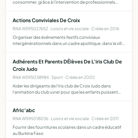
consommer, grâce à l'intervention de professionnels
dans des classes promouvoir en fin d'année, un
événement sportif sera organisé, réunissant les enfants
Actions Conviviales De Croix
des différentes éco…
RNA W595027652 · Loisirs et vie sociale · Créée en 2016
Organiser des événements festifs conviviaux
intergénérationnels dans un cadre apolitique, dans la ville
de Croix et ses environs, dans le but de créer du lien
social, et toute action susceptible d'améliorer l'objet
Adhérents Et Parents DÉlèves De L'iris Club De
Croix Judo
RNA W595038984 · Sport · Créée en 2002
Aider les dirigeants de l'iris club de Croix Judo dans
l'animation du club uvrer pour que les enfants puissent
vivre concrètement les multiples projets qui animent une
saison sportive participer à la vie de la communauté …
Afric'abc
RNA W595018036 · Loisirs et vie sociale · Créée en 2011
Fournir des fournitures scolaires dans un cadre éducatif
au Burkina Faso