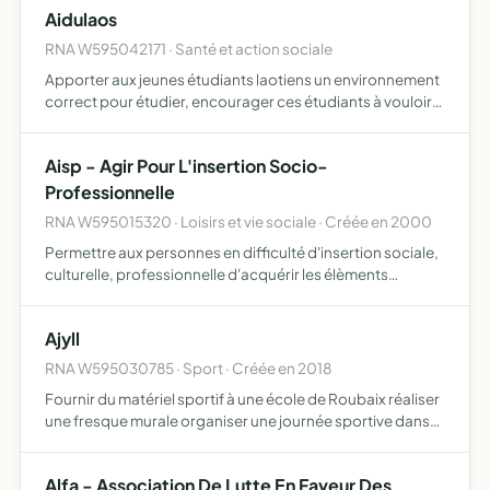
Aidulaos
RNA W595042171 · Santé et action sociale
Apporter aux jeunes étudiants laotiens un environnement
correct pour étudier, encourager ces étudiants à vouloir
étudier plus pour qu ils aient le meilleur parcours scolaire
qu ils puissent avoir
Aisp - Agir Pour L'insertion Socio-
Professionnelle
RNA W595015320 · Loisirs et vie sociale · Créée en 2000
Permettre aux personnes en difficulté d'insertion sociale,
culturelle, professionnelle d'acquérir les élèments
nécessaires au libre exercice de leur citoyenneté
accompagnement et appui technique aux associations
Ajyll
RNA W595030785 · Sport · Créée en 2018
Fournir du matériel sportif à une école de Roubaix réaliser
une fresque murale organiser une journée sportive dans
une école de roubaix
Alfa - Association De Lutte En Faveur Des