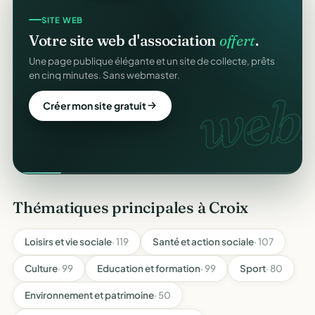
SITE WEB
Votre site web d'association
offert
.
Une page publique élégante et un site de collecte, prêts
en cinq minutes. Sans webmaster.
web.
Créer mon site gratuit
Thématiques principales à Croix
Loisirs et vie sociale
· 119
Santé et action sociale
· 107
Culture
· 99
Education et formation
· 99
Sport
· 80
Environnement et patrimoine
· 50