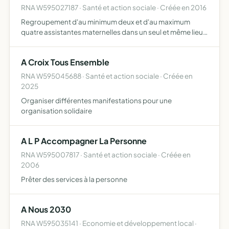
RNA W595027187 · Santé et action sociale · Créée en 2016
Regroupement d'au minimum deux et d'au maximum
quatre assistantes maternelles dans un seul et même lieu
permettant l'exercice de leurs fonctions d'assistantes
maternelles afin d'accueillir des enfants agés de 0 à 6 ans
A Croix Tous Ensemble
en…
RNA W595045688 · Santé et action sociale · Créée en
2025
Organiser différentes manifestations pour une
organisation solidaire
A L P Accompagner La Personne
RNA W595007817 · Santé et action sociale · Créée en
2006
Prêter des services à la personne
A Nous 2030
RNA W595035141 · Economie et développement local ·