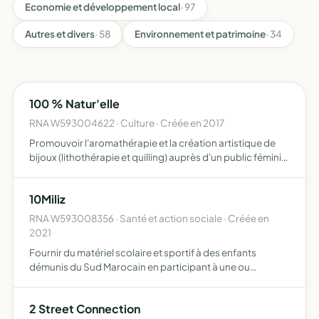
Economie et développement local
· 97
Autres et divers
· 58
Environnement et patrimoine
· 34
100 % Natur'elle
RNA W593004622 · Culture · Créée en 2017
Promouvoir l'aromathérapie et la création artistique de
bijoux (lithothérapie et quilling) auprès d'un public féminin
dans un cadre non thérapeutique d'organiser et animer
des réunions bien-être d'organiser et animer des …
10Miliz
RNA W593008356 · Santé et action sociale · Créée en
2021
Fournir du matériel scolaire et sportif à des enfants
démunis du Sud Marocain en participant à une ou
plusieurs éditions du rallye-raid humanitaire 4L TROPHY à
bord d'une Renault 4L
2 Street Connection