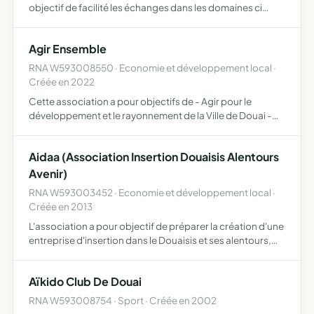
objectif de facilité les échanges dans les domaines ci
dessus entre l'Afrique et la France
Agir Ensemble
RNA W593008550 · Economie et développement local ·
Créée en 2022
Cette association a pour objectifs de - Agir pour le
développement et le rayonnement de la Ville de Douai -
Promouvoir et favoriser les initiatives citoyennes locales,
les actions caritatives, humanitaires et favoriser l'…
Aidaa (Association Insertion Douaisis Alentours
Avenir)
RNA W593003452 · Economie et développement local ·
Créée en 2013
L'association a pour objectif de préparer la création d'une
entreprise d'insertion dans le Douaisis et ses alentours,
elle mènera les études préalables à la création (étude de
marché, étude juridique, prévisionnel d'activ…
Aïkido Club De Douai
RNA W593008754 · Sport · Créée en 2002