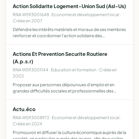
notamment en direction des plus démunis en favorisant
Action Solidarite Logement-Union Sud (Asl-Us)
leu…
RNA W593001648 · Economie et développement local ·
Créée en 2007
Défendre les intérêts matériels et moraux de ses membres
renforcer et coordonner l'action solidaire des
associations par la mise en commun de moyens
financiers, d'information et de formation aider les
Actions Et Prevention Securite Routiere
habitants en situati…
(A.p.s.r)
RNA W593001144 · Education et formation · Créée en
2002
Proposer aux personnes dépourvues d'emploi et en
grandes difficultés sociales et professionnelles des
actions spécifiques et particulières visant à faciliter leur
mobilité et leur intégration dans le marché du travail pro…
Actu.éco
RNA W593008972 · Economie et développement local ·
Créée en 2024
Promouvoir et diffuser la culture économique auprès de la
société, en particulier auprès des jeunes, afin de susciter