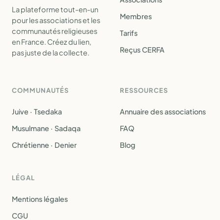
La plateforme tout-en-un
Membres
pour les associations et les
communautés religieuses
Tarifs
en France. Créez du lien,
Reçus CERFA
pas juste de la collecte.
COMMUNAUTÉS
RESSOURCES
Juive · Tsedaka
Annuaire des associations
Musulmane · Sadaqa
FAQ
Chrétienne · Denier
Blog
LÉGAL
Mentions légales
CGU