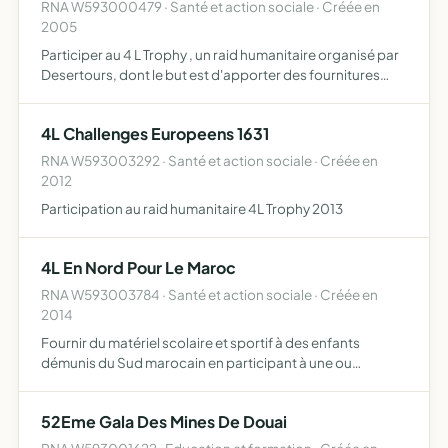
RNA W593000479 · Santé et action sociale · Créée en
2005
Participer au 4 L Trophy , un raid humanitaire organisé par
Desertours, dont le but est d'apporter des fournitures
scolaires dans les écoles marocaines
4L Challenges Europeens 1631
RNA W593003292 · Santé et action sociale · Créée en
2012
Participation au raid humanitaire 4L Trophy 2013
4L En Nord Pour Le Maroc
RNA W593003784 · Santé et action sociale · Créée en
2014
Fournir du matériel scolaire et sportif à des enfants
démunis du Sud marocain en participant à une ou
plusieurs éditions du rallye-raid humanitaire 4L Trophy à
bord d'une renault 4L
52Eme Gala Des Mines De Douai