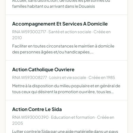
Accueil, sans distinction, de toutes les personnes ou
familles habitant ou arrivant dans le Douaisis
Accompagnement Et Services A Domicile
RNA W593002717 · Santé et action sociale · Créée en
2010
Faciliter en toutes circonstances le maintien à domicile
des personnes âgées et/ou handicapées,
l'accomplissement des tâches ménagères et la garde des
enfants des pères et mères de famille, elle apporte une
Action Catholique Ouvriere
aide en person…
RNA W593008277 · Loisirs et vie sociale · Créée en 1985
Mettre à la disposition du milieu populaire et en général de
tous ceux qui désirent la promotion ouvrière, tous les
moyens de formation et de culture, notamment par la
recherche des éléments de progrès dans l'ordre famili…
Action Contre Le Sida
RNA W593000390 · Education et formation · Créée en
2005
Lutter contre le Sida par une aide matérielle dans un pays