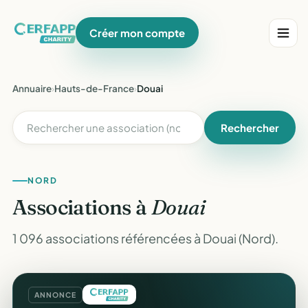
Créer mon compte
Annuaire
›
Hauts-de-France
›
Douai
Rechercher
NORD
Associations à
Douai
1 096 associations référencées à Douai (Nord).
ANNONCE