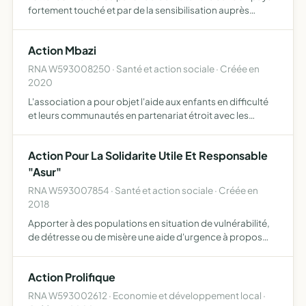
fortement touché et par de la sensibilisation auprès
d'étudiants du Douaisis
Action Mbazi
RNA W593008250 · Santé et action sociale · Créée en
2020
L'association a pour objet l'aide aux enfants en difficulté
et leurs communautés en partenariat étroit avec les
populations concernées, en Afrique et notamment en
République Démocratique du Congo L'association peut
Action Pour La Solidarite Utile Et Responsable
étendr…
"Asur"
RNA W593007854 · Santé et action sociale · Créée en
2018
Apporter à des populations en situation de vulnérabilité,
de détresse ou de misère une aide d'urgence à propos
des besoins fondamentaux de la personne en créant une
synergie d'entraide entre les différents acteurs tels qu…
Action Prolifique
RNA W593002612 · Economie et développement local ·