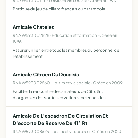
RNA W593001151 · Loisirs et vie sociale · Créée en 1937
Pratique du jeu de billard français ou carambole
Amicale Chatelet
RNA W593002828 · Education et formation · Créée en
1996
Assurer un lien entre tous les membres du personnel de
l'établissement
Amicale Citroen Du Douaisis
RNA W593002560 · Loisirs et vie sociale · Créée en 2009
Faciliter la rencontre des amateurs de Citroën,
d'organiser des sorties en voiture ancienne, des
rassemblements, des présentations, des expositions,
éventuellement en collaboration avec d'autres clubs,
Amicale De L'escadron De Circulation Et
proposer un forum d…
D'escorte De Reserve Du 41° Rt
RNA W593008675 · Loisirs et vie sociale · Créée en 2023