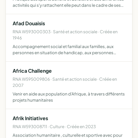
activités qui s'y rattachent elle peut dans le cadre de ses
activités faire des opérations de vente, d'achat ou de
location de matériels, d'aéronefs effectuer l…
Afad Douaisis
RNA W593000303 · Santé et action sociale · Créée en
1946
Accompagnement social et familial aux familles, aux
personnes en situation de handicap, aux personnes
isolées, ayant des enfants de moins de 18 ans,
l'accompagnement est mis en oeuvre à travers une
Africa Challenge
approche globale person…
RNA W595009806 · Santé et action sociale · Créée en
2007
Venir en aide aux population d'Afrique, à travers différents
projets humanitaires
Afrik Initiatives
RNA W593008711 · Culture · Créée en 2023
Association humanitaire , culturelle et sportive avec pour