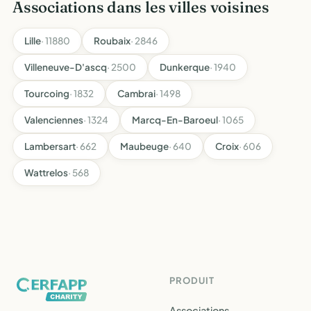
Associations dans les villes voisines
Lille
· 11880
Roubaix
· 2846
Villeneuve-D'ascq
· 2500
Dunkerque
· 1940
Tourcoing
· 1832
Cambrai
· 1498
Valenciennes
· 1324
Marcq-En-Baroeul
· 1065
Lambersart
· 662
Maubeuge
· 640
Croix
· 606
Wattrelos
· 568
PRODUIT
Associations