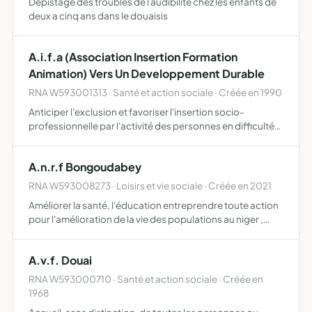
Depistage des troubles de l audibilite chez les enfants de
deux a cinq ans dans le douaisis
A.i.f.a (Association Insertion Formation
Animation) Vers Un Developpement Durable
RNA W593001313 · Santé et action sociale · Créée en 1990
Anticiper l'exclusion et favoriser l'insertion socio-
professionnelle par l'activité des personnes en difficultés
au sein des quartiers sensibles du bassin d'emploi du
douaisis, aider les demandeurs d'emploi dans la recher…
A.n.r.f Bongoudabey
RNA W593008273 · Loisirs et vie sociale · Créée en 2021
Améliorer la santé, l'éducation entreprendre toute action
pour l'amélioration de la vie des populations au niger ,
assister les membres de l'association en cas de décès, et
tous objets similaires, connexes ou complémentai…
A.v.f. Douai
RNA W593000710 · Santé et action sociale · Créée en
1968