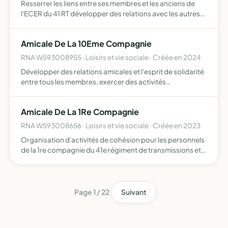
Resserrer les liens entre ses membres et les anciens de
l'ECER du 41 RT développer des relations avec les autres
amicales de même objet organiser des manifestations du
souvenir, des activités à caractère sportif ou cultur…
Amicale De La 10Eme Compagnie
RNA W593008955 · Loisirs et vie sociale · Créée en 2024
Développer des relations amicales et l'esprit de solidarité
entre tous les membres, exercer des activités
économiques et sportives, concernant la 10ème
compagnie du 41ème régiment de transmissions
Amicale De La 1Re Compagnie
RNA W593008656 · Loisirs et vie sociale · Créée en 2023
Organisation d'activités de cohésion pour les personnels
de la 1re compagnie du 41e régiment de transmissions et
leur famille
Page 1 / 22
Suivant