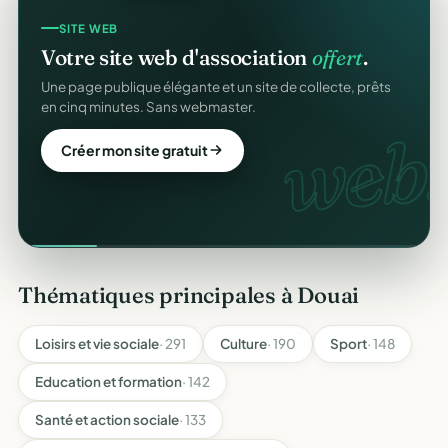
SITE WEB
Votre site web d'association
offert
.
Une page publique élégante et un site de collecte, prêts
en cinq minutes. Sans webmaster.
web.
Créer mon site gratuit
Thématiques principales à Douai
Loisirs et vie sociale
· 291
Culture
· 190
Sport
· 148
Education et formation
· 142
Santé et action sociale
· 133