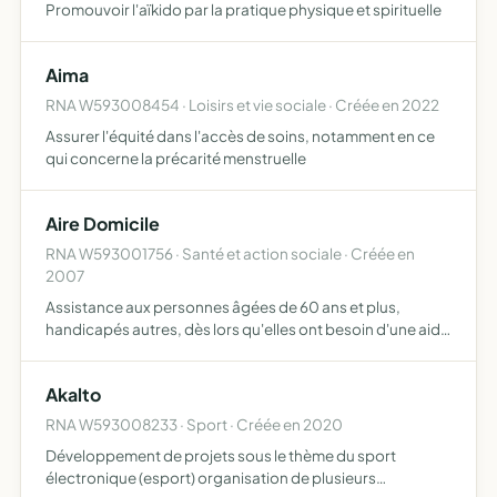
Promouvoir l'aïkido par la pratique physique et spirituelle
Aima
RNA W593008454 · Loisirs et vie sociale · Créée en 2022
Assurer l'équité dans l'accès de soins, notamment en ce
qui concerne la précarité menstruelle
Aire Domicile
RNA W593001756 · Santé et action sociale · Créée en
2007
Assistance aux personnes âgées de 60 ans et plus,
handicapés autres, dès lors qu'elles ont besoin d'une aide
personnelle favorisant le maintien à domicile, en
continuité de l'association intermédiaire Aire services
Akalto
(VAE)
RNA W593008233 · Sport · Créée en 2020
Développement de projets sous le thème du sport
électronique (esport) organisation de plusieurs