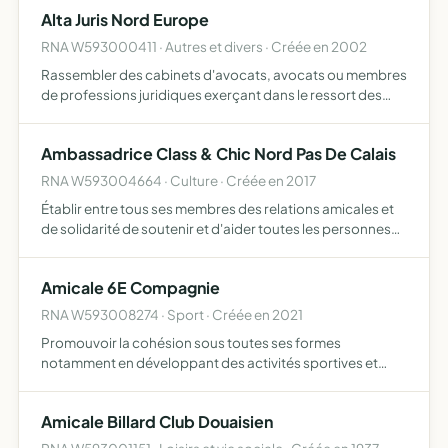
Alta Juris Nord Europe
RNA W593000411 · Autres et divers · Créée en 2002
Rassembler des cabinets d'avocats, avocats ou membres
de professions juridiques exerçant dans le ressort des
Cours d'Appel de Douai, Amiens et de pays limitrophes,
membres de l'association ALTA JURIS INTERNATIONAL,
Ambassadrice Class & Chic Nord Pas De Calais
afin d…
RNA W593004664 · Culture · Créée en 2017
Établir entre tous ses membres des relations amicales et
de solidarité de soutenir et d'aider toutes les personnes
se reconnaissant dans les valeurs et les actions du comité
ambassadrice Class Chic France et ce sur l'ense…
Amicale 6E Compagnie
RNA W593008274 · Sport · Créée en 2021
Promouvoir la cohésion sous toutes ses formes
notamment en développant des activités sportives et
culturelles au profit de ses membres
Amicale Billard Club Douaisien