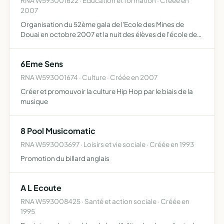
RNA W593001622 · Education et formation · Créée en
2007
Organisation du 52ème gala de l'Ecole des Mines de
Douai en octobre 2007 et la nuit des élèves de l'école des
Mines de Douai en février 2008
6Eme Sens
RNA W593001674 · Culture · Créée en 2007
Créer et promouvoir la culture Hip Hop par le biais de la
musique
8 Pool Musicomatic
RNA W593003697 · Loisirs et vie sociale · Créée en 1993
Promotion du billard anglais
A L Ecoute
RNA W593008425 · Santé et action sociale · Créée en
1995