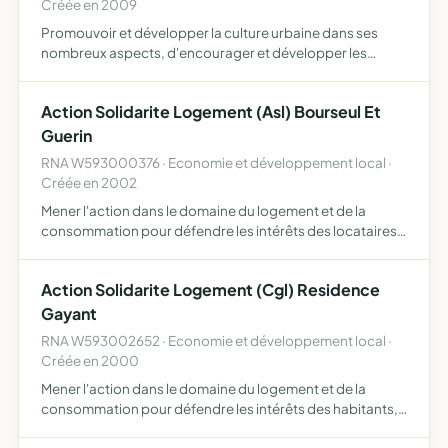
Créée en 2009
Promouvoir et développer la culture urbaine dans ses
nombreux aspects, d'encourager et développer les
relations avec les autres cultures, mouvements et genres
musicaux, également d'apporter une aide concernant les
Action Solidarite Logement (Asl) Bourseul Et
démarch…
Guerin
RNA W593000376 · Economie et développement local ·
Créée en 2002
Mener l'action dans le domaine du logement et de la
consommation pour défendre les intérêts des locataires
favoriser les liens de solidarité entre les locataires et
notamment en direction des plus démunis en favorisant
Action Solidarite Logement (Cgl) Residence
le…
Gayant
RNA W593002652 · Economie et développement local ·
Créée en 2000
Mener l'action dans le domaine du logement et de la
consommation pour défendre les intérêts des habitants,
favoriser les liens de solidarité entre les habitants et