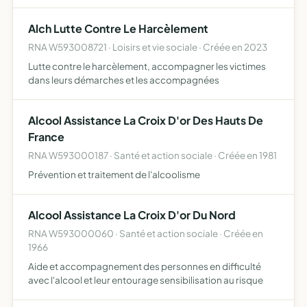
compétitions en ligne, streaming, participation à des
LANS et tournois en ligne, encadrement des
Alch Lutte Contre Le Harcèlement
entraînements de joueurs esp…
RNA W593008721 · Loisirs et vie sociale · Créée en 2023
Lutte contre le harcèlement, accompagner les victimes
dans leurs démarches et les accompagnées
Alcool Assistance La Croix D'or Des Hauts De
France
RNA W593000187 · Santé et action sociale · Créée en 1981
Prévention et traitement de l'alcoolisme
Alcool Assistance La Croix D'or Du Nord
RNA W593000060 · Santé et action sociale · Créée en
1966
Aide et accompagnement des personnes en difficulté
avec l'alcool et leur entourage sensibilisation au risque