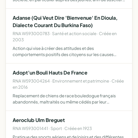
l'intérêt et la compréhension des questions économiques
contemporaines
Adanse (Qui Veut Dire 'Bienvenue' En Dioula,
Dialecte Courant Du Burkina Faso)
RNA W593000783 · Santé et action sociale · Créée en
2003
Action qui vise à créer des attitudes et des
comportements positifs des citoyens sur les causes
d'intérêt général. D'où trois points qui en découlent
mettre en place un système d'aide au soutien scolaire
Adopt'un Bouli Hauts De France
entraide au dével…
RNA W593004264 · Environnement et patrimoine · Créée
en 2016
Replacement de chiens de race bouledogue français
abandonnés, maltraités ou même cédés par leur
propriétaire
Aeroclub Ulm Breguet
RNA W593001441 · Sport · Créée en 1923
Pratique des sports aériens et de loisirs et des différentes