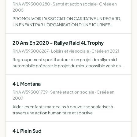
RNA W593000280 · Santé et action sociale · Créée en
2005
PROMOUVOIR L'ASSOCIATION CARITATIVE UN REGARD,
UN ENFANT PAR L'ORGANISATION D'UNE JOURNEE
EVENEMENTIELLE REGROUPANT UN TOURNOI DE BASKET
ET UN CONCERT DE RAP
20 Ans En 2020 - Rallye Raid 4L Trophy
RNA W593008287 · Loisirs et vie sociale · Créée en 2021
Regroupement sportif autour d'un projet de rallye raid
automobile préparer le projet du mieux possible venir en
aide à des actions caritatives
4 L Montana
RNA W593001739 · Santé et action sociale · Créée en
2007
Aider les enfants marocains à pouvoir se scolariser à
travers une action humanitaire et sportive
4 L Plein Sud