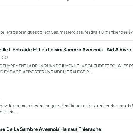
iers de pratiques collectives, masterclass, festival ) Organiser des é
le L Entraide Et Les Loisirs Sambre Avesnois- Aid A Vivre
 2006
OEUVREMENT LA DELINQUANCE JUVENILE LA SOLITUDE ET TOUS LES 
ISIEME AGE. APPORTER UNE AIDE MORALE SPIR…
8
veloppement des échanges scientifiques et de la recherche entre la Fra
 particip…
e De La Sambre Avesnois Hainaut Thierache