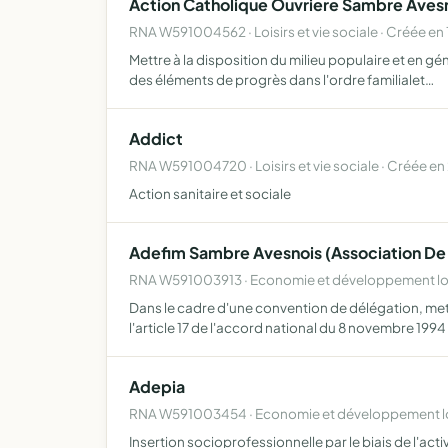
Action Catholique Ouvriere Sambre Aves
RNA W591004562 · Loisirs et vie sociale · Créée en
Mettre à la disposition du milieu populaire et en 
des éléments de progrès dans l'ordre familialet…
Addict
RNA W591004720 · Loisirs et vie sociale · Créée en
Action sanitaire et sociale
Adefim Sambre Avesnois (Association De 
RNA W591003913 · Economie et développement loc
Dans le cadre d'une convention de délégation, mett
l'article 17 de l'accord national du 8 novembre 1994
Adepia
RNA W591003454 · Economie et développement lo
Insertion socioprofessionnelle par le biais de l'a