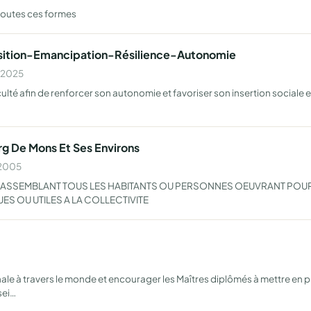
 toutes ces formes
sition-Emancipation-Résilience-Autonomie
n 2025
ulté afin de renforcer son autonomie et favoriser son insertion social
g De Mons Et Ses Environs
 2005
ASSEMBLANT TOUS LES HABITANTS OU PERSONNES OEUVRANT POUR L
ES OU UTILES A LA COLLECTIVITE
le à travers le monde et encourager les Maîtres diplômés à mettre en 
sei…