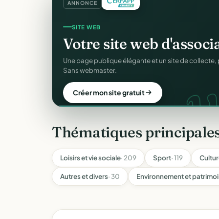
ANNONCE
COLLECTE DE DONS
Collectez des dons
en l
d
Campagnes, paiement sécurisé, reçu fiscal insta
donateur. 100 % gratuit.
Lancer ma collecte
Thématiques principale
Loisirs et vie sociale
· 209
Sport
· 119
Cultu
Autres et divers
· 30
Environnement et patrimo