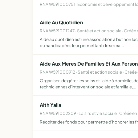
RNA W591000751 · Economie et développement loc
Aide Au Quotidien
RNA W591001247 · Santé et action sociale · Créée
Aide au quotidien est une association à but non lucr
ou handicapées leur permettant de se mai…
Aide Aux Meres De Familles Et Aux Perso
RNA W591000912 · Santé et action sociale · Créée
Organiser, de gérer les soins et l'aide à domicile, 
techniciennes d'intervention sociale et familiale,…
Aith Yalla
RNA W591002209 · Loisirs et vie sociale · Créée e
Récolter des fonds pour permettre d'honorer les f