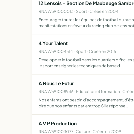
12 Lensois - Section De Maubeuge Sambr
RNA W591000013 · Sport · Créée en 2004
Encourager toutes les équipes de football du racin
manifestations en faveur du racing club de lens 
4 Your Talent
RNA W591004514 · Sport · Créée en 2015
Développer le football dans les quartiers difficiles
le sport enseigner les techniques de base d…
A Nous Le Futur
RNA W591008946 · Education et formation · Créé
Nos enfants ont besoin d'accompagnement, d'être sou
dire que nos enfants parlent trop Si la réponse…
A V P Production
RNA W591003077 · Culture · Créée en 2009