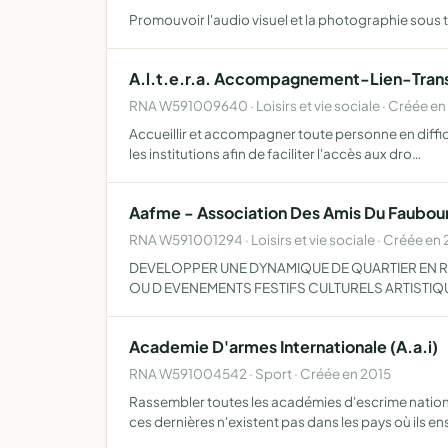
Promouvoir l'audio visuel et la photographie sous
A.l.t.e.r.a. Accompagnement-Lien-Tran
RNA W591009640 · Loisirs et vie sociale · Créée e
Accueillir et accompagner toute personne en diffic
les institutions afin de faciliter l'accès aux dro…
Aafme - Association Des Amis Du Faubour
RNA W591001294 · Loisirs et vie sociale · Créée en
DEVELOPPER UNE DYNAMIQUE DE QUARTIER EN R
OU D EVENEMENTS FESTIFS CULTURELS ARTISTIQU
Academie D'armes Internationale (A.a.i)
RNA W591004542 · Sport · Créée en 2015
Rassembler toutes les académies d'escrime nationa
ces dernières n'existent pas dans les pays où ils en