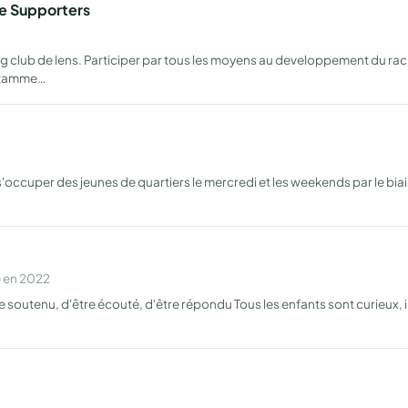
e Supporters
g club de lens. Participer par tous les moyens au developpement du raci
notamme…
 s'occuper des jeunes de quartiers le mercredi et les weekends par le biai
e en 2022
tenu, d'être écouté, d'être répondu Tous les enfants sont curieux, ils 