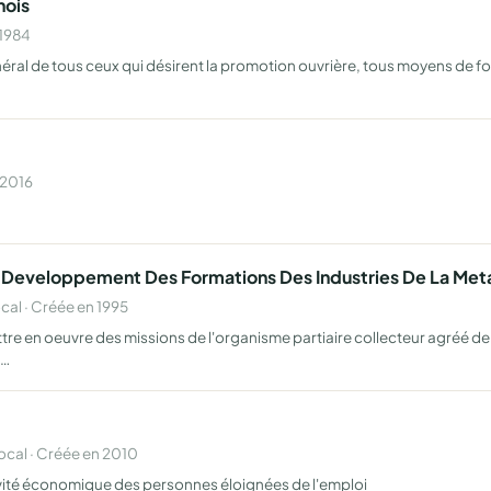
nois
 1984
général de tous ceux qui désirent la promotion ouvrière, tous moyens de 
 2016
Developpement Des Formations Des Industries De La Meta
al · Créée en 1995
re en oeuvre des missions de l'organisme partiaire collecteur agréé de
 …
cal · Créée en 2010
ctivité économique des personnes éloignées de l'emploi