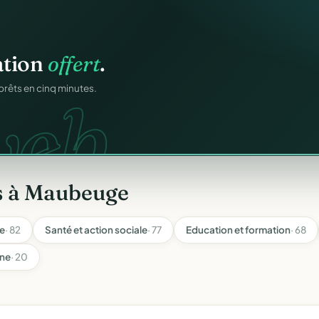
igne
.
ons.
ntané pour chaque
s à Maubeuge
re
· 82
Santé et action sociale
· 77
Education et formation
· 68
ine
· 20