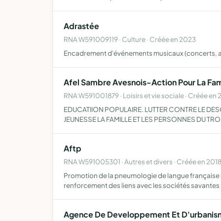
Adrastée
RNA W591009119 · Culture · Créée en 2023
Encadrement d'événements musicaux (concerts, atel
Afel Sambre Avesnois-Action Pour La Famil
RNA W591001879 · Loisirs et vie sociale · Créée en
EDUCATIION POPULAIRE. LUTTER CONTRE LE DES
JEUNESSE LA FAMILLE ET LES PERSONNES DU TRO
Aftp
RNA W591005301 · Autres et divers · Créée en 201
Promotion de la pneumologie de langue française dé
renforcement des liens avec les sociétés savantes
Agence De Developpement Et D'urbanism