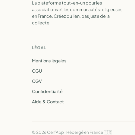
La plateforme tout-en-un pour les
associations et les communautés religieuses
en France. Créez du lien, pas juste de la
collecte.
LÉGAL
Mentions légales
CGU
CGV
Confidentialité
Aide & Contact
© 2026 CerfApp · Hébergé en France 🇫🇷