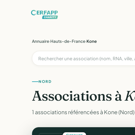
Annuaire
›
Hauts-de-France
›
Kone
NORD
Associations à
K
1 associations référencées à Kone (Nord)