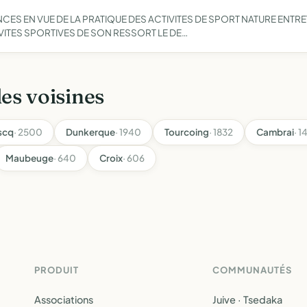
S EN VUE DE LA PRATIQUE DES ACTIVITES DE SPORT NATURE ENTR
VITES SPORTIVES DE SON RESSORT LE DE…
les voisines
scq
· 2500
Dunkerque
· 1940
Tourcoing
· 1832
Cambrai
· 1
Maubeuge
· 640
Croix
· 606
PRODUIT
COMMUNAUTÉS
Associations
Juive · Tsedaka