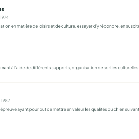
es
 1974
tion en matière de loisirs et de culture, essayer d'y répondre, en suscit
…
mant à l'aide de différents supports, organisation de sorties culturelles,
n 1982
épreuve ayant pour but de mettre en valeur les qualités du chien suivan