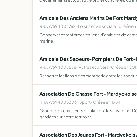
Amicale Des Anciens Marins De Fort Mar
RNA W594002762 · Loisirs et vie sociale · Créée en
Conserver et renforcer les liens d'amitié et de cam
marine
Amicale Des Sapeurs-Pompiers De Fort
RNA W594005566 · Autres et divers · Créée en 201
Resserrer les liens de camaraderie entre les sapeur
Association De Chasse Fort-Mardyckoise
RNA W594008306 · Sport · Créée en 1984
Grouper les chasseurs en plaine, à la sauvagine. Dé
gardées sur notre territoire
Association Des Jeunes Fort-Mardyckois