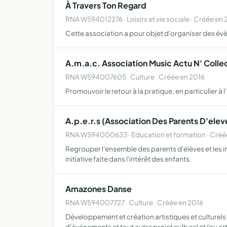
À Travers Ton Regard
RNA W594012276 · Loisirs et vie sociale · Créée en
Cette association a pour objet d'organiser des év
A.m.a.c. Association Music Actu N' Colle
RNA W594007605 · Culture · Créée en 2016
Promouvoir le retour à la pratique, en particulier à l
A.p.e.r.s (Association Des Parents D'ele
RNA W594000633 · Education et formation · Créé
Regrouper l'ensemble des parents d'élèves et les i
initiative faite dans l'intérêt des enfants.
Amazones Danse
RNA W594007727 · Culture · Créée en 2016
Développement et création artistiques et culturel
d'événements et tout autre projet culturel et/ou ar