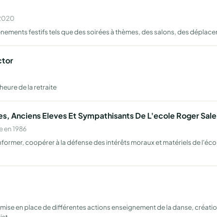
 2020
ènements festifs tels que des soirées à thèmes, des salons, des déplac
ctor
'heure de la retraite
ves, Anciens Eleves Et Sympathisants De L'ecole Roger Sal
e en 1986
nformer, coopérer à la défense des intérêts moraux et matériels de l'éco
s mise en place de différentes actions enseignement de la danse, créat
tist…