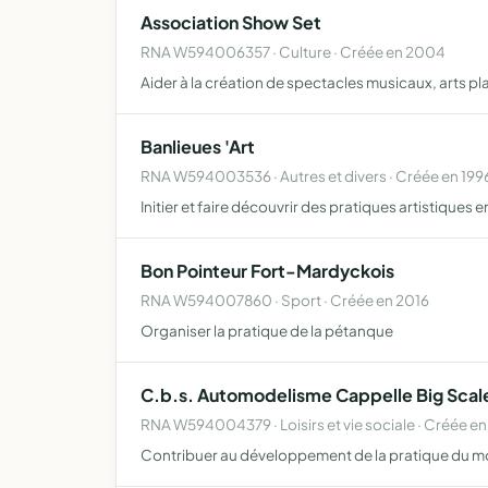
Association Show Set
RNA W594006357 · Culture · Créée en 2004
Aider à la création de spectacles musicaux, arts pl
Banlieues 'Art
RNA W594003536 · Autres et divers · Créée en 199
Initier et faire découvrir des pratiques artistiques 
Bon Pointeur Fort-Mardyckois
RNA W594007860 · Sport · Créée en 2016
Organiser la pratique de la pétanque
C.b.s. Automodelisme Cappelle Big Sca
RNA W594004379 · Loisirs et vie sociale · Créée e
Contribuer au développement de la pratique du