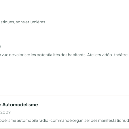
astiques, sons et lumières
6
en vue de valoriser les potentialités des habitants. Ateliers vidéo-théâtre
le Automodelisme
n 2009
 modélisme automobile radio-commandé organiser des manifestations