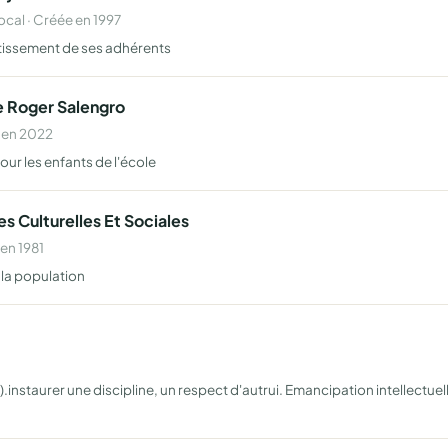
al · Créée en 1997
rtissement de ses adhérents
le Roger Salengro
 en 2022
ur les enfants de l'école
s Culturelles Et Sociales
en 1981
 la population
).instaurer une discipline, un respect d'autrui. Emancipation intellect