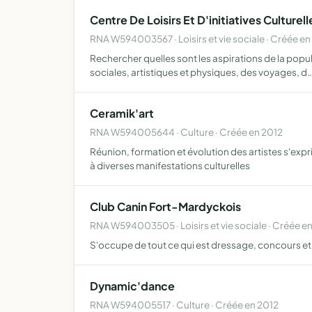
Centre De Loisirs Et D'initiatives Culturell
RNA W594003567 · Loisirs et vie sociale · Créée en
Rechercher quelles sont les aspirations de la popula
sociales, artistiques et physiques, des voyages, d
Ceramik'art
RNA W594005644 · Culture · Créée en 2012
Réunion, formation et évolution des artistes s'expri
à diverses manifestations culturelles
Club Canin Fort-Mardyckois
RNA W594003505 · Loisirs et vie sociale · Créée e
S'occupe de tout ce qui est dressage, concours et 
Dynamic'dance
RNA W594005517 · Culture · Créée en 2012