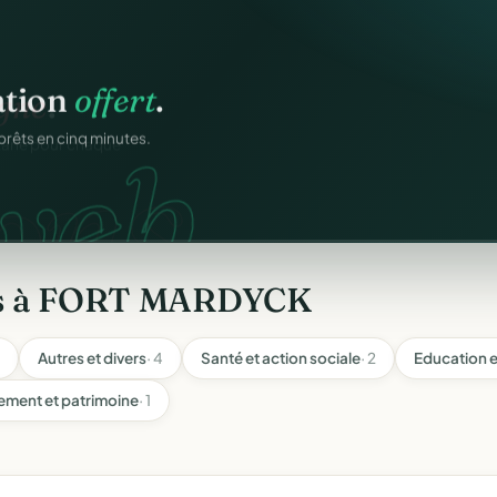
ation
offert
.
web.
prêts en cinq minutes.
les à FORT MARDYCK
Autres et divers
· 4
Santé et action sociale
· 2
Education e
ement et patrimoine
· 1