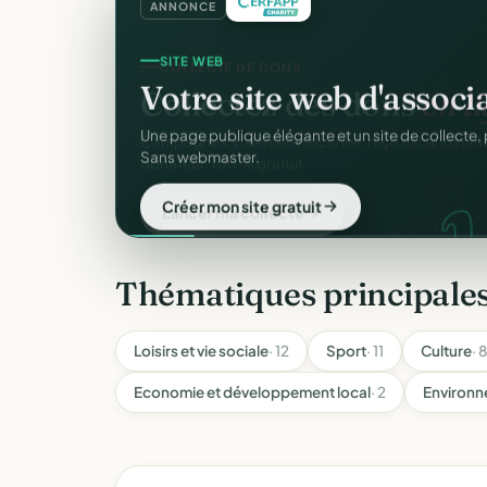
ANNONCE
SITE WEB
Votre site web d'associ
Une page publique élégante et un site de collecte, 
Sans webmaster.
Créer mon site gratuit
Thématiques principa
Loisirs et vie sociale
· 12
Sport
· 11
Culture
· 8
Economie et développement local
· 2
Environn