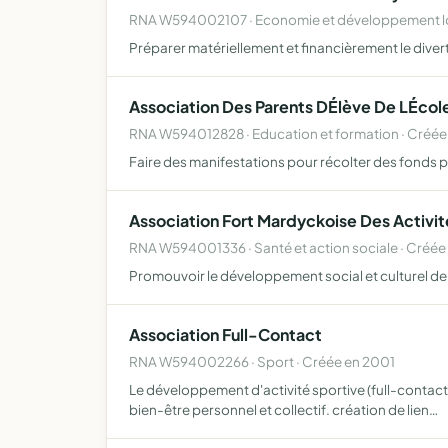
RNA W594002107 · Economie et développement loc
Préparer matériellement et financièrement le dive
Association Des Parents DÉlève De LÉco
RNA W594012828 · Education et formation · Créée
Faire des manifestations pour récolter des fonds po
Association Fort Mardyckoise Des Activite
RNA W594001336 · Santé et action sociale · Créée 
Promouvoir le développement social et culturel de
Association Full-Contact
RNA W594002266 · Sport · Créée en 2001
Le développement d'activité sportive (full-contact
bien-être personnel et collectif. création de lien…