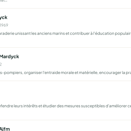
dyck
 1969
araderie unissant les anciens marins et contribuer à l'éducation populai
-Mardyck
2
s-pompiers, organiser l'entraide morale et matérielle, encourager la pra
fendre leurs intérêts et étudier des mesures susceptibles d'améliorer ce
 Ajfm